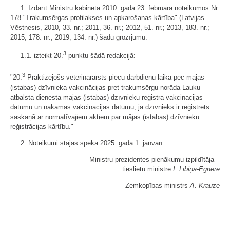
1. Izdarīt Ministru kabineta 2010. gada 23. februāra noteikumos Nr.
178 "Trakumsērgas profilakses un apkarošanas kārtība" (Latvijas
Vēstnesis, 2010, 33. nr.; 2011, 36. nr.; 2012, 51. nr.; 2013, 183. nr.;
2015, 178. nr.; 2019, 134. nr.) šādu grozījumu:
3
1.1. izteikt 20.
punktu šādā redakcijā:
3
"20.
Praktizējošs veterinārārsts piecu darbdienu laikā pēc mājas
(istabas) dzīvnieka vakcinācijas pret trakumsērgu norāda Lauku
atbalsta dienesta mājas (istabas) dzīvnieku reģistrā vakcinācijas
datumu un nākamās vakcinācijas datumu, ja dzīvnieks ir reģistrēts
saskaņā ar normatīvajiem aktiem par mājas (istabas) dzīvnieku
reģistrācijas kārtību."
2. Noteikumi stājas spēkā 2025. gada 1. janvārī.
Ministru prezidentes pienākumu izpildītāja ‒
tieslietu ministre
I. Lībiņa-Egnere
Zemkopības ministrs
A. Krauze