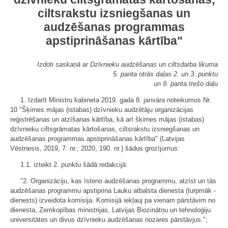
ciltsrakstu izsniegšanas un
audzēšanas programmas
apstiprināšanas kārtība"
Izdoti saskaņā ar Dzīvnieku audzēšanas un ciltsdarba likuma
5. panta otrās daļas 2. un 3. punktu
un 9. panta trešo daļu
1. Izdarīt Ministru kabineta 2019. gada 8. janvāra noteikumos Nr.
10 "Šķirnes mājas (istabas) dzīvnieku audzētāju organizācijas
reģistrēšanas un atzīšanas kārtība, kā arī šķirnes mājas (istabas)
dzīvnieku ciltsgrāmatas kārtošanas, ciltsrakstu izsniegšanas un
audzēšanas programmas apstiprināšanas kārtība" (Latvijas
Vēstnesis, 2019, 7. nr.; 2020, 190. nr.) šādus grozījumus:
1.1. izteikt 2. punktu šādā redakcijā:
"2. Organizāciju, kas īsteno audzēšanas programmu, atzīst un tās
audzēšanas programmu apstiprina Lauku atbalsta dienesta (turpmāk -
dienests) izveidota komisija. Komisijā iekļauj pa vienam pārstāvim no
dienesta, Zemkopības ministrijas, Latvijas Biozinātņu un tehnoloģiju
universitātes un divus dzīvnieku audzēšanas nozares pārstāvjus.";