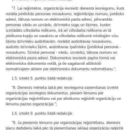
"7. Lai reģistrētos, organizācija iesniedz dienestā iesniegumu, kurā
norāda juridiskās personas nosaukumu, reģistrācijas numuru, juridisko
adresi, tālruņa numuru un elektroniskā pasta adresi, pilnvarotās
personas vārdu un uzvārdu, dzīvnieku sugu un šķirnes, kurām
izstrādāts ciltsdarba nolikums, kā arī ciltsdarba nolikuma un tā
pielikuma kopiju un sarakstu ar ciltsdarba nolikumā minētajām visu
šķirņu dzīvnieku audzētavām, norādot audzētavas nosaukumu,
audzēto dzīvnieku šķirni, audzētavas īpašnieku (juridiskai personai -
nosaukumu, fiziskai personai - vārdu, uzvārdu), tālruņa numuru un
elektroniskā pasta adresi. Dokumentus iesniedz papīra formā vai
elektroniska dokumenta veidā, ja tie sagatavoti atbilstoši
normatīvajiem aktiem par elektronisko dokumentu noformēšanu.";
1.5. izteikt 8. punktu šādā redakcijā:
"8. Dienests mēneša laikā pēc iesnieguma saņemšanas izvērtē
organizācijas iesniegtos dokumentus, pieņem lēmumu par
organizācijas reģistrēšanu vai par atteikumu reģistrēt organizāciju un
lēmumu paziņo organizācijai.";
1.6. izteikt 9. punktu šādā redakcijā:
"9. Ja pieņemts lēmums par organizācijas reģistrēšanu, dienests
piecu darbdienu laikā pēc tā pieņemšanas iekļauj organizāciju reģistrā