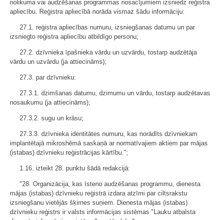
nolikuma vai audzēšanas programmas nosacījumiem izsniedz reģistra
apliecību. Reģistra apliecībā norāda vismaz šādu informāciju:
27.1. reģistra apliecības numuru, izsniegšanas datumu un par
izsniegto reģistra apliecību atbildīgo personu;
27.2. dzīvnieka īpašnieka vārdu un uzvārdu, tostarp audzētāja
vārdu un uzvārdu (ja attiecināms);
27.3. par dzīvnieku:
27.3.1. dzimšanas datumu, dzimumu un vārdu, tostarp audzētavas
nosaukumu (ja attiecināms);
27.3.2. sugu un krāsu;
27.3.3. dzīvnieka identitātes numuru, kas norādīts dzīvniekam
implantētajā mikroshēmā saskaņā ar normatīvajiem aktiem par mājas
(istabas) dzīvnieku reģistrācijas kārtību.";
1.16. izteikt 28. punktu šādā redakcijā:
"28. Organizācija, kas īsteno audzēšanas programmu, dienesta
mājas (istabas) dzīvnieku reģistrā izdara atzīmi par ciltsrakstu
izsniegšanu vietējās šķirnes suņiem. Dienesta mājas (istabas)
dzīvnieku reģistrs ir valsts informācijas sistēmas "Lauku atbalsta