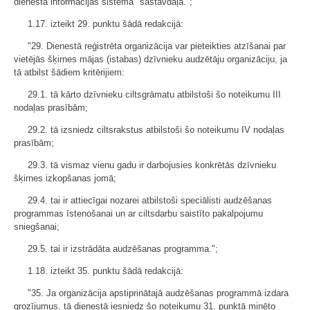
dienesta informācijas sistēma" sastāvdaļa.";
1.17. izteikt 29. punktu šādā redakcijā:
"29. Dienestā reģistrēta organizācija var pieteikties atzīšanai par
vietējās šķirnes mājas (istabas) dzīvnieku audzētāju organizāciju, ja
tā atbilst šādiem kritērijiem:
29.1. tā kārto dzīvnieku ciltsgrāmatu atbilstoši šo noteikumu III
nodaļas prasībām;
29.2. tā izsniedz ciltsrakstus atbilstoši šo noteikumu IV nodaļas
prasībām;
29.3. tā vismaz vienu gadu ir darbojusies konkrētās dzīvnieku
šķirnes izkopšanas jomā;
29.4. tai ir attiecīgai nozarei atbilstoši speciālisti audzēšanas
programmas īstenošanai un ar ciltsdarbu saistīto pakalpojumu
sniegšanai;
29.5. tai ir izstrādāta audzēšanas programma.";
1.18. izteikt 35. punktu šādā redakcijā:
"35. Ja organizācija apstiprinātajā audzēšanas programmā izdara
grozījumus, tā dienestā iesniedz šo noteikumu 31. punktā minēto