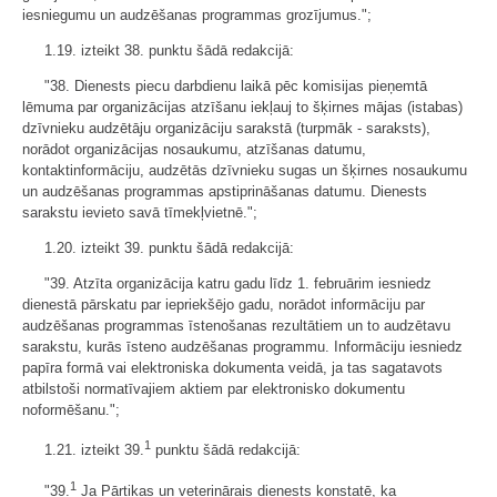
iesniegumu un audzēšanas programmas grozījumus.";
1.19. izteikt 38. punktu šādā redakcijā:
"38. Dienests piecu darbdienu laikā pēc komisijas pieņemtā
lēmuma par organizācijas atzīšanu iekļauj to šķirnes mājas (istabas)
dzīvnieku audzētāju organizāciju sarakstā (turpmāk - saraksts),
norādot organizācijas nosaukumu, atzīšanas datumu,
kontaktinformāciju, audzētās dzīvnieku sugas un šķirnes nosaukumu
un audzēšanas programmas apstiprināšanas datumu. Dienests
sarakstu ievieto savā tīmekļvietnē.";
1.20. izteikt 39. punktu šādā redakcijā:
"39. Atzīta organizācija katru gadu līdz 1. februārim iesniedz
dienestā pārskatu par iepriekšējo gadu, norādot informāciju par
audzēšanas programmas īstenošanas rezultātiem un to audzētavu
sarakstu, kurās īsteno audzēšanas programmu. Informāciju iesniedz
papīra formā vai elektroniska dokumenta veidā, ja tas sagatavots
atbilstoši normatīvajiem aktiem par elektronisko dokumentu
noformēšanu.";
1
1.21. izteikt 39.
punktu šādā redakcijā:
1
"39.
Ja Pārtikas un veterinārais dienests konstatē, ka