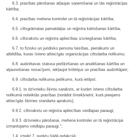
6.3. prasības pārošanas atļaujas saņemšanai un tās reģistrācijas
kārtība;
6.4. prasības metiena kontrolei un tā reģistrācijas kārtība;
6.5. ciltsgrāmatas pamatdaļas un reģistra kārtošanas kārtība;
6.6. ciltsrakstu un reģistra apliecības izsniegšanas kārtība;
6.7. to fizisko un juridisko personu tiesības, pienākumi un
atbildība, kuras īsteno attiecīgās organizācijas ciltsdarba nolikumu;
6.8. audzētavas statusa piešķiršanas un anulēšanas kārtība un
atjaunošanas nosacījumi, iekļaujot kritērijus un prasības audzētājam;
6.9. ciltsdarba nolikuma pielikums, kurā ietilpst:
6.9.1. to dzīvnieku šķirņu saraksts, ar kurām īsteno ciltsdarba
nolikumā noteiktās prasības (norādot tīmekļvietni, kurā pieejams
attiecīgās šķirnes standarta apraksts);
6.9.2. ciltsrakstu un reģistra apliecības veidlapas paraugi;
6.9.3. dzīvnieku pārošanai, metiena kontrolei un tā reģistrācijai
izmantojamo veidlapu paraugi.";
1.4. izteikt 7. punktu šādā redakcijā: