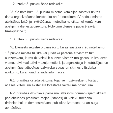
1.2. izteikt 3. punktu šādā redakcijā:
"3. Šo noteikumu 2. punktā minētās komisijas sastāvs un tās
darba organizēšanas kārtība, kā arī šo noteikumu V nodaļā minēto
atbilstības kritēriju izvērtēšanas metodika noteikta nolikumā, kuru
apstiprina dienesta direktors. Nolikumu dienests publicē savā
tīmekļvietnē.";
1.3. izteikt 6. punktu šādā redakcijā:
"6. Dienests reģistrē organizāciju, kuras sastāvā ir šo noteikumu
1
1.
punktā minētā fiziskā vai juridiskā persona ar vismaz trim
audzētavām, kurās dzīvnieki ir audzēti vismaz trīs gadus un izaudzēti
vismaz divi kvalitatīvi mazuļu metieni, ja organizācija ir izstrādājusi un
apstiprinājusi attiecīgas dzīvnieku sugas un šķirnes ciltsdarba
nolikumu, kurā norādīta šāda informācija:
6.1. prasības ciltsdarbā izmantojamiem dzīvniekiem, tostarp
atlases kritēriji un eksterjera kvalitātes vērtējuma nosacījumi;
6.2. prasības dzīvnieka pārošanai atbilstoši normatīvajiem aktiem
par labturības prasībām mājas (istabas) dzīvnieku turēšanai,
tirdzniecībai un demonstrēšanai publiskās izstādēs, kā arī suņa
apmācībai;