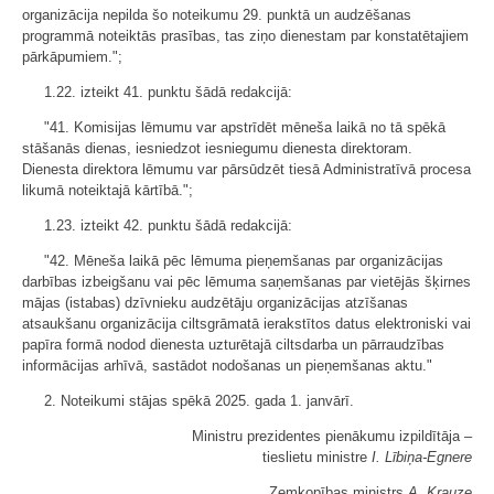
organizācija nepilda šo noteikumu 29. punktā un audzēšanas
programmā noteiktās prasības, tas ziņo dienestam par konstatētajiem
pārkāpumiem.";
1.22. izteikt 41. punktu šādā redakcijā:
"41. Komisijas lēmumu var apstrīdēt mēneša laikā no tā spēkā
stāšanās dienas, iesniedzot iesniegumu dienesta direktoram.
Dienesta direktora lēmumu var pārsūdzēt tiesā Administratīvā procesa
likumā noteiktajā kārtībā.";
1.23. izteikt 42. punktu šādā redakcijā:
"42. Mēneša laikā pēc lēmuma pieņemšanas par organizācijas
darbības izbeigšanu vai pēc lēmuma saņemšanas par vietējās šķirnes
mājas (istabas) dzīvnieku audzētāju organizācijas atzīšanas
atsaukšanu organizācija ciltsgrāmatā ierakstītos datus elektroniski vai
papīra formā nodod dienesta uzturētajā ciltsdarba un pārraudzības
informācijas arhīvā, sastādot nodošanas un pieņemšanas aktu."
2. Noteikumi stājas spēkā 2025. gada 1. janvārī.
Ministru prezidentes pienākumu izpildītāja ‒
tieslietu ministre
I. Lībiņa-Egnere
Zemkopības ministrs
A. Krauze