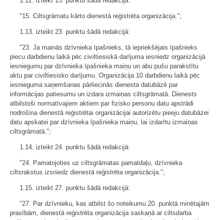
1.12. izteikt 15. punktu šādā redakcijā:
"15. Ciltsgrāmatu kārto dienestā reģistrēta organizācija.";
1.13. izteikt 23. punktu šādā redakcijā:
"23. Ja mainās dzīvnieka īpašnieks, tā iepriekšējais īpašnieks
piecu darbdienu laikā pēc civiltiesiskā darījuma iesniedz organizācijā
iesniegumu par dzīvnieka īpašnieka maiņu un abu pušu parakstītu
aktu par civiltiesisko darījumu. Organizācija 10 darbdienu laikā pēc
iesnieguma saņemšanas pārliecinās dienesta datubāzē par
informācijas patiesumu un izdara izmaiņas ciltsgrāmatā. Dienests
atbilstoši normatīvajiem aktiem par fizisko personu datu apstrādi
nodrošina dienestā reģistrētai organizācijai autorizētu pieeju datubāzei
datu apskatei par dzīvnieka īpašnieka maiņu, lai izdarītu izmaiņas
ciltsgrāmatā.";
1.14. izteikt 24. punktu šādā redakcijā:
"24. Pamatojoties uz ciltsgrāmatas pamatdaļu, dzīvnieka
ciltsrakstus izsniedz dienestā reģistrēta organizācija.";
1.15. izteikt 27. punktu šādā redakcijā:
"27. Par dzīvnieku, kas atbilst šo noteikumu 20. punktā minētajām
prasībām, dienestā reģistrēta organizācija saskaņā ar ciltsdarba