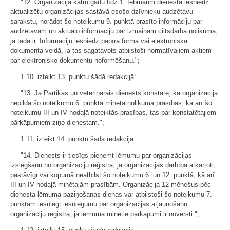
"12. Organizācija katru gadu līdz 1. februārim dienestā iesniedz
aktualizētu organizācijas sastāvā esošo dzīvnieku audzētavu
sarakstu, norādot šo noteikumu 9. punktā prasīto informāciju par
audzētavām un aktuālo informāciju par izmaiņām ciltsdarba nolikumā,
ja tāda ir. Informāciju iesniedz papīra formā vai elektroniska
dokumenta veidā, ja tas sagatavots atbilstoši normatīvajiem aktiem
par elektronisko dokumentu noformēšanu.";
1.10. izteikt 13. punktu šādā redakcijā:
"13. Ja Pārtikas un veterinārais dienests konstatē, ka organizācija
nepilda šo noteikumu 6. punktā minētā nolikuma prasības, kā arī šo
noteikumu III un IV nodaļā noteiktās prasības, tas par konstatētajiem
pārkāpumiem ziņo dienestam.";
1.11. izteikt 14. punktu šādā redakcijā:
"14. Dienests ir tiesīgs pieņemt lēmumu par organizācijas
izslēgšanu no organizāciju reģistra, ja organizācijas darbība atkārtoti,
pastāvīgi vai kopumā neatbilst šo noteikumu 6. un 12. punktā, kā arī
III un IV nodaļā minētajām prasībām. Organizācija 12 mēnešus pēc
dienesta lēmuma paziņošanas dienas var atbilstoši šo noteikumu 7.
punktam iesniegt iesniegumu par organizācijas atjaunošanu
organizāciju reģistrā, ja lēmumā minētie pārkāpumi ir novērsti.";