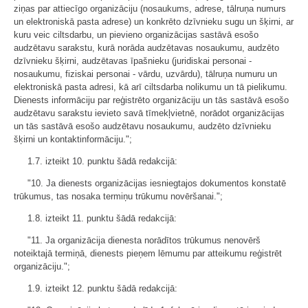
ziņas par attiecīgo organizāciju (nosaukums, adrese, tālruņa numurs
un elektroniskā pasta adrese) un konkrēto dzīvnieku sugu un šķirni, ar
kuru veic ciltsdarbu, un pievieno organizācijas sastāvā esošo
audzētavu sarakstu, kurā norāda audzētavas nosaukumu, audzēto
dzīvnieku šķirni, audzētavas īpašnieku (juridiskai personai -
nosaukumu, fiziskai personai - vārdu, uzvārdu), tālruņa numuru un
elektroniskā pasta adresi, kā arī ciltsdarba nolikumu un tā pielikumu.
Dienests informāciju par reģistrēto organizāciju un tās sastāvā esošo
audzētavu sarakstu ievieto savā tīmekļvietnē, norādot organizācijas
un tās sastāvā esošo audzētavu nosaukumu, audzēto dzīvnieku
šķirni un kontaktinformāciju.";
1.7. izteikt 10. punktu šādā redakcijā:
"10. Ja dienests organizācijas iesniegtajos dokumentos konstatē
trūkumus, tas nosaka termiņu trūkumu novēršanai.";
1.8. izteikt 11. punktu šādā redakcijā:
"11. Ja organizācija dienesta norādītos trūkumus nenovērš
noteiktajā termiņā, dienests pieņem lēmumu par atteikumu reģistrēt
organizāciju.";
1.9. izteikt 12. punktu šādā redakcijā: