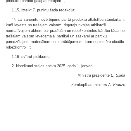
produktu pārdod galapatērētājam.";
1.15. izteikt 7. punktu šādā redakcijā:
"7. Lai saņemtu novērtējumu par tā produkta atbilstību standartam,
kurš ievests no trešajām valstīm, tirgotājs rīkojas atbilstoši
normatīvajiem aktiem par prasībām un robežkontroles kārtību tādai no
trešajām valstīm ievedamajai pārtikai un saskarei ar pārtiku
paredzētajiem materiāliem un izstrādājumiem, kam nepiemēro oficiālo
robežkontroli.";
1.16. svītrot pielikumu.
2. Noteikumi stājas spēkā 2025. gada 1. janvārī.
Ministru prezidente
E. Siliņa
Zemkopības ministrs
A. Krauze