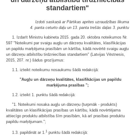
standartiem"
Izdoti saskaņā ar Pārtikas aprites uzraudzības likuma
4. panta ceturto daļu un 13. panta trešās daļas 3. punktu
1. Izdarīt Ministru kabineta 2015. gada 20. oktobra noteikumos Nr.
597 "Noteikumi par svaigu augļu un dārzeņu kvalitātes, klasifikācijas
un papildu marķējuma prasībām un kārtība, kādā novērtē svaigu augļu
un dārzeņu atbilstību tirdzniecības standartiem" (Latvijas Vēstnesis,
2015, 207. nr.) šādus grozījumus:
1.1. izteikt noteikumu nosaukumu šādā redakcijā:
"Augļu un dārzeņu kvalitātes, klasifikācijas un papildu
marķējuma prasības ";
1.2. izteikt 1. punktu šādā redakcijā:
"1. Noteikumi nosaka augļu un dārzeņu (turpmāk - produkts)
kvalitātes un klasifikācijas prasības un kārtību, kādā novērtējama
attiecīgo produktu atbilstība šīm prasībām, kā arī prasības produktu
papildu marķējumam.";
1
1.3. papildināt ar 1.
punktu šādā redakcijā: