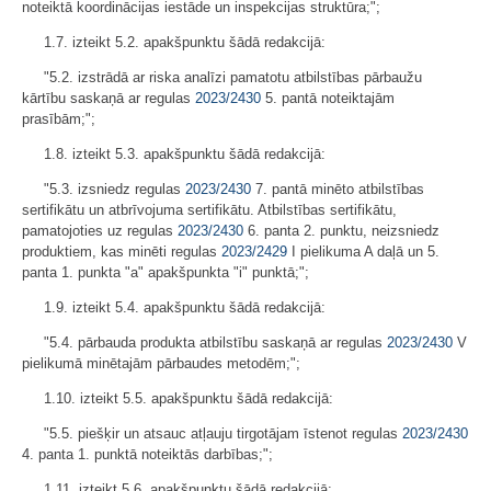
noteiktā koordinācijas iestāde un inspekcijas struktūra;";
1.7. izteikt 5.2. apakšpunktu šādā redakcijā:
"5.2. izstrādā ar riska analīzi pamatotu atbilstības pārbaužu
kārtību saskaņā ar regulas
2023/2430
5. pantā noteiktajām
prasībām;";
1.8. izteikt 5.3. apakšpunktu šādā redakcijā:
"5.3. izsniedz regulas
2023/2430
7. pantā minēto atbilstības
sertifikātu un atbrīvojuma sertifikātu. Atbilstības sertifikātu,
pamatojoties uz regulas
2023/2430
6. panta 2. punktu, neizsniedz
produktiem, kas minēti regulas
2023/2429
I pielikuma A daļā un 5.
panta 1. punkta "a" apakšpunkta "i" punktā;";
1.9. izteikt 5.4. apakšpunktu šādā redakcijā:
"5.4. pārbauda produkta atbilstību saskaņā ar regulas
2023/2430
V
pielikumā minētajām pārbaudes metodēm;";
1.10. izteikt 5.5. apakšpunktu šādā redakcijā:
"5.5. piešķir un atsauc atļauju tirgotājam īstenot regulas
2023/2430
4. panta 1. punktā noteiktās darbības;";
1.11. izteikt 5.6. apakšpunktu šādā redakcijā: