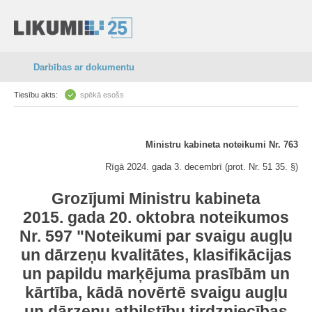
Darbības ar dokumentu
Tiesību akts:
spēkā esošs
Ministru kabineta noteikumi Nr. 763
Rīgā 2024. gada 3. decembrī (prot. Nr. 51 35. §)
Grozījumi Ministru kabineta
2015. gada 20. oktobra noteikumos
Nr. 597 "Noteikumi par svaigu augļu
un dārzeņu kvalitātes, klasifikācijas
un papildu marķējuma prasībām un
kārtība, kādā novērtē svaigu augļu
un dārzeņu atbilstību tirdzniecības