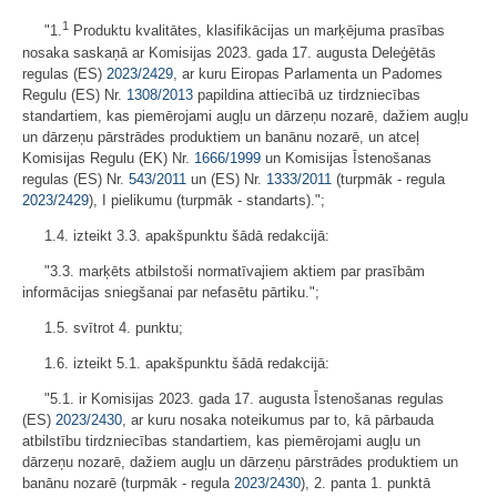
1
"1.
Produktu kvalitātes, klasifikācijas un marķējuma prasības
nosaka saskaņā ar Komisijas 2023. gada 17. augusta Deleģētās
regulas (ES)
2023/2429
, ar kuru Eiropas Parlamenta un Padomes
Regulu (ES) Nr.
1308/2013
papildina attiecībā uz tirdzniecības
standartiem, kas piemērojami augļu un dārzeņu nozarē, dažiem augļu
un dārzeņu pārstrādes produktiem un banānu nozarē, un atceļ
Komisijas Regulu (EK) Nr.
1666/1999
un Komisijas Īstenošanas
regulas (ES) Nr.
543/2011
un (ES) Nr.
1333/2011
(turpmāk - regula
2023/2429
), I pielikumu (turpmāk - standarts).";
1.4. izteikt 3.3. apakšpunktu šādā redakcijā:
"3.3. marķēts atbilstoši normatīvajiem aktiem par prasībām
informācijas sniegšanai par nefasētu pārtiku.";
1.5. svītrot 4. punktu;
1.6. izteikt 5.1. apakšpunktu šādā redakcijā:
"5.1. ir Komisijas 2023. gada 17. augusta Īstenošanas regulas
(ES)
2023/2430
, ar kuru nosaka noteikumus par to, kā pārbauda
atbilstību tirdzniecības standartiem, kas piemērojami augļu un
dārzeņu nozarē, dažiem augļu un dārzeņu pārstrādes produktiem un
banānu nozarē (turpmāk - regula
2023/2430
), 2. panta 1. punktā