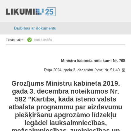
Darbības ar dokumentu
Tiesību akts:
spēkā esošs
Ministru kabineta noteikumi Nr. 768
Rīgā 2024. gada 3. decembrī (prot. Nr. 51 40. §)
Grozījums Ministru kabineta 2019.
gada 3. decembra noteikumos Nr.
582 "Kārtība, kādā īsteno valsts
atbalsta programmu par aizdevumu
piešķiršanu apgrozāmo līdzekļu
iegādei lauksaimniecības,
mežsaimniecības, zvejniecības un