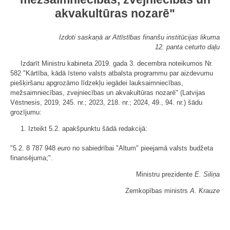
akvakultūras nozarē"
Izdoti saskaņā ar Attīstības finanšu institūcijas likuma
12. panta ceturto daļu
Izdarīt Ministru kabineta 2019. gada 3. decembra noteikumos Nr.
582 "Kārtība, kādā īsteno valsts atbalsta programmu par aizdevumu
piešķiršanu apgrozāmo līdzekļu iegādei lauksaimniecības,
mežsaimniecības, zvejniecības un akvakultūras nozarē" (Latvijas
Vēstnesis, 2019, 245. nr.; 2023, 218. nr.; 2024, 49., 94. nr.) šādu
grozījumu:
1. Izteikt 5.2. apakšpunktu šādā redakcijā:
"5.2. 8 787 948
euro
no sabiedrībai "Altum" pieejamā valsts budžeta
finansējuma;".
Ministru prezidente
E. Siliņa
Zemkopības ministrs
A. Krauze