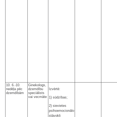
10. 6.-10.
Ginekologs,
nedēļa pēc
dzemdību
Izvērtē:
dzemdībām
speciālists
vai vecmāte
1) sūdzības;
2) sievietes
psihoemocionālo
stāvokli