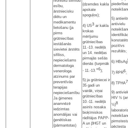
hronisku slimību
piederība
(dzemdes kakla
esību,
noteikšan
apskate
ārstniecisku
spoguļos);
diētu un
5) antierit
medikamentu
3
antivielu
4) US
ar kakla
lietošanu (ja
noteikšan
krokas
pirms
identifikāc
mērījumu
grūtniecības
konstatēt
grūtniecības
iestāšanās
pozitīvs
11.-13. nedēļā
sievietei ārstēts
rezultāts;
un 14. nedēļas
sifiliss,
pirmajās sešās
nepieciešams
6) HBsAg
dienās (turpmāk
dermatologa
+6
- 11.-13.
);
6
venerologa
7) RPR
;
atzinums par
5) ja grūtniecei ir
7
preventīvās
8) TPHA
35 gadi un
terapijas
vairāk, viņai
9) antiviel
nepieciešamību.
grūtniecības
HIV ½ (an
Ja ģimenes
10.-11. nedēļā
8
anamnēzē
½)
asinīs nosaka
iedzimtas
laboratori
bioķīmiskos
anomālijas vai
noteikšan
rādītājus PAPP-
ģenētiskas
pirmstest
A un βHGT un
(pārmantotas)
pēctesta