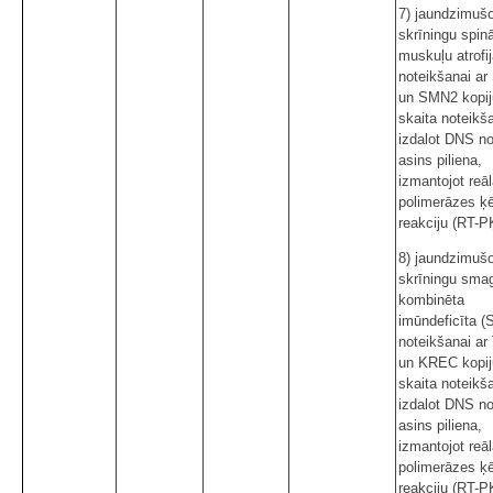
7) jaundzimuš
skrīningu spin
muskuļu atrofi
noteikšanai a
un SMN2 kopij
skaita noteikš
izdalot DNS n
asins piliena,
izmantojot reāl
polimerāzes ķ
reakciju (RT-P
8) jaundzimuš
skrīningu sma
kombinēta
imūndeficīta (
noteikšanai a
un KREC kopij
skaita noteikš
izdalot DNS n
asins piliena,
izmantojot reāl
polimerāzes ķ
reakciju (RT-P