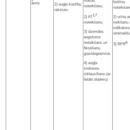
masas
feritīna
ārsts
2) augļa kustību
noteikšanu;
noteikšan
raksturu
17
2) AT
2) urīna a
noteikšanu;
veikšanu 
indikatora
3) dzemdes
strēmelīšu
augstuma
6
noteikšanu un
3) RPR
fiksēšanu
gravidogrammā;
4) augļa
sirdstoņu
izklausīšanu (ar
fetālo dopleru)