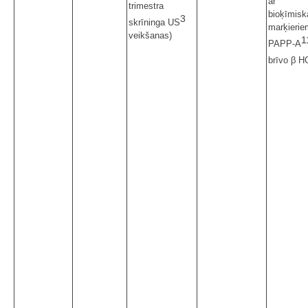
ar
trimestra
bioķīmisk
3
skrīninga US
marķierie
veikšanas)
1
PAPP-A
brīvo β 