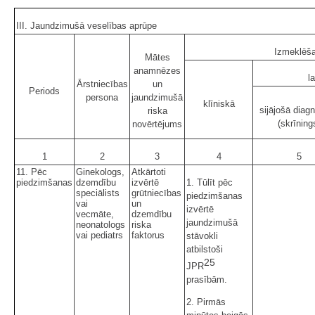
III. Jaundzimušā veselības aprūpe
Izmeklēš
Mātes
anamnēzes
l
Ārstniecības
un
Periods
persona
jaundzimušā
klīniskā
sijājošā diag
riska
(skrīning
novērtējums
1
2
3
4
5
11. Pēc
Ginekologs,
Atkārtoti
piedzimšanas
dzemdību
izvērtē
1. Tūlīt pēc
speciālists
grūtniecības
piedzimšanas
vai
un
izvērtē
vecmāte,
dzemdību
jaundzimušā
neonatologs
riska
vai pediatrs
faktorus
stāvokli
atbilstoši
25
JPR
prasībām.
2. Pirmās