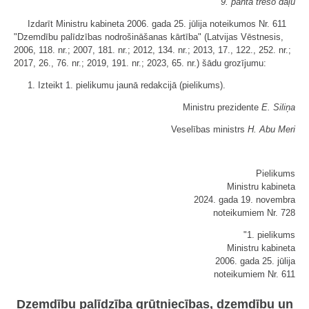
9. panta trešo daļu
Izdarīt Ministru kabineta 2006. gada 25. jūlija noteikumos Nr. 611
"Dzemdību palīdzības nodrošināšanas kārtība" (Latvijas Vēstnesis,
2006, 118. nr.; 2007, 181. nr.; 2012, 134. nr.; 2013, 17., 122., 252. nr.;
2017, 26., 76. nr.; 2019, 191. nr.; 2023, 65. nr.) šādu grozījumu:
1. Izteikt 1. pielikumu jaunā redakcijā (
pielikums
).
Ministru prezidente
E. Siliņa
Veselības ministrs
H. Abu Meri
Pielikums
Ministru kabineta
2024. gada 19. novembra
noteikumiem Nr. 728
"1. pielikums
Ministru kabineta
2006. gada 25. jūlija
noteikumiem Nr. 611
Dzemdību palīdzība grūtniecības, dzemdību un