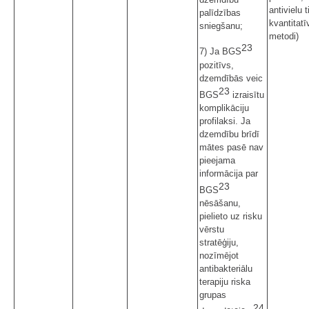
antivielu t
palīdzības
kvantitatī
sniegšanu;
metodi)
23
7) Ja BGS
pozitīvs,
dzemdībās veic
23
BGS
izraisītu
komplikāciju
profilaksi. Ja
dzemdību brīdī
mātes pasē nav
pieejama
informācija par
23
BGS
nēsāšanu,
pielieto uz risku
vērstu
stratēģiju,
nozīmējot
antibakteriālu
terapiju riska
grupas
24