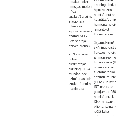
otoakustiskās
skrīningu iedz
emisijas metodi
hipotireozes
- līdz
noteikšanai ar
izrakstīšanai no
kvantitatīvu ti
stacionāra
hormona notei
(plānotās
izmantojot
ārpusstacionāra
fluoriscences 
dzemdībās -
līdz sestajai
3) jaundzimuš
dzīves dienai).
skrīningu cist
fibrozes notei
2. Nodrošina
ar imūnreaktīv
pulsa
tripsinogēna (I
oksimetrijas
noteikšanu ar
skrīningu > 24
fluorometrisko
stundas pēc
enzīmu imūnte
dzimšanas līdz
(FEIA) un izma
izrakstīšanai no
IRT rezultāta
stacionāra
gadījumā dF5
noteikšanu, izo
DNS no sausa 
piliena, izmant
reālā laika