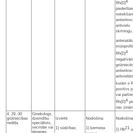
4
Rh(D)
piederība
noteikšan
antieritroc
antivielu
skrīningu;
antenatāl
imūnprofil
4
Rh(D)
negatīvā
grūtniecē
antieritro
antivielām
kurām ir 
pozitīvs p
vai partne
4
Rh(D)
pi
nav zinā
4. 29.-30.
Ginekologs,
grūtniecības
dzemdību
Izvērtē:
Nodrošina:
Nodrošina
nedēļa
speciālists,
vecmāte vai
21
1) sūdzības;
1) ķermeņa
1) Hb
u
ģimenes