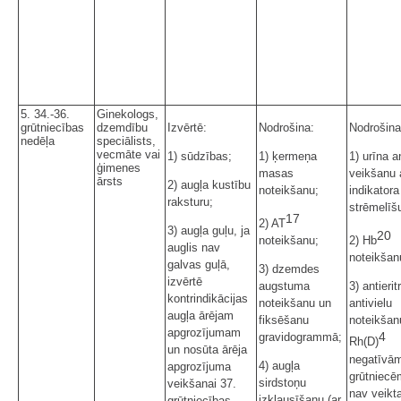
5. 34.-36.
Ginekologs,
grūtniecības
dzemdību
Izvērtē:
Nodrošina:
Nodrošina
nedēļa
speciālists,
vecmāte vai
1) sūdzības;
1) ķermeņa
1) urīna a
ģimenes
masas
veikšanu 
ārsts
2) augļa kustību
noteikšanu;
indikatora
raksturu;
strēmelīšu
17
2) AT
3) augļa guļu, ja
20
noteikšanu;
2) Hb
auglis nav
noteikšan
galvas guļā,
3) dzemdes
izvērtē
augstuma
3) antierit
kontrindikācijas
noteikšanu un
antivielu
augļa ārējam
fiksēšanu
noteikšan
apgrozījumam
4
gravidogrammā;
Rh(D)
un nosūta ārēja
negatīvā
4) augļa
apgrozījuma
grūtniecē
sirdstoņu
veikšanai 37.
nav veikt
izklausīšanu (ar
grūtniecības