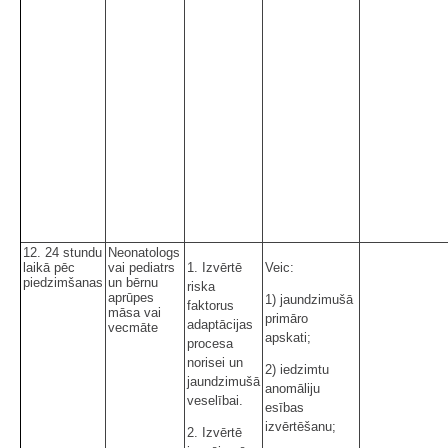
12. 24 stundu
Neonatologs
laikā pēc
vai pediatrs
1. Izvērtē
Veic:
piedzimšanas
un bērnu
riska
aprūpes
1) jaundzimušā
faktorus
māsa vai
primāro
adaptācijas
vecmāte
apskati;
procesa
norisei un
2) iedzimtu
jaundzimušā
anomāliju
veselībai.
esības
izvērtēšanu;
2. Izvērtē