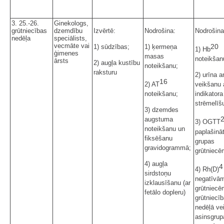
3. 25.-26.
Ginekologs,
grūtniecības
dzemdību
Izvērtē:
Nodrošina:
Nodrošina
nedēļa
speciālists,
vecmāte vai
20
1) sūdzības;
1) ķermeņa
1) Hb
ģimenes
masas
noteikšan
ārsts
2) augļa kustību
noteikšanu;
raksturu
2) urīna a
16
2) AT
veikšanu 
noteikšanu;
indikatora
strēmelīšu
3) dzemdes
augstuma
3) OGTT
noteikšanu un
paplašināt
fiksēšanu
grupas
gravidogrammā;
grūtniecē
4) augļa
4
4) Rh(D)
sirdstoņu
negatīvā
izklausīšanu (ar
grūtniecē
fetālo dopleru)
grūtniecī
nedēļā ve
asinsgrup