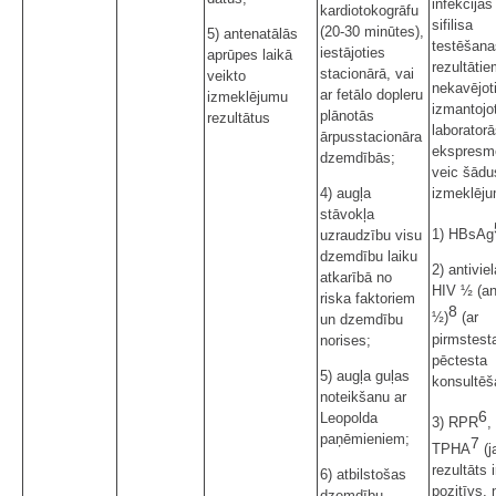
infekcijas
kardiotokogrāfu
sifilisa
(20-30 minūtes),
5) antenatālās
testēšana
iestājoties
aprūpes laikā
rezultātie
stacionārā, vai
veikto
nekavējot
ar fetālo dopleru
izmeklējumu
izmantojo
plānotās
rezultātus
laborator
ārpusstacionāra
ekspresm
dzemdībās;
veic šādu
izmeklēj
4) augļa
stāvokļa
1) HBsAg
uzraudzību visu
dzemdību laiku
2) antivie
atkarībā no
HIV ½ (an
riska faktoriem
8
½)
(ar
un dzemdību
pirmstest
norises;
pēctesta
5) augļa guļas
konsultēš
noteikšanu ar
6
Leopolda
3) RPR
,
paņēmieniem;
7
TPHA
(j
rezultāts i
6) atbilstošas
pozitīvs,
dzemdību