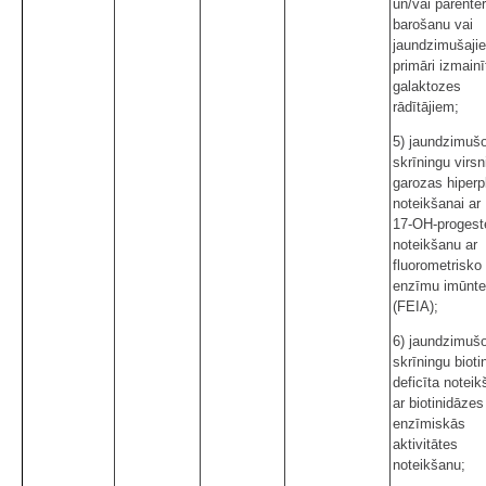
un/vai parenter
barošanu vai
jaundzimušaji
primāri izmain
galaktozes
rādītājiem;
5) jaundzimuš
skrīningu virsn
garozas hiperp
noteikšanai ar
17-OH-progest
noteikšanu ar
fluorometrisko
enzīmu imūnte
(FEIA);
6) jaundzimuš
skrīningu bioti
deficīta noteik
ar biotinidāzes
enzīmiskās
aktivitātes
noteikšanu;