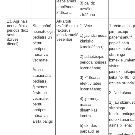
iespējamās
3) palīdz
problēmas
uzsākt
zīdīšanai
zīdīšanu
13. Agrīnais
Atkārtoti
neonatālais
Stacionārā -
izvērtē riska
1.
Veic:
1. Veic asins 
periods (līdz
faktorus
neonatologs,
pirmreizēju
sestajai
jaundzimušā
1) jaundzimušā
pediatrs un
paņemšanu**
dzīves
veselībai
klīnisko
bērnu
paplašinātā
dienai)
izmeklēšanu;
aprūpes
jaundzimušo
māsa vai
skrīninga
2) adaptācijas
vecmāte.
izmeklējumie
perioda norises
visiem
izvērtēšanu;
Ārpus
jaundzimušaji
stacionāra -
laikā no 48. lī
3) zīdīšanas
pediatrs,
dzīves stundai
efektivitātes
ģimenes
izvērtēšanu;
ārsts un
2.
Nodrošina:
vecmāte,
4) ķermeņa
1) jaundzimuš
bērnu
masas
skrīningu
aprūpes
dinamikas
fenilketonūrija
māsa vai
kontroli;
noteikšanai s
ārsta palīgs
asins pilienā;
5) dzirdes
pārbaudi ar
2) jaundzimuš