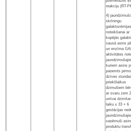
polimerāzes ķ
reakciju (RT-P
4) jaundzimuš
skrīningu
galaktozēmija
noteikšanai ar
kopējās galak
sausā asins pi
un enzīma GA
aktivitātes no
jaundzimušaji
kuriem asins 
paņemts pirms
dzīves stunda
priekšlaikus
dzimušiem bē
ar svaru zem 
un/vai dzimša
laiku ≤ 33 + 6
gestācijas ned
jaundzimušajie
saņēmuši asin
produktu transf