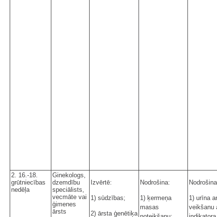
2. 16.-18.
Ginekologs,
grūtniecības
dzemdību
Izvērtē:
Nodrošina:
Nodrošina
nedēļa
speciālists,
vecmāte vai
1) sūdzības;
1) ķermeņa
1) urīna a
ģimenes
masas
veikšanu 
ārsts
2) ārsta ģenētiķa
noteikšanu;
indikatora