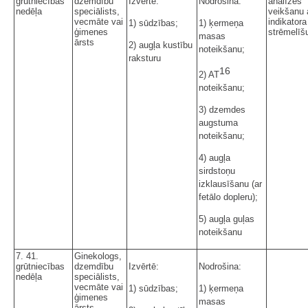
grūtniecības
dzemdību
Izvērtē:
Nodrošina:
analīzes
nedēļa
speciālists,
veikšanu 
vecmāte vai
indikatora
1) sūdzības;
1) ķermeņa
ģimenes
strēmelīš
masas
ārsts
2) augļa kustību
noteikšanu;
raksturu
16
2) AT
noteikšanu;
3) dzemdes
augstuma
noteikšanu;
4) augļa
sirdstoņu
izklausīšanu (ar
fetālo dopleru);
5) augļa guļas
noteikšanu
7. 41.
Ginekologs,
grūtniecības
dzemdību
Izvērtē:
Nodrošina:
nedēļa
speciālists,
vecmāte vai
1) sūdzības;
1) ķermeņa
ģimenes
masas
ārsts