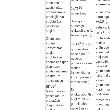
atzinumu, ja
strēmelīšu
16
apstiprināta
2) AT
hromosomāla
2) seruma
noteikšanu;
patoloģija vai
skrīningu 
18
3) augļa
strukturāla
FP
, br
sirdstoņu
patoloģija
estriols, 
izklausīšanu (ar
auglim.
12
HGT
) 
fetālo dopleru);
grūtniecī
Grūtnieces,
nedēļā
3
kurām
4) US
20.-21.
grūtniecē
konstatētas
grūtniecības
kuras vēlī
augļa
nedēļā un 22.
stājušās
strukturālas
nedēļas
uzskaitē, 
anomālijas (pēc
pirmajās sešās
neskaidru
diagnozes
dienās
grūtniecī
apstiprinājuma),
(izmeklējuma
laiku, ad
nosūta uz
kopiju pievieno
kā arī
konsultāciju
mātes pasei);
grūtniecē
1
BKUS
kurām ne
5)
Medicīniskās
nodrošināt
ehokardiogrāfiju
ģenētikas un
auglim 20.-23.
trimestra
prenatālās
grūtniecības
nevar izsk
diagnostikas
nedēļā riska
risku
klīnikā.