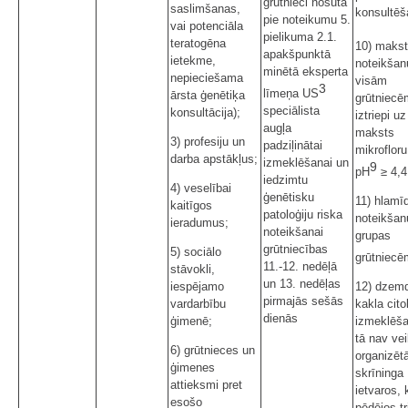
grūtnieci nosūta
saslimšanas,
konsultēš
pie noteikumu 5.
vai potenciāla
pielikuma 2.1.
teratogēna
10) maks
apakšpunktā
ietekme,
noteikšan
minētā eksperta
nepieciešama
visām
3
līmeņa US
ārsta ģenētiķa
grūtniecē
speciālista
konsultācija);
iztriepi uz
augļa
maksts
3) profesiju un
padziļinātai
mikrofloru
darba apstākļus;
izmeklēšanai un
9
pH
≥ 4,4
iedzimtu
4) veselībai
ģenētisku
11) hlamīd
kaitīgos
patoloģiju riska
noteikšan
ieradumus;
noteikšanai
grupas
grūtniecības
5) sociālo
grūtniecē
11.-12. nedēļā
stāvokli,
un 13. nedēļas
iespējamo
12) dzem
pirmajās sešās
vardarbību
kakla cito
dienās
ģimenē;
izmeklēša
tā nav vei
6) grūtnieces un
organizēt
ģimenes
skrīninga
attieksmi pret
ietvaros, 
esošo
pēdējos tr