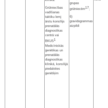
grupas
17
Grūtniecības
grūtniecēm
;
vadīšanas
6)
taktiku lemj
gravidogrammas
ārstu konsīlijs
aizpildi
prenatālās
diagnostikas
centrā vai
1
BKUS
Medicīniskās
ģenētikas un
prenatālās
diagnostikas
klīnikā, konsīlijā
piedaloties
ģenētiķim