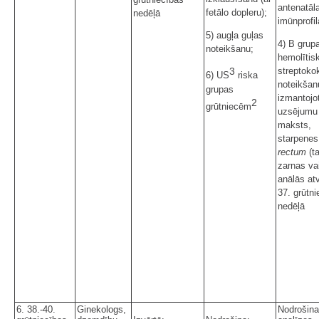
antenatāl
fetālo dopleru);
nedēļā
imūnprofi
5) augļa guļas
4) B grup
noteikšanu;
hemolītis
streptoko
3
6) US
riska
noteikšan
grupas
izmantojo
2
grūtniecēm
uzsējumu
maksts,
starpenes
rectum
(t
zarnas va
anālās at
37. grūtn
nedēļā
6. 38.-40.
Ginekologs,
Nodrošina