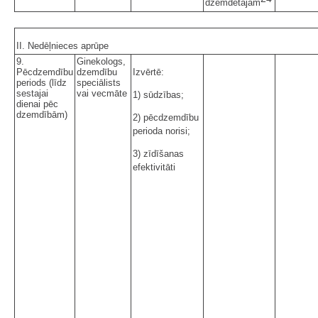
dzemdētājām
II. Nedēļnieces aprūpe
9.
Ginekologs,
Pēcdzemdību
dzemdību
Izvērtē:
periods (līdz
speciālists
sestajai
vai vecmāte
1) sūdzības;
dienai pēc
dzemdībām)
2) pēcdzemdību
perioda norisi;
3) zīdīšanas
efektivitāti