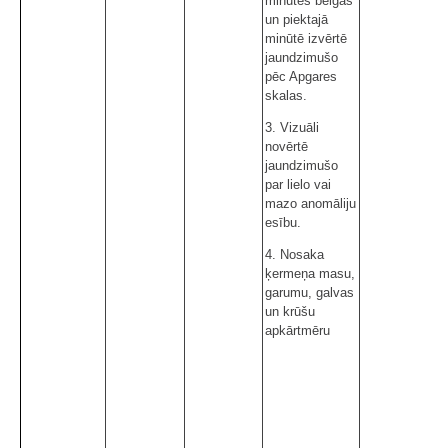
minūtes beigās
un piektajā
minūtē izvērtē
jaundzimušo
pēc Apgares
skalas.
3. Vizuāli
novērtē
jaundzimušo
par lielo vai
mazo anomāliju
esību.
4. Nosaka
ķermeņa masu,
garumu, galvas
un krūšu
apkārtmēru