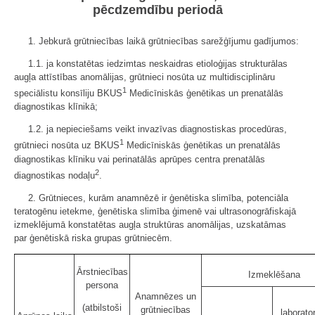
pēcdzemdību periodā
1. Jebkurā grūtniecības laikā grūtniecības sarežģījumu gadījumos:
1.1. ja konstatētas iedzimtas neskaidras etioloģijas strukturālas
augļa attīstības anomālijas, grūtnieci nosūta uz multidisciplināru
1
speciālistu konsīliju BKUS
Medicīniskās ģenētikas un prenatālās
diagnostikas klīnikā;
1.2. ja nepieciešams veikt invazīvas diagnostiskas procedūras,
1
grūtnieci nosūta uz BKUS
Medicīniskās ģenētikas un prenatālās
diagnostikas klīniku vai perinatālās aprūpes centra prenatālās
2
diagnostikas nodaļu
.
2. Grūtnieces, kurām anamnēzē ir ģenētiska slimība, potenciāla
teratogēnu ietekme, ģenētiska slimība ģimenē vai ultrasonogrāfiskajā
izmeklējumā konstatētas augļa struktūras anomālijas, uzskatāmas
par ģenētiskā riska grupas grūtniecēm.
Ārstniecības
Izmeklēšana
persona
Anamnēzes un
(atbilstoši
grūtniecības
laborato