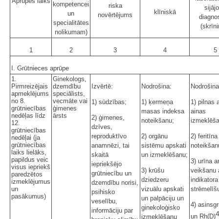
Aprūpes laiks
kompetencei
riska
sijāj
klīniskā
un
novērtējums
diagno
specialitātes
(skrīn
nolikumam)
1
2
3
4
5
I. Grūtnieces aprūpe
1.
Ginekologs,
Pirmreizējais
dzemdību
Izvērtē:
Nodrošina:
Nodrošina
apmeklējums
speciālists,
no 8.
vecmāte vai
1) sūdzības;
1) ķermeņa
1) pilnas 
grūtniecības
ģimenes
masas indeksa
ainas
nedēļas līdz
ārsts
2) ģimenes,
noteikšanu;
izmeklēša
12.
dzīves,
grūtniecības
reproduktīvo
2) orgānu
2) feritīna
nedēļai (ja
grūtniecības
anamnēzi, tai
sistēmu apskati
noteikšan
laiks lielāks,
skaitā
un izmeklēšanu;
papildus veic
3) urīna a
iepriekšējo
visus iepriekš
3) krūšu
veikšanu 
grūtniecību un
paredzētos
dziedzeru
indikatora
izmeklējumus
dzemdību norisi,
un
vizuālu apskati
strēmelīšu
psihisko
pasākumus)
un palpāciju un
veselību,
4) asinsg
ginekoloģisko
informāciju par
un Rh(D)
izmeklēšanu