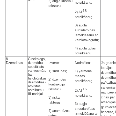
2) augļa kustību
noteikšanu;
raksturu
16
2) AT
noteikšanu;
3) augļa
sirdsdarbības
izmeklēšanu ar
kardiotokogrāfu;
4) augļa guļas
noteikšanu
8.
Ginekologs,
Dzemdības
dzemdību
Izvērtē:
Nodrošina:
Ja grūtni
speciālists
iestājas
vai vecmāte
1) sūdzības;
1) ķermeņa
dzemdību
(ja
masas
dzemdību
fizioloģiskas
2) dzemdes
noteikšanu;
dzemdības)
palīdzība
kontrakciju
atbilstoši
saņemšan
16
raksturu;
noteikumu
2) AT
nav piee
III nodaļai
noteikšanu;
ziņas par
3) riska
attiecīgās
faktorus;
3) augļa
grūtniece
sirdsdarbības
4) anamnēzes
hepatīta,
izmeklēšanu ar
datus;