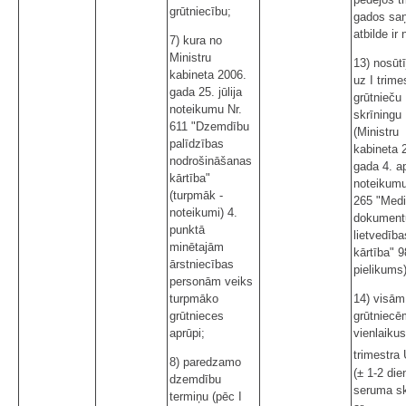
grūtniecību;
gados sa
atbilde ir
7) kura no
Ministru
13) nosūt
kabineta 2006.
uz I trime
gada 25. jūlija
grūtnieču
noteikumu Nr.
skrīningu
611 "Dzemdību
(Ministru
palīdzības
kabineta 
nodrošināšanas
gada 4. ap
kārtība"
noteikumu
(turpmāk -
265 "Medi
noteikumi) 4.
dokument
punktā
lietvedība
minētajām
kārtība" 9
ārstniecības
pielikums)
personām veiks
turpmāko
14) visām
grūtnieces
grūtniecē
aprūpi;
vienlaikus
trimestra
8) paredzamo
(± 1-2 die
dzemdību
seruma sk
termiņu (pēc I