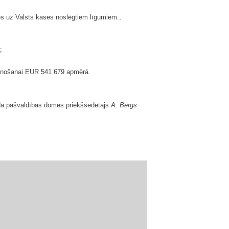
es uz Valsts kases noslēgtiem līgumiem.,
;
stenošanai EUR 541 679 apmērā.
da pašvaldības domes priekšsēdētājs
A. Bergs