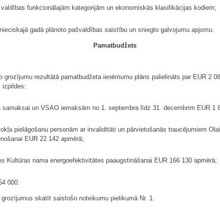
valdības funkcionālajām kategorijām un ekonomiskās klasifikācijas kodiem;
mnieciskajā gadā plānoto pašvaldības saistību un sniegto galvojumu apjomu.
Pamatbudžets
 grozījumu rezultātā pamatbudžeta ieņēmumu plāns palielināts par EUR 2 084
izpildes:
ba samaksai un VSAO iemaksām no 1. septembra līdz 31. decembrim EUR 1 
okļa pielāgošanu personām ar invaliditāti un pārvietošanās traucējumiem Olain
stenošanai EUR 22 142 apmērā;
es Kultūras nama energoefektivitātes paaugstināšanai EUR 166 130 apmērā;
54 000.
ozījumus skatīt saistošo noteikumu pielikumā Nr. 1.