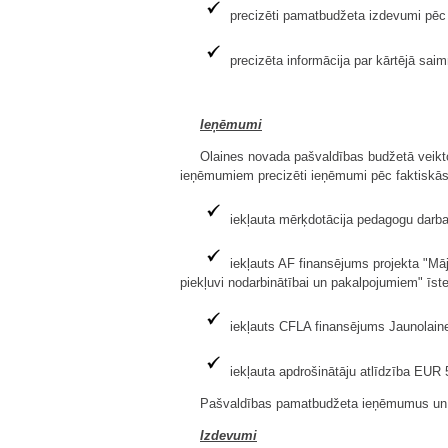
precizēti pamatbudžeta izdevumi pēc 
precizēta informācija par kārtējā sai
Ieņēmumi
Olaines novada pašvaldības budžetā veikto
ieņēmumiem precizēti ieņēmumi pēc faktiskās 
iekļauta mērķdotācija pedagogu dar
iekļauts AF finansējums projekta "Māj
piekļuvi nodarbinātībai un pakalpojumiem" ī
iekļauts CFLA finansējums Jaunolain
iekļauta apdrošinātāju atlīdzība EUR 
Pašvaldības pamatbudžeta ieņēmumus un gr
Izdevumi