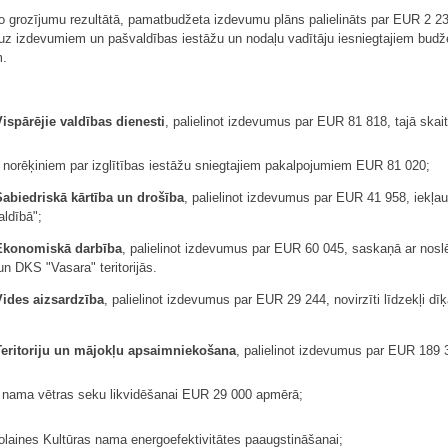
 grozījumu rezultātā, pamatbudžeta izdevumu plāns palielināts par EUR 2 231 
z izdevumiem un pašvaldības iestāžu un nodaļu vadītāju iesniegtajiem budž
m.
:
ispārējie valdības dienesti
, palielinot izdevumus par EUR 81 818, tajā skait
 norēķiniem par izglītības iestāžu sniegtajiem pakalpojumiem EUR 81 020;
Sabiedriskā kārtība un drošība
, palielinot izdevumus par EUR 41 958, iek
ldībā";
Ekonomiskā darbība
, palielinot izdevumus par EUR 60 045, saskaņā ar noslēg
n DKS "Vasara" teritorijās.
Vides aizsardzība
, palielinot izdevumus par EUR 29 244, novirzīti līdzekļi d
Teritoriju un mājokļu apsaimniekošana
, palielinot izdevumus par EUR 189 38
as nama vētras seku likvidēšanai EUR 29 000 apmērā;
aines Kultūras nama energoefektivitātes paaugstināšanai;