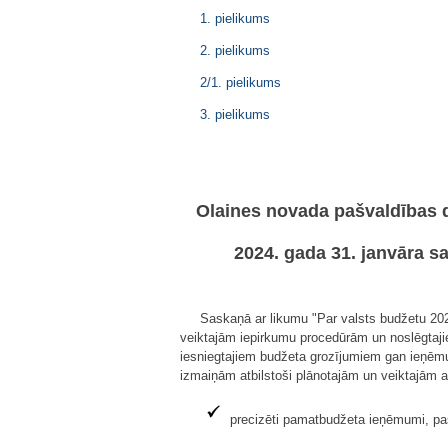
1. pielikums
2. pielikums
2/1. pielikums
3. pielikums
Olaines novada pašvaldības 
2024. gada 31. janvāra 
Saskaņā ar likumu "Par valsts budžetu 202
veiktajām iepirkumu procedūrām un noslēgtajie
iesniegtajiem budžeta grozījumiem gan ieņēmu
izmaiņām atbilstoši plānotajām un veiktajām ak
precizēti pamatbudžeta ieņēmumi, paš