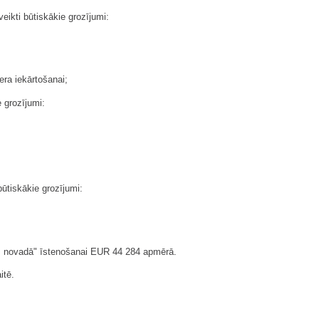
eikti būtiskākie grozījumi:
era iekārtošanai;
e grozījumi:
būtiskākie grozījumi:
nes novadā" īstenošanai EUR 44 284 apmērā.
itē.