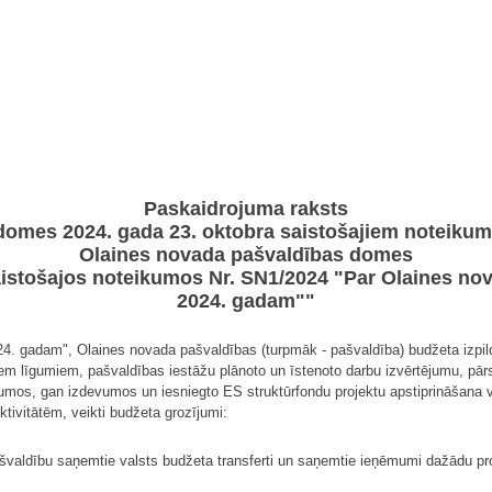
Paskaidrojuma raksts
domes 2024. gada 23. oktobra saistošajiem noteikum
Olaines novada pašvaldības domes
saistošajos noteikumos Nr. SN1/2024 "Par Olaines no
2024. gadam""
4. gadam", Olaines novada pašvaldības (turpmāk - pašvaldība) budžeta izpil
m līgumiem, pašvaldības iestāžu plānoto un īstenoto darbu izvērtējumu, pārs
mos, gan izdevumos un iesniegto ES struktūrfondu projektu apstiprināšana va
tivitātēm, veikti budžeta grozījumi:
valdību saņemtie valsts budžeta transferti un saņemtie ieņēmumi dažādu proj