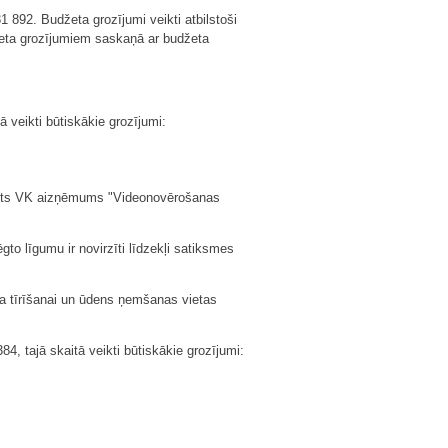
892. Budžeta grozījumi veikti atbilstoši
eta grozījumiem saskaņā ar budžeta
ā veikti būtiskākie grozījumi:
ļauts VK aizņēmums "Videonovērošanas
to līgumu ir novirzīti līdzekļi satiksmes
īķa tīrīšanai un ūdens ņemšanas vietas
4, tajā skaitā veikti būtiskākie grozījumi: