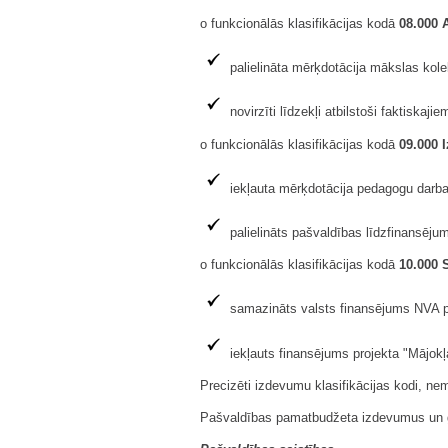
o funkcionālās klasifikācijas kodā
08.000 A
palielināta mērķdotācija mākslas kole
novirzīti līdzekļi atbilstoši faktiska
o funkcionālās klasifikācijas kodā
09.000
I
iekļauta mērķdotācija pedagogu da
palielināts pašvaldības līdzfinansē
o funkcionālās klasifikācijas kodā
10.000 
samazināts valsts finansējums NVA pr
iekļauts finansējums projekta "Mājok
Precizēti izdevumu klasifikācijas kodi, ne
Pašvaldības pamatbudžeta izdevumus un gr