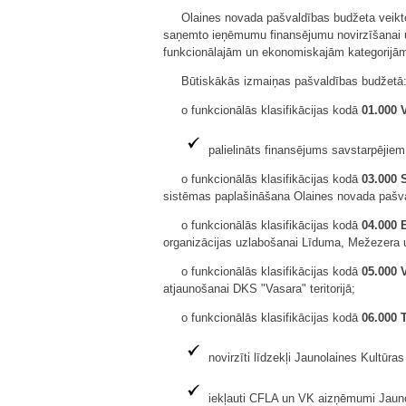
Olaines novada pašvaldības budžeta veikto
saņemto ieņēmumu finansējumu novirzīšanai u
funkcionālajām un ekonomiskajām kategorijā
Būtiskākās izmaiņas pašvaldības budžetā
o funkcionālās klasifikācijas kodā
01.000 V
palielināts finansējums savstarpējiem
o funkcionālās klasifikācijas kodā
03.000 
sistēmas paplašināšana Olaines novada pašva
o funkcionālās klasifikācijas kodā
04.000 
organizācijas uzlabošanai Līduma, Mežezera u
o funkcionālās klasifikācijas kodā
05.000 
atjaunošanai DKS "Vasara" teritorijā;
o funkcionālās klasifikācijas kodā
06.000 
novirzīti līdzekļi Jaunolaines Kultūr
iekļauti CFLA un VK aizņēmumi Jaunol