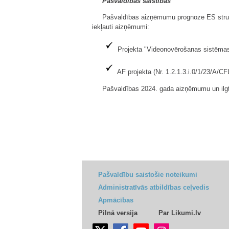
Pašvaldības saistības
Pašvaldības aizņēmumu prognoze ES struktū
iekļauti aizņēmumi:
Projekta "Videonovērošanas sistēmas
AF projekta (Nr. 1.2.1.3.i.0/1/23/A/
Pašvaldības 2024. gada aizņēmumu un ilgte
Pašvaldību saistošie noteikumi
Administratīvās atbildības ceļvedis
Apmācības
Pilnā versija
Par Likumi.lv