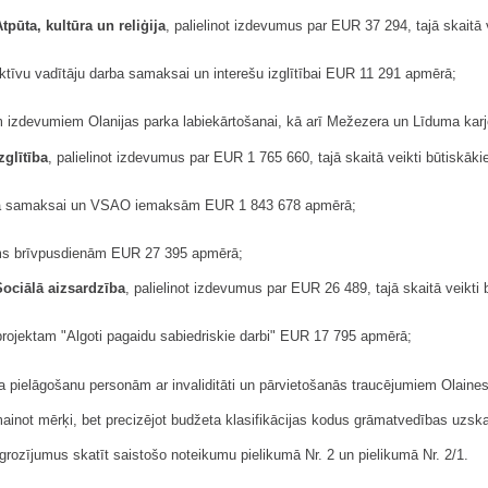
tpūta, kultūra un reliģija
, palielinot izdevumus par EUR 37 294, tajā skaitā v
ktīvu vadītāju darba samaksai un interešu izglītībai EUR 11 291 apmērā;
jiem izdevumiem Olanijas parka labiekārtošanai, kā arī Mežezera un Līduma karj
zglītība
, palielinot izdevumus par EUR 1 765 660, tajā skaitā veikti būtiskāki
rba samaksai un VSAO iemaksām EUR 1 843 678 apmērā;
jums brīvpusdienām EUR 27 395 apmērā;
Sociālā aizsardzība
, palielinot izdevumus par EUR 26 489, tajā skaitā veikti 
ojektam "Algoti pagaidu sabiedriskie darbi" EUR 17 795 apmērā;
ļa pielāgošanu personām ar invaliditāti un pārvietošanās traucējumiem Olai
mainot mērķi, bet precizējot budžeta klasifikācijas kodus grāmatvedības uzska
ozījumus skatīt saistošo noteikumu pielikumā Nr. 2 un pielikumā Nr. 2/1.