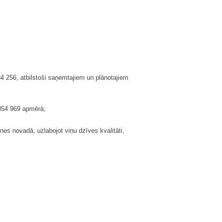
 256, atbilstoši saņemtajiem un plānotajiem
854 969 apmērā;
es novadā, uzlabojot viņu dzīves kvalitāti,