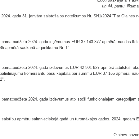
Izdoti saskaņā ar Pašv
un 44. pantu, likum
 2024. gada 31. janvāra saistošajos noteikumos Nr. SN1/2024 "Par Olaines 
bas pamatbudžeta 2024. gada ieņēmumus EUR 37 143 377 apmērā, naudas līd
 apmērā saskaņā ar pielikumu Nr. 1".
bas pamatbudžeta 2024. gada izdevumus EUR 42 901 927 apmērā atbilstoši e
alielinājumu komersantu pašu kapitālā par summu EUR 37 165 apmērā, naudas
2".
s pamatbudžeta 2024. gada izdevumus atbilstoši funkcionālajām kategorijām s
as saistību apmēru saimnieciskajā gadā un turpmākajos gados. 2024. gadam
Olaines nova