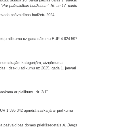
aldību likuma 10. panta pirmās daļas 1. punktu
a "Par pašvaldības budžetiem" 16. un 17. pantu
novada pašvaldības budžetu 2024.
zekļu atlikumu uz gada sākumu EUR 4 824 597
konomiskajām kategorijām, aizņēmuma
 līdzekļu atlikumu uz 2025. gada 1. janvāri
askaņā ar pielikumu Nr. 2/1".
 EUR 1 395 342 apmērā saskaņā ar pielikumu
da pašvaldības domes priekšsēdētājs
A. Bergs