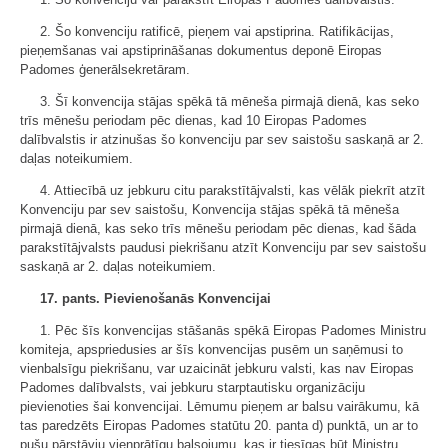
2. Šo konvenciju ratificē, pieņem vai apstiprina. Ratifikācijas,
pieņemšanas vai apstiprināšanas dokumentus deponē Eiropas
Padomes ģenerālsekretāram.
3. Šī konvencija stājas spēkā tā mēneša pirmajā dienā, kas seko
trīs mēnešu periodam pēc dienas, kad 10 Eiropas Padomes
dalībvalstis ir atzinušas šo konvenciju par sev saistošu saskaņā ar 2.
daļas noteikumiem.
4. Attiecībā uz jebkuru citu parakstītājvalsti, kas vēlāk piekrīt atzīt
Konvenciju par sev saistošu, Konvencija stājas spēkā tā mēneša
pirmajā dienā, kas seko trīs mēnešu periodam pēc dienas, kad šāda
parakstītājvalsts paudusi piekrišanu atzīt Konvenciju par sev saistošu
saskaņā ar 2. daļas noteikumiem.
17. pants. Pievienošanās Konvencijai
1. Pēc šīs konvencijas stāšanās spēkā Eiropas Padomes Ministru
komiteja, apspriedusies ar šīs konvencijas pusēm un saņēmusi to
vienbalsīgu piekrišanu, var uzaicināt jebkuru valsti, kas nav Eiropas
Padomes dalībvalsts, vai jebkuru starptautisku organizāciju
pievienoties šai konvencijai. Lēmumu pieņem ar balsu vairākumu, kā
tas paredzēts Eiropas Padomes statūtu 20. panta d) punktā, un ar to
pušu pārstāvju vienprātīgu balsojumu, kas ir tiesīgas būt Ministru