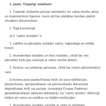
1. pants. Vispārīgi noteikumi
1. Turpmāk izklāstītie principi neierobežo tos valstu tiesību aktus
un starptautiskos līgumus, kuros atzītas plašākas tiesības piekļūt
oficiāliem dokumentiem.
2. Šajā konvencijā:
a) i) "valsts iestādes" ir:
1. valdība un pārvaldes iestādes valsts, reģionālajā un vietējā
līmenī;
2. likumdevējas iestādes un tiesu iestādes, ciktāl tās veic
pārvaldes funkcijas saskaņā ar valsts tiesību aktiem;
3. fiziskas vai juridiskas personas, ciktāl tās īsteno administratīvo
varu;
ii) ikviena puse parakstīšanas brīdī vai sava ratifikācijas,
pieņemšanas, apstiprināšanas vai pievienošanās dokumenta
deponēšanas brīdī var paziņot, izmantojot Eiropas Padomes
ģenerālsekretāram adresētu deklarāciju, ka "valsts iestāžu" definīcijā
ietilpst arī viena vai vairākas no šādām institūcijām:
1. likumdevējas iestādes saistībā ar citām to darbībām;