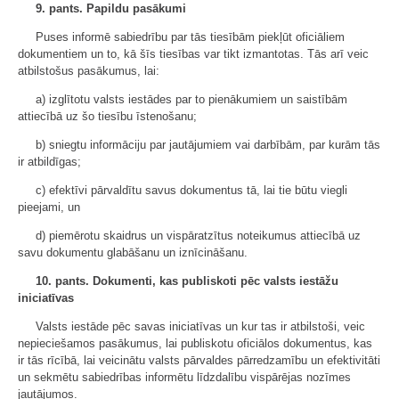
9. pants. Papildu pasākumi
Puses informē sabiedrību par tās tiesībām piekļūt oficiāliem
dokumentiem un to, kā šīs tiesības var tikt izmantotas. Tās arī veic
atbilstošus pasākumus, lai:
a) izglītotu valsts iestādes par to pienākumiem un saistībām
attiecībā uz šo tiesību īstenošanu;
b) sniegtu informāciju par jautājumiem vai darbībām, par kurām tās
ir atbildīgas;
c) efektīvi pārvaldītu savus dokumentus tā, lai tie būtu viegli
pieejami, un
d) piemērotu skaidrus un vispāratzītus noteikumus attiecībā uz
savu dokumentu glabāšanu un iznīcināšanu.
10. pants. Dokumenti, kas publiskoti pēc valsts iestāžu
iniciatīvas
Valsts iestāde pēc savas iniciatīvas un kur tas ir atbilstoši, veic
nepieciešamos pasākumus, lai publiskotu oficiālos dokumentus, kas
ir tās rīcībā, lai veicinātu valsts pārvaldes pārredzamību un efektivitāti
un sekmētu sabiedrības informētu līdzdalību vispārējas nozīmes
jautājumos.