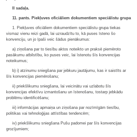
II sadaļa.
11. pants. Piekļuves oficiāliem dokumentiem speciālistu grupa
1. Piekļuves oficiāliem dokumentiem speciālistu grupa tiekas
vismaz vienu reizi gadā, lai uzraudzītu to, kā puses īsteno šo
konvenciju, un jo īpaši veic šādus pienākumus:
a) ziņošana par to tiesību aktos noteikto un praksē piemēroto
pasākumu atbilstību, ko puses veic, lai īstenotu šīs konvencijas
noteikumus;
b) i) atzinumu sniegšana par jebkuru jautājumu, kas ir saistīts ar
šīs konvencijas piemērošanu;
ii) priekšlikumu sniegšana, lai veicinātu vai uzlabotu šīs
konvencijas efektīvu izmantošanu un īstenošanu, tostarp jebkādu
problēmu identificēšanu;
iii) informācijas apmaiņa un ziņošana par nozīmīgām tiesību,
politikas vai tehnoloģijas attīstības tendencēm;
iv) priekšlikumu sniegšana Pušu padomei par šīs konvencijas
grozījumiem;