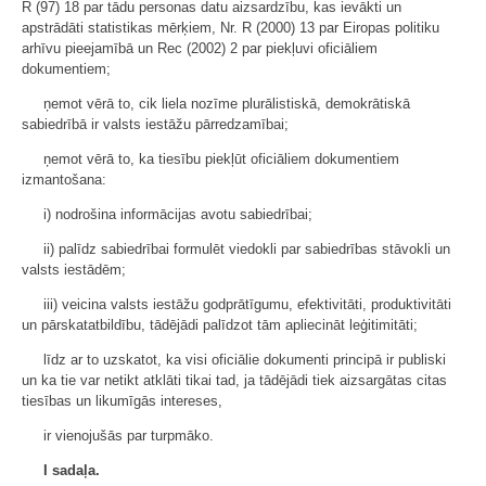
R (97) 18 par tādu personas datu aizsardzību, kas ievākti un
apstrādāti statistikas mērķiem, Nr. R (2000) 13 par Eiropas politiku
arhīvu pieejamībā un Rec (2002) 2 par piekļuvi oficiāliem
dokumentiem;
ņemot vērā to, cik liela nozīme plurālistiskā, demokrātiskā
sabiedrībā ir valsts iestāžu pārredzamībai;
ņemot vērā to, ka tiesību piekļūt oficiāliem dokumentiem
izmantošana:
i) nodrošina informācijas avotu sabiedrībai;
ii) palīdz sabiedrībai formulēt viedokli par sabiedrības stāvokli un
valsts iestādēm;
iii) veicina valsts iestāžu godprātīgumu, efektivitāti, produktivitāti
un pārskatatbildību, tādējādi palīdzot tām apliecināt leģitimitāti;
līdz ar to uzskatot, ka visi oficiālie dokumenti principā ir publiski
un ka tie var netikt atklāti tikai tad, ja tādējādi tiek aizsargātas citas
tiesības un likumīgās intereses,
ir vienojušās par turpmāko.
I sadaļa.