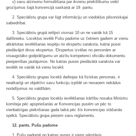
v) savu atzinumu formulēšana par ikvienu priekšlikumu veikt
grozījumus šajā konvencijā saskaņā ar 19. pantu.
2. Speciālistu grupa var lūgt informāciju un viedokļus pilsoniskajai
sabiedrībai.
3. Speciālistu grupā ietilpst vismaz 10 un ne vairāk kā 15
dalībnieku. Locekļus ievēlē Pušu padome uz četriem gadiem ar vienu
atkārtotas ievēlēšanas iespēju no ekspertu saraksta, katrai pusei
piedāvājot divus ekspertus. Ekspertus izvēlas no personām ar
visaugstāko godprātīgumu un atzītu kompetenci oficiālu dokumentu
pieejamības jautājumos. No katras puses piedāvātā saraksta var
ievēlēt ne vairāk kā vienu locekli.
4. Speciālistu grupas locekļi darbojas kā fiziskas personas, ir
neatkarīgi un objektīvi savu funkciju izpildē un nesaņem nekādus
norādījumus no valdībām.
5. Speciālistu grupas locekļu ievēlēšanas kārtību nosaka Ministru
komiteja pēc apspriešanās ar Konvencijas pusēm un pēc to
vienbalsīgas piekrišanas gada laikā pēc šīs konvencijas stāšanās
spēkā. Speciālistu grupa pieņem savu reglamentu.
12. pants. Pušu padome
1. Pušu padomē no katras puses ir viens pārstāvis.