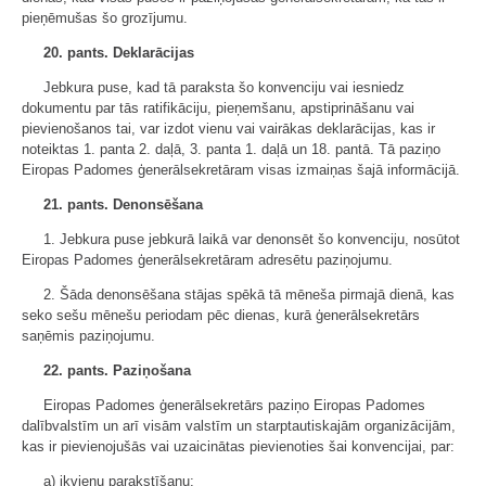
pieņēmušas šo grozījumu.
20. pants. Deklarācijas
Jebkura puse, kad tā paraksta šo konvenciju vai iesniedz
dokumentu par tās ratifikāciju, pieņemšanu, apstiprināšanu vai
pievienošanos tai, var izdot vienu vai vairākas deklarācijas, kas ir
noteiktas 1. panta 2. daļā, 3. panta 1. daļā un 18. pantā. Tā paziņo
Eiropas Padomes ģenerālsekretāram visas izmaiņas šajā informācijā.
21. pants. Denonsēšana
1. Jebkura puse jebkurā laikā var denonsēt šo konvenciju, nosūtot
Eiropas Padomes ģenerālsekretāram adresētu paziņojumu.
2. Šāda denonsēšana stājas spēkā tā mēneša pirmajā dienā, kas
seko sešu mēnešu periodam pēc dienas, kurā ģenerālsekretārs
saņēmis paziņojumu.
22. pants. Paziņošana
Eiropas Padomes ģenerālsekretārs paziņo Eiropas Padomes
dalībvalstīm un arī visām valstīm un starptautiskajām organizācijām,
kas ir pievienojušās vai uzaicinātas pievienoties šai konvencijai, par:
a) ikvienu parakstīšanu;