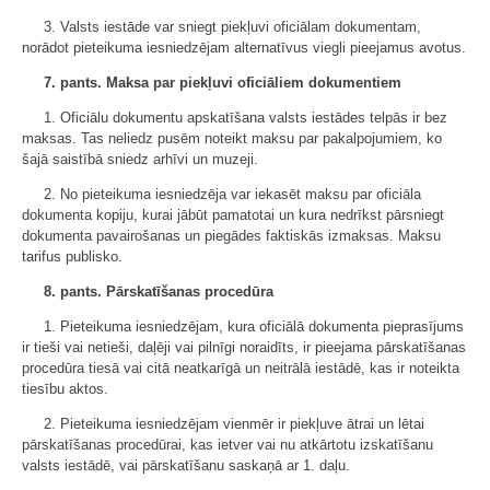
3. Valsts iestāde var sniegt piekļuvi oficiālam dokumentam,
norādot pieteikuma iesniedzējam alternatīvus viegli pieejamus avotus.
7. pants. Maksa par piekļuvi oficiāliem dokumentiem
1. Oficiālu dokumentu apskatīšana valsts iestādes telpās ir bez
maksas. Tas neliedz pusēm noteikt maksu par pakalpojumiem, ko
šajā saistībā sniedz arhīvi un muzeji.
2. No pieteikuma iesniedzēja var iekasēt maksu par oficiāla
dokumenta kopiju, kurai jābūt pamatotai un kura nedrīkst pārsniegt
dokumenta pavairošanas un piegādes faktiskās izmaksas. Maksu
tarifus publisko.
8. pants. Pārskatīšanas procedūra
1. Pieteikuma iesniedzējam, kura oficiālā dokumenta pieprasījums
ir tieši vai netieši, daļēji vai pilnīgi noraidīts, ir pieejama pārskatīšanas
procedūra tiesā vai citā neatkarīgā un neitrālā iestādē, kas ir noteikta
tiesību aktos.
2. Pieteikuma iesniedzējam vienmēr ir piekļuve ātrai un lētai
pārskatīšanas procedūrai, kas ietver vai nu atkārtotu izskatīšanu
valsts iestādē, vai pārskatīšanu saskaņā ar 1. daļu.