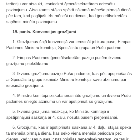
teritoriju var atsaukt, iesniedzot ģenerālsekretāram adresētu
paziņojumu. Atsaukums stājas spēkā nākamā mēneša pirmajā dienā
pēc tam, kad pagājuši trīs mēneši no dienas, kad ģenerālsekretārs
saņēmis minēto paziņojumu.
19. pants. Konvencijas grozījumi
1. Grozījumus šajā konvencijā var ierosināt jebkura puse, Eiropas
Padomes Ministru komiteja, Speciālistu grupa un Pušu padome.
2. Eiropas Padomes ģenerālsekretārs paziņo pusēm ikvienu
grozījumu priekšlikumu.
3. Ikvienu grozījumu paziņo Pušu padomei, kas pēc apspriešanās
ar Speciālistu grupu iesniedz Ministru komitejai savu atzinumu par
ierosināto grozījumu.
4. Ministru komiteja izskata ierosināto grozījumu un ikvienu Pušu
padomes sniegto atzinumu un var apstiprināt šo grozījumu.
5. Ikviena grozījuma redakciju, ko Ministru komiteja ir
apstiprinājusi saskaņā ar 4. daļu, nosūta pusēm pieņemšanai.
6. Grozījums, kas ir apstiprināts saskaņā ar 4. daļu, stājas spēkā
tā mēneša pirmajā dienā, kas seko viena mēneša periodam pēc
dienas, kad visas puses ir paziņojušas ģenerālsekretāram, ka tās ir