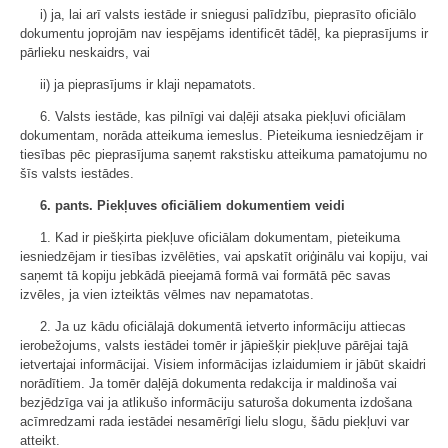
i) ja, lai arī valsts iestāde ir sniegusi palīdzību, pieprasīto oficiālo
dokumentu joprojām nav iespējams identificēt tādēļ, ka pieprasījums ir
pārlieku neskaidrs, vai
ii) ja pieprasījums ir klaji nepamatots.
6. Valsts iestāde, kas pilnīgi vai daļēji atsaka piekļuvi oficiālam
dokumentam, norāda atteikuma iemeslus. Pieteikuma iesniedzējam ir
tiesības pēc pieprasījuma saņemt rakstisku atteikuma pamatojumu no
šīs valsts iestādes.
6. pants. Piekļuves oficiāliem dokumentiem veidi
1. Kad ir piešķirta piekļuve oficiālam dokumentam, pieteikuma
iesniedzējam ir tiesības izvēlēties, vai apskatīt oriģinālu vai kopiju, vai
saņemt tā kopiju jebkādā pieejamā formā vai formātā pēc savas
izvēles, ja vien izteiktās vēlmes nav nepamatotas.
2. Ja uz kādu oficiālajā dokumentā ietverto informāciju attiecas
ierobežojums, valsts iestādei tomēr ir jāpiešķir piekļuve pārējai tajā
ietvertajai informācijai. Visiem informācijas izlaidumiem ir jābūt skaidri
norādītiem. Ja tomēr daļējā dokumenta redakcija ir maldinoša vai
bezjēdzīga vai ja atlikušo informāciju saturoša dokumenta izdošana
acīmredzami rada iestādei nesamērīgi lielu slogu, šādu piekļuvi var
atteikt.