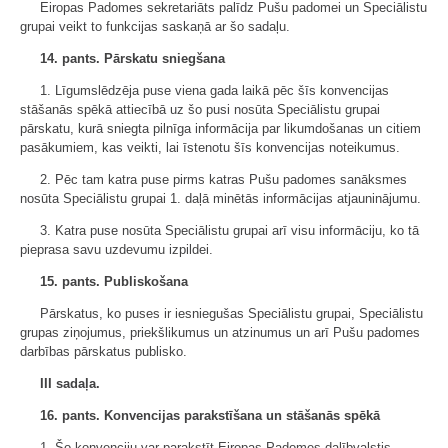
Eiropas Padomes sekretariāts palīdz Pušu padomei un Speciālistu
grupai veikt to funkcijas saskaņā ar šo sadaļu.
14. pants. Pārskatu sniegšana
1. Līgumslēdzēja puse viena gada laikā pēc šīs konvencijas
stāšanās spēkā attiecībā uz šo pusi nosūta Speciālistu grupai
pārskatu, kurā sniegta pilnīga informācija par likumdošanas un citiem
pasākumiem, kas veikti, lai īstenotu šīs konvencijas noteikumus.
2. Pēc tam katra puse pirms katras Pušu padomes sanāksmes
nosūta Speciālistu grupai 1. daļā minētās informācijas atjauninājumu.
3. Katra puse nosūta Speciālistu grupai arī visu informāciju, ko tā
pieprasa savu uzdevumu izpildei.
15. pants. Publiskošana
Pārskatus, ko puses ir iesniegušas Speciālistu grupai, Speciālistu
grupas ziņojumus, priekšlikumus un atzinumus un arī Pušu padomes
darbības pārskatus publisko.
III sadaļa.
16. pants. Konvencijas parakstīšana un stāšanās spēkā
1. Šo konvenciju var parakstīt Eiropas Padomes dalībvalstis.