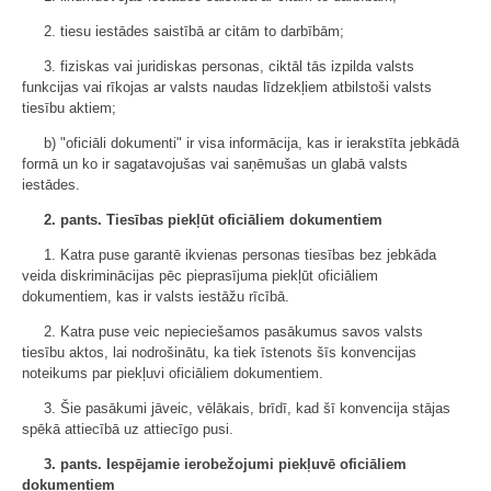
2. tiesu iestādes saistībā ar citām to darbībām;
3. fiziskas vai juridiskas personas, ciktāl tās izpilda valsts
funkcijas vai rīkojas ar valsts naudas līdzekļiem atbilstoši valsts
tiesību aktiem;
b) "oficiāli dokumenti" ir visa informācija, kas ir ierakstīta jebkādā
formā un ko ir sagatavojušas vai saņēmušas un glabā valsts
iestādes.
2. pants. Tiesības piekļūt oficiāliem dokumentiem
1. Katra puse garantē ikvienas personas tiesības bez jebkāda
veida diskriminācijas pēc pieprasījuma piekļūt oficiāliem
dokumentiem, kas ir valsts iestāžu rīcībā.
2. Katra puse veic nepieciešamos pasākumus savos valsts
tiesību aktos, lai nodrošinātu, ka tiek īstenots šīs konvencijas
noteikums par piekļuvi oficiāliem dokumentiem.
3. Šie pasākumi jāveic, vēlākais, brīdī, kad šī konvencija stājas
spēkā attiecībā uz attiecīgo pusi.
3. pants. Iespējamie ierobežojumi piekļuvē oficiāliem
dokumentiem