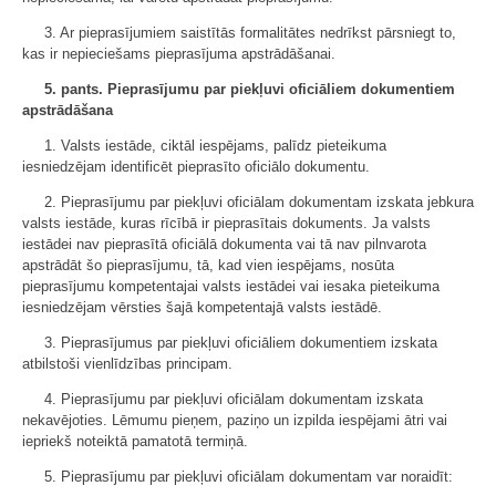
3. Ar pieprasījumiem saistītās formalitātes nedrīkst pārsniegt to,
kas ir nepieciešams pieprasījuma apstrādāšanai.
5. pants. Pieprasījumu par piekļuvi oficiāliem dokumentiem
apstrādāšana
1. Valsts iestāde, ciktāl iespējams, palīdz pieteikuma
iesniedzējam identificēt pieprasīto oficiālo dokumentu.
2. Pieprasījumu par piekļuvi oficiālam dokumentam izskata jebkura
valsts iestāde, kuras rīcībā ir pieprasītais dokuments. Ja valsts
iestādei nav pieprasītā oficiālā dokumenta vai tā nav pilnvarota
apstrādāt šo pieprasījumu, tā, kad vien iespējams, nosūta
pieprasījumu kompetentajai valsts iestādei vai iesaka pieteikuma
iesniedzējam vērsties šajā kompetentajā valsts iestādē.
3. Pieprasījumus par piekļuvi oficiāliem dokumentiem izskata
atbilstoši vienlīdzības principam.
4. Pieprasījumu par piekļuvi oficiālam dokumentam izskata
nekavējoties. Lēmumu pieņem, paziņo un izpilda iespējami ātri vai
iepriekš noteiktā pamatotā termiņā.
5. Pieprasījumu par piekļuvi oficiālam dokumentam var noraidīt: