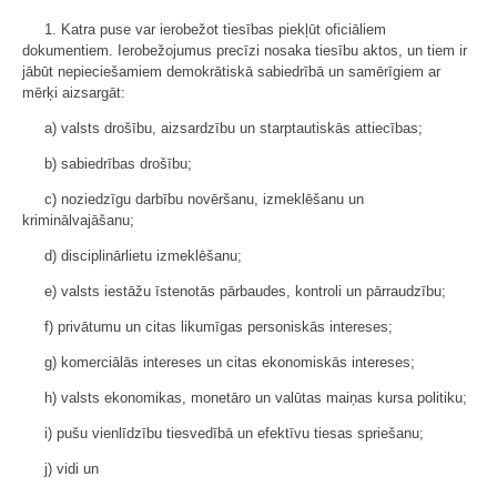
1. Katra puse var ierobežot tiesības piekļūt oficiāliem
dokumentiem. Ierobežojumus precīzi nosaka tiesību aktos, un tiem ir
jābūt nepieciešamiem demokrātiskā sabiedrībā un samērīgiem ar
mērķi aizsargāt:
a) valsts drošību, aizsardzību un starptautiskās attiecības;
b) sabiedrības drošību;
c) noziedzīgu darbību novēršanu, izmeklēšanu un
kriminālvajāšanu;
d) disciplinārlietu izmeklēšanu;
e) valsts iestāžu īstenotās pārbaudes, kontroli un pārraudzību;
f) privātumu un citas likumīgas personiskās intereses;
g) komerciālās intereses un citas ekonomiskās intereses;
h) valsts ekonomikas, monetāro un valūtas maiņas kursa politiku;
i) pušu vienlīdzību tiesvedībā un efektīvu tiesas spriešanu;
j) vidi un