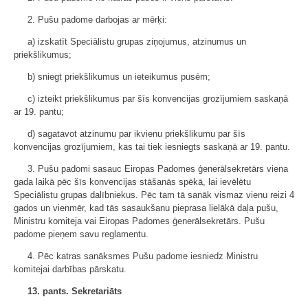
2. Pušu padome darbojas ar mērķi:
a) izskatīt Speciālistu grupas ziņojumus, atzinumus un
priekšlikumus;
b) sniegt priekšlikumus un ieteikumus pusēm;
c) izteikt priekšlikumus par šīs konvencijas grozījumiem saskaņā
ar 19. pantu;
d) sagatavot atzinumu par ikvienu priekšlikumu par šīs
konvencijas grozījumiem, kas tai tiek iesniegts saskaņā ar 19. pantu.
3. Pušu padomi sasauc Eiropas Padomes ģenerālsekretārs viena
gada laikā pēc šīs konvencijas stāšanās spēkā, lai ievēlētu
Speciālistu grupas dalībniekus. Pēc tam tā sanāk vismaz vienu reizi 4
gados un vienmēr, kad tās sasaukšanu pieprasa lielākā daļa pušu,
Ministru komiteja vai Eiropas Padomes ģenerālsekretārs. Pušu
padome pieņem savu reglamentu.
4. Pēc katras sanāksmes Pušu padome iesniedz Ministru
komitejai darbības pārskatu.
13. pants. Sekretariāts