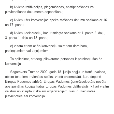
b) ikviena ratifikācijas, pieņemšanas, apstiprināšanas vai
pievienošanās dokumenta deponēšanu;
c) ikvienu šīs konvencijas spēkā stāšanās datumu saskaņā ar 16.
un 17. pantu;
d) ikvienu deklarāciju, kas ir sniegta saskaņā ar 1. panta 2. daļu,
3. panta 1. daļu un 18. pantu;
e) visām citām ar šo konvenciju saistītām darbībām,
paziņojumiem vai ziņojumiem.
To apliecinot, attiecīgi pilnvarotas personas ir parakstījušas šo
konvenciju.
Sagatavots Trumsē 2009. gada 18. jūnijā angļu un franču valodā,
abiem tekstiem ir vienāds spēks, vienā eksemplārā, kuru deponē
Eiropas Padomes arhīvā. Eiropas Padomes ģenerālsekretārs nosūta
apstiprinātas kopijas katrai Eiropas Padomes dalībvalstij, kā arī visām
valstīm un starptautiskajām organizācijām, kas ir uzaicinātas
pievienoties šai konvencijai.