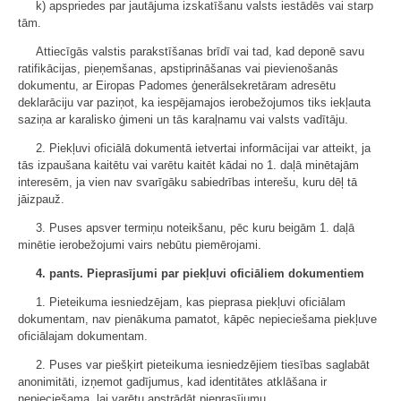
k) apspriedes par jautājuma izskatīšanu valsts iestādēs vai starp
tām.
Attiecīgās valstis parakstīšanas brīdī vai tad, kad deponē savu
ratifikācijas, pieņemšanas, apstiprināšanas vai pievienošanās
dokumentu, ar Eiropas Padomes ģenerālsekretāram adresētu
deklarāciju var paziņot, ka iespējamajos ierobežojumos tiks iekļauta
saziņa ar karalisko ģimeni un tās karaļnamu vai valsts vadītāju.
2. Piekļuvi oficiālā dokumentā ietvertai informācijai var atteikt, ja
tās izpaušana kaitētu vai varētu kaitēt kādai no 1. daļā minētajām
interesēm, ja vien nav svarīgāku sabiedrības interešu, kuru dēļ tā
jāizpauž.
3. Puses apsver termiņu noteikšanu, pēc kuru beigām 1. daļā
minētie ierobežojumi vairs nebūtu piemērojami.
4. pants. Pieprasījumi par piekļuvi oficiāliem dokumentiem
1. Pieteikuma iesniedzējam, kas pieprasa piekļuvi oficiālam
dokumentam, nav pienākuma pamatot, kāpēc nepieciešama piekļuve
oficiālajam dokumentam.
2. Puses var piešķirt pieteikuma iesniedzējiem tiesības saglabāt
anonimitāti, izņemot gadījumus, kad identitātes atklāšana ir
nepieciešama, lai varētu apstrādāt pieprasījumu.