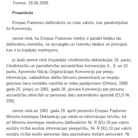
Trumse, 18.06.2009.
Preambula
Eiropas Padomes dalībvalstis un citas valstis, kas parakstījušas
šo Konvenciju,
ņemot vērā, ka Eiropas Padomes mērķis ir panākt lielāku tās
dalībvalstu vienotību, lai aizsargātu un īstenotu ideālus un principus,
kas ir to kopējais mantojums;
jo īpaši ņemot vērā Vispārējās cilvēktiesību deklarācijas 19. pantu,
Cilvēktiesību un pamatbrīvību aizsardzības konvencijas 6., 8. un 10.
pantu, Apvienoto Nāciju Organizācijas Konvenciju par pieeju
informācijai, sabiedrības dalību lēmumu pieņemšanā un iespēju
griezties tiesu iestādēs saistībā ar vides jautājumiem (Orhūsa, 1998.
gada 25. jūnijs) un 1981. gada 28. janvāra Konvenciju par personu
aizsardzību attiecībā uz personas datu automātisko apstrādi (ELS Nr.
108);
ņemot vērā arī 1982. gada 29. aprīlī pieņemto Eiropas Padomes
Ministru komitejas Deklarāciju par vārda un informācijas brīvību, kā
arī Ministru komitejas Ieteikumu dalībvalstīm Nr. R (81) 19 par valsts
iestāžu rīcībā esošās informācijas pieejamību, Nr. R (91) 10 par valsts
iestāžu rīcībā esošo personas datu paziņošanu trešām personām, Nr.