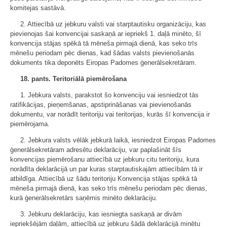
komitejas sastāvā.
2. Attiecībā uz jebkuru valsti vai starptautisku organizāciju, kas
pievienojas šai konvencijai saskaņā ar iepriekš 1. daļā minēto, šī
konvencija stājas spēkā tā mēneša pirmajā dienā, kas seko trīs
mēnešu periodam pēc dienas, kad šādas valsts pievienošanās
dokuments tika deponēts Eiropas Padomes ģenerālsekretāram.
18. pants. Teritoriālā piemērošana
1. Jebkura valsts, parakstot šo konvenciju vai iesniedzot tās
ratifikācijas, pieņemšanas, apstiprināšanas vai pievienošanās
dokumentu, var norādīt teritoriju vai teritorijas, kurās šī konvencija ir
piemērojama.
2. Jebkura valsts vēlāk jebkurā laikā, iesniedzot Eiropas Padomes
ģenerālsekretāram adresētu deklarāciju, var paplašināt šīs
konvencijas piemērošanu attiecībā uz jebkuru citu teritoriju, kura
norādīta deklarācijā un par kuras starptautiskajām attiecībām tā ir
atbildīga. Attiecībā uz šādu teritoriju Konvencija stājas spēkā tā
mēneša pirmajā dienā, kas seko trīs mēnešu periodam pēc dienas,
kurā ģenerālsekretārs saņēmis minēto deklarāciju.
3. Jebkuru deklarāciju, kas iesniegta saskaņā ar divām
iepriekšējām daļām, attiecībā uz jebkuru šādā deklarācijā minētu