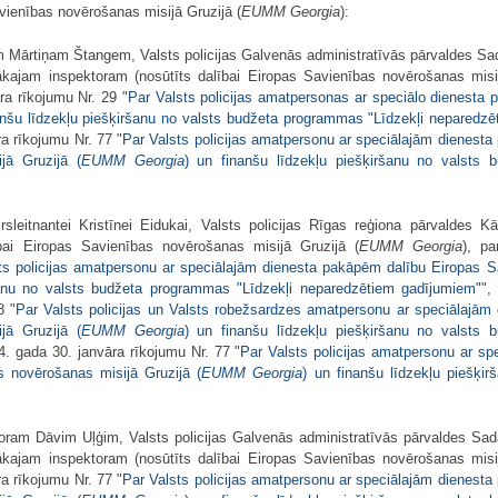
vienības novērošanas misijā Gruzijā (
EUMM Georgia
):
 Mārtiņam Štangem, Valsts policijas Galvenās administratīvās pārvaldes Sadar
ākajam inspektoram (nosūtīts dalībai Eiropas Savienības novērošanas misij
ra rīkojumu Nr. 29 "
Par Valsts policijas amatpersonas ar speciālo dienesta
anšu līdzekļu piešķiršanu no valsts budžeta programmas "Līdzekļi neparedz
a rīkojumu Nr. 77 "
Par Valsts policijas amatpersonu ar speciālajām dienesta
jā Gruzijā (
EUMM Georgia
) un finanšu līdzekļu piešķiršanu no valsts 
rsleitnantei Kristīnei Eidukai, Valsts policijas Rīgas reģiona pārvaldes K
bai Eiropas Savienības novērošanas misijā Gruzijā (
EUMM Georgia
), p
ts policijas amatpersonu ar speciālajām dienesta pakāpēm dalību Eiropas S
šanu no valsts budžeta programmas "Līdzekļi neparedzētiem gadījumiem"
",
8 "
Par Valsts policijas un Valsts robežsardzes amatpersonu ar speciālajām
jā Gruzijā (
EUMM Georgia
) un finanšu līdzekļu piešķiršanu no valsts 
4. gada 30. janvāra rīkojumu Nr. 77 "
Par Valsts policijas amatpersonu ar sp
s novērošanas misijā Gruzijā (
EUMM Georgia
) un finanšu līdzekļu piešķi
ram Dāvim Uļģim, Valsts policijas Galvenās administratīvās pārvaldes Sadarb
ākajam inspektoram (nosūtīts dalībai Eiropas Savienības novērošanas misij
a rīkojumu Nr. 77 "
Par Valsts policijas amatpersonu ar speciālajām dienesta