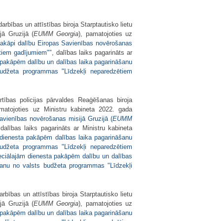
bības un attīstības biroja Starptautisko lietu
ā Gruzijā (
EUMM Georgia
), pamatojoties uz
 pakāpi dalību Eiropas Savienības novērošanas
ētiem gadījumiem"
", dalības laiks pagarināts ar
 pakāpēm dalību un dalības laika pagarināšanu
budžeta programmas "Līdzekļi neparedzētiem
ārtības policijas pārvaldes Reaģēšanas biroja
amatojoties uz Ministru kabineta 2022. gada
avienības novērošanas misijā Gruzijā (
EUMM
 dalības laiks pagarināts ar Ministru kabineta
 dienesta pakāpēm dalības laika pagarināšanu
budžeta programmas "Līdzekļi neparedzētiem
eciālajām dienesta pakāpēm dalību un dalības
ršanu no valsts budžeta programmas "Līdzekļi
ības un attīstības biroja Starptautisko lietu
ā Gruzijā (
EUMM Georgia
), pamatojoties uz
 pakāpēm dalību un dalības laika pagarināšanu