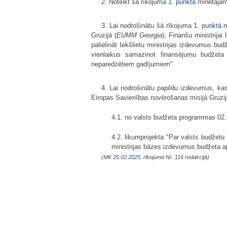
2. Noteikt šā rīkojuma
1. punktā
minētajām 
3. Lai nodrošinātu šā rīkojuma
1. punktā
m
Gruzijā (
EUMM Georgia
), Finanšu ministrij
palielināt Iekšlietu ministrijas izdevumus 
vienlaikus samazinot finansējumu budžeta
neparedzētiem gadījumiem".
4. Lai nodrošinātu papildu izdevumus, kas
Eiropas Savienības novērošanas misijā Gruzijā
4.1. no valsts budžeta programmas 02.00
4.2. likumprojekta "Par valsts budžet
ministrijas bāzes izdevumus budžeta 
(MK
25.02.2025.
rīkojuma Nr. 116 redakcijā)