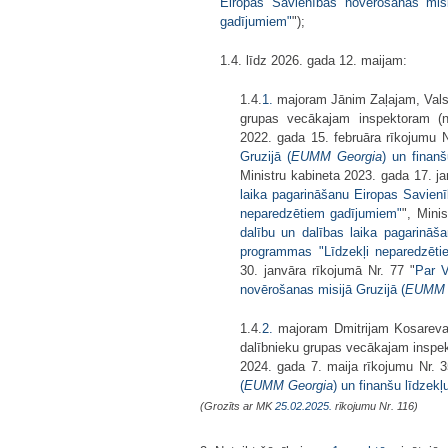
Eiropas Savienības novērošanas misi
gadījumiem"
");
1.4. līdz 2026. gada 12. maijam:
1.4.
1.
majoram Jānim Zaļajam, Valsts
grupas vecākajam inspektoram (no
2022. gada 15. februāra rīkojumu N
Gruzijā (
EUMM Georgia
) un finan
Ministru kabineta 2023. gada 17. ja
laika pagarināšanu Eiropas Savienī
neparedzētiem gadījumiem"
", Mini
dalību un dalības laika pagarināš
programmas "Līdzekļi neparedzēt
30. janvāra rīkojumā Nr. 77 "
Par V
novērošanas misijā Gruzijā (
EUMM 
1.4.
2.
majoram Dmitrijam Kosarevam,
dalībnieku grupas vecākajam inspek
2024. gada 7. maija rīkojumu Nr. 3
(
EUMM Georgia
) un finanšu līdzek
(Grozīts ar MK
25.02.2025.
rīkojumu Nr. 116)