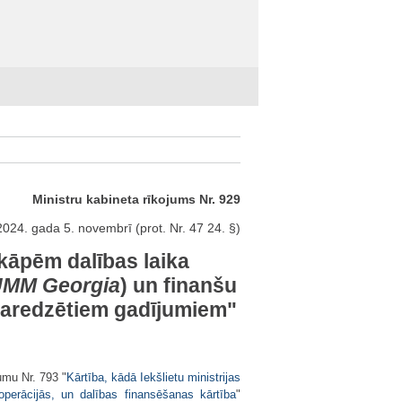
Ministru kabineta rīkojums Nr. 929
024. gada 5. novembrī (prot. Nr. 47 24. §)
kāpēm dalības laika
MM Georgia
) un finanšu
paredzētiem gadījumiem"
umu Nr. 793 "
Kārtība, kādā Iekšlietu ministrijas
perācijās, un dalības finansēšanas kārtība
"