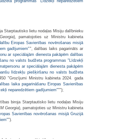
budžeta programmas "Līdzekļi neparedzētiem
 Starptautisko lietu nodaļas Misiju dalībnieku
eorgia
), pamatojoties uz Ministru kabineta
dalību Eiropas Savienības novērošanas misijā
tiem gadījumiem"
", dalības laiks pagarināts ar
sonu ar speciālajām dienesta pakāpēm dalības
iršanu no valsts budžeta programmas "Līdzekļi
 amatpersonu ar speciālajām dienesta pakāpēm
nanšu līdzekļu piešķiršanu no valsts budžeta
 450 "Grozījumi Ministru kabineta 2024. gada
lības laika pagarināšanu Eiropas Savienības
dzekļi neparedzētiem gadījumiem"
"");
bas biroja Starptautisko lietu nodaļas Misiju
M Georgia
), pamatojoties uz Ministru kabineta
Eiropas Savienības novērošanas misijā Gruzijā
miem"
").