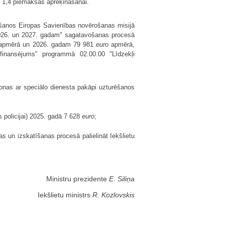
 1,4 piemaksas aprēķināšanai.
ēšanos Eiropas Savienības novērošanas misijā
 2026. un 2027. gadam" sagatavošanas procesā
pmērā un 2026. gadam 79 981
euro
apmērā,
finansējums" programmā 02.00.00 "Līdzekļi
sonas ar speciālo dienesta pakāpi uzturēšanos
s policijai) 2025. gadā 7 628
euro
;
 un izskatīšanas procesā palielināt Iekšlietu
Ministru prezidente
E. Siliņa
Iekšlietu ministrs
R. Kozlovskis