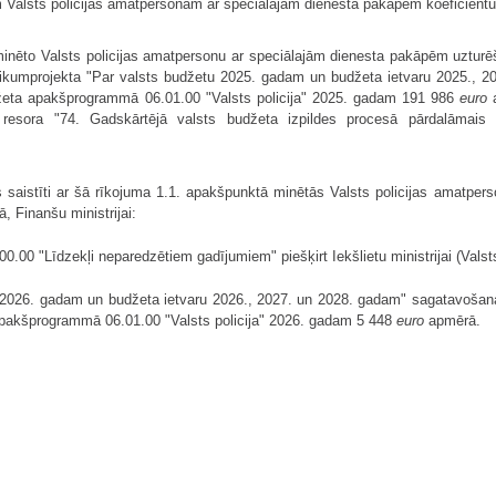
Valsts policijas amatpersonām ar speciālajām dienesta pakāpēm koeficientu
inēto Valsts policijas amatpersonu ar speciālajām dienesta pakāpēm uztur
ai likumprojekta "Par valsts budžetu 2025. gadam un budžeta ietvaru 2025.,
budžeta apakšprogrammā 06.01.00 "Valsts policija" 2025. gadam 191 986
euro
a
 resora "74. Gadskārtējā valsts budžeta izpildes procesā pārdalāmais 
 saistīti ar šā rīkojuma 1.1. apakšpunktā minētās Valsts policijas amatper
, Finanšu ministrijai:
.00 "Līdzekļi neparedzētiem gadījumiem" piešķirt Iekšlietu ministrijai (Valst
u 2026. gadam un budžeta ietvaru 2026., 2027. un 2028. gadam" sagatavošanas
apakšprogrammā 06.01.00 "Valsts policija" 2026. gadam 5 448
euro
apmērā.