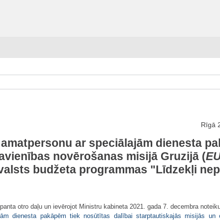
Rīgā 2
as amatpersonu ar speciālajām dienesta pa
vienības novērošanas misijā Gruzijā (
EU
o valsts budžeta programmas "Līdzekļi ne
panta otro daļu un ievērojot Ministru kabineta 2021. gada 7. decembra noteik
ām dienesta pakāpēm tiek nosūtītas dalībai starptautiskajās misijās un o