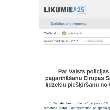
Darbības ar dokumentu
Tiesību akts:
spēkā esošs
Attēlotā redakcija: 25.02.2025. - ... /
Spēkā esošā
Par Valsts policij
pagarināšanu Eiropas Sa
līdzekļu piešķiršanu n
1. Pamatojoties uz likuma "
Par policiju
"
8.
sistēmas iestāžu amatpersonas ar speciālaj