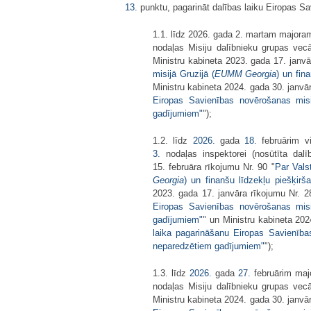
13.
punktu, pagarināt dalības laiku Eiropas Sa
1.1. līdz 2026. gada 2. martam majoram
nodaļas Misiju dalībnieku grupas vec
Ministru kabineta 2023. gada 17. janvā
misijā Gruzijā (
EUMM Georgia
) un fin
Ministru kabineta 2024. gada 30. janvār
Eiropas Savienības novērošanas misi
gadījumiem"
");
1.2. līdz
2026.
gada
18.
februārim vi
3.
nodaļas inspektorei (nosūtīta dalī
15. februāra rīkojumu Nr. 90 "
Par Vals
Georgia
) un finanšu līdzekļu piešķir
2023. gada 17. janvāra rīkojumu Nr. 2
Eiropas Savienības novērošanas misi
gadījumiem"
" un Ministru kabineta 202
laika pagarināšanu Eiropas Savienība
neparedzētiem gadījumiem"
");
1.3. līdz
2026.
gada
27.
februārim majo
nodaļas Misiju dalībnieku grupas vec
Ministru kabineta 2024. gada 30. janvār