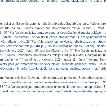
jā Gruzijā (
EUMM Georgia
) un finanšu līdzekļu piešķiršanu no valsts 
 policijas Galvenās administratīvās pārvaldes Sadarbības un attīstības biroja
sūtīts dalībai Eiropas Savienības novērošanas misijā Gruzijā (
EUMM G
r. 90 "
Par Valsts policijas amatpersonu ar speciālajām dienesta pakāpēm 
šu līdzekļu piešķiršanu no valsts budžeta programmas "Līdzekļi neparedzē
nvāra rīkojumu Nr. 28 "
Par Valsts policijas un Valsts robežsardzes amatper
bas novērošanas misijā Gruzijā (
EUMM Georgia
) un finanšu līdzekļu piešķ
stru kabineta 2024. gada 30. janvāra rīkojumu Nr. 77 "
Par Valsts policijas
anu Eiropas Savienības novērošanas misijā Gruzijā (
EUMM Georgia
) un fi
iem gadījumiem"
" un Ministru kabineta 2024. gada 11. jūnija rīkojumu Nr.
alsts policijas amatpersonu ar speciālajām dienesta pakāpēm dalību un da
Georgia
) un finanšu līdzekļu piešķiršanu no valsts budžeta programmas "Lī
 Valsts policijas Galvenās administratīvās pārvaldes Sadarbības un attīstī
toram (nosūtīts dalībai Eiropas Savienības novērošanas misijā Gruzijā (
EUM
55 "
Par Valsts policijas amatpersonas ar speciālo dienesta pakāpi dalību 
ļu piešķiršanu no valsts budžeta programmas "Līdzekļi neparedzētiem gadīju