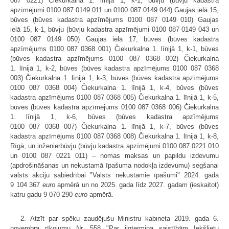
087 0221) Čiekurkalna 1. līnijā 1, k-1, būvju (būvju kadastra
apzīmējumi 0100 087 0149 011 un 0100 087 0149 044) Gaujas ielā 15,
būves (būves kadastra apzīmējums 0100 087 0149 010) Gaujas
ielā 15, k-1, būvju (būvju kadastra apzīmējumi 0100 087 0149 043 un
0100 087 0149 050) Gaujas ielā 17, būves (būves kadastra
apzīmējums 0100 087 0368 001) Čiekurkalna 1. līnijā 1, k-1, būves
(būves kadastra apzīmējums 0100 087 0368 002) Čiekurkalna
1. līnijā 1, k-2, būves (būves kadastra apzīmējums 0100 087 0368
003) Čiekurkalna 1. līnijā 1, k-3, būves (būves kadastra apzīmējums
0100 087 0368 004) Čiekurkalna 1. līnijā 1, k-4, būves (būves
kadastra apzīmējums 0100 087 0368 005) Čiekurkalna 1. līnijā 1, k-5,
būves (būves kadastra apzīmējums 0100 087 0368 006) Čiekurkalna
1. līnijā 1, k-6, būves (būves kadastra apzīmējums
0100 087 0368 007) Čiekurkalna 1. līnijā 1, k-7, būves (būves
kadastra apzīmējums 0100 087 0368 008) Čiekurkalna 1. līnijā 1, k-8,
Rīgā, un inženierbūvju (būvju kadastra apzīmējumi 0100 087 0221 010
un 0100 087 0221 011) – nomas maksas un papildu izdevumu
(apdrošināšanas un nekustamā īpašuma nodokļa izdevumu) segšanai
valsts akciju sabiedrībai "Valsts nekustamie īpašumi" 2024. gadā
9 104 367
euro
apmērā un no 2025. gada līdz 2027. gadam (ieskaitot)
katru gadu 9 070 290
euro
apmērā.
2. Atzīt par spēku zaudējušu Ministru kabineta 2019. gada 6.
novembra rīkojumu Nr. 558 "Par ilgtermiņa saistībām Iekšlietu