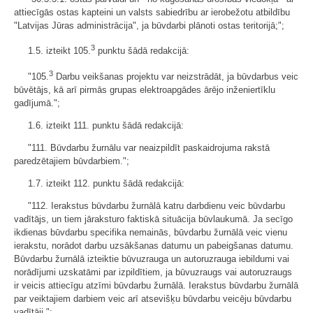
attiecīgās ostas kapteini un valsts sabiedrību ar ierobežotu atbildību
"Latvijas Jūras administrācija", ja būvdarbi plānoti ostas teritorijā;";
3
1.5. izteikt 105.
punktu šādā redakcijā:
3
"105.
Darbu veikšanas projektu var neizstrādāt, ja būvdarbus veic
būvētājs, kā arī pirmās grupas elektroapgādes ārējo inženiertīklu
gadījumā.";
1.6. izteikt 111. punktu šādā redakcijā:
"111. Būvdarbu žurnālu var neaizpildīt paskaidrojuma rakstā
paredzētajiem būvdarbiem.";
1.7. izteikt 112. punktu šādā redakcijā:
"112. Ierakstus būvdarbu žurnālā katru darbdienu veic būvdarbu
vadītājs, un tiem jāraksturo faktiskā situācija būvlaukumā. Ja secīgo
ikdienas būvdarbu specifika nemainās, būvdarbu žurnālā veic vienu
ierakstu, norādot darbu uzsākšanas datumu un pabeigšanas datumu.
Būvdarbu žurnālā izteiktie būvuzrauga un autoruzrauga iebildumi vai
norādījumi uzskatāmi par izpildītiem, ja būvuzraugs vai autoruzraugs
ir veicis attiecīgu atzīmi būvdarbu žurnālā. Ierakstus būvdarbu žurnālā
par veiktajiem darbiem veic arī atsevišķu būvdarbu veicēju būvdarbu
vadītāji.";