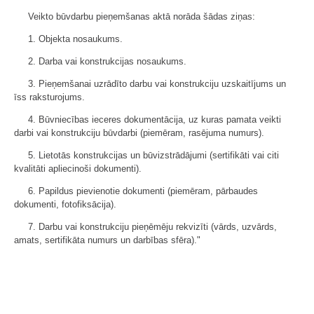
Veikto būvdarbu pieņemšanas aktā norāda šādas ziņas:
1. Objekta nosaukums.
2. Darba vai konstrukcijas nosaukums.
3. Pieņemšanai uzrādīto darbu vai konstrukciju uzskaitījums un
īss raksturojums.
4. Būvniecības ieceres dokumentācija, uz kuras pamata veikti
darbi vai konstrukciju būvdarbi (piemēram, rasējuma numurs).
5. Lietotās konstrukcijas un būvizstrādājumi (sertifikāti vai citi
kvalitāti apliecinoši dokumenti).
6. Papildus pievienotie dokumenti (piemēram, pārbaudes
dokumenti, fotofiksācija).
7. Darbu vai konstrukciju pieņēmēju rekvizīti (vārds, uzvārds,
amats, sertifikāta numurs un darbības sfēra)."