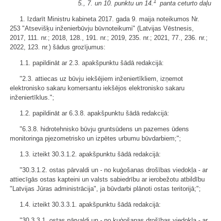
1
5., 7. un 10. punktu un 14.
panta ceturto daļu
1. Izdarīt Ministru kabineta 2017. gada 9. maija noteikumos Nr.
253 "Atsevišķu inženierbūvju būvnoteikumi" (Latvijas Vēstnesis,
2017, 111. nr.; 2018, 128., 191. nr.; 2019, 235. nr.; 2021, 77., 236. nr.;
2022, 123. nr.) šādus grozījumus:
1.1. papildināt ar 2.3. apakšpunktu šādā redakcijā:
"2.3. attiecas uz būvju iekšējiem inženiertīkliem, izņemot
elektronisko sakaru komersantu iekšējos elektronisko sakaru
inženiertīklus.";
1.2. papildināt ar 6.3.8. apakšpunktu šādā redakcijā:
"6.3.8. hidrotehnisko būvju gruntsūdens un pazemes ūdens
monitoringa pjezometrisko un izpētes urbumu būvdarbiem;";
1.3. izteikt 30.3.1.2. apakšpunktu šādā redakcijā:
"30.3.1.2. ostas pārvaldi un - no kuģošanas drošības viedokļa - ar
attiecīgās ostas kapteini un valsts sabiedrību ar ierobežotu atbildību
"Latvijas Jūras administrācija", ja būvdarbi plānoti ostas teritorijā;";
1.4. izteikt 30.3.3.1. apakšpunktu šādā redakcijā:
"30.3.3.1. ostas pārvaldi un - no kuģošanas drošības viedokļa - ar