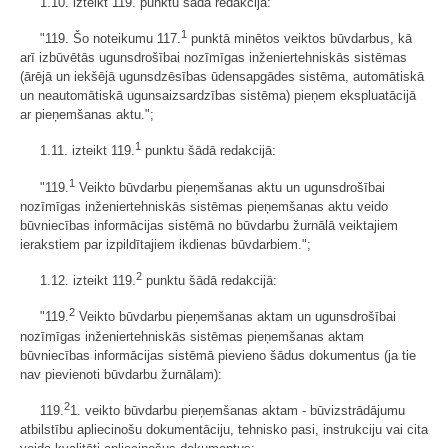
1.10. izteikt 119. punktu šādā redakcijā:
1
"119. Šo noteikumu 117.
punktā minētos veiktos būvdarbus, kā
arī izbūvētās ugunsdrošībai nozīmīgas inženiertehniskās sistēmas
(ārējā un iekšējā ugunsdzēsības ūdensapgādes sistēma, automātiskā
un neautomātiskā ugunsaizsardzības sistēma) pieņem ekspluatācijā
ar pieņemšanas aktu.";
1
1.11. izteikt 119.
punktu šādā redakcijā:
1
"119.
Veikto būvdarbu pieņemšanas aktu un ugunsdrošībai
nozīmīgas inženiertehniskās sistēmas pieņemšanas aktu veido
būvniecības informācijas sistēmā no būvdarbu žurnālā veiktajiem
ierakstiem par izpildītajiem ikdienas būvdarbiem.";
2
1.12. izteikt 119.
punktu šādā redakcijā:
2
"119.
Veikto būvdarbu pieņemšanas aktam un ugunsdrošībai
nozīmīgas inženiertehniskās sistēmas pieņemšanas aktam
būvniecības informācijas sistēmā pievieno šādus dokumentus (ja tie
nav pievienoti būvdarbu žurnālam):
2
119.
1. veikto būvdarbu pieņemšanas aktam - būvizstrādājumu
atbilstību apliecinošu dokumentāciju, tehnisko pasi, instrukciju vai cita