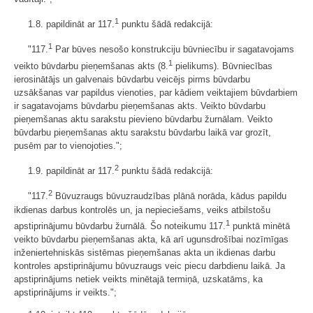
1
1.8. papildināt ar 117.
punktu šādā redakcijā:
1
"117.
Par būves nesošo konstrukciju būvniecību ir sagatavojams
1
veikto būvdarbu pieņemšanas akts (8.
pielikums). Būvniecības
ierosinātājs un galvenais būvdarbu veicējs pirms būvdarbu
uzsākšanas var papildus vienoties, par kādiem veiktajiem būvdarbiem
ir sagatavojams būvdarbu pieņemšanas akts. Veikto būvdarbu
pieņemšanas aktu sarakstu pievieno būvdarbu žurnālam. Veikto
būvdarbu pieņemšanas aktu sarakstu būvdarbu laikā var grozīt,
pusēm par to vienojoties.";
2
1.9. papildināt ar 117.
punktu šādā redakcijā:
2
"117.
Būvuzraugs būvuzraudzības plānā norāda, kādus papildu
ikdienas darbus kontrolēs un, ja nepieciešams, veiks atbilstošu
1
apstiprinājumu būvdarbu žurnālā. Šo noteikumu 117.
punktā minētā
veikto būvdarbu pieņemšanas akta, kā arī ugunsdrošībai nozīmīgas
inženiertehniskās sistēmas pieņemšanas akta un ikdienas darbu
kontroles apstiprinājumu būvuzraugs veic piecu darbdienu laikā. Ja
apstiprinājums netiek veikts minētajā termiņā, uzskatāms, ka
apstiprinājums ir veikts.";