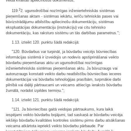
veida kvalitāti apliecinošus dokumentus;
2
119.
2. ugunsdrošībai nozīmīgas inženiertehniskās sistēmas
pieņemšanas aktam - sistēmas iekārtu, ierīču tehniskās pases vai
būvizstrādājumu atbilstību apliecinošu dokumentāciju, sistēmas
ekspluatācijas dokumentāciju (instrukciju) vai citu tehnisko
dokumentāciju, kas raksturo sistēmu un tās darbības parametrus.";
1.13. izteikt 120. punktu šādā redakcijā:
"120. Būvdarbus var turpināt, ja būvdarbu veicējs būvniecības
informācijas sistēmā ir izveidojis un nodevis apstiprināšanai veikto
būvdarbu pieņemšanas aktu un ugunsdrošībai nozīmīgas
inženiertehniskās sistēmas pieņemšanas aktu. Ja būvuzraugs vai
autoruzraugs konstatē veikto darbu neatbilstību būvniecības ieceres
dokumentācijai vai būvdarbu tehnoloģijas prasībām, turpmākie darbi
pilnībā vai daļēji pārtraucami un veicams attiecīgs ieraksts būvdarbu
žurnālā, norādot izpildes termiņu.";
1.14. izteikt 121. punktu šādā redakcijā:
"121. Ja būvniecības gaitā veidojas pārtraukums, kura laikā
iespējami veikto būvdarbu bojājumi, tad saskaņā ar būvdarbu veicēja
iekšējo būvdarbu kvalitātes kontroles sistēmu pirms darbu atsākšanas
veicama atkārtota iepriekš veikto būvdarbu pārbaude. Par