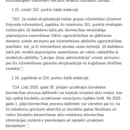
konstatētajiem trūkumiem veicams ieraksts būvdarbu žurnālā.";
1.15. izteikt 162. punktu šādā redakcijā:
"162. Ja nodod ekspluatācijā trešās grupas inženierbūvi (izņemot
līnijveida inženierbūvi), papildus šo noteikumu 161. punktā minētajām
institūcijām 10 darbdienu laikā pēc būvniecības ierosinātāja
pieprasījuma saņemšanas Valsts ugunsdzēsības un glābšanas
dienests sniedz atzinumu par inženierbūves atbilstību ugunsdrošības
prasībām, bet, ja šī inženierbūve atrodas ostas teritorijā, 10 darbdienu
laikā pēc minētā pieprasījuma saņemšanas arī valsts sabiedrība ar
ierobežotu atbildību "Latvijas Jūras administrācija" sniedz atzinumu
par šīs inženierbūves gatavību ekspluatācijai no kuģošanas drošības
viedokļa.";
1.16. papildināt ar 214. punktu šādā redakcijā:
"214. Līdz 2025. gada 30. jūnijam uzsāktajos būvdarbos
būvniecības procesa dalībnieki var turpināt izmantot aktu veidus, kas
bija spēkā būvdarbu uzsākšanas nosacījumu izpildes brīdī. No 2025.
gada 1. jūlija būvniecības procesa dalībnieki var vienoties par to, ka
šo noteikumu grozījumi attiecībā uz būvdarbu gaitas fiksēšanu un
veikto būvdarbu pieņemšanas aktu veidošanu būvniecības
informācijas sistēmā ir piemērojami arī iepriekš uzsāktiem
būvdarbiem.";