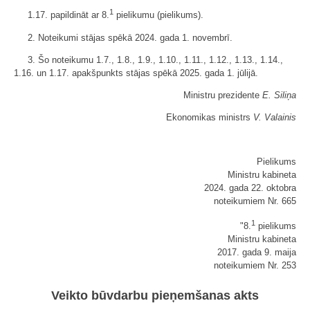
1
1.17. papildināt ar 8.
pielikumu (pielikums).
2. Noteikumi stājas spēkā 2024. gada 1. novembrī.
3. Šo noteikumu 1.7., 1.8., 1.9., 1.10., 1.11., 1.12., 1.13., 1.14.,
1.16. un 1.17. apakšpunkts stājas spēkā 2025. gada 1. jūlijā.
Ministru prezidente
E. Siliņa
Ekonomikas ministrs
V. Valainis
Pielikums
Ministru kabineta
2024. gada 22. oktobra
noteikumiem Nr. 665
1
"8.
pielikums
Ministru kabineta
2017. gada 9. maija
noteikumiem Nr. 253
Veikto būvdarbu pieņemšanas akts