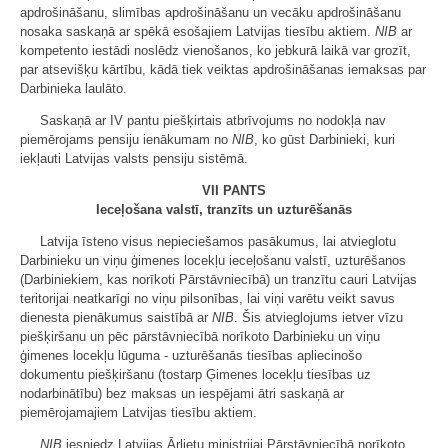
apdrošināšanu, slimības apdrošināšanu un vecāku apdrošināšanu
nosaka saskaņā ar spēkā esošajiem Latvijas tiesību aktiem.
NIB
ar
kompetento iestādi noslēdz vienošanos, ko jebkurā laikā var grozīt,
par atsevišķu kārtību, kādā tiek veiktas apdrošināšanas iemaksas par
Darbinieka laulāto.
Saskaņā ar IV pantu piešķirtais atbrīvojums no nodokļa nav
piemērojams pensiju ienākumam no
NIB
, ko gūst Darbinieki, kuri
iekļauti Latvijas valsts pensiju sistēmā.
VII PANTS
Ieceļošana valstī, tranzīts un uzturēšanās
Latvija īsteno visus nepieciešamos pasākumus, lai atvieglotu
Darbinieku un viņu ģimenes locekļu ieceļošanu valstī, uzturēšanos
(Darbiniekiem, kas norīkoti Pārstāvniecībā) un tranzītu cauri Latvijas
teritorijai neatkarīgi no viņu pilsonības, lai viņi varētu veikt savus
dienesta pienākumus saistībā ar
NIB
. Šis atvieglojums ietver vīzu
piešķiršanu un pēc pārstāvniecībā norīkoto Darbinieku un viņu
ģimenes locekļu lūguma - uzturēšanās tiesības apliecinošo
dokumentu piešķiršanu (tostarp Ģimenes locekļu tiesības uz
nodarbinātību) bez maksas un iespējami ātri saskaņā ar
piemērojamajiem Latvijas tiesību aktiem.
NIB
iesniedz Latvijas Ārlietu ministrijai Pārstāvniecībā norīkoto