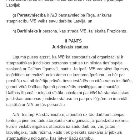
Latvijai;
g)
Pārstāvniecība
ir
NIB
pārstāvniecība Rīgā, ar kuras
starpniecību
NIB
veiks savu darbību Latvijā, un
h)
Darbinieks
ir persona, kas strādā
NIB
, tai skaitā Prezidents.
II PANTS
Juridiskais statuss
Līguma puses atzīst, ka
NIB
kā starptautiskai organizācijai ir
starptautiskas juridiskas personas statuss un pilnīga tiesībspēja
saskaņā ar Dalības līguma 1. pantu. Jo īpaši
NIB
var slēgt līgumus,
iegādāties un realizēt nekustamo un kustamo īpašumu un būt par
prasītāju vai atbildētāju prāvās tiesu iestādēs un citās varas iestādēs,
ņemot vērā Dalības līgumā paredzētās privilēģijas un imunitāti.
Dalības līgumā ir iekļauti sīkāki noteikumi par
NIB
kā starptautiskas
juridiskas personas juridisko statusu un par privilēģijām un imunitāti
saistībā ar
NIB
un tās personālu.
NIB
, tostarp Pārstāvniecībai, attiecībā uz tās darbību Latvijas
teritorijā piemēro tādu starptautiskai organizācijai paredzētu režīmu,
kurš ir vislabvēlīgākais attiecībā uz šādu darbību, vai, ja tas ir
labvēlīgāks, tādu režīmu, kāds tiek piešķirts saskaņā ar jebkuru
starptautisku nolīgumu, kas ietver šādu darbību.