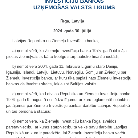
INVESTĪCIJU BANKAS
UZŅEMOŠĀS VALSTS LĪGUMS
Rīga, Latvija
2024. gada 30. jūlijā
Latvijas Republika un Ziemeļu Investīciju banka,
a) ņemot vērā, ka Ziemeļu Investīciju banku 1975. gadā dibināja
piecas Ziemeļvalstis kā to kopīgo starptautisko finanšu iestādi;
b) ņemot vērā 2004. gada 11. februāra Līgumu starp Dāniju,
Igauniju, Islandi, Latviju, Lietuvu, Norvēģiju, Somiju un Zviedriju par
Ziemeļu Investīciju banku, ar kuru tika paplašināts Ziemeļu Investīciju
bankas dalībvalstu skaits, iekļaujot Baltijas valstis;
c) ņemot vērā, ka Latvijas Republika un Ziemeļu Investīciju banka
1994. gada 9. augustā noslēdza līgumu, ar kuru reglamentē noteiktus
jautājumus par Ziemeļu Investīciju bankas darbību Latvijas Republikā
un tās personāla statusu;
d) ņemot vērā, ka Ziemeļu Investīciju banka Rīgā izveidos
pārstāvniecību, ar kuras starpniecību tā veiks savu darbību Latvijas
Republikā un kura ir paredzēta, lai Ziemeļu Investīciju banka varētu