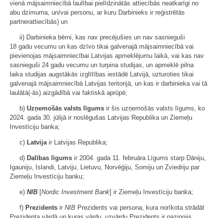
vienā mājsaimniecībā laulībai pielīdzinātās attiecībās neatkarīgi no
abu dzimuma, un/vai personu, ar kuru Darbinieks ir reģistrētās
partnerattiecībās) un
ii) Darbinieka bērni, kas nav precējušies un nav sasnieguši
18 gadu vecumu un kas dzīvo tikai galvenajā mājsaimniecībā vai
pievienojas mājsaimniecībai Latvijas apmeklējumu laikā, vai kas nav
sasnieguši 24 gadu vecumu un turpina studijas, un apmeklē pilna
laika studijas augstākās izglītības iestādē Latvijā, uzturoties tikai
galvenajā mājsaimniecībā Latvijas teritorijā, un kas ir darbinieka vai tā
laulātā(-ās) aizgādībā vai faktiskā aprūpē;
b)
Uzņemošās valsts līgums
ir šis uzņemošās valsts līgums, ko
2024. gada 30. jūlijā ir noslēgušas Latvijas Republika un Ziemeļu
Investīciju banka;
c)
Latvija
ir Latvijas Republika;
d)
Dalības līgums
ir 2004. gada 11. februāra Līgums starp Dāniju,
Igauniju, Islandi, Latviju, Lietuvu, Norvēģiju, Somiju un Zviedriju par
Ziemeļu Investīciju banku;
e)
NIB
[
Nordic Investment Bank
] ir Ziemeļu Investīciju banka;
f)
Prezidents
ir
NIB
Prezidents vai persona, kura norīkota strādāt
Prezidenta vārdā un kuras vārdu, uzvārdu Prezidents ir paziņojis