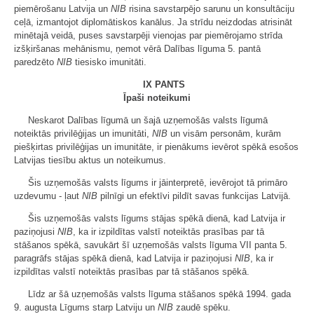
piemērošanu Latvija un
NIB
risina savstarpējo sarunu un konsultāciju
ceļā, izmantojot diplomātiskos kanālus. Ja strīdu neizdodas atrisināt
minētajā veidā, puses savstarpēji vienojas par piemērojamo strīda
izšķiršanas mehānismu, ņemot vērā Dalības līguma 5. pantā
paredzēto
NIB
tiesisko imunitāti.
IX PANTS
Īpaši noteikumi
Neskarot Dalības līgumā un šajā uzņemošās valsts līgumā
noteiktās privilēģijas un imunitāti,
NIB
un visām personām, kurām
piešķirtas privilēģijas un imunitāte, ir pienākums ievērot spēkā esošos
Latvijas tiesību aktus un noteikumus.
Šis uzņemošās valsts līgums ir jāinterpretē, ievērojot tā primāro
uzdevumu - ļaut
NIB
pilnīgi un efektīvi pildīt savas funkcijas Latvijā.
Šis uzņemošās valsts līgums stājas spēkā dienā, kad Latvija ir
paziņojusi
NIB
, ka ir izpildītas valstī noteiktās prasības par tā
stāšanos spēkā, savukārt šī uzņemošās valsts līguma VII panta 5.
paragrāfs stājas spēkā dienā, kad Latvija ir paziņojusi
NIB
, ka ir
izpildītas valstī noteiktās prasības par tā stāšanos spēkā.
Līdz ar šā uzņemošās valsts līguma stāšanos spēkā 1994. gada
9. augusta Līgums starp Latviju un
NIB
zaudē spēku.