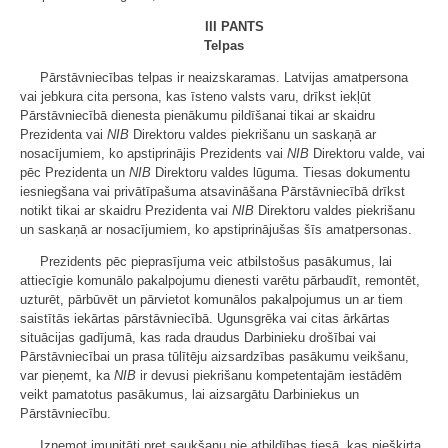
III PANTS
Telpas
Pārstāvniecības telpas ir neaizskaramas. Latvijas amatpersona
vai jebkura cita persona, kas īsteno valsts varu, drīkst iekļūt
Pārstāvniecībā dienesta pienākumu pildīšanai tikai ar skaidru
Prezidenta vai
NIB
Direktoru valdes piekrišanu un saskaņā ar
nosacījumiem, ko apstiprinājis Prezidents vai
NIB
Direktoru valde, vai
pēc Prezidenta un
NIB
Direktoru valdes lūguma. Tiesas dokumentu
iesniegšana vai privātīpašuma atsavināšana Pārstāvniecībā drīkst
notikt tikai ar skaidru Prezidenta vai
NIB
Direktoru valdes piekrišanu
un saskaņā ar nosacījumiem, ko apstiprinājušas šīs amatpersonas.
Prezidents pēc pieprasījuma veic atbilstošus pasākumus, lai
attiecīgie komunālo pakalpojumu dienesti varētu pārbaudīt, remontēt,
uzturēt, pārbūvēt un pārvietot komunālos pakalpojumus un ar tiem
saistītās iekārtas pārstāvniecībā. Ugunsgrēka vai citas ārkārtas
situācijas gadījumā, kas rada draudus Darbinieku drošībai vai
Pārstāvniecībai un prasa tūlītēju aizsardzības pasākumu veikšanu,
var pieņemt, ka
NIB
ir devusi piekrišanu kompetentajām iestādēm
veikt pamatotus pasākumus, lai aizsargātu Darbiniekus un
Pārstāvniecību.
Izņemot imunitāti pret saukšanu pie atbildības tiesā, kas piešķirta