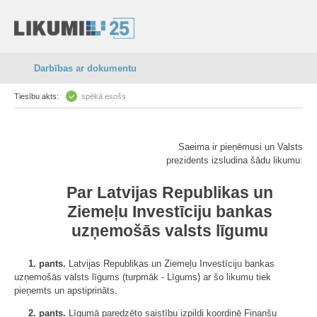
Darbības ar dokumentu
Tiesību akts:
spēkā esošs
Saeima ir pieņēmusi un Valsts
prezidents izsludina šādu likumu:
Par Latvijas Republikas un
Ziemeļu Investīciju bankas
uzņemošās valsts līgumu
1. pants.
Latvijas Republikas un Ziemeļu Investīciju bankas
uzņemošās valsts līgums (turpmāk - Līgums) ar šo likumu tiek
pieņemts un apstiprināts.
2. pants.
Līgumā paredzēto saistību izpildi koordinē Finanšu