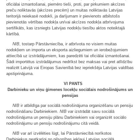
oficiālai izmantošanai, piemēro tieši, proti, par pirkumiem akcīzes
preču noliktavās (akcīzes precēm) un muitas noliktavās Latvijas
teritorijā neiekasē nodokli, ja darījumam ir pievienots atbilstošs
pievienotās vērtības nodokļa un/vai akcīzes nodokļa atbrīvojuma
sertifikāts, kas izsniegts Latvijas nodokļu tiesību aktos noteiktajā
kārtībā.
NIB
, tostarp Pārstāvniecība, ir atbrīvota no visiem muitas
nodokļiem un importa un eksporta aizliegumiem un ierobežojumiem
attiecībā uz izstrādājumiem, kas paredzēti tai oficiālai izmantošanai.
Šādi importētus izstrādājumus nedrīkst bez maksas vai pret atlīdzību
realizēt Latvijā vai Eiropas Savienībā bez iepriekšēja Latvijas valdības
apstiprinājuma.
VI PANTS
Darbinieku un viņu ģimenes locekļu sociālais nodrošinājums un
pensijas
NIB
ir atbildīga par sociālā nodrošinājuma organizēšanu un pensiju
nodrošināšanu Darbiniekiem.
NIB
var izstrādāt savu sociālā
nodrošinājuma un pensiju plānu Darbiniekiem vai organizēt sociālo
nodrošinājumu un pensiju nodrošinājumu citā veidā.
NIB
var arī izvēlēties lūgt, lai Pārstāvniecībā norīkotos
Darbiniekus neatkarīgi no pilsonības iekļauj Latvijas sociālā