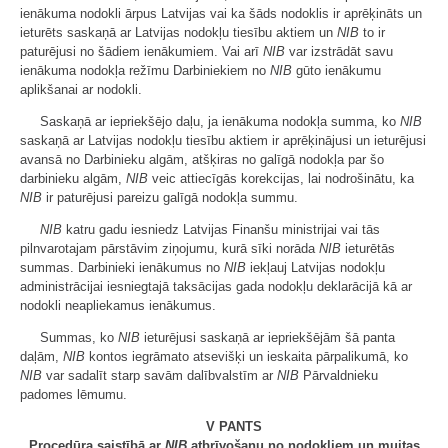
ienākuma nodokli ārpus Latvijas vai ka šāds nodoklis ir aprēķināts un
ieturēts saskaņā ar Latvijas nodokļu tiesību aktiem un
NIB
to ir
paturējusi no šādiem ienākumiem. Vai arī
NIB
var izstrādāt savu
ienākuma nodokļa režīmu Darbiniekiem no
NIB
gūto ienākumu
aplikšanai ar nodokli.
Saskaņā ar iepriekšējo daļu, ja ienākuma nodokļa summa, ko
NIB
saskaņā ar Latvijas nodokļu tiesību aktiem ir aprēķinājusi un ieturējusi
avansā no Darbinieku algām, atšķiras no galīgā nodokļa par šo
darbinieku algām,
NIB
veic attiecīgās korekcijas, lai nodrošinātu, ka
NIB
ir paturējusi pareizu galīgā nodokļa summu.
NIB
katru gadu iesniedz Latvijas Finanšu ministrijai vai tās
pilnvarotajam pārstāvim ziņojumu, kurā sīki norāda
NIB
ieturētās
summas. Darbinieki ienākumus no
NIB
iekļauj Latvijas nodokļu
administrācijai iesniegtajā taksācijas gada nodokļu deklarācijā kā ar
nodokli neapliekamus ienākumus.
Summas, ko
NIB
ieturējusi saskaņā ar iepriekšējām šā panta
daļām,
NIB
kontos iegrāmato atsevišķi un ieskaita pārpalikumā, ko
NIB
var sadalīt starp savām dalībvalstīm ar
NIB
Pārvaldnieku
padomes lēmumu.
V PANTS
Procedūra saistībā ar
NIB
atbrīvošanu no nodokļiem un muitas