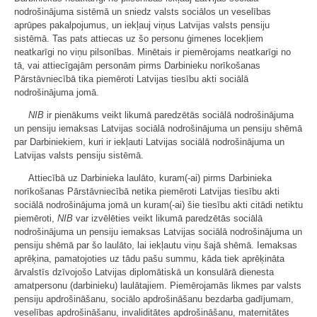
nodrošinājuma sistēmā un sniedz valsts sociālos un veselības
aprūpes pakalpojumus, un iekļauj viņus Latvijas valsts pensiju
sistēmā. Tas pats attiecas uz šo personu ģimenes locekļiem
neatkarīgi no viņu pilsonības. Minētais ir piemērojams neatkarīgi no
tā, vai attiecīgajām personām pirms Darbinieku norīkošanas
Pārstāvniecībā tika piemēroti Latvijas tiesību akti sociālā
nodrošinājuma jomā.
NIB
ir pienākums veikt likumā paredzētās sociālā nodrošinājuma
un pensiju iemaksas Latvijas sociālā nodrošinājuma un pensiju shēmā
par Darbiniekiem, kuri ir iekļauti Latvijas sociālā nodrošinājuma un
Latvijas valsts pensiju sistēmā.
Attiecībā uz Darbinieka laulāto, kuram(-ai) pirms Darbinieka
norīkošanas Pārstāvniecībā netika piemēroti Latvijas tiesību akti
sociālā nodrošinājuma jomā un kuram(-ai) šie tiesību akti citādi netiktu
piemēroti,
NIB
var izvēlēties veikt likumā paredzētās sociālā
nodrošinājuma un pensiju iemaksas Latvijas sociālā nodrošinājuma un
pensiju shēmā par šo laulāto, lai iekļautu viņu šajā shēmā. Iemaksas
aprēķina, pamatojoties uz tādu pašu summu, kāda tiek aprēķināta
ārvalstīs dzīvojošo Latvijas diplomātiskā un konsulārā dienesta
amatpersonu (darbinieku) laulātajiem. Piemērojamās likmes par valsts
pensiju apdrošināšanu, sociālo apdrošināšanu bezdarba gadījumam,
veselības apdrošināšanu, invaliditātes apdrošināšanu, maternitātes