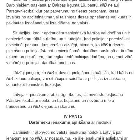
Darbiniekiem saskaņā ar Dalības līguma 10. pantu,
NIB
neļauj
Pārstāvniecībai kļūt par patvērumu no tiesas personām, kuras
izvairās no apcietinājuma vai taisnīgas tiesas spriešanas vai kuras ir
pakļautas izdošanai vai izraidīšanai no valsts.
Situācijās, kad ir apdraudēta sabiedriskā kārtība vai drošība un ir
nepieciešama tūlītēja rīcība, un situācijās, kad policija ir paredzējusi
apcietināt personu, kas cenšas aizbēgt, pieņem, ka
NIB
ir devusi
piekrišanu policijai īstenot nepieciešamās darbības saskaņā ar tiesību
aktiem un dekrētiem, kuri reglamentē policijas darbību, un ņemot vērā
vispārējos policijas darbības principus.
Līdzīgi pieņem, ka
NIB
ir devusi piekrišanu situācijās, kad kāds no
NIB
izsauc policiju, vai situācija ir saistīta ar policijas izsaukšanu,
izmantojot tehniskos līdzekļus.
Latvijai ir pienākums atbilstīgi rīkoties, lai novērstu iekļūšanu
Pārstāvniecībā ar spēku un tās bojāšanu un novērstu miera
traucēšanu un
NIB
cieņas aizskārumu.
IV PANTS
Darbinieku ienākumu aplikšana ar nodokli
Darbinieki ir atbrīvoti no valsts ienākuma nodokļa Latvijā par
ienākumiem no
NIB
, ar nosacījumu, ka šie ienākumi ir apliekami ar