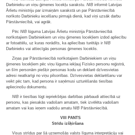
Darbinieku un viņu ģimenes locekļu sarakstu.
NIB
informē Latvijas
Ārlietu ministriju par izmaiņām sarakstā un par Pārstāvniecībā
norīkoto Darbinieku iecelšanu pirmajā dienā, kad viņi uzsāk darbu
Pārstāvniecībā, vai agrāk.
Pēc
NIB
lūguma Latvijas Ārlietu ministrija Pārstāvniecībā
norīkotajiem Darbiniekiem un viņu ģimenes locekļiem izdod apliecību
ar fotoattēlu, uz kuras norādīts, ka apliecības turētājs ir
NIB
Darbinieks vai attiecīgās personas ģimenes loceklis.
Ziņas par Pārstāvniecībā norīkotajiem Darbiniekiem un viņu
ģimenes locekļiem pēc viņu lūguma iekļauj Fizisko personu reģistrā,
un šīm personām piešķir personas kodu un deklarē dzīvesvietas
adresi neatkarīgi no viņu pilsonības. Dzīvesvietas deklarēšanu var
veikt pēc tam, kad persona ir saņēmusi uzturēšanās tiesības
apliecinošu dokumentu.
NIB
ir tiesības lūgt iepriekšējas darbības pārbaudi attiecībā uz
personu, kas piesakās vadošam amatam, tiek izvēlēta vadošam
amatam vai kas ieņem vadošu amatu
NIB
Pārstāvniecībā.
VIII PANTS
Strīdu izšķiršana
Visus strīdus par šā uzņemošās valsts līguma interpretāciju vai