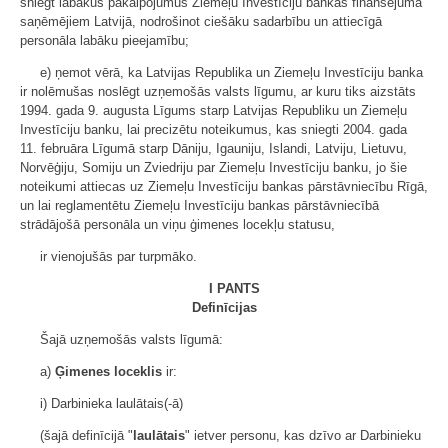
sniegt labākus pakalpojumus Ziemeļu Investīciju bankas finansējuma
saņēmējiem Latvijā, nodrošinot ciešāku sadarbību un attiecīgā
personāla labāku pieejamību;
e) ņemot vērā, ka Latvijas Republika un Ziemeļu Investīciju banka
ir nolēmušas noslēgt uzņemošās valsts līgumu, ar kuru tiks aizstāts
1994. gada 9. augusta Līgums starp Latvijas Republiku un Ziemeļu
Investīciju banku, lai precizētu noteikumus, kas sniegti 2004. gada
11. februāra Līgumā starp Dāniju, Igauniju, Islandi, Latviju, Lietuvu,
Norvēģiju, Somiju un Zviedriju par Ziemeļu Investīciju banku, jo šie
noteikumi attiecas uz Ziemeļu Investīciju bankas pārstāvniecību Rīgā,
un lai reglamentētu Ziemeļu Investīciju bankas pārstāvniecībā
strādājošā personāla un viņu ģimenes locekļu statusu,
ir vienojušās par turpmāko.
I PANTS
Definīcijas
Šajā uzņemošās valsts līgumā:
a)
Ģimenes loceklis
ir:
i) Darbinieka laulātais(-ā)
(šajā definīcijā "
laulātais
" ietver personu, kas dzīvo ar Darbinieku