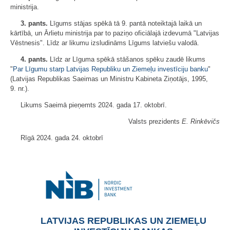
ministrija.
3. pants.
Līgums stājas spēkā tā 9. pantā noteiktajā laikā un
kārtībā, un Ārlietu ministrija par to paziņo oficiālajā izdevumā "Latvijas
Vēstnesis". Līdz ar likumu izsludināms Līgums latviešu valodā.
4. pants.
Līdz ar Līguma spēkā stāšanos spēku zaudē likums
"
Par Līgumu starp Latvijas Republiku un Ziemeļu investīciju banku
"
(Latvijas Republikas Saeimas un Ministru Kabineta Ziņotājs, 1995,
9. nr.).
Likums Saeimā pieņemts 2024. gada 17. oktobrī.
Valsts prezidents
E. Rinkēvičs
Rīgā 2024. gada 24. oktobrī
LATVIJAS REPUBLIKAS UN ZIEMEĻU