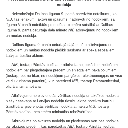
nodokļa
Neierobežojot Dalības līguma 9. pantā paredzēto noteikumu, ka
NIB
, tās ienākumi, aktīvi un īpašums ir atbrīvoti no nodokļiem, šā
līguma V pantā noteiktās procedūras piemēro saistībā ar Dalības
līguma 9. panta ceturtajā daļā minēto
NIB
atbrīvojumu no nodokļiem
un muitas nodokļa.
Dalības līguma 9. panta ceturtajā daļā minēto atbrīvojumu no
nodokļiem un muitas nodokļa piešķir saskaņā ar spēkā esošajiem
Latvijas tiesību aktiem.
NIB
, tostarp Pārstāvniecība, ir atbrīvota no jebkādiem netiešiem
nodokļiem par piegādātajām precēm un sniegtajiem pakalpojumiem
(tostarp, bet ne tikai, no nodokļiem par gāzes, elektroenerģijas un visu
veidu kurināmā patēriņu), kuri paredzēti
NIB
, tostarp Pārstāvniecībai,
oficiālai izmantošanai.
Atbrīvojumu no pievienotās vērtības nodokļa un akcīzes nodokļa
piešķir saskaņā ar Latvijas nodokļu tiesību aktos noteikto kārtību.
Saistībā ar pievienotās vērtības nodokļa atmaksu
NIB
, tostarp
Pārstāvniecībai, nepiemēro minimālās robežvērtības.
Atbrīvojums no akcīzes nodokļa un pievienotās vērtības nodokļa
par akcīzes precēm, kas paredzētas
NIB
, tostarp Pārstāvniecībai,