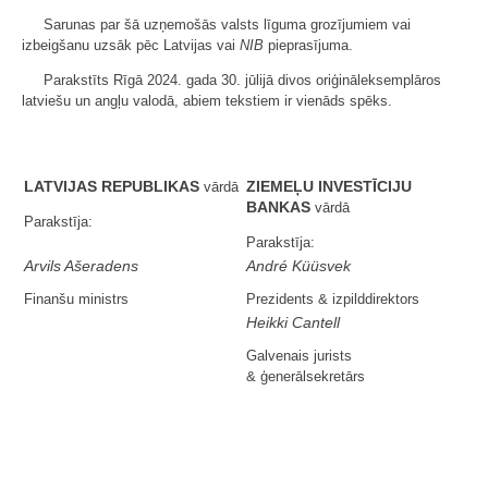
Sarunas par šā uzņemošās valsts līguma grozījumiem vai
izbeigšanu uzsāk pēc Latvijas vai
NIB
pieprasījuma.
Parakstīts Rīgā 2024. gada 30. jūlijā divos oriģināleksemplāros
latviešu un angļu valodā, abiem tekstiem ir vienāds spēks.
LATVIJAS REPUBLIKAS
ZIEMEĻU INVESTĪCIJU
vārdā
BANKAS
vārdā
Parakstīja:
Parakstīja:
Arvils Ašeradens
André Küüsvek
Finanšu ministrs
Prezidents & izpilddirektors
Heikki Cantell
Galvenais jurists
& ģenerālsekretārs