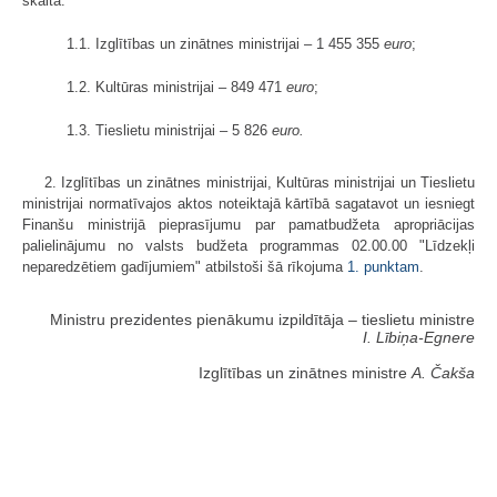
skaitā:
1.1. Izglītības un zinātnes ministrijai – 1 455 355
euro
;
1.2. Kultūras ministrijai – 849 471
euro
;
1.3. Tieslietu ministrijai – 5 826
euro.
2. Izglītības un zinātnes ministrijai, Kultūras ministrijai un Tieslietu
ministrijai normatīvajos aktos noteiktajā kārtībā sagatavot un iesniegt
Finanšu ministrijā pieprasījumu par pamatbudžeta apropriācijas
palielinājumu no valsts budžeta programmas 02.00.00 "Līdzekļi
neparedzētiem gadījumiem" atbilstoši šā rīkojuma
1. punktam
.
Ministru prezidentes pienākumu izpildītāja ‒ tieslietu ministre
I. Lībiņa-Egnere
Izglītības un zinātnes ministre
A. Čakša