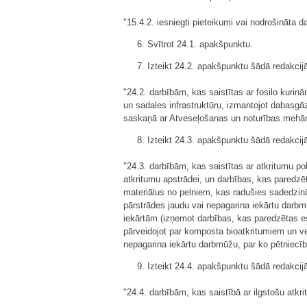
"15.4.2. iesniegti pieteikumi vai nodrošināta 
6. Svītrot 24.1. apakšpunktu.
7. Izteikt 24.2. apakšpunktu šādā redakcij
"24.2. darbībām, kas saistītas ar fosilo kurin
un sadales infrastruktūru, izmantojot dabasgā
saskaņā ar Atveseļošanas un noturības mehānis
8. Izteikt 24.3. apakšpunktu šādā redakcij
"24.3. darbībām, kas saistītas ar atkritumu 
atkritumu apstrādei, un darbības, kas paredzēt
materiālus no pelniem, kas radušies sadedzinā
pārstrādes jaudu vai nepagarina iekārtu darbmū
iekārtām (izņemot darbības, kas paredzētas eso
pārveidojot par komposta bioatkritumiem un ve
nepagarina iekārtu darbmūžu, par ko pētniecība
9. Izteikt 24.4. apakšpunktu šādā redakcij
"24.4. darbībām, kas saistībā ar ilgstošu atkr