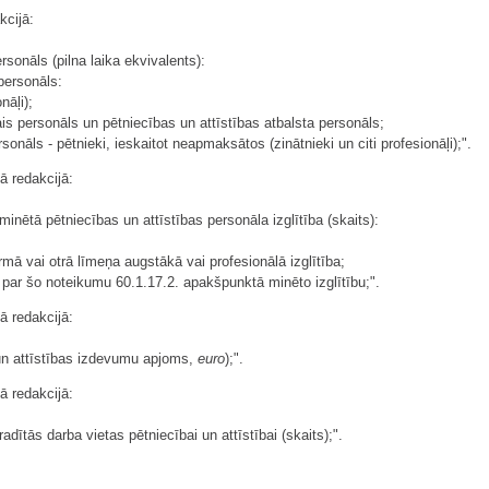
kcijā:
rsonāls (pilna laika ekvivalents):
personāls:
nāļi);
ais personāls un pētniecības un attīstības atbalsta personāls;
sonāls - pētnieki, ieskaitot neapmaksātos (zinātnieki un citi profesionāļi);".
ā redakcijā:
nētā pētniecības un attīstības personāla izglītība (skaits):
rmā vai otrā līmeņa augstākā vai profesionālā izglītība;
a par šo noteikumu 60.1.17.2. apakšpunktā minēto izglītību;".
ā redakcijā:
un attīstības izdevumu apjoms,
euro
);".
ā redakcijā:
adītās darba vietas pētniecībai un attīstībai (skaits);".