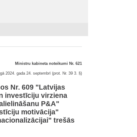
Ministru kabineta noteikumi Nr. 621
gā 2024. gada 24. septembrī (prot. Nr. 39 3. §)
os Nr. 609 "Latvijas
investīciju virziena
palielināšanu P&A"
tīciju motivācija"
nacionalizācijai" trešās