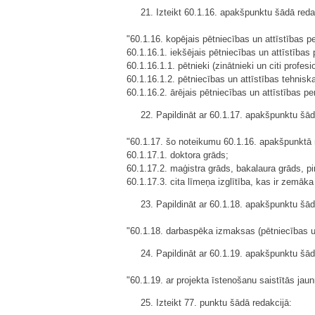
21. Izteikt 60.1.16. apakšpunktu šādā reda
"60.1.16. kopējais pētniecības un attīstības pe
60.1.16.1. iekšējais pētniecības un attīstības 
60.1.16.1.1. pētnieki (zinātnieki un citi profesio
60.1.16.1.2. pētniecības un attīstības tehnisk
60.1.16.2. ārējais pētniecības un attīstības per
22. Papildināt ar 60.1.17. apakšpunktu šād
"60.1.17. šo noteikumu 60.1.16. apakšpunktā mi
60.1.17.1. doktora grāds;
60.1.17.2. maģistra grāds, bakalaura grāds, pi
60.1.17.3. cita līmeņa izglītība, kas ir zemāk
23. Papildināt ar 60.1.18. apakšpunktu šād
"60.1.18. darbaspēka izmaksas (pētniecības 
24. Papildināt ar 60.1.19. apakšpunktu šād
"60.1.19. ar projekta īstenošanu saistītās jaunr
25. Izteikt 77. punktu šādā redakcijā: