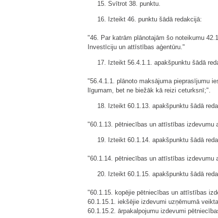
15. Svītrot 38. punktu.
16. Izteikt 46. punktu šādā redakcijā:
"46. Par katrām plānotajām šo noteikumu 42.1
Investīciju un attīstības aģentūru."
17. Izteikt 56.4.1.1. apakšpunktu šādā red
"56.4.1.1. plānoto maksājuma pieprasījumu ies
līgumam, bet ne biežāk kā reizi ceturksnī;".
18. Izteikt 60.1.13. apakšpunktu šādā reda
"60.1.13. pētniecības un attīstības izdevumu 
19. Izteikt 60.1.14. apakšpunktu šādā reda
"60.1.14. pētniecības un attīstības izdevumu a
20. Izteikt 60.1.15. apakšpunktu šādā reda
"60.1.15. kopējie pētniecības un attīstības iz
60.1.15.1. iekšējie izdevumi uzņēmumā veikta
60.1.15.2. ārpakalpojumu izdevumi pētniecības