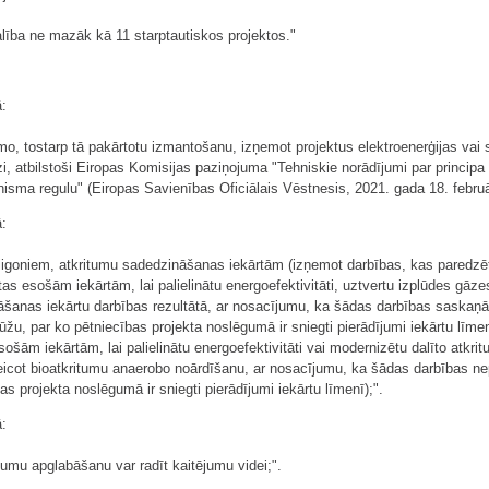
dalība ne mazāk kā 11 starptautiskos projektos."
ā:
āmo, tostarp tā pakārtotu izmantošanu, izņemot projektus elektroenerģijas vai 
zi, atbilstoši Eiropas Komisijas paziņojuma "Tehniskie norādījumi par princip
ma regulu" (Eiropas Savienības Oficiālais Vēstnesis, 2021. gada 18. februāri
ā:
poligoniem, atkritumu sadedzināšanas iekārtām (izņemot darbības, kas paredz
as esošām iekārtām, lai palielinātu energoefektivitāti, uztvertu izplūdes gāz
šanas iekārtu darbības rezultātā, ar nosacījumu, ka šādas darbības saskaņā ar
žu, par ko pētniecības projekta noslēgumā ir sniegti pierādījumi iekārtu līm
šām iekārtām, lai palielinātu energoefektivitāti vai modernizētu dalīto atkri
icot bioatkritumu anaerobo noārdīšanu, ar nosacījumu, ka šādas darbības nepa
s projekta noslēgumā ir sniegti pierādījumi iekārtu līmenī);".
ā:
itumu apglabāšanu var radīt kaitējumu videi;".