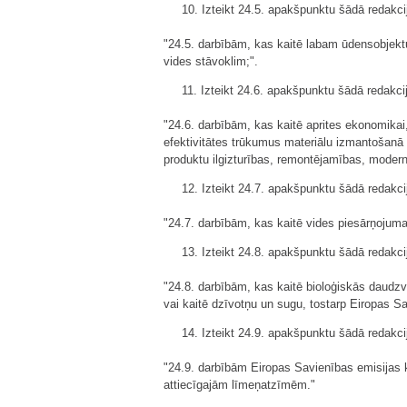
10. Izteikt 24.5. apakšpunktu šādā redakci
"24.5. darbībām, kas kaitē labam ūdensobjekt
vides stāvoklim;".
11. Izteikt 24.6. apakšpunktu šādā redakci
"24.6. darbībām, kas kaitē aprites ekonomikai
efektivitātes trūkumus materiālu izmantošanā 
produktu ilgizturības, remontējamības, moderni
12. Izteikt 24.7. apakšpunktu šādā redakci
"24.7. darbībām, kas kaitē vides piesārņojuma
13. Izteikt 24.8. apakšpunktu šādā redakci
"24.8. darbībām, kas kaitē bioloģiskās daudzv
vai kaitē dzīvotņu un sugu, tostarp Eiropas 
14. Izteikt 24.9. apakšpunktu šādā redakci
"24.9. darbībām Eiropas Savienības emisijas 
attiecīgajām līmeņatzīmēm."