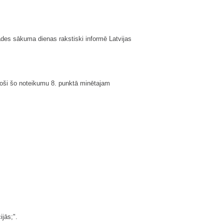
des sākuma dienas rakstiski informē Latvijas
stoši šo noteikumu 8. punktā minētajam
jās;".