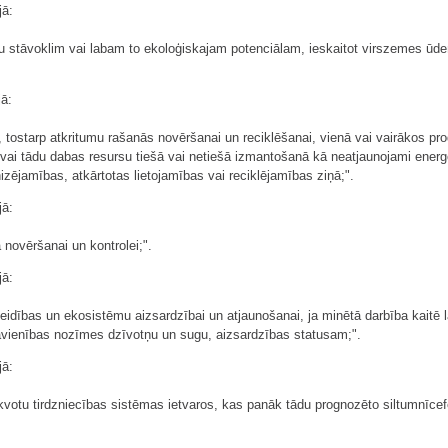
jā:
u stāvoklim vai labam to ekoloģiskajam potenciālam, ieskaitot virszemes ūd
jā:
, tostarp atkritumu rašanās novēršanai un reciklēšanai, vienā vai vairākos pr
vai tādu dabas resursu tiešā vai netiešā izmantošanā kā neatjaunojami energo
zējamības, atkārtotas lietojamības vai reciklējamības ziņā;".
jā:
 novēršanai un kontrolei;".
jā:
eidības un ekosistēmu aizsardzībai un atjaunošanai, ja minētā darbība kaitē 
Savienības nozīmes dzīvotņu un sugu, aizsardzības statusam;".
jā:
kvotu tirdzniecības sistēmas ietvaros, kas panāk tādu prognozēto siltumnīce