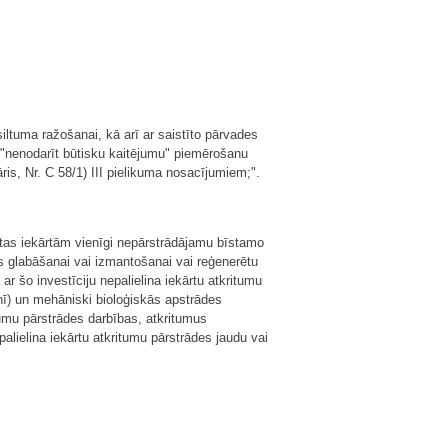
siltuma ražošanai, kā arī ar saistīto pārvades
a "nenodarīt būtisku kaitējumu" piemērošanu
s, Nr. C 58/1) III pielikuma nosacījumiem;".
ētas iekārtām vienīgi nepārstrādājamu bīstamo
es glabāšanai vai izmantošanai vai reģenerētu
 šo investīciju nepalielina iekārtu atkritumu
enī) un mehāniski bioloģiskās apstrādes
tumu pārstrādes darbības, atkritumus
lielina iekārtu atkritumu pārstrādes jaudu vai