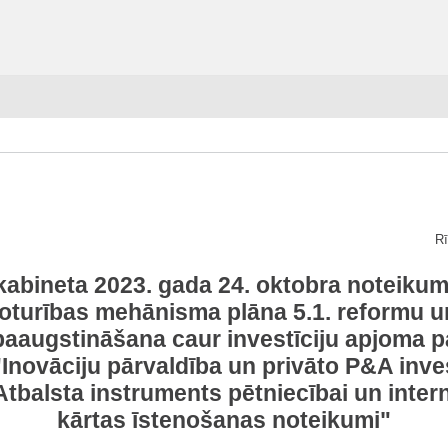
Rī
kabineta 2023. gada 24. oktobra noteikum
turības mehānisma plāna 5.1. reformu un 
paaugstināšana caur investīciju apjoma 
 "Inovāciju pārvaldība un privāto P&A inves
 "Atbalsta instruments pētniecībai un inter
kārtas īstenošanas noteikumi"