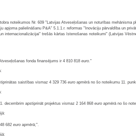
ktobra noteikumos Nr. 609 "Latvijas Atveseļošanas un noturības mehānisma plā
ju apjoma palielināšanu P&A" 5.1.1.r. reformas "Inovāciju pārvaldība un privāt
un internacionalizācijai" trešās kārtas īstenošanas noteikumi" (Latvijas Vēstne
s Atveseļošanas fonda finansējums ir 4 810 818
euro
."
ā:
pstiprinātas saistības vismaz 4 329 736
euro
apmērā no šo noteikumu 11. punk
ā:
 31. decembrim apstiprināt projektus vismaz 2 164 868
euro
apmērā no šo note
jā:
 848 682
euro
apmērā;".
jā: