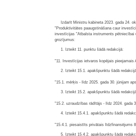
Izdarīt Ministru kabineta 2023. gada 24. o
"Produktivitātes paaugstināšana caur investīci
investīcijas "Atbalsta instruments pētniecībai 
grozījumus:
1. Izteikt 11. punktu šādā redakcijā:
"11. Investīcijas ietvaros kopējais pieejamai
2. Izteikt 15.1. apakšpunktu šādā redakcij
"15.1. mērķis - līdz 2025. gada 30. jūnijam a
3. Izteikt 15.2. apakšpunktu šādā redakcij
"15.2. uzraudzības rādītājs - līdz 2024. gada
4. Izteikt 15.4.1. apakšpunktu šādā redakci
"15.4.1. piesaistīts privātais līdzfinansējums
5. Izteikt 15.4.2. apakšpunktu šādā redakci