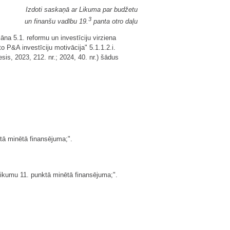
Izdoti saskaņā ar Likuma par budžetu
3
un finanšu vadību 19.
panta otro daļu
na 5.1. reformu un investīciju virziena
o P&A investīciju motivācija" 5.1.1.2.i.
sis, 2023, 212. nr.; 2024, 40. nr.) šādus
tā minētā finansējuma;".
ikumu 11. punktā minētā finansējuma;".