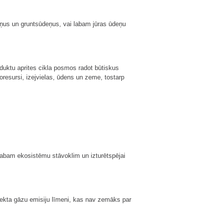
eņus un gruntsūdeņus, vai labam jūras ūdeņu
oduktu aprites cikla posmos radot būtiskus
resursi, izejvielas, ūdens un zeme, tostarp
labam ekosistēmu stāvoklim un izturētspējai
fekta gāzu emisiju līmeni, kas nav zemāks par