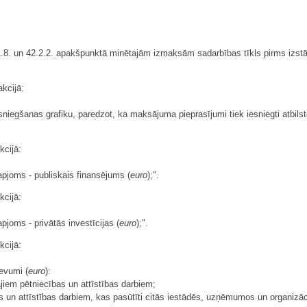
.8. un 42.2.2. apakšpunktā minētajām izmaksām sadarbības tīkls pirms izstā
akcijā:
niegšanas grafiku, paredzot, ka maksājuma pieprasījumi tiek iesniegti atbil
kcijā:
apjoms - publiskais finansējums (
euro
);".
kcijā:
pjoms - privātās investīcijas (
euro
);".
kcijā:
devumi (
euro
):
jiem pētniecības un attīstības darbiem;
 un attīstības darbiem, kas pasūtīti citās iestādēs, uzņēmumos un organizāci