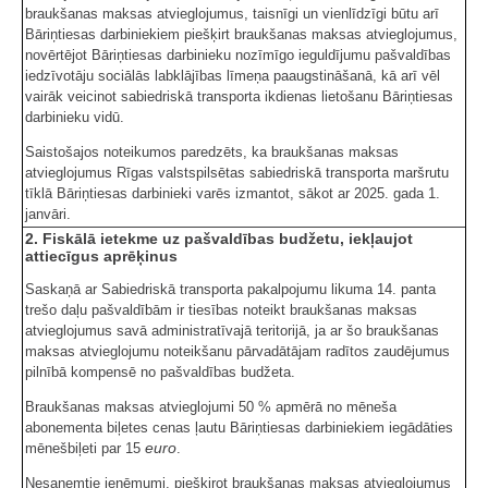
braukšanas maksas atvieglojumus, taisnīgi un vienlīdzīgi būtu arī
Bāriņtiesas darbiniekiem piešķirt braukšanas maksas atvieglojumus,
novērtējot Bāriņtiesas darbinieku nozīmīgo ieguldījumu pašvaldības
iedzīvotāju sociālās labklājības līmeņa paaugstināšanā, kā arī vēl
vairāk veicinot sabiedriskā transporta ikdienas lietošanu Bāriņtiesas
darbinieku vidū.
Saistošajos noteikumos paredzēts, ka braukšanas maksas
atvieglojumus Rīgas valstspilsētas sabiedriskā transporta maršrutu
tīklā Bāriņtiesas darbinieki varēs izmantot, sākot ar 2025. gada 1.
janvāri.
2. Fiskālā ietekme uz pašvaldības budžetu, iekļaujot
attiecīgus aprēķinus
Saskaņā ar Sabiedriskā transporta pakalpojumu likuma 14. panta
trešo daļu pašvaldībām ir tiesības noteikt braukšanas maksas
atvieglojumus savā administratīvajā teritorijā, ja ar šo braukšanas
maksas atvieglojumu noteikšanu pārvadātājam radītos zaudējumus
pilnībā kompensē no pašvaldības budžeta.
Braukšanas maksas atvieglojumi 50 % apmērā no mēneša
abonementa biļetes cenas ļautu Bāriņtiesas darbiniekiem iegādāties
euro
mēnešbiļeti par 15
.
Nesaņemtie ieņēmumi, piešķirot braukšanas maksas atvieglojumus