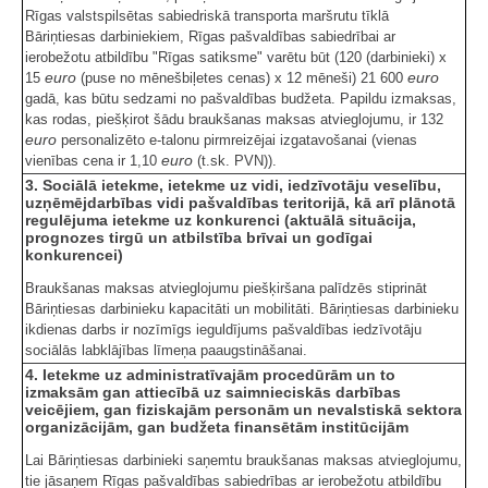
Rīgas valstspilsētas sabiedriskā transporta maršrutu tīklā
Bāriņtiesas darbiniekiem, Rīgas pašvaldības sabiedrībai ar
ierobežotu atbildību "Rīgas satiksme" varētu būt (120 (darbinieki) x
euro
euro
15
(puse no mēnešbiļetes cenas) x 12 mēneši) 21 600
gadā, kas būtu sedzami no pašvaldības budžeta. Papildu izmaksas,
kas rodas, piešķirot šādu braukšanas maksas atvieglojumu, ir 132
euro
personalizēto e-talonu pirmreizējai izgatavošanai (vienas
euro
vienības cena ir 1,10
(t.sk. PVN)).
3. Sociālā ietekme, ietekme uz vidi, iedzīvotāju veselību,
uzņēmējdarbības vidi pašvaldības teritorijā, kā arī plānotā
regulējuma ietekme uz konkurenci (aktuālā situācija,
prognozes tirgū un atbilstība brīvai un godīgai
konkurencei)
Braukšanas maksas atvieglojumu piešķiršana palīdzēs stiprināt
Bāriņtiesas darbinieku kapacitāti un mobilitāti. Bāriņtiesas darbinieku
ikdienas darbs ir nozīmīgs ieguldījums pašvaldības iedzīvotāju
sociālās labklājības līmeņa paaugstināšanai.
4. Ietekme uz administratīvajām procedūrām un to
izmaksām gan attiecībā uz saimnieciskās darbības
veicējiem, gan fiziskajām personām un nevalstiskā sektora
organizācijām, gan budžeta finansētām institūcijām
Lai Bāriņtiesas darbinieki saņemtu braukšanas maksas atvieglojumu,
tie jāsaņem Rīgas pašvaldības sabiedrības ar ierobežotu atbildību