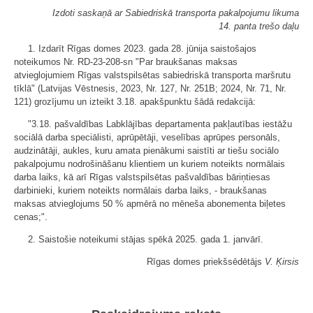
Izdoti saskaņā ar Sabiedriskā transporta pakalpojumu likuma
14. panta trešo daļu
1. Izdarīt Rīgas domes 2023. gada 28. jūnija saistošajos
noteikumos Nr. RD-23-208-sn "Par braukšanas maksas
atvieglojumiem Rīgas valstspilsētas sabiedriskā transporta maršrutu
tīklā" (Latvijas Vēstnesis, 2023, Nr. 127, Nr. 251B; 2024, Nr. 71, Nr.
121) grozījumu un izteikt 3.18. apakšpunktu šādā redakcijā:
"3.18. pašvaldības Labklājības departamenta pakļautības iestāžu
sociālā darba speciālisti, aprūpētāji, veselības aprūpes personāls,
audzinātāji, aukles, kuru amata pienākumi saistīti ar tiešu sociālo
pakalpojumu nodrošināšanu klientiem un kuriem noteikts normālais
darba laiks, kā arī Rīgas valstspilsētas pašvaldības bāriņtiesas
darbinieki, kuriem noteikts normālais darba laiks, - braukšanas
maksas atvieglojums 50 % apmērā no mēneša abonementa biļetes
cenas;".
2. Saistošie noteikumi stājas spēkā 2025. gada 1. janvārī.
Rīgas domes priekšsēdētājs
V. Ķirsis