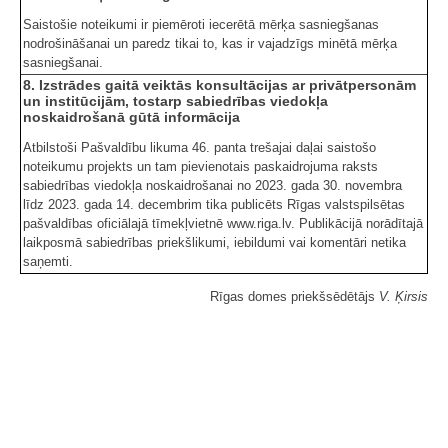
Saistošie noteikumi ir piemēroti iecerētā mērķa sasniegšanas
nodrošināšanai un paredz tikai to, kas ir vajadzīgs minētā mērķa
sasniegšanai.
8. Izstrādes gaitā veiktās konsultācijas ar privātpersonām
un institūcijām, tostarp sabiedrības viedokļa
noskaidrošanā gūtā informācija
Atbilstoši Pašvaldību likuma 46. panta trešajai daļai saistošo
noteikumu projekts un tam pievienotais paskaidrojuma raksts
sabiedrības viedokļa noskaidrošanai no 2023. gada 30. novembra
līdz 2023. gada 14. decembrim tika publicēts Rīgas valstspilsētas
pašvaldības oficiālajā tīmekļvietnē www.riga.lv. Publikācijā norādītajā
laikposmā sabiedrības priekšlikumi, iebildumi vai komentāri netika
saņemti.
Rīgas domes priekšsēdētājs
V. Ķirsis