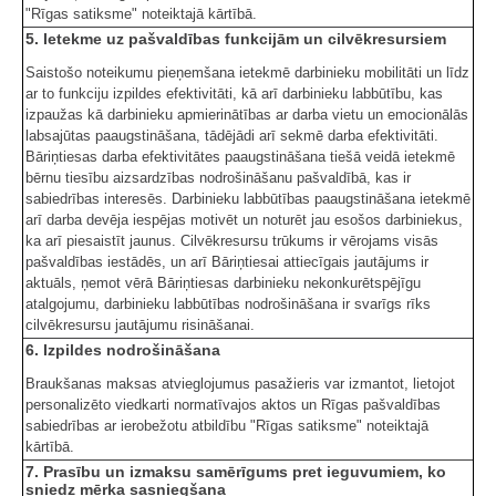
"Rīgas satiksme" noteiktajā kārtībā.
5. Ietekme uz pašvaldības funkcijām un cilvēkresursiem
Saistošo noteikumu pieņemšana ietekmē darbinieku mobilitāti un līdz
ar to funkciju izpildes efektivitāti, kā arī darbinieku labbūtību, kas
izpaužas kā darbinieku apmierinātības ar darba vietu un emocionālās
labsajūtas paaugstināšana, tādējādi arī sekmē darba efektivitāti.
Bāriņtiesas darba efektivitātes paaugstināšana tiešā veidā ietekmē
bērnu tiesību aizsardzības nodrošināšanu pašvaldībā, kas ir
sabiedrības interesēs. Darbinieku labbūtības paaugstināšana ietekmē
arī darba devēja iespējas motivēt un noturēt jau esošos darbiniekus,
ka arī piesaistīt jaunus. Cilvēkresursu trūkums ir vērojams visās
pašvaldības iestādēs, un arī Bāriņtiesai attiecīgais jautājums ir
aktuāls, ņemot vērā Bāriņtiesas darbinieku nekonkurētspējīgu
atalgojumu, darbinieku labbūtības nodrošināšana ir svarīgs rīks
cilvēkresursu jautājumu risināšanai.
6. Izpildes nodrošināšana
Braukšanas maksas atvieglojumus pasažieris var izmantot, lietojot
personalizēto viedkarti normatīvajos aktos un Rīgas pašvaldības
sabiedrības ar ierobežotu atbildību "Rīgas satiksme" noteiktajā
kārtībā.
7. Prasību un izmaksu samērīgums pret ieguvumiem, ko
sniedz mērķa sasniegšana