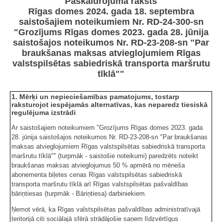
Paskaidrojuma raksts
Rīgas domes 2024. gada 18. septembra
saistošajiem noteikumiem Nr. RD-24-300-sn
"Grozījums Rīgas domes 2023. gada 28. jūnija
saistošajos noteikumos Nr. RD-23-208-sn "Par
braukšanas maksas atvieglojumiem Rīgas
valstspilsētas sabiedriskā transporta maršrutu
tīklā""
1. Mērķi un nepieciešamības pamatojums, tostarp
raksturojot iespējamās alternatīvas, kas neparedz tiesiskā
regulējuma izstrādi
Ar saistošajiem noteikumiem "Grozījums Rīgas domes 2023. gada
28. jūnija saistošajos noteikumos Nr. RD-23-208-sn "Par braukšanas
maksas atvieglojumiem Rīgas valstspilsētas sabiedriskā transporta
maršrutu tīklā"" (turpmāk - saistošie noteikumi) paredzēts noteikt
braukšanas maksas atvieglojumus 50 % apmērā no mēneša
abonementa biļetes cenas Rīgas valstspilsētas sabiedriskā
transporta maršrutu tīklā arī Rīgas valstspilsētas pašvaldības
bāriņtiesas (turpmāk - Bāriņtiesa) darbiniekiem.
Ņemot vērā, ka Rīgas valstspilsētas pašvaldības administratīvajā
teritorijā citi sociālajā sfērā strādājošie saņem līdzvērtīgus