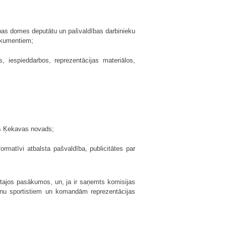
ības domes deputātu un pašvaldības darbinieku
dokumentiem;
, iespieddarbos, reprezentācijas materiālos,
ēts Ķekavas novads;
ormatīvi atbalsta pašvaldība, publicitātes par
otajos pasākumos, un, ja ir saņemts komisijas
plīnu sportistiem un komandām reprezentācijas