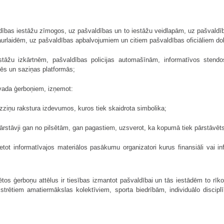
ldības iestāžu zīmogos, uz pašvaldības un to iestāžu veidlapām, uz pašvald
aurlaidēm, uz pašvaldības apbalvojumiem un citiem pašvaldības oficiāliem 
stāžu izkārtnēm, pašvaldības policijas automašīnām, informatīvos stendos
nēs un saziņas platformās;
novada ģerboņiem, izņemot:
 izziņu rakstura izdevumos, kuros tiek skaidrota simbolika;
ārstāvji gan no pilsētām, gan pagastiem, uzsverot, ka kopumā tiek pārstāv
tot informatīvajos materiālos pasākumu organizatori kurus finansiāli vai inf
os ģerboņu attēlus ir tiesības izmantot pašvaldībai un tās iestādēm to rīk
ģistrētiem amatiermākslas kolektīviem, sporta biedrībām, individuālo disci