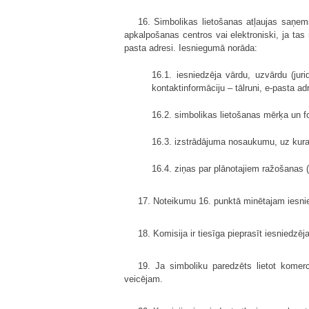
16. Simbolikas lietošanas atļaujas saņem
apkalpošanas centros vai elektroniski, ja tas 
pasta adresi. Iesniegumā norāda:
16.1. iesniedzēja vārdu, uzvārdu (jur
kontaktinformāciju – tālruni, e-pasta adr
16.2. simbolikas lietošanas mērķa un f
16.3. izstrādājuma nosaukumu, uz kura s
16.4. ziņas par plānotajiem ražošanas (
17. Noteikumu 16. punktā minētajam iesni
18. Komisija ir tiesīga pieprasīt iesniedzē
19. Ja simboliku paredzēts lietot komerc
veicējam.