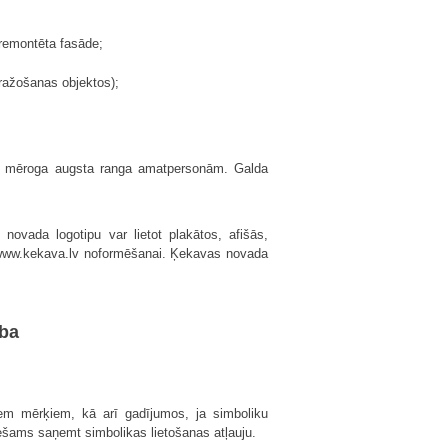
k remontēta fasāde;
 ražošanas objektos);
ējā mēroga augsta ranga amatpersonām. Galda
novada logotipu var lietot plakātos, afišās,
es www.kekava.lv noformēšanai. Ķekavas novada
ība
iem mērķiem, kā arī gadījumos, ja simboliku
iešams saņemt simbolikas lietošanas atļauju.