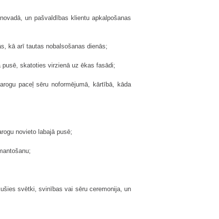
 novadā, un pašvaldības klientu apkalpošanas
ās, kā arī tautas nobalsošanas dienās;
ā pusē, skatoties virzienā uz ēkas fasādi;
karogu paceļ sēru noformējumā, kārtībā, kāda
arogu novieto labajā pusē;
izmantošanu;
ākušies svētki, svinības vai sēru ceremonija, un