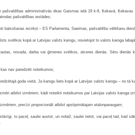
ie pašvaldības administratīvās ēkas Gaismas ielā 19 k-9, Ķekavā, Ķekavas
atrodas pašvaldības iestādes;
toti balsošanas iecirkņi – ES Parlamenta, Saeimas, pašvaldību vēlēšanu dien
lsts svētkos kopā ar Latvijas valsts karogu, novietojot to valsts karoga labaj
 tautas, novada, darba vai ģimenes svētkos, atceres dienās. Sēru dienās 
, kas nav paredzēti noteikumos;
aredzētajā goda vietā. Ja karogu lieto kopā ar Latvijas valsts karogu – no tā k
zmēri atbilst izmēriem, kādi noteikti noteikumos par Latvijas valsts karoga 
o izmēriem, precīzi proporcionāli atbilst apstiprinātajam etalonparaugam;
tāvīgi, to paceļ, saulei austot, un nolaiž, saulei rietot, vai paceļ tad, kad s
s.