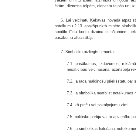
vākiem un titullapām, atzinības un goda raks
ēkām, dienesta telpām, dienesta telpās un uz
6. Lai veicinātu Ķekavas novada atpazīsta
noteikumu 2.13. apakšpunktā minēto simboliku
sociālo tīklu kontu dizaina risinājumiem, ie
pasākuma atbalstītājs.
7. Simboliku aizliegts izmantot:
7.1. pasākumos, izdevumos, reklāmās
nesaticības veicināšana, azartspēļu r
7.2. ja rada maldinošu priekšstatu par s
7.3. ja simbolika neatbilst noteikumos
7.4. kā preču vai pakalpojumu zīmi;
7.5. politisko partiju vai to apvienību
7.6. ja simbolikas lietošanai noteikum