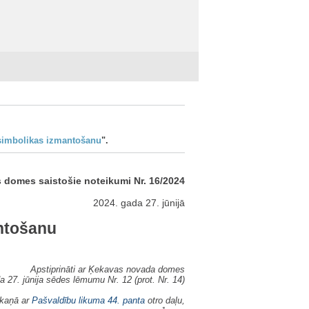
simbolikas izmantošanu
".
domes saistošie noteikumi Nr. 16/2024
2024. gada 27. jūnijā
ntošanu
Apstiprināti ar Ķekavas novada domes
a 27. jūnija sēdes lēmumu Nr. 12 (prot. Nr. 14)
skaņā ar
Pašvaldību likuma
44. panta
otro daļu,