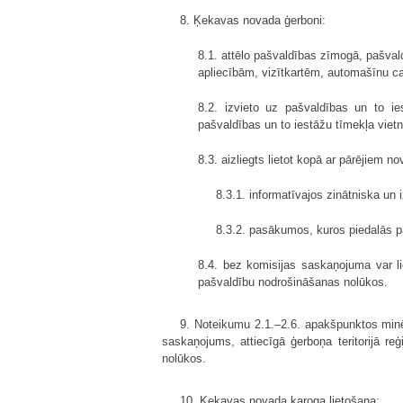
8. Ķekavas novada ģerboni:
8.1. attēlo pašvaldības zīmogā, pašva
apliecībām, vizītkartēm, automašīnu c
8.2. izvieto uz pašvaldības un to ie
pašvaldības un to iestāžu tīmekļa viet
8.3. aizliegts lietot kopā ar pārējiem 
8.3.1. informatīvajos zinātniska un
8.3.2. pasākumos, kuros piedalās p
8.4. bez komisijas saskaņojuma var lie
pašvaldību nodrošināšanas nolūkos.
9. Noteikumu 2.1.–2.6. apakšpunktos minēt
saskaņojums, attiecīgā ģerboņa teritorijā re
nolūkos.
10. Ķekavas novada karoga lietošana: