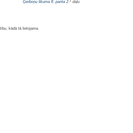
1
Ģerboņu likuma
8. panta
2.
daļu
ību, kādā tā lietojama.