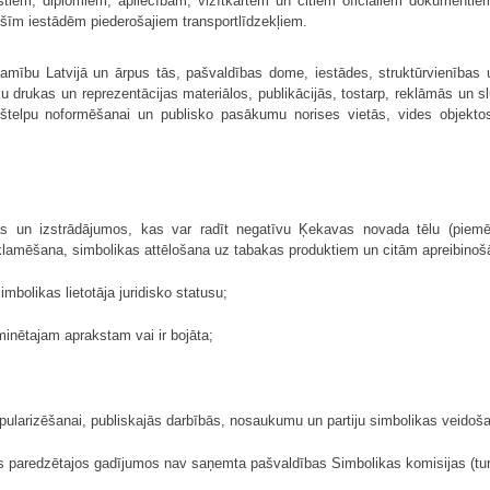
tiem, diplomiem, apliecībām, vizītkartēm un citiem oficiāliem dokumentiem
 šīm iestādēm piederošajiem transportlīdzekļiem.
mību Latvijā un ārpus tās, pašvaldības dome, iestādes, struktūrvienības un 
 drukas un reprezentācijas materiālos, publikācijās, tostarp, reklāmās un sl
kštelpu noformēšanai un publisko pasākumu norises vietās, vides objektos,
 un izstrādājumos, kas var radīt negatīvu Ķekavas novada tēlu (piemēr
eklamēšana, simbolikas attēlošana uz tabakas produktiem un citām apreibino
imbolikas lietotāja juridisko statusu;
 minētajam aprakstam vai ir bojāta;
 popularizēšanai, publiskajās darbībās, nosaukumu un partiju simbolikas veidoš
os paredzētajos gadījumos nav saņemta pašvaldības Simbolikas komisijas (tur