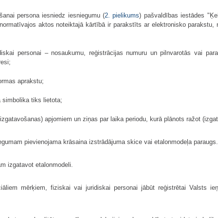
šanai persona iesniedz iesniegumu (
2. pielikums
) pašvaldības iestādes "Ķe
normatīvajos aktos noteiktajā kārtībā ir parakstīts ar elektronisko parakstu, 
idiskai personai – nosaukumu, reģistrācijas numuru un pilnvarotās vai par
esi;
ormas aprakstu;
imbolika tiks lietota;
izgatavošanas) apjomiem un ziņas par laika periodu, kurā plānots ražot (izga
egumam pievienojama krāsaina izstrādājuma skice vai etalonmodeļa paraugs.
jam izgatavot etalonmodeli.
iāliem mērķiem, fiziskai vai juridiskai personai jābūt reģistrētai Valsts