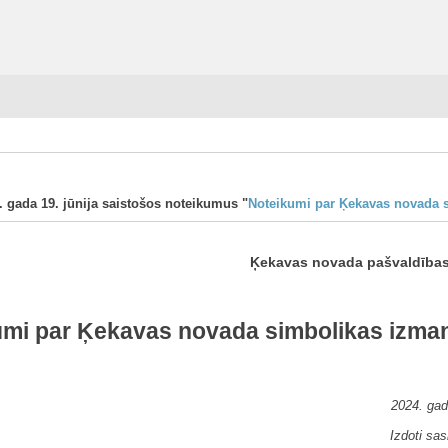
 gada 19. jūnija saistošos noteikumus "
Noteikumi par Ķekavas novada 
Ķekavas novada pašvaldības 
umi par Ķekavas novada simbolikas izma
2024. gad
Izdoti sa