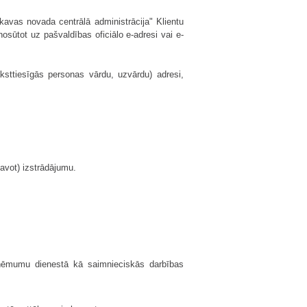
kavas novada centrālā administrācija" Klientu
nosūtot uz pašvaldības oficiālo e-adresi vai e-
aksttiesīgās personas vārdu, uzvārdu) adresi,
tavot) izstrādājumu.
 ieņēmumu dienestā kā saimnieciskās darbības