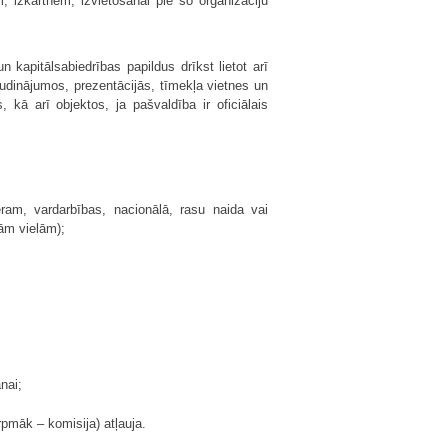
, izkārtnēm, izvietošanai pie šo organizāciju
kapitālsabiedrības papildus drīkst lietot arī
udinājumos, prezentācijās, tīmekļa vietnes un
 kā arī objektos, ja pašvaldība ir oficiālais
am, vardarbības, nacionālā, rasu naida vai
šām vielām);
anai;
pmāk – komisija) atļauja.