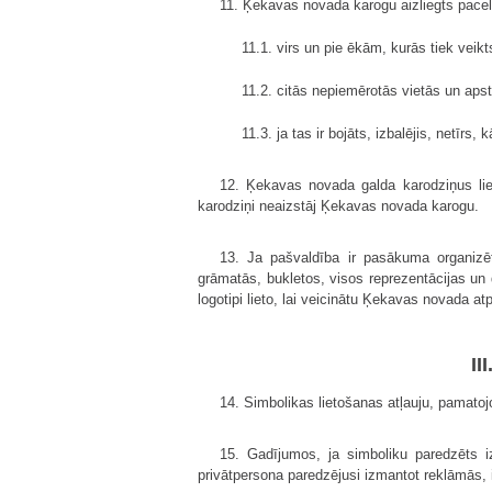
11. Ķekavas novada karogu aizliegts pacel
11.1. virs un pie ēkām, kurās tiek veik
11.2. citās nepiemērotās vietās un ap
11.3. ja tas ir bojāts, izbalējis, netīr
12. Ķekavas novada galda karodziņus lie
karodziņi neaizstāj Ķekavas novada karogu.
13. Ja pašvaldība ir pasākuma organizēt
grāmatās, bukletos, visos reprezentācijas un
logotipi lieto, lai veicinātu Ķekavas novada at
II
14. Simbolikas lietošanas atļauju, pamatoj
15. Gadījumos, ja simboliku paredzēts i
privātpersona paredzējusi izmantot reklāmās, 