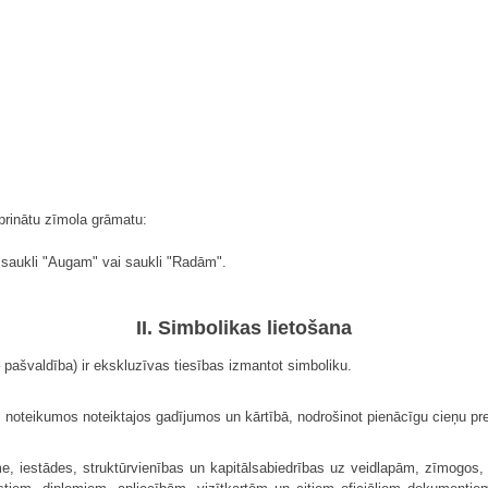
prinātu zīmola grāmatu:
 saukli "Augam" vai saukli "Radām".
II. Simbolikas lietošana
pašvaldība) ir ekskluzīvas tiesības izmantot simboliku.
 noteikumos noteiktajos gadījumos un kārtībā, nodrošinot pienācīgu cieņu pre
me, iestādes, struktūrvienības un kapitālsabiedrības uz veidlapām, zīmogos