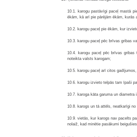
10.1. karogu pastāvīgi paceļ mastā p
ēkām, kā arī pie pārējām ēkām, kurās 
10.2. karogu paceļ pie ēkām, kur izvie
10.3. karogu paceļ pēc brīvas gribas va
10.4. karogu paceļ pēc brīvas gribas
noteikta valsts karogam;
10.5. karogu paceļ arī citos gadījumos
10.6. karogu izvieto telpās tam īpaši p
10.7. karoga kāta garuma un diametra i
10.8. karogs un tā attēls, neatkarīgi n
10.9. vietās, kur karogs nav pacelts pas
nolaiž, kad minētie pasākumi beigušie