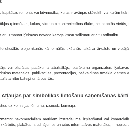
t:
ts kapitālais remonts vai būvniecība, kuras ir avārijas stāvoklī, vai kurām tie
stākļos (piemēram, kokos, virs un pie saimniecības ēkām, nesakoptās vietās,
s, kā arī izmantot Ķekavas novada karoga krāsu salikumu ar citu atribūtiku.
to oficiālās pieņemšanās kā formālās tikšanās laikā ar ārvalstu un viet
ājs vai oficiālais pasākuma atbalstītājs, pasākuma organizators Ķekavas 
 drukas materiālos, publikācijās, prezentācijās, pašvaldības tīmekļa vietn
pazīstamību Latvijā un ārpus tās.
I. Atļaujas par simbolikas lietošanu saņemšanas kārt
oties uz komisijas lēmumu, izsniedz komisija.
zmantot nekomerciāliem mērķiem izstrādājuma izplatīšanai vai komerciāl
izkārtnēs, plakātos, sludinājumos un citos informatīvos materiālos, ir nepiec