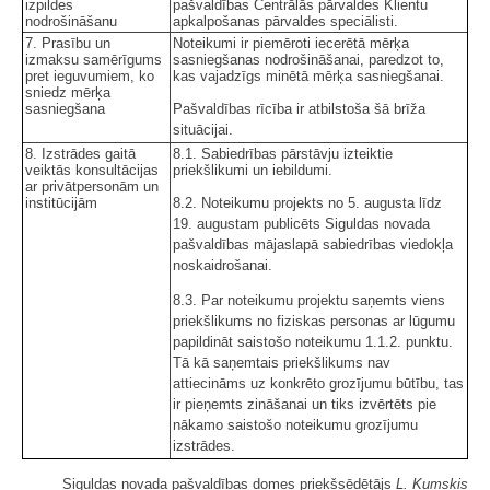
izpildes
pašvaldības Centrālās pārvaldes Klientu
nodrošināšanu
apkalpošanas pārvaldes speciālisti.
7. Prasību un
Noteikumi ir piemēroti iecerētā mērķa
izmaksu samērīgums
sasniegšanas nodrošināšanai, paredzot to,
pret ieguvumiem, ko
kas vajadzīgs minētā mērķa sasniegšanai.
sniedz mērķa
sasniegšana
Pašvaldības rīcība ir atbilstoša šā brīža
situācijai.
8. Izstrādes gaitā
8.1. Sabiedrības pārstāvju izteiktie
veiktās konsultācijas
priekšlikumi un iebildumi.
ar privātpersonām un
institūcijām
8.2. Noteikumu projekts no 5. augusta līdz
19. augustam publicēts Siguldas novada
pašvaldības mājaslapā sabiedrības viedokļa
noskaidrošanai.
8.3. Par noteikumu projektu saņemts viens
priekšlikums no fiziskas personas ar lūgumu
papildināt saistošo noteikumu 1.1.2. punktu.
Tā kā saņemtais priekšlikums nav
attiecināms uz konkrēto grozījumu būtību, tas
ir pieņemts zināšanai un tiks izvērtēts pie
nākamo saistošo noteikumu grozījumu
izstrādes.
Siguldas novada pašvaldības domes priekšsēdētājs
L. Kumskis