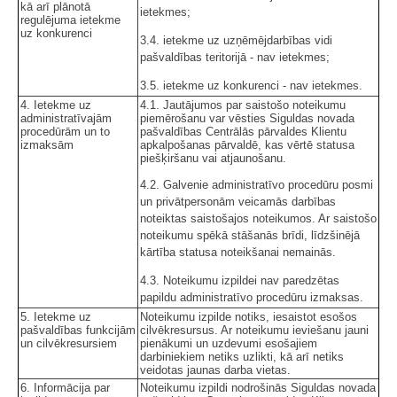
kā arī plānotā
ietekmes;
regulējuma ietekme
uz konkurenci
3.4. ietekme uz uzņēmējdarbības vidi
pašvaldības teritorijā - nav ietekmes;
3.5. ietekme uz konkurenci - nav ietekmes.
4. Ietekme uz
4.1. Jautājumos par saistošo noteikumu
administratīvajām
piemērošanu var vēsties Siguldas novada
procedūrām un to
pašvaldības Centrālās pārvaldes Klientu
izmaksām
apkalpošanas pārvaldē, kas vērtē statusa
piešķiršanu vai atjaunošanu.
4.2. Galvenie administratīvo procedūru posmi
un privātpersonām veicamās darbības
noteiktas saistošajos noteikumos. Ar saistošo
noteikumu spēkā stāšanās brīdi, līdzšinējā
kārtība statusa noteikšanai nemainās.
4.3. Noteikumu izpildei nav paredzētas
papildu administratīvo procedūru izmaksas.
5. Ietekme uz
Noteikumu izpilde notiks, iesaistot esošos
pašvaldības funkcijām
cilvēkresursus. Ar noteikumu ieviešanu jauni
un cilvēkresursiem
pienākumi un uzdevumi esošajiem
darbiniekiem netiks uzlikti, kā arī netiks
veidotas jaunas darba vietas.
6. Informācija par
Noteikumu izpildi nodrošinās Siguldas novada