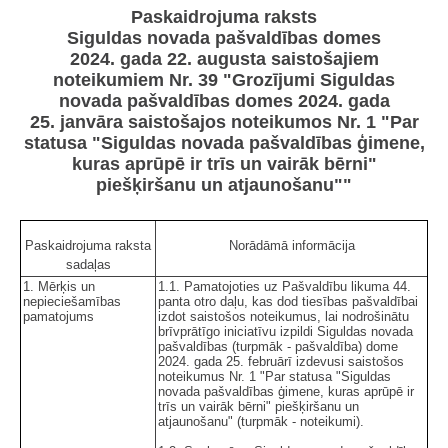
Paskaidrojuma raksts
Siguldas novada pašvaldības domes
2024. gada 22. augusta saistošajiem
noteikumiem Nr. 39 "Grozījumi Siguldas
novada pašvaldības domes 2024. gada
25. janvāra saistošajos noteikumos Nr. 1 "Par
statusa "Siguldas novada pašvaldības ģimene,
kuras aprūpē ir trīs un vairāk bērni"
piešķiršanu un atjaunošanu""
Paskaidrojuma raksta
Norādāmā informācija
sadaļas
1. Mērķis un
1.1. Pamatojoties uz Pašvaldību likuma 44.
nepieciešamības
panta otro daļu, kas dod tiesības pašvaldībai
pamatojums
izdot saistošos noteikumus, lai nodrošinātu
brīvprātīgo iniciatīvu izpildi Siguldas novada
pašvaldības (turpmāk - pašvaldība) dome
2024. gada 25. februārī izdevusi saistošos
noteikumus Nr. 1 "Par statusa "Siguldas
novada pašvaldības ģimene, kuras aprūpē ir
trīs un vairāk bērni" piešķiršanu un
atjaunošanu" (turpmāk - noteikumi).