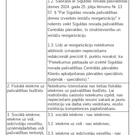
1.2. Saskaņā ar Siguldas novada pašvaldības
domes 2024. gada 25. jūlija lēmumu Nr. 13
57. § "Par Siguldas novada pašvaldības
domes izveidoto iestāžu reorganizāciju" ir
nolemts veikt Siguldas novada pašvaldības
Centrālās pārvaldes, to struktūrvienību un
iestāžu reorganizāciju.
1.3. Līdz ar reorganizāciju noteikumos
atbilstoši izmaiņām nepieciešams
redakcionāli precizēt 6. punktu nosakot, ka
"Pieteikumus pārbauda un izvērtē Siguldas
novada pašvaldības Centrālās pārvaldes
Klientu apkalpošanas pārvaldes speciālists
(turpmāk - speciālists).".
2. Fiskālā ietekme uz
Noteikumu īstenošanai nav tiešas fiskālās
pašvaldības budžetu
ietekmes uz pašvaldības budžetu. Lai
nodrošinātu saistošo noteikumu izpildi, nav
nepieciešami papildu resursi sakarā ar jaunu
institūciju vai darba vietu veidošanu, esošo
institūciju kompetences paplašināšanu.
3. Sociālā ietekme,
3.1. sociālā ietekme - nav ietekmes;
ietekme uz vidi,
iedzīvotāju veselību,
3.2. ietekme uz vidi - nav ietekmes;
uzņēmējdarbības vidi
pašvaldības teritorijā,
3.3. ietekme uz iedzīvotāju veselību - nav