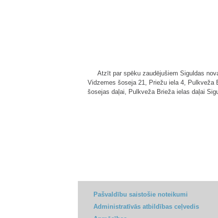
Atzīt par spēku zaudējušiem Siguldas no
Vidzemes šoseja 21, Priežu iela 4, Pulkveža Br
šosejas daļai, Pulkveža Brieža ielas daļai Si
Pašvaldību saistošie noteikumi
Administratīvās atbildības ceļvedis