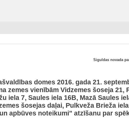
Siguldas novada pa
ašvaldības domes 2016. gada 21. septem
ma zemes vienībām Vidzemes šoseja 21, Pr
ežu iela 7, Saules iela 16B, Mazā Saules iel
dzemes šosejas daļai, Pulkveža Brieža iela
un apbūves noteikumi" atzīšanu par spē