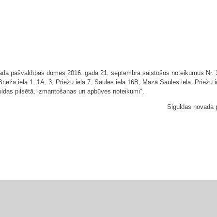
vada pašvaldības domes 2016. gada 21. septembra saistošos noteikumus Nr.
ieža iela 1, 1A, 3, Priežu iela 7, Saules iela 16B, Mazā Saules iela, Priežu i
guldas pilsētā, izmantošanas un apbūves noteikumi".
Siguldas novada 