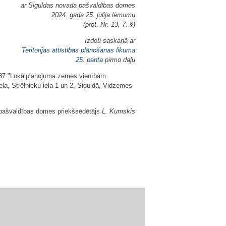
ar Siguldas novada pašvaldības domes
2024. gada 25. jūlija lēmumu
(prot. Nr. 13, 7. §)
Izdoti saskaņā ar
Teritorijas attīstības plānošanas likuma
25. panta
pirmo daļu
 37 "Lokālplānojuma zemes vienībām
ela, Strēlnieku iela 1 un 2, Siguldā, Vidzemes
pašvaldības domes priekšsēdētājs
L. Kumskis