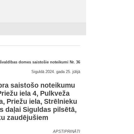
švaldības domes saistošie noteikumi Nr. 36
Siguldā 2024. gada 25. jūlijā
bra saistošo noteikumu
iežu iela 4, Pulkveža
a, Priežu iela, Strēlnieku
s daļai Siguldas pilsētā,
ku zaudējušiem
APSTIPRINĀTI