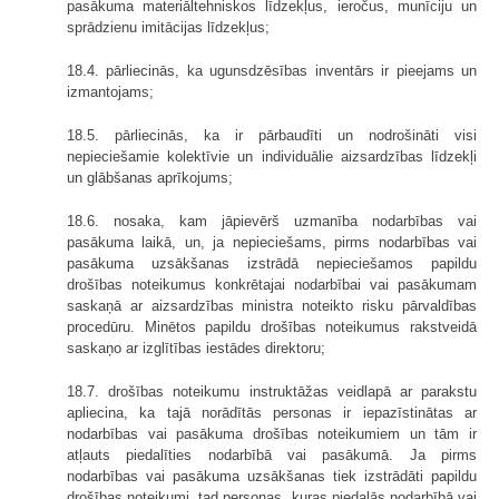
pasākuma materiāltehniskos līdzekļus, ieročus, munīciju un
sprādzienu imitācijas līdzekļus;
18.4. pārliecinās, ka ugunsdzēsības inventārs ir pieejams un
izmantojams;
18.5. pārliecinās, ka ir pārbaudīti un nodrošināti visi
nepieciešamie kolektīvie un individuālie aizsardzības līdzekļi
un glābšanas aprīkojums;
18.6. nosaka, kam jāpievērš uzmanība nodarbības vai
pasākuma laikā, un, ja nepieciešams, pirms nodarbības vai
pasākuma uzsākšanas izstrādā nepieciešamos papildu
drošības noteikumus konkrētajai nodarbībai vai pasākumam
saskaņā ar aizsardzības ministra noteikto risku pārvaldības
procedūru. Minētos papildu drošības noteikumus rakstveidā
saskaņo ar izglītības iestādes direktoru;
18.7. drošības noteikumu instruktāžas veidlapā ar parakstu
apliecina, ka tajā norādītās personas ir iepazīstinātas ar
nodarbības vai pasākuma drošības noteikumiem un tām ir
atļauts piedalīties nodarbībā vai pasākumā. Ja pirms
nodarbības vai pasākuma uzsākšanas tiek izstrādāti papildu
drošības noteikumi, tad personas, kuras piedalās nodarbībā vai