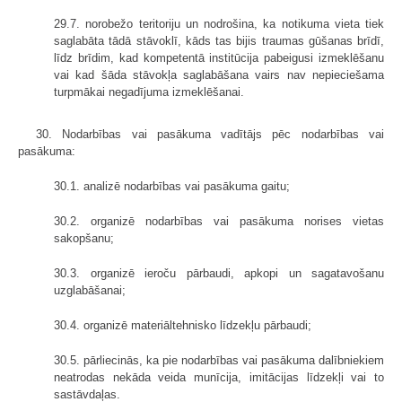
29.7. norobežo teritoriju un nodrošina, ka notikuma vieta tiek
saglabāta tādā stāvoklī, kāds tas bijis traumas gūšanas brīdī,
līdz brīdim, kad kompetentā institūcija pabeigusi izmeklēšanu
vai kad šāda stāvokļa saglabāšana vairs nav nepieciešama
turpmākai negadījuma izmeklēšanai.
30. Nodarbības vai pasākuma vadītājs pēc nodarbības vai
pasākuma:
30.1. analizē nodarbības vai pasākuma gaitu;
30.2. organizē nodarbības vai pasākuma norises vietas
sakopšanu;
30.3. organizē ieroču pārbaudi, apkopi un sagatavošanu
uzglabāšanai;
30.4. organizē materiāltehnisko līdzekļu pārbaudi;
30.5. pārliecinās, ka pie nodarbības vai pasākuma dalībniekiem
neatrodas nekāda veida munīcija, imitācijas līdzekļi vai to
sastāvdaļas.