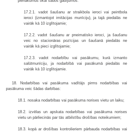
pienākumus tikai šādos gadījumos:
17.2.1. vadot šaušanu ar straikbola ieroci vai peintbola
ieroci (izmantojot imitācijas munīciju), ja tajā piedalās ne
vairāk kā 10 izglītojamie;
17.2.2. vadot šaušanu ar pneimatisko ieroci, ja šaušanu
veic no stacionāras pozīcijas un šaušanā piedalās ne
vairāk kā pieci izglītojamie;
17.2.3. vadot nodarbību vai pasākumu, kurā izmanto
salūtmunīciju, ja nodarbībā vai pasākumā piedalās ne
vairāk kā 10 izglītojamie.
18. Nodarbības vai pasākuma vadītājs pirms nodarbības vai
pasākuma veic šādas darbības:
18.1. nosaka nodarbības vai pasākuma norises vietu un laiku;
18.2. izvēlas un apskata nodarbības vai pasākuma norises
vietu un pārliecinās par tās atbilstību drošības noteikumiem;
18.3. kopā ar drošības kontrolieriem pārbauda nodarbības vai