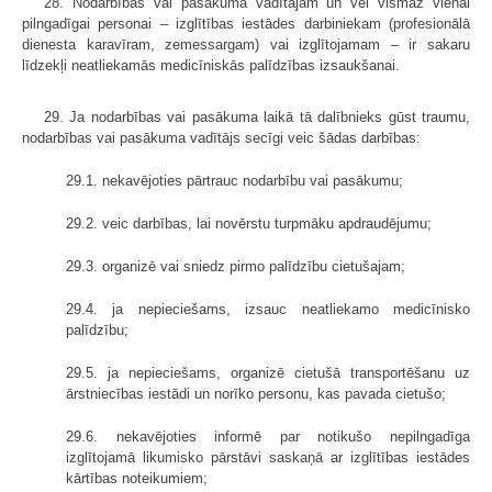
28. Nodarbības vai pasākuma vadītājam un vēl vismaz vienai
pilngadīgai personai – izglītības iestādes darbiniekam (profesionālā
dienesta karavīram, zemessargam) vai izglītojamam – ir sakaru
līdzekļi neatliekamās medicīniskās palīdzības izsaukšanai.
29. Ja nodarbības vai pasākuma laikā tā dalībnieks gūst traumu,
nodarbības vai pasākuma vadītājs secīgi veic šādas darbības:
29.1. nekavējoties pārtrauc nodarbību vai pasākumu;
29.2. veic darbības, lai novērstu turpmāku apdraudējumu;
29.3. organizē vai sniedz pirmo palīdzību cietušajam;
29.4. ja nepieciešams, izsauc neatliekamo medicīnisko
palīdzību;
29.5. ja nepieciešams, organizē cietušā transportēšanu uz
ārstniecības iestādi un norīko personu, kas pavada cietušo;
29.6. nekavējoties informē par notikušo nepilngadīga
izglītojamā likumisko pārstāvi saskaņā ar izglītības iestādes
kārtības noteikumiem;