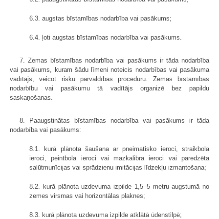
6.3. augstas bīstamības nodarbība vai pasākums;
6.4. ļoti augstas bīstamības nodarbība vai pasākums.
7. Zemas bīstamības nodarbība vai pasākums ir tāda nodarbība
vai pasākums, kuram šādu līmeni noteicis nodarbības vai pasākuma
vadītājs, veicot risku pārvaldības procedūru. Zemas bīstamības
nodarbību vai pasākumu tā vadītājs organizē bez papildu
saskaņošanas.
8. Paaugstinātas bīstamības nodarbība vai pasākums ir tāda
nodarbība vai pasākums:
8.1. kurā plānota šaušana ar pneimatisko ieroci, straikbola
ieroci, peintbola ieroci vai mazkalibra ieroci vai paredzēta
salūtmunīcijas vai sprādzienu imitācijas līdzekļu izmantošana;
8.2. kurā plānota uzdevuma izpilde 1,5–5 metru augstumā no
zemes virsmas vai horizontālas plaknes;
8.3. kurā plānota uzdevuma izpilde atklātā ūdenstilpē;