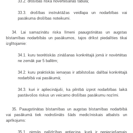
33.2. drošības riska novērtēšanas tabula;
33.3. drošības instruktāžas veidlapa un nodarbības vai
pasākuma drošības noteikumi.
34. Lai samazinātu riska līmeni paaugstinātas un augstas
bīstamības nodarbībās un pasākumos, tajos drīkst piedalīties tikai
izglītojamie:
34.1. kuru teorētiskās zināšanas konkrētajā jomā ir novērtētas
ne zemāk par 5 ballēm;
34.2. kuru praktiskās iemaņas ir atbilstošas dalībai konkrētajā
nodarbībā vai pasākumā;
34.3. kuri ir apliecinājuši, ka pilnībā izprot nodarbības laikā
pastāvošos riskus un veicamo drošības pasākumu nozīmi.
35. Paaugstinātas bīstamības un augstas bīstamības nodarbībā
vai pasākumā tiek nodrošināts šāds medicīniskais atbalsts un
aprīkojums:
35.1. pirmās palīdzības aptieciņa, kurā ir nepieciešamais