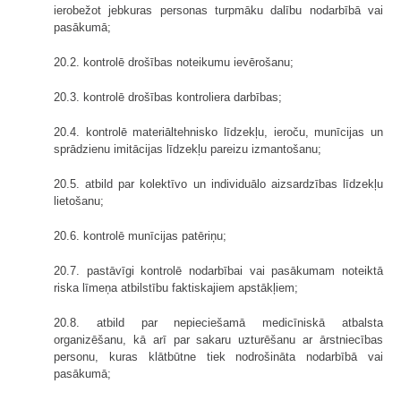
ierobežot jebkuras personas turpmāku dalību nodarbībā vai
pasākumā;
20.2. kontrolē drošības noteikumu ievērošanu;
20.3. kontrolē drošības kontroliera darbības;
20.4. kontrolē materiāltehnisko līdzekļu, ieroču, munīcijas un
sprādzienu imitācijas līdzekļu pareizu izmantošanu;
20.5. atbild par kolektīvo un individuālo aizsardzības līdzekļu
lietošanu;
20.6. kontrolē munīcijas patēriņu;
20.7. pastāvīgi kontrolē nodarbībai vai pasākumam noteiktā
riska līmeņa atbilstību faktiskajiem apstākļiem;
20.8. atbild par nepieciešamā medicīniskā atbalsta
organizēšanu, kā arī par sakaru uzturēšanu ar ārstniecības
personu, kuras klātbūtne tiek nodrošināta nodarbībā vai
pasākumā;