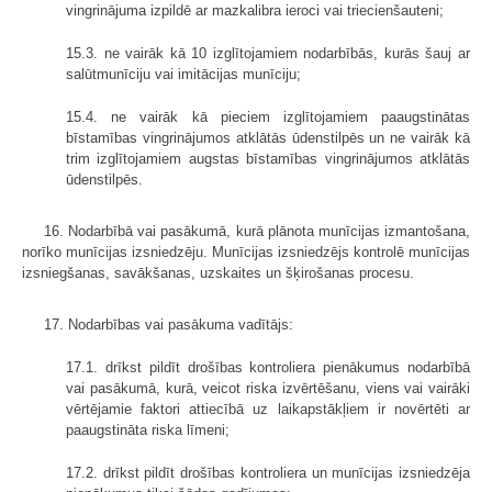
vingrinājuma izpildē ar mazkalibra ieroci vai triecienšauteni;
15.3. ne vairāk kā 10 izglītojamiem nodarbībās, kurās šauj ar
salūtmunīciju vai imitācijas munīciju;
15.4. ne vairāk kā pieciem izglītojamiem paaugstinātas
bīstamības vingrinājumos atklātās ūdenstilpēs un ne vairāk kā
trim izglītojamiem augstas bīstamības vingrinājumos atklātās
ūdenstilpēs.
16. Nodarbībā vai pasākumā, kurā plānota munīcijas izmantošana,
norīko munīcijas izsniedzēju. Munīcijas izsniedzējs kontrolē munīcijas
izsniegšanas, savākšanas, uzskaites un šķirošanas procesu.
17. Nodarbības vai pasākuma vadītājs:
17.1. drīkst pildīt drošības kontroliera pienākumus nodarbībā
vai pasākumā, kurā, veicot riska izvērtēšanu, viens vai vairāki
vērtējamie faktori attiecībā uz laikapstākļiem ir novērtēti ar
paaugstināta riska līmeni;
17.2. drīkst pildīt drošības kontroliera un munīcijas izsniedzēja