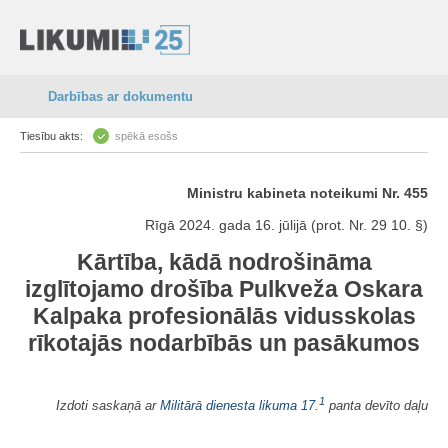
Darbības ar dokumentu
Tiesību akts:
spēkā esošs
Ministru kabineta noteikumi Nr. 455
Rīgā 2024. gada 16. jūlijā (prot. Nr. 29 10. §)
Kārtība, kādā nodrošināma
izglītojamo drošība Pulkveža Oskara
Kalpaka profesionālās vidusskolas
rīkotajās nodarbībās un pasākumos
1
Izdoti saskaņā ar
Militārā dienesta likuma
17.
panta devīto daļu