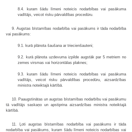
8.4. kuram šādu līmeni noteicis nodarbības vai pasākuma
vadītājs, veicot risku pārvaldības procedūru.
9. Augstas bīstamības nodarbība vai pasākums ir tāda nodarbība
vai pasākums:
9.1. kurā plānota šaušana ar triecienšauteni;
9.2. kurā plānota uzdevuma izpilde augstāk par 5 metriem no
zemes virsmas vai horizontālas plaknes;
9.3. kuram šādu līmeni noteicis nodarbības vai pasākuma
vadītājs, veicot risku pārvaldības procedūru, aizsardzības
ministra noteiktajā kārtībā.
10. Paaugstinātas un augstas bīstamības nodarbību vai pasākumu
tā vadītājs saskaņo un apstiprina aizsardzības ministra noteiktajā
kārtībā.
11. Ļoti augstas bīstamības nodarbība vai pasākums ir tāda
nodarbība vai pasākums, kuram šādu līmeni noteicis nodarbības vai