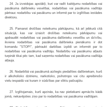
24. Ja izveidojas apstākļi, kuri var radīt kaitējumu nodarbības vai
pasākuma dalībnieku veselībai, nodarbības vai pasākuma vadītājs
pārtrauc nodarbību vai pasākumu un informē par to izglītības iestādes
direktoru.
25. Pamanot drošības noteikumu pārkāpumu, kā arī jebkurā citā
situācijā, kas var izraisīt drošības noteikumu pārkāpumu vai
apdraudēt nodarbības vai pasākuma dalībnieku veselību un dzīvību,
ikviena nodarbības vai pasākuma dalībnieka pienākums ir dot
komandu "STOP!", pārtraukt darbības izpildi un informēt par to
nodarbības vai pasākuma vadītāju. Nodarbību vai pasākumu atļauts
turpināt tikai pēc tam, kad saņemta nodarbības vai pasākuma vadītāja
atļauja.
26. Nodarbībā vai pasākumā aizliegts piedalīties dalībniekam, kurš
ir alkoholisko dzērienu, narkotisko, psihotropo vai citu apreibinošo
vielu iespaidā vai kuram ir sūdzības par sliktu pašsajūtu.
27. Izglītojamais, kurš apzinās, ka nav pietiekami apmācīts kādā
jomā, nekavējoties ziņo par to nodarbības vai pasākuma vadītājam.