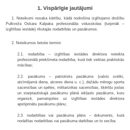
1. Vispārīgie jautājumi
1. Noteikumi nosaka kārtību, kādā nodrošina izglītojamo drošību
Pulkveža Oskara Kalpaka profesionālās vidusskolas (turpmāk –
izglītības iestāde) rīkotajās nodarbībās un pasākumos.
2. Noteikumos lietotie termini:
2.1. nodarbība – izglītības iestādes direktora noteikta
profesionālā priekšmeta nodarbība, kurā tiek veiktas praktiskās
mācības;
2.2. pasākums – patriotisks pasākums (valsts svētki,
atzīmējamā diena, atceres diena u. c.), dažādu mērogu sporta
sacensības un spēles, militarizētas sacensības, šķēršļu joslas
un starptautiskajā pasākumu plānā iekļauts pasākums, kuru
organizē, pamatojoties uz izglītības iestādes direktora
apstiprinātu pasākumu plānu;
2.3. nodarbības vai pasākuma plāns – dokuments, kurā
norādītas nodarbības vai pasākuma darbības un to secība;