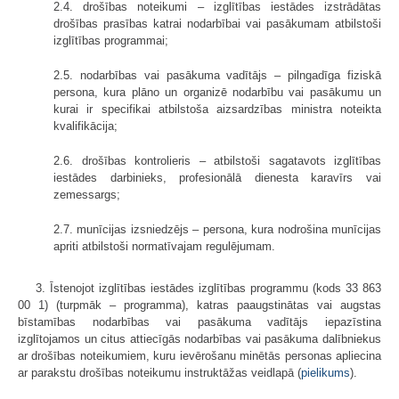
2.4. drošības noteikumi – izglītības iestādes izstrādātas
drošības prasības katrai nodarbībai vai pasākumam atbilstoši
izglītības programmai;
2.5. nodarbības vai pasākuma vadītājs – pilngadīga fiziskā
persona, kura plāno un organizē nodarbību vai pasākumu un
kurai ir specifikai atbilstoša aizsardzības ministra noteikta
kvalifikācija;
2.6. drošības kontrolieris – atbilstoši sagatavots izglītības
iestādes darbinieks, profesionālā dienesta karavīrs vai
zemessargs;
2.7. munīcijas izsniedzējs – persona, kura nodrošina munīcijas
apriti atbilstoši normatīvajam regulējumam.
3. Īstenojot izglītības iestādes izglītības programmu (kods 33 863
00 1) (turpmāk – programma), katras paaugstinātas vai augstas
bīstamības nodarbības vai pasākuma vadītājs iepazīstina
izglītojamos un citus attiecīgās nodarbības vai pasākuma dalībniekus
ar drošības noteikumiem, kuru ievērošanu minētās personas apliecina
ar parakstu drošības noteikumu instruktāžas veidlapā (
​pielikums
).