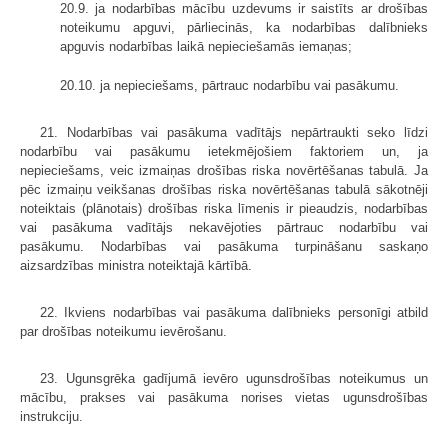
20.9. ja nodarbības mācību uzdevums ir saistīts ar drošības
noteikumu apguvi, pārliecinās, ka nodarbības dalībnieks
apguvis nodarbības laikā nepieciešamās iemaņas;
20.10. ja nepieciešams, pārtrauc nodarbību vai pasākumu.
21. Nodarbības vai pasākuma vadītājs nepārtraukti seko līdzi
nodarbību vai pasākumu ietekmējošiem faktoriem un, ja
nepieciešams, veic izmaiņas drošības riska novērtēšanas tabulā. Ja
pēc izmaiņu veikšanas drošības riska novērtēšanas tabulā sākotnēji
noteiktais (plānotais) drošības riska līmenis ir pieaudzis, nodarbības
vai pasākuma vadītājs nekavējoties pārtrauc nodarbību vai
pasākumu. Nodarbības vai pasākuma turpināšanu saskaņo
aizsardzības ministra noteiktajā kārtībā.
22. Ikviens nodarbības vai pasākuma dalībnieks personīgi atbild
par drošības noteikumu ievērošanu.
23. Ugunsgrēka gadījumā ievēro ugunsdrošības noteikumus un
mācību, prakses vai pasākuma norises vietas ugunsdrošības
instrukciju.