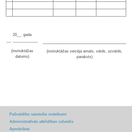
20__. gada
__. ____________
(instruktāžas
(instruktāžas veicēja amats, vārds, uzvārds,
datums)
paraksts)
Pašvaldību saistošie noteikumi
Administratīvās atbildības ceļvedis
Apmācības