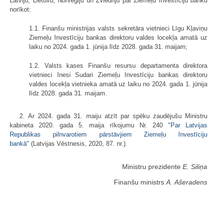
Latviju, Lietuvu, Norvēģiju un Zviedriju par Ziemeļu Investīciju banku
norīkot:
1.1. Finanšu ministrijas valsts sekretāra vietnieci Līgu Kļaviņu
Ziemeļu Investīciju bankas direktoru valdes locekļa amatā uz
laiku no 2024. gada 1. jūnija līdz 2028. gada 31. maijam;
1.2. Valsts kases Finanšu resursu departamenta direktora
vietnieci Inesi Sudari Ziemeļu Investīciju bankas direktoru
valdes locekļa vietnieka amatā uz laiku no 2024. gada 1. jūnija
līdz 2028. gada 31. maijam.
2. Ar 2024. gada 31. maiju atzīt par spēku zaudējušu Ministru
kabineta 2020. gada 5. maija rīkojumu Nr. 240
"Par Latvijas
Republikas pilnvarotiem pārstāvjiem Ziemeļu Investīciju
bankā"
(Latvijas Vēstnesis, 2020, 87. nr.).
Ministru prezidente
E. Siliņa
Finanšu ministrs
A. Ašeradens