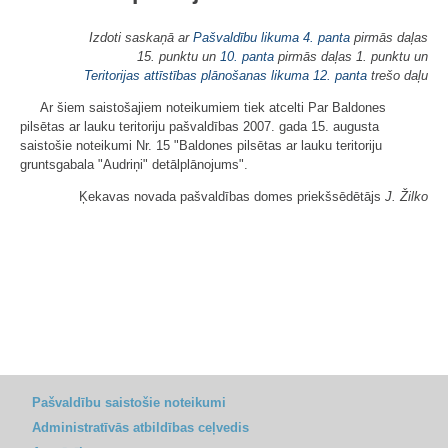
Izdoti saskaņā ar
Pašvaldību likuma
4. panta
pirmās daļas
15. punktu un
10. panta
pirmās daļas 1. punktu un
Teritorijas attīstības plānošanas likuma
12. panta
trešo daļu
Ar šiem saistošajiem noteikumiem tiek atcelti Par Baldones
pilsētas ar lauku teritoriju pašvaldības 2007. gada 15. augusta
saistošie noteikumi Nr. 15 "Baldones pilsētas ar lauku teritoriju
gruntsgabala "Audriņi" detālplānojums".
Ķekavas novada pašvaldības domes priekšsēdētājs
J. Žilko
Pašvaldību saistošie noteikumi
Administratīvās atbildības ceļvedis