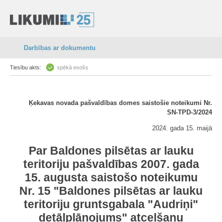
Darbības ar dokumentu
Tiesību akts:
spēkā esošs
Ķekavas novada pašvaldības domes saistošie noteikumi Nr.
SN-TPD-3/2024
2024. gada 15. maijā
Par Baldones pilsētas ar lauku
teritoriju pašvaldības 2007. gada
15. augusta saistošo noteikumu
Nr. 15 "Baldones pilsētas ar lauku
teritoriju gruntsgabala "Audriņi"
detālplānojums" atcelšanu