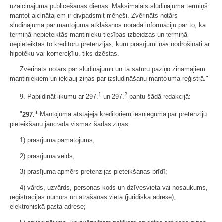
uzaicinājuma publicēšanas dienas. Maksimālais sludinājuma termiņš
mantot aicinātajiem ir divpadsmit mēneši. Zvērināts notārs
sludinājumā par mantojuma atklāšanos norāda informāciju par to, ka
termiņā nepieteiktās mantinieku tiesības izbeidzas un termiņā
nepieteiktās to kreditoru pretenzijas, kuru prasījumi nav nodrošināti ar
hipotēku vai komercķīlu, tiks dzēstas.
Zvērināts notārs par sludinājumu un tā saturu paziņo zināmajiem
mantiniekiem un iekļauj ziņas par izsludināšanu mantojuma reģistrā."
1
2
9. Papildināt likumu ar 297.
un 297.
pantu šādā redakcijā:
1
"
297.
Mantojuma atstājēja kreditoriem iesniegumā par pretenziju
pieteikšanu jānorāda vismaz šādas ziņas:
1) prasījuma pamatojums;
2) prasījuma veids;
3) prasījuma apmērs pretenzijas pieteikšanas brīdī;
4) vārds, uzvārds, personas kods un dzīvesvieta vai nosaukums,
reģistrācijas numurs un atrašanās vieta (juridiskā adrese),
elektroniskā pasta adrese;