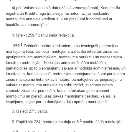
4) pēc Valsts vienotajā datorizētajā zemesgrāmatā, Komercķīlu
reģistrā un Kredītu reģistrā pieejamās informācijas noskaidro
mantojuma atstājēja kreditorus, kuru prasījumi ir nodrošināti ar
hipotēku vai komercķīlu."
3
4. Izteikt 259.
pantu šādā redakcijā:
3
"
259.
Zvērināts notārs kreditoriem, kas iesnieguši pretenzijas
mantojuma lietā, izsniedz mantojuma apliecībā ietvertās ziņas par
apstiprinātajiem mantiniekiem, mantojuma sarakstu un nedzēstajām
kreditoru pretenzijām. Nodokļus administrējošām iestādēm,
pamatojoties uz to pieprasījumu sakarā ar nodokļu administrēšanu, un
kreditoriem, kuri iesnieguši pretenzijas mantojuma lietā vai par kuriem
ziņas mantojuma lietā iekļāvis notārs, pamatojoties uz pieprasījumu
sakarā ar mantojuma atstājēja saistību izpildi, zvērināts notārs
izsniedz ziņas par personām, kuras izteikušas gribu pieņemt
mantojumu un pierādījušas savas mantojuma tiesības, kā arī, ja
iespējams, ziņas par to domājamo daļu apmēru mantojumā."
5. Izslēgt 277. pantu.
1
6. Papildināt 284. panta pirmo daļu ar 5.
punktu šādā redakcijā:
1