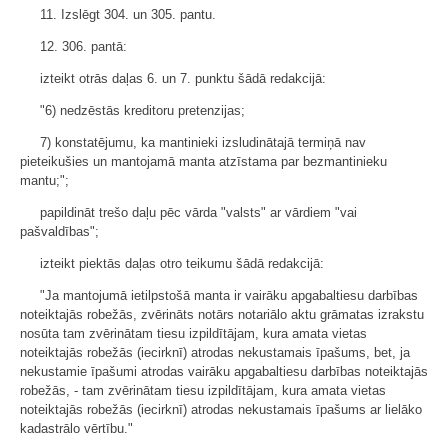
11. Izslēgt 304. un 305. pantu.
12. 306. pantā:
izteikt otrās daļas 6. un 7. punktu šādā redakcijā:
"6) nedzēstās kreditoru pretenzijas;
7) konstatējumu, ka mantinieki izsludinātajā termiņā nav
pieteikušies un mantojamā manta atzīstama par bezmantinieku
mantu;";
papildināt trešo daļu pēc vārda "valsts" ar vārdiem "vai
pašvaldības";
izteikt piektās daļas otro teikumu šādā redakcijā:
"Ja mantojumā ietilpstošā manta ir vairāku apgabaltiesu darbības
noteiktajās robežās, zvērināts notārs notariālo aktu grāmatas izrakstu
nosūta tam zvērinātam tiesu izpildītājam, kura amata vietas
noteiktajās robežās (iecirknī) atrodas nekustamais īpašums, bet, ja
nekustamie īpašumi atrodas vairāku apgabaltiesu darbības noteiktajās
robežās, - tam zvērinātam tiesu izpildītājam, kura amata vietas
noteiktajās robežās (iecirknī) atrodas nekustamais īpašums ar lielāko
kadastrālo vērtību."