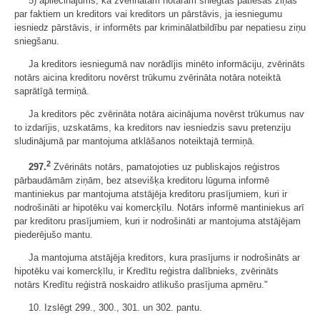
5) apliecinājums, ka zvērinātam notāram sniegtas patiesas ziņas
par faktiem un kreditors vai kreditors un pārstāvis, ja iesniegumu
iesniedz pārstāvis, ir informēts par kriminālatbildību par nepatiesu ziņu
sniegšanu.
Ja kreditors iesniegumā nav norādījis minēto informāciju, zvērināts
notārs aicina kreditoru novērst trūkumu zvērināta notāra noteiktā
saprātīgā termiņā.
Ja kreditors pēc zvērināta notāra aicinājuma novērst trūkumus nav
to izdarījis, uzskatāms, ka kreditors nav iesniedzis savu pretenziju
sludinājumā par mantojuma atklāšanos noteiktajā termiņā.
2
297.
Zvērināts notārs, pamatojoties uz publiskajos reģistros
pārbaudāmām ziņām, bez atsevišķa kreditoru lūguma informē
mantiniekus par mantojuma atstājēja kreditoru prasījumiem, kuri ir
nodrošināti ar hipotēku vai komercķīlu. Notārs informē mantiniekus arī
par kreditoru prasījumiem, kuri ir nodrošināti ar mantojuma atstājējam
piederējušo mantu.
Ja mantojuma atstājēja kreditors, kura prasījums ir nodrošināts ar
hipotēku vai komercķīlu, ir Kredītu reģistra dalībnieks, zvērināts
notārs Kredītu reģistrā noskaidro atlikušo prasījuma apmēru."
10. Izslēgt 299., 300., 301. un 302. pantu.