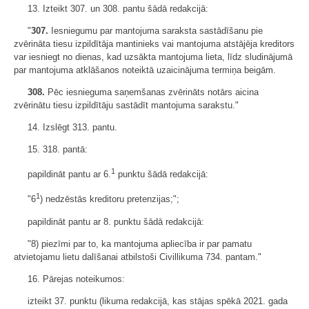
13. Izteikt 307. un 308. pantu šādā redakcijā:
"
307.
Iesniegumu par mantojuma saraksta sastādīšanu pie
zvērināta tiesu izpildītāja mantinieks vai mantojuma atstājēja kreditors
var iesniegt no dienas, kad uzsākta mantojuma lieta, līdz sludinājumā
par mantojuma atklāšanos noteiktā uzaicinājuma termiņa beigām.
308.
Pēc iesnieguma saņemšanas zvērināts notārs aicina
zvērinātu tiesu izpildītāju sastādīt mantojuma sarakstu."
14. Izslēgt 313. pantu.
15. 318. pantā:
1
papildināt pantu ar 6.
punktu šādā redakcijā:
1
"6
) nedzēstās kreditoru pretenzijas;";
papildināt pantu ar 8. punktu šādā redakcijā:
"8) piezīmi par to, ka mantojuma apliecība ir par pamatu
atvietojamu lietu dalīšanai atbilstoši Civillikuma 734. pantam."
16. Pārejas noteikumos:
izteikt 37. punktu (likuma redakcijā, kas stājas spēkā 2021. gada