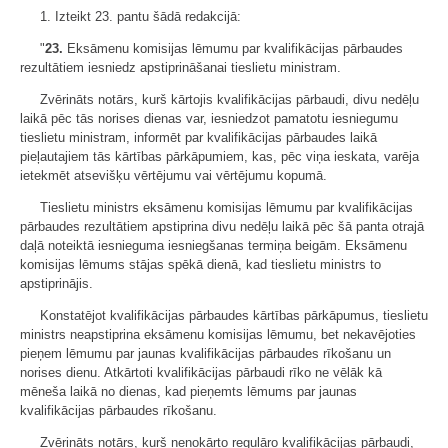
1. Izteikt 23. pantu šādā redakcijā:
"
23.
Eksāmenu komisijas lēmumu par kvalifikācijas pārbaudes
rezultātiem iesniedz apstiprināšanai tieslietu ministram.
Zvērināts notārs, kurš kārtojis kvalifikācijas pārbaudi, divu nedēļu
laikā pēc tās norises dienas var, iesniedzot pamatotu iesniegumu
tieslietu ministram, informēt par kvalifikācijas pārbaudes laikā
pieļautajiem tās kārtības pārkāpumiem, kas, pēc viņa ieskata, varēja
ietekmēt atsevišķu vērtējumu vai vērtējumu kopumā.
Tieslietu ministrs eksāmenu komisijas lēmumu par kvalifikācijas
pārbaudes rezultātiem apstiprina divu nedēļu laikā pēc šā panta otrajā
daļā noteiktā iesnieguma iesniegšanas termiņa beigām. Eksāmenu
komisijas lēmums stājas spēkā dienā, kad tieslietu ministrs to
apstiprinājis.
Konstatējot kvalifikācijas pārbaudes kārtības pārkāpumus, tieslietu
ministrs neapstiprina eksāmenu komisijas lēmumu, bet nekavējoties
pieņem lēmumu par jaunas kvalifikācijas pārbaudes rīkošanu un
norises dienu. Atkārtoti kvalifikācijas pārbaudi rīko ne vēlāk kā
mēneša laikā no dienas, kad pieņemts lēmums par jaunas
kvalifikācijas pārbaudes rīkošanu.
Zvērināts notārs, kurš nenokārto regulāro kvalifikācijas pārbaudi,