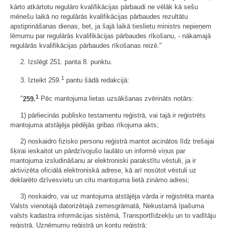
kārto atkārtotu regulāro kvalifikācijas pārbaudi ne vēlāk kā sešu
mēnešu laikā no regulārās kvalifikācijas pārbaudes rezultātu
apstiprināšanas dienas, bet, ja šajā laikā tieslietu ministrs nepieņem
lēmumu par regulārās kvalifikācijas pārbaudes rīkošanu, - nākamajā
regulārās kvalifikācijas pārbaudes rīkošanas reizē."
2. Izslēgt 251. panta 8. punktu.
1
3. Izteikt 259.
pantu šādā redakcijā:
1
"
259.
Pēc mantojuma lietas uzsākšanas zvērināts notārs:
1) pārliecinās publisko testamentu reģistrā, vai tajā ir reģistrēts
mantojuma atstājēja pēdējās gribas rīkojuma akts;
2) noskaidro fizisko personu reģistrā mantot aicinātos līdz trešajai
šķirai ieskaitot un pārdzīvojušo laulāto un informē viņus par
mantojuma izsludināšanu ar elektroniski parakstītu vēstuli, ja ir
aktivizēta oficiālā elektroniskā adrese, kā arī nosūtot vēstuli uz
deklarēto dzīvesvietu un citu mantojuma lietā zināmo adresi;
3) noskaidro, vai uz mantojuma atstājēja vārda ir reģistrēta manta
Valsts vienotajā datorizētajā zemesgrāmatā, Nekustamā īpašuma
valsts kadastra informācijas sistēmā, Transportlīdzekļu un to vadītāju
reģistrā, Uzņēmumu reģistrā un kontu reģistrā;