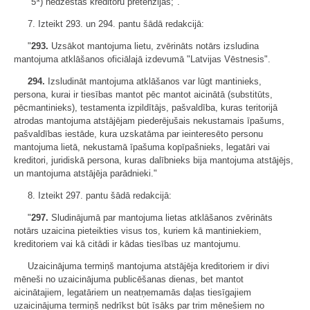
"5
) nedzēstās kreditoru pretenzijas;".
7. Izteikt 293. un 294. pantu šādā redakcijā:
"
293.
Uzsākot mantojuma lietu, zvērināts notārs izsludina
mantojuma atklāšanos oficiālajā izdevumā "Latvijas Vēstnesis".
294.
Izsludināt mantojuma atklāšanos var lūgt mantinieks,
persona, kurai ir tiesības mantot pēc mantot aicinātā (substitūts,
pēcmantinieks), testamenta izpildītājs, pašvaldība, kuras teritorijā
atrodas mantojuma atstājējam piederējušais nekustamais īpašums,
pašvaldības iestāde, kura uzskatāma par ieinteresēto personu
mantojuma lietā, nekustamā īpašuma kopīpašnieks, legatāri vai
kreditori, juridiskā persona, kuras dalībnieks bija mantojuma atstājējs,
un mantojuma atstājēja parādnieki."
8. Izteikt 297. pantu šādā redakcijā:
"
297.
Sludinājumā par mantojuma lietas atklāšanos zvērināts
notārs uzaicina pieteikties visus tos, kuriem kā mantiniekiem,
kreditoriem vai kā citādi ir kādas tiesības uz mantojumu.
Uzaicinājuma termiņš mantojuma atstājēja kreditoriem ir divi
mēneši no uzaicinājuma publicēšanas dienas, bet mantot
aicinātajiem, legatāriem un neatņemamās daļas tiesīgajiem
uzaicinājuma termiņš nedrīkst būt īsāks par trim mēnešiem no