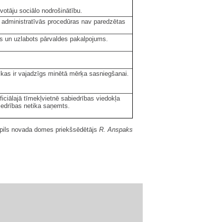
votāju sociālo nodrošinātību.
 administratīvās procedūras nav paredzētas
ogs un uzlabots pārvaldes pakalpojums.
, kas ir vajadzīgs minētā mērķa sasniegšanai.
ficiālajā tīmekļvietnē sabiedrības viedokļa
iedrības netika saņemts.
pils novada domes priekšsēdētājs
R. Anspaks