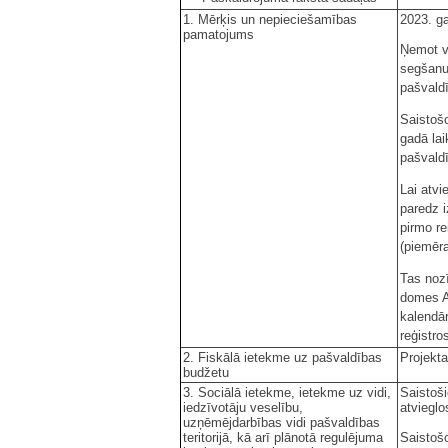
1. Mērķis un nepieciešamības
2023. ga
pamatojums
Ņemot v
segšanu 
pašvaldī
Saistošo
gadā la
pašvaldī
Lai atvi
paredz i
pirmo re
(piemēra
Tas nozī
domes A
kalendār
reģistro
2. Fiskālā ietekme uz pašvaldības
Projekt
budžetu
3. Sociālā ietekme, ietekme uz vidi,
Saistoši
iedzīvotāju veselību,
atvieglo
uzņēmējdarbības vidi pašvaldības
teritorijā, kā arī plānotā regulējuma
Saistošo