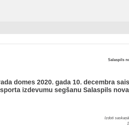
Salaspils n
vada domes 2020. gada 10. decembra sai
nsporta izdevumu segšanu Salaspils nova
Izdoti saskaņā
1