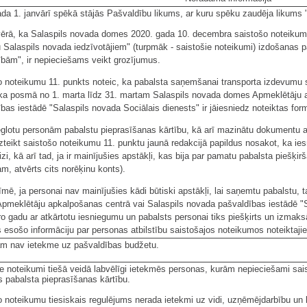
da 1. janvārī spēkā stājās Pašvaldību likums, ar kuru spēku zaudēja likums
ērā, ka Salaspils novada domes 2020. gada 10. decembra saistošo noteikumu
Salaspils novada iedzīvotājiem" (turpmāk - saistošie noteikumi) izdošanas p
bām", ir nepieciešams veikt grozījumus.
 noteikumu 11. punkts noteic, ka pabalsta saņemšanai transporta izdevumu s
ika posmā no 1. marta līdz 31. martam Salaspils novada domes Apmeklētāju 
bas iestādē "Salaspils novada Sociālais dienests" ir jāiesniedz noteiktas fo
eglotu personām pabalstu pieprasīšanas kārtību, kā arī mazinātu dokumentu a
zteikt saistošo noteikumu 11. punktu jaunā redakcijā papildus nosakot, ka ie
izi, kā arī tad, ja ir mainījušies apstākļi, kas bija par pamatu pabalsta piešķir
m, atvērts cits norēķinu konts).
mē, ja personai nav mainījušies kādi būtiski apstākļi, lai saņemtu pabalstu, 
pmeklētāju apkalpošanas centrā vai Salaspils novada pašvaldības iestādē "S
o gadu ar atkārtotu iesniegumu un pabalsts personai tiks piešķirts un izmaks
s esošo informāciju par personas atbilstību saistošajos noteikumos noteiktajie
am nav ietekme uz pašvaldības budžetu.
e noteikumi tiešā veidā labvēlīgi ietekmēs personas, kurām nepieciešami sais
s pabalsta pieprasīšanas kārtību.
 noteikumu tiesiskais regulējums nerada ietekmi uz vidi, uzņēmējdarbību un 