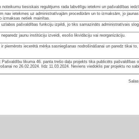
 noteikumu tiesiskais regulējums rada labvēlīgu ietekmi un pašvaldības iedzī
am nav ietekmes uz administratīvajām procedūrām un to izmaksām, jo jaunas
o izmaksas netiek mainītas.
 uzlabos pašvaldības funkciju izpildi, jo tiks samazināts administratīvais sl
 neparedz jaunu institūciju izveidi, esošo likvidāciju vai reorganizāciju.
 ir piemērots iecerētā mērķa sasniegšanas nodrošināšanai un paredz tikai to
t Pašvaldību likuma 46. panta trešo daļu projekts tika publicēts pašvaldības o
ošanai no 26.02.2024. līdz 11.03.2024. Neviens viedoklis par projektu no sab
Salas