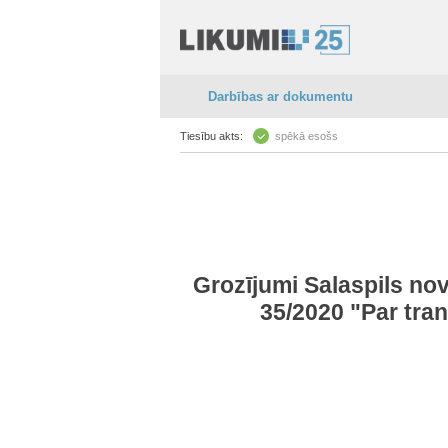
Darbības ar dokumentu
Tiesību akts:
spēkā esošs
Grozījumi Salaspils no
35/2020 "Par tra