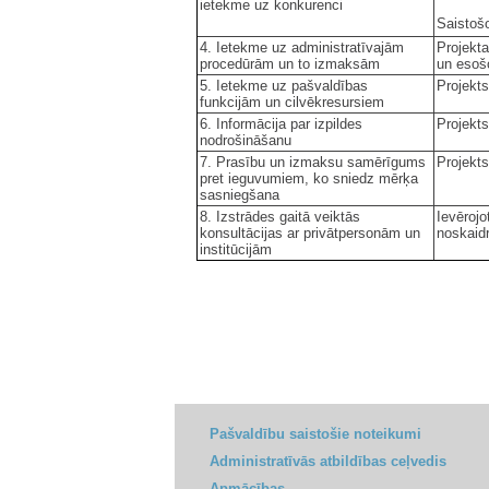
ietekme uz konkurenci
Saistošo
4. Ietekme uz administratīvajām
Projekt
procedūrām un to izmaksām
un esoš
5. Ietekme uz pašvaldības
Projekts
funkcijām un cilvēkresursiem
6. Informācija par izpildes
Projekts
nodrošināšanu
7. Prasību un izmaksu samērīgums
Projekts
pret ieguvumiem, ko sniedz mērķa
sasniegšana
8. Izstrādes gaitā veiktās
Ievērojo
konsultācijas ar privātpersonām un
noskaidr
institūcijām
Pašvaldību saistošie noteikumi
Administratīvās atbildības ceļvedis
Apmācības