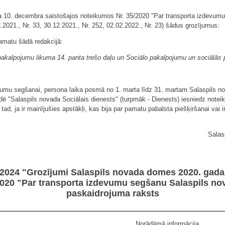
a 10. decembra saistošajos noteikumos Nr. 35/2020 "Par transporta izdevumu
2.2021., Nr. 33, 30.12.2021., Nr. 252, 02.02.2022., Nr. 23) šādus grozījumus:
pamatu šādā redakcijā:
pakalpojumu likuma 14. panta trešo daļu un Sociālo pakalpojumu un sociālās p
evumu segšanai, persona laika posmā no 1. marta līdz 31. martam Salaspils
ādē "Salaspils novada Sociālais dienests" (turpmāk - Dienests) iesniedz not
ī tad, ja ir mainījušies apstākļi, kas bija par pamatu pabalsta piešķiršanai vai
Salas
/2024 "Grozījumi Salaspils novada domes 2020. gada
020 "Par transporta izdevumu segšanu Salaspils no
paskaidrojuma raksts
Norādāmā informācija