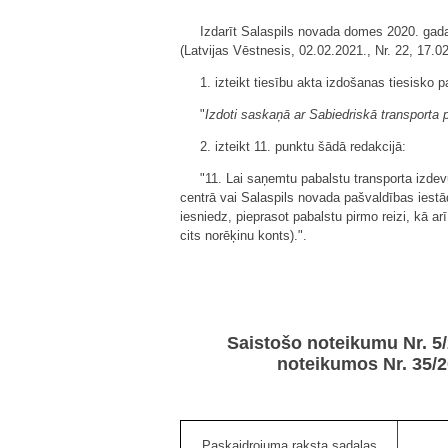
Izdarīt Salaspils novada domes 2020. gad
(Latvijas Vēstnesis, 02.02.2021., Nr. 22, 17.0
1. izteikt tiesību akta izdošanas tiesisko 
"
Izdoti saskaņā ar Sabiedriskā transporta 
2. izteikt 11. punktu šādā redakcijā:
"11. Lai saņemtu pabalstu transporta izd
centrā vai Salaspils novada pašvaldības iest
iesniedz, pieprasot pabalstu pirmo reizi, kā ar
cits norēķinu konts).".
Saistošo noteikumu Nr. 5
noteikumos Nr. 35/2
Paskaidrojuma raksta sadaļas