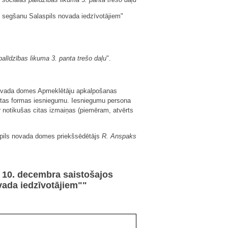
 segšanu Salaspils novada iedzīvotājiem"
alīdzības likuma 3. panta trešo daļu
".
 novada domes Apmeklētāju apkalpošanas
eiktas formas iesniegumu. Iesniegumu persona
 ir notikušas citas izmaiņas (piemēram, atvērts
pils novada domes priekšsēdētājs
R. Anspaks
 10. decembra saistošajos
vada iedzīvotājiem""