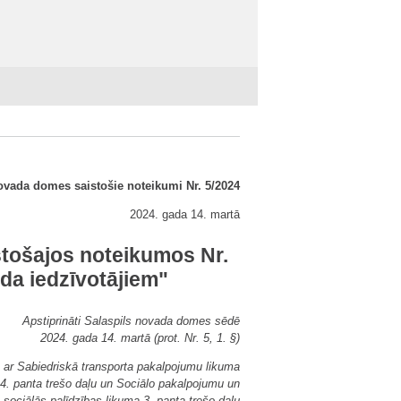
ovada domes saistošie noteikumi Nr. 5/2024
2024. gada 14. martā
stošajos noteikumos Nr.
da iedzīvotājiem"
Apstiprināti Salaspils novada domes sēdē
2024. gada 14. martā (prot. Nr. 5, 1. §)
 ar Sabiedriskā transporta pakalpojumu likuma
4. panta trešo daļu un Sociālo pakalpojumu un
sociālās palīdzības likuma 3. panta trešo daļu