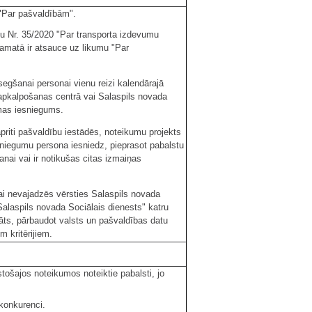
 "Par pašvaldībām".
 Nr. 35/2020 "Par transporta izdevumu
amatā ir atsauce uz likumu "Par
egšanai personai vienu reizi kalendārajā
apkalpošanas centrā vai Salaspils novada
rmas iesniegums.
priti pašvaldību iestādēs, noteikumu projekts
sniegumu persona iesniedz, pieprasot pabalstu
šanai vai ir notikušas citas izmaiņas
tai nevajadzēs vērsties Salaspils novada
alaspils novada Sociālais dienests" katru
āts, pārbaudot valsts un pašvaldības datu
m kritērijiem.
tošajos noteikumos noteiktie pabalsti, jo
konkurenci.