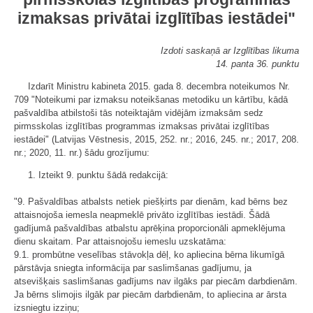
izmaksas privātai izglītības iestādei"
Izdoti saskaņā ar Izglītības likuma
14. panta 36. punktu
Izdarīt Ministru kabineta 2015. gada 8. decembra noteikumos Nr.
709 "Noteikumi par izmaksu noteikšanas metodiku un kārtību, kādā
pašvaldība atbilstoši tās noteiktajām vidējām izmaksām sedz
pirmsskolas izglītības programmas izmaksas privātai izglītības
iestādei" (Latvijas Vēstnesis, 2015, 252. nr.; 2016, 245. nr.; 2017, 208.
nr.; 2020, 11. nr.) šādu grozījumu:
1. Izteikt 9. punktu šādā redakcijā:
"9. Pašvaldības atbalsts netiek piešķirts par dienām, kad bērns bez
attaisnojoša iemesla neapmeklē privāto izglītības iestādi. Šādā
gadījumā pašvaldības atbalstu aprēķina proporcionāli apmeklējuma
dienu skaitam. Par attaisnojošu iemeslu uzskatāma:
9.1. prombūtne veselības stāvokļa dēļ, ko apliecina bērna likumīgā
pārstāvja sniegta informācija par saslimšanas gadījumu, ja
atsevišķais saslimšanas gadījums nav ilgāks par piecām darbdienām.
Ja bērns slimojis ilgāk par piecām darbdienām, to apliecina ar ārsta
izsniegtu izziņu;