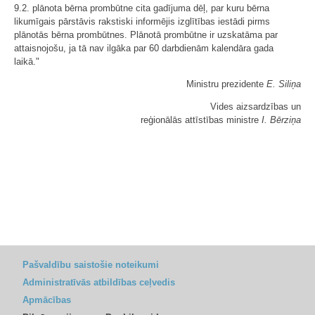
9.2. plānota bērna prombūtne cita gadījuma dēļ, par kuru bērna
likumīgais pārstāvis rakstiski informējis izglītības iestādi pirms
plānotās bērna prombūtnes. Plānotā prombūtne ir uzskatāma par
attaisnojošu, ja tā nav ilgāka par 60 darbdienām kalendāra gada
laikā."
Ministru prezidente
E. Siliņa
Vides aizsardzības un
reģionālās attīstības ministre
I. Bērziņa
Pašvaldību saistošie noteikumi
Administratīvās atbildības ceļvedis
Apmācības