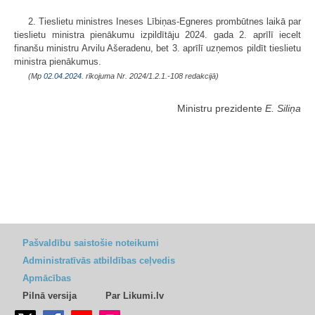
2. Tieslietu ministres Ineses Lībiņas-Egneres prombūtnes laikā par
tieslietu ministra pienākumu izpildītāju 2024. gada 2. aprīlī iecelt
finanšu ministru Arvilu Ašeradenu, bet 3. aprīlī uzņemos pildīt tieslietu
ministra pienākumus.
(Mp
02.04.2024.
rīkojuma Nr. 2024/1.2.1.-108 redakcijā)
Ministru prezidente
E. Siliņa
Pašvaldību saistošie noteikumi
Administratīvās atbildības ceļvedis
Apmācības
Pilnā versija
Par Likumi.lv