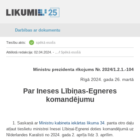
Darbības ar dokumentu
Tiesību akts:
spēkā esošs
Attēlotā redakcija: 02.04.2024. - ... /
Spēkā esošā
Ministru prezidenta rīkojums Nr. 2024/1.2.1.-104
Rīgā 2024. gada 26. martā
Par Ineses Lībiņas-Egneres
komandējumu
1. Saskaņā ar
Ministru kabineta iekārtas likuma
34.
panta otro daļu
atļaut tieslietu ministrei Inesei Lībiņai-Egnerei doties komandējumā uz
Nīderlandes Karalisti no 2024. gada 2. aprīļa līdz 3. aprīlim.