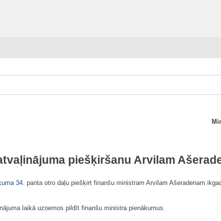
Min
atvaļinājuma piešķiršanu Arvilam Ašera
ikuma
34.
panta otro daļu piešķirt finanšu ministram Arvilam Ašeradenam ikga
inājuma laikā uzņemos pildīt finanšu ministra pienākumus.