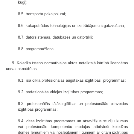
kuģi);
8.5. transporta pakalpojumi;
8.6. kokapstrādes tehnoloģijas un izstrādājumu izgatavošana;
8.7. datorsistēmas, datubāzes un datortīkli;
8.8. programmēšana.
9. Koledža īsteno normatīvajos aktos noteiktajā kārtībā licencētas
un/vai akreditētas:
9.1. īsā cikla profesionālās augstākās izglītības programmas;
9.2. profesionālās vidējās izglītības programmas;
9.3. profesionālās tālākizglītības un profesionālās pilnveides
izglītības programmas;
9.4. citas izglītības programmas un atsevišķus studiju kursus
vai profesionālo kompetenču moduļus atbilstoši koledžas
domes lēmumiem vai noslēgtajiem līgumiem ar citām izglītības