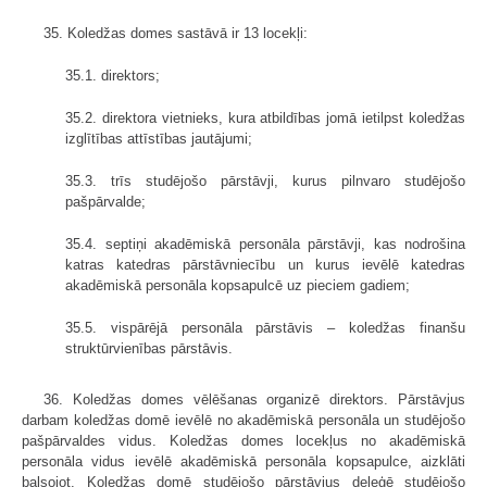
35. Koledžas domes sastāvā ir 13 locekļi:
35.1. direktors;
35.2. direktora vietnieks, kura atbildības jomā ietilpst koledžas
izglītības attīstības jautājumi;
35.3. trīs studējošo pārstāvji, kurus pilnvaro studējošo
pašpārvalde;
35.4. septiņi akadēmiskā personāla pārstāvji, kas nodrošina
katras katedras pārstāvniecību un kurus ievēlē katedras
akadēmiskā personāla kopsapulcē uz pieciem gadiem;
35.5. vispārējā personāla pārstāvis – koledžas finanšu
struktūrvienības pārstāvis.
36. Koledžas domes vēlēšanas organizē direktors. Pārstāvjus
darbam koledžas domē ievēlē no akadēmiskā personāla un studējošo
pašpārvaldes vidus. Koledžas domes locekļus no akadēmiskā
personāla vidus ievēlē akadēmiskā personāla kopsapulce, aizklāti
balsojot. Koledžas domē studējošo pārstāvjus deleģē studējošo