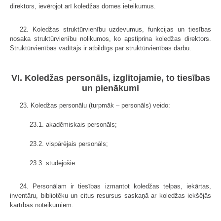
direktors, ievērojot arī koledžas domes ieteikumus.
22. Koledžas struktūrvienību uzdevumus, funkcijas un tiesības
nosaka struktūrvienību nolikumos, ko apstiprina koledžas direktors.
Struktūrvienības vadītājs ir atbildīgs par struktūrvienības darbu.
VI. Koledžas personāls, izglītojamie, to tiesības
un pienākumi
23. Koledžas personālu (turpmāk – personāls) veido:
23.1. akadēmiskais personāls;
23.2. vispārējais personāls;
23.3. studējošie.
24. Personālam ir tiesības izmantot koledžas telpas, iekārtas,
inventāru, bibliotēku un citus resursus saskaņā ar koledžas iekšējās
kārtības noteikumiem.