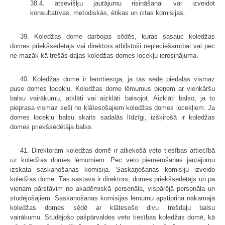
38.4. atsevišķu jautājumu risināšanai var izveidot
konsultatīvas, metodiskās, ētikas un citas komisijas.
39. Koledžas dome darbojas sēdēs, kuras sasauc koledžas
domes priekšsēdētājs vai direktors atbilstoši nepieciešamībai vai pēc
ne mazāk kā trešās daļas koledžas domes locekļu ierosinājuma.
40. Koledžas dome ir lemttiesīga, ja tās sēdē piedalās vismaz
puse domes locekļu. Koledžas dome lēmumus pieņem ar vienkāršu
balsu vairākumu, atklāti vai aizklāti balsojot. Aizklāti balso, ja to
pieprasa vismaz seši no klātesošajiem koledžas domes locekļiem. Ja
domes locekļu balsu skaits sadalās līdzīgi, izšķirošā ir koledžas
domes priekšsēdētāja balss.
41. Direktoram koledžas domē ir atliekošā veto tiesības attiecībā
uz koledžas domes lēmumiem. Pēc veto piemērošanas jautājumu
izskata saskaņošanas komisija. Saskaņošanas komisiju izveido
koledžas dome. Tās sastāvā ir direktors, domes priekšsēdētājs un pa
vienam pārstāvim no akadēmiskā personāla, vispārējā personāla un
studējošajiem. Saskaņošanas komisijas lēmumu apstiprina nākamajā
koledžas domes sēdē ar klātesošo divu trešdaļu balsu
vairākumu. Studējošo pašpārvaldes veto tiesības koledžas domē, kā