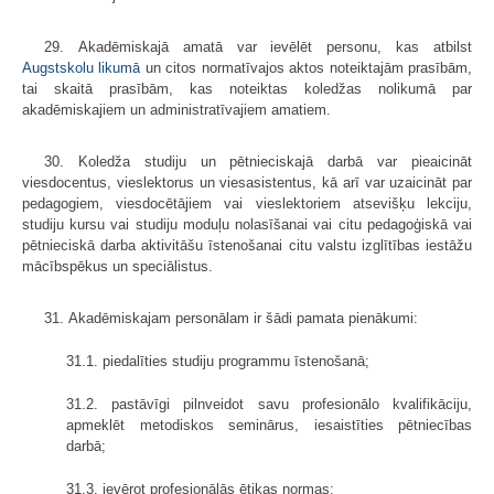
29. Akadēmiskajā amatā var ievēlēt personu, kas atbilst
Augstskolu likumā
un citos normatīvajos aktos noteiktajām prasībām,
tai skaitā prasībām, kas noteiktas koledžas nolikumā par
akadēmiskajiem un administratīvajiem amatiem.
30. Koledža studiju un pētnieciskajā darbā var pieaicināt
viesdocentus, vieslektorus un viesasistentus, kā arī var uzaicināt par
pedagogiem, viesdocētājiem vai vieslektoriem atsevišķu lekciju,
studiju kursu vai studiju moduļu nolasīšanai vai citu pedagoģiskā vai
pētnieciskā darba aktivitāšu īstenošanai citu valstu izglītības iestāžu
mācībspēkus un speciālistus.
31. Akadēmiskajam personālam ir šādi pamata pienākumi:
31.1. piedalīties studiju programmu īstenošanā;
31.2. pastāvīgi pilnveidot savu profesionālo kvalifikāciju,
apmeklēt metodiskos seminārus, iesaistīties pētniecības
darbā;
31.3. ievērot profesionālās ētikas normas;