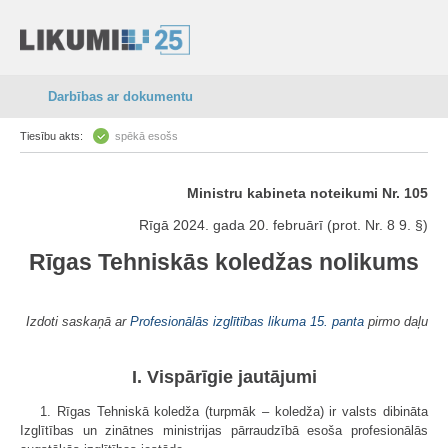
Darbības ar dokumentu
Tiesību akts:
spēkā esošs
Ministru kabineta noteikumi Nr. 105
Rīgā 2024. gada 20. februārī (prot. Nr. 8 9. §)
Rīgas Tehniskās koledžas nolikums
Izdoti saskaņā ar
Profesionālās izglītības likuma
15. panta
pirmo daļu
I. Vispārīgie jautājumi
1. Rīgas Tehniskā koledža (turpmāk – koledža) ir valsts dibināta
Izglītības un zinātnes ministrijas pārraudzībā esoša profesionālās