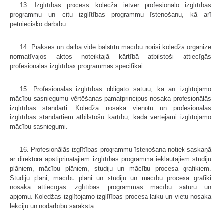
13. Izglītības process koledžā ietver profesionālo izglītības
programmu un citu izglītības programmu īstenošanu, kā arī
pētniecisko darbību.
14. Prakses un darba vidē balstītu mācību norisi koledža organizē
normatīvajos aktos noteiktajā kārtībā atbilstoši attiecīgās
profesionālās izglītības programmas specifikai.
15. Profesionālās izglītības obligāto saturu, kā arī izglītojamo
mācību sasniegumu vērtēšanas pamatprincipus nosaka profesionālās
izglītības standarti. Koledža nosaka vienotu un profesionālās
izglītības standartiem atbilstošu kārtību, kādā vērtējami izglītojamo
mācību sasniegumi.
16. Profesionālās izglītības programmu īstenošana notiek saskaņā
ar direktora apstiprinātajiem izglītības programmā iekļautajiem studiju
plāniem, mācību plāniem, studiju un mācību procesa grafikiem.
Studiju plāni, mācību plāni un studiju un mācību procesa grafiki
nosaka attiecīgās izglītības programmas mācību saturu un
apjomu. Koledžas izglītojamo izglītības procesa laiku un vietu nosaka
lekciju un nodarbību sarakstā.