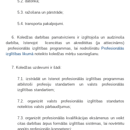
5.2. datorika;
5.3. ražošana un pārstrāde;
5.4. transporta pakalpojumi.
6. Koledžas darbības pamatvirziens ir izglītojoša un audzinoša
darbība, īstenojot licencētas un akreditētas (ja attiecināms)
profesionālās izglītības programmas, lai nodrošinātu
Profesionālās
izglītības likumā
noteikto koledžas mērķu sasniegšanu.
7. Koledžas uzdevumi ir šādi:
7.1. izstrādāt un īstenot profesionālās izglītības programmas
atbilstoši profesiju standartiem un valsts profesionālās
izglītības standartiem;
7.2. organizēt valsts profesionālās izglītības standartos
noteiktos valsts pārbaudījumus;
7.3. organizēt profesionālās kvalifikācijas eksāmenus un veikt
citas darbības ārpus formālās izglītības sistēmas, lai novērtētu
apgūto profesionālo kompetenci;