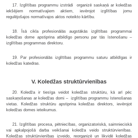
17. Izglītības programmu izstrādi organizē saskaņā ar koledžas
iekšējiem normatīvajiem aktiem, ievērojot izglītības jomu
regulējošajos normatīvajos aktos noteikto kārtību.
18. Īsā cikla profesionālās augstākās izglītības programmai
koledžas dome apstiprina atbildīgo personu par tās īstenošanu –
izglītības programmas direktoru.
19. Par profesionālās izglītības programmu saturu atbildīgas ir
koledžas katedras.
V. Koledžas struktūrvienības
20. Koledža ir tiesīga veidot koledžas struktūru, kā arī pēc
saskaņošanas ar koledžas domi – izglītības programmu īstenošanas
vietas. Koledžas struktūru apstiprina koledžas direktors, ievērojot
koledžas domes ieteikumus.
21. Izglītības procesa, pētniecības, organizatoriskā, saimnieciskā
vai apkalpojošā darba veikšanai koledža veido struktūrvienības.
Koledžas struktūrvienības izveido, reorganizē un likvidē koledžas