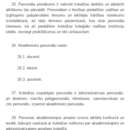
25. Personāla pienākums ir sekmēt koledžas darbību un atbalstīt
atklātumu tās pārvaldē. Personālam ir tiesības piedalīties vadības un
izglītojamo pašpārvaldes lēmumu un iekšējās kārtības noteikumu
izstrādāšanā, arī tādu lēmumu pieņemšanā, kas skar personāla
intereses, kā arī piedalīties koledžas koleģiālo vadības institūciju
sēdēs, iesniegt priekšlikumus un tikt uzklausītam.
26. Akadēmisko personālu veido:
26.1. docenti;
26.2. lektori;
26.3. asistenti.
27. Koledžas vispārējais personāls ir administratīvais personāls,
arī direktors, mācību palīgpersonāls, tehniskais, saimnieciskais un
cits personāls, izņemot akadēmisko personālu.
28. Personas akadēmiskajos amatos izvirza atklātā konkursā un
ievēlē, balsojot saskaņā ar koledžas nolikumu par akadēmiskajiem un
administratīvajiem amatiem koledžā.