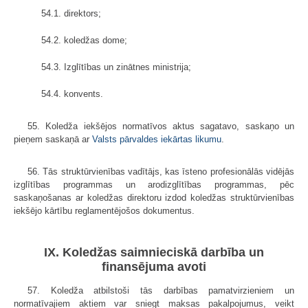
54.1. direktors;
54.2. koledžas dome;
54.3. Izglītības un zinātnes ministrija;
54.4. konvents.
55. Koledža iekšējos normatīvos aktus sagatavo, saskaņo un
pieņem saskaņā ar
Valsts pārvaldes iekārtas likumu
.
56. Tās struktūrvienības vadītājs, kas īsteno profesionālās vidējās
izglītības programmas un arodizglītības programmas, pēc
saskaņošanas ar koledžas direktoru izdod koledžas struktūrvienības
iekšējo kārtību reglamentējošos dokumentus.
IX. Koledžas saimnieciskā darbība un
finansējuma avoti
57. Koledža atbilstoši tās darbības pamatvirzieniem un
normatīvajiem aktiem var sniegt maksas pakalpojumus, veikt