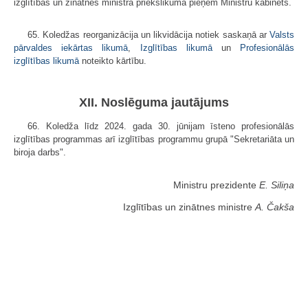
izglītības un zinātnes ministra priekšlikuma pieņem Ministru kabinets.
65. Koledžas reorganizācija un likvidācija notiek saskaņā ar
Valsts
pārvaldes iekārtas likumā
,
Izglītības likumā
un
Profesionālās
izglītības likumā
noteikto kārtību.
XII. Noslēguma jautājums
66. Koledža līdz 2024. gada 30. jūnijam īsteno profesionālās
izglītības programmas arī izglītības programmu grupā "Sekretariāta un
biroja darbs".
Ministru prezidente
E. Siliņa
Izglītības un zinātnes ministre
A. Čakša