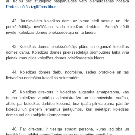
arī rīcību pēc studējošo pašpārvaldes veto piemērošanas nosaka
Profesionālās izglītības likums
.
42. Jaunievēlēto koledžas domi uz pirmo sēdi sasauc un līdz
priekšsēdētāja ievēlēšanai vada koledžas direktors. Pirmajā sēdē
ievēlē koledžas domes priekšsēdētāju un tā biedru.
43. Koledžas domes priekšsēdētājs plāno un organizē koledžas
domes darbu. Koledžas domes priekšsēdētāja prombūtnes laikā viņa
pienākumus pilda koledžas domes priekšsēdētāja biedrs.
44. Koledžas domes darbu nodrošina, sēdes protokolē un tās
lietvedību nodrošina koledžas sekretariāts.
45. Koledžas direktors ir koledžas augstākā amatpersona, kas
īsteno koledžas vispārīgo administratīvo un saimniecisko vadību,
atbild par koledžas darbību kopumā, bez īpaša pilnvarojuma pārstāv
koledžu un pieņem lēmumus jautājumos, kuri neietilpst koledžas
domes vai citu subjektu kompetencē.
46. Par direktoru ir tiesīga strādāt persona, kuras izglītība un
kvalifikācija atbilst normatīvajos aktos noteiktajām prasībām.