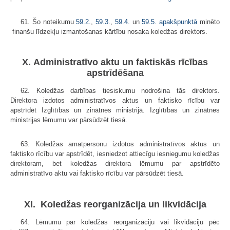
61. Šo noteikumu
59.2.
,
59.3.
​​​​​,
59.4.
un
59.5. apakšpunktā
minēto
finanšu līdzekļu izmantošanas kārtību nosaka koledžas direktors.
X. Administratīvo aktu un faktiskās rīcības
apstrīdēšana
62. Koledžas darbības tiesiskumu nodrošina tās direktors.
Direktora izdotos administratīvos aktus un faktisko rīcību var
apstrīdēt Izglītības un zinātnes ministrijā. Izglītības un zinātnes
ministrijas lēmumu var pārsūdzēt tiesā.
63. Koledžas amatpersonu izdotos administratīvos aktus un
faktisko rīcību var apstrīdēt, iesniedzot attiecīgu iesniegumu koledžas
direktoram, bet koledžas direktora lēmumu par apstrīdēto
administratīvo aktu vai faktisko rīcību var pārsūdzēt tiesā.
XI. Koledžas reorganizācija un likvidācija
64. Lēmumu par koledžas reorganizāciju vai likvidāciju pēc