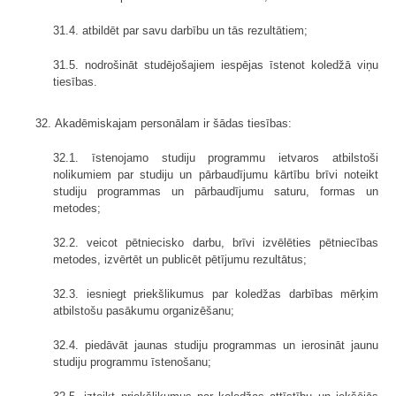
31.4. atbildēt par savu darbību un tās rezultātiem;
31.5. nodrošināt studējošajiem iespējas īstenot koledžā viņu
tiesības.
32. Akadēmiskajam personālam ir šādas tiesības:
32.1. īstenojamo studiju programmu ietvaros atbilstoši
nolikumiem par studiju un pārbaudījumu kārtību brīvi noteikt
studiju programmas un pārbaudījumu saturu, formas un
metodes;
32.2. veicot pētniecisko darbu, brīvi izvēlēties pētniecības
metodes, izvērtēt un publicēt pētījumu rezultātus;
32.3. iesniegt priekšlikumus par koledžas darbības mērķim
atbilstošu pasākumu organizēšanu;
32.4. piedāvāt jaunas studiju programmas un ierosināt jaunu
studiju programmu īstenošanu;