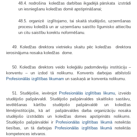
48.4. nodrošina koledžas darbības ikgadējā pārskata izstrādi
un iesniegšanu koledžas domē apstiprināšanai;
48.5. organizē izglītojamo, tai skaitā studējošo, uzņemšanas
procesu koledžā un ar uzņemšanu saistīto līgumisko attiecību
un citu saistību korektu noformēšanu.
49. Koledžas direktora vietnieku skaitu pēc koledžas direktora
ierosinājuma nosaka koledžas dome.
50. Koledžas direktors veido koleģiālu padomdevēju institūciju –
konventu – un izdod tā nolikumu. Konvents darbojas atbilstoši
Profesionālās izglītības likumam
un saskaņā ar konventa nolikumu.
51. Studējošie, ievērojot
Profesionālās izglītības likumu
, izveido
studējošo pašpārvaldi. Studējošo pašpārvaldes skaitlisko sastāvu,
ievēlēšanas kārtību studējošo pašpārvaldē un koledžas
lēmējinstitūcijās, kā arī pašpārvaldes darba organizāciju nosaka
studējošo izstrādāts un koledžas domes apstiprināts nolikums.
Studējošo pašpārvaldei ir
Profesionālās izglītības likumā
noteiktās
tiesības, un tā darbojas
Profesionālās izglītības likumā
noteiktās
kompetences ietvaros.