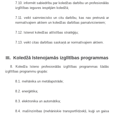
7.10. informēt sabiedrību par koledžas darbību un profesionālās
izglītības ieguves iespējām koledžā;
7.11. veikt saimniecisko un citu darbību, kas nav pretrunā ar
normatīvajiem aktiem un koledžas darbības pamatvirzieniem;
7.12. īstenot koledžas attīstības stratēģiju;
7.13. veikt citas darbības saskaņā ar normatīvajiem aktiem.
III. Koledžā īstenojamās izglītības programmas
8. Koledža īsteno profesionālās izglītības programmas šādās
izglītības programmu grupās:
8.1. mehānika un metālapstrāde;
8.2. enerģētika;
8.3. elektronika un automātika;
8.4. mašīnzinības (mehāniskie transportlīdzekļi, kuģi un gaisa