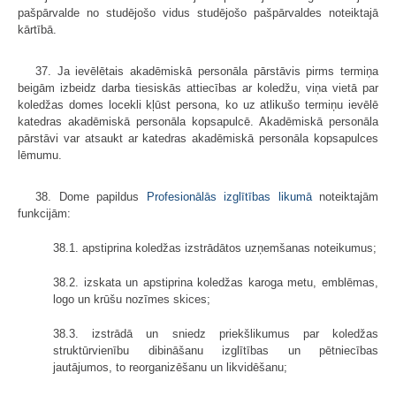
pašpārvalde no studējošo vidus studējošo pašpārvaldes noteiktajā
kārtībā.
37. Ja ievēlētais akadēmiskā personāla pārstāvis pirms termiņa
beigām izbeidz darba tiesiskās attiecības ar koledžu, viņa vietā par
koledžas domes locekli kļūst persona, ko uz atlikušo termiņu ievēlē
katedras akadēmiskā personāla kopsapulcē. Akadēmiskā personāla
pārstāvi var atsaukt ar katedras akadēmiskā personāla kopsapulces
lēmumu.
38. Dome papildus
Profesionālās izglītības likumā
noteiktajām
funkcijām:
38.1. apstiprina koledžas izstrādātos uzņemšanas noteikumus;
38.2. izskata un apstiprina koledžas karoga metu, emblēmas,
logo un krūšu nozīmes skices;
38.3. izstrādā un sniedz priekšlikumus par koledžas
struktūrvienību dibināšanu izglītības un pētniecības
jautājumos, to reorganizēšanu un likvidēšanu;