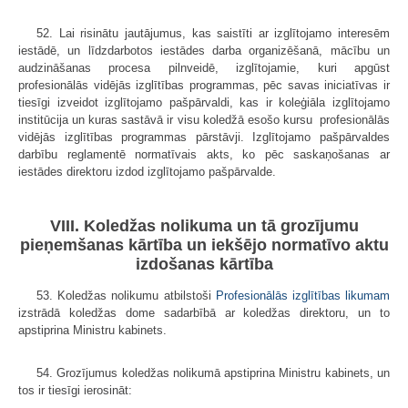
52. Lai risinātu jautājumus, kas saistīti ar izglītojamo interesēm
iestādē, un līdzdarbotos iestādes darba organizēšanā, mācību un
audzināšanas procesa pilnveidē, izglītojamie, kuri apgūst
profesionālās vidējās izglītības programmas, pēc savas iniciatīvas ir
tiesīgi izveidot izglītojamo pašpārvaldi, kas ir koleģiāla izglītojamo
institūcija un kuras sastāvā ir visu koledžā esošo kursu profesionālās
vidējās izglītības programmas pārstāvji. Izglītojamo pašpārvaldes
darbību reglamentē normatīvais akts, ko pēc saskaņošanas ar
iestādes direktoru izdod izglītojamo pašpārvalde.
VIII. Koledžas nolikuma un tā grozījumu
pieņemšanas kārtība un iekšējo normatīvo aktu
izdošanas kārtība
53. Koledžas nolikumu atbilstoši
Profesionālās izglītības likumam
izstrādā koledžas dome sadarbībā ar koledžas direktoru, un to
apstiprina Ministru kabinets.
54. Grozījumus koledžas nolikumā apstiprina Ministru kabinets, un
tos ir tiesīgi ierosināt: