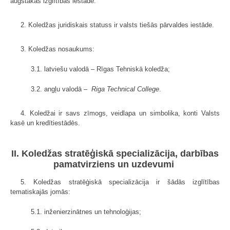
augstākās izglītības iestāde.
2. Koledžas juridiskais statuss ir valsts tiešās pārvaldes iestāde.
3. Koledžas nosaukums:
3.1. latviešu valodā – Rīgas Tehniskā koledža;
3.2. angļu valodā –
Riga Technical College
.
4. Koledžai ir savs zīmogs, veidlapa un simbolika, konti Valsts
kasē un kredītiestādēs.
II. Koledžas stratēģiskā specializācija, darbības
pamatvirziens un uzdevumi
5. Koledžas stratēģiskā specializācija ir šādās izglītības
tematiskajās jomās:
5.1. inženierzinātnes un tehnoloģijas;