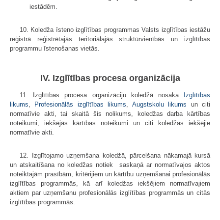
iestādēm.
10. Koledža īsteno izglītības programmas Valsts izglītības iestāžu
reģistrā reģistrētajās teritoriālajās struktūrvienībās un izglītības
programmu īstenošanas vietās.
IV. Izglītības procesa organizācija
11. Izglītības procesa organizāciju koledžā nosaka
Izglītības
likums
,
Profesionālās izglītības likums
,
Augstskolu likums
un citi
normatīvie akti, tai skaitā šis nolikums, koledžas darba kārtības
noteikumi, iekšējās kārtības noteikumi un citi koledžas iekšējie
normatīvie akti.
12. Izglītojamo uzņemšana koledžā, pārcelšana nākamajā kursā
un atskaitīšana no koledžas notiek saskaņā ar normatīvajos aktos
noteiktajām prasībām, kritērijiem un kārtību uzņemšanai profesionālās
izglītības programmās, kā arī koledžas iekšējiem normatīvajiem
aktiem par uzņemšanu profesionālās izglītības programmās un citās
izglītības programmās.