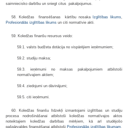
saimniecisko darbību un sniegt citus pakalpojumus.
58. Koledžas finansēšanas kārtību nosaka
Izglītības likums
,
Profesionālās izglītības likums
un citi normatīvie akti.
59. Koledžas finanšu resursus veido:
59.1. valsts budžeta dotācija no vispārējiem ieņēmumiem;
59.2. studiju maksa;
59.3. ieņēmumi no maksas pakalpojumiem atbilstoši
normatīvajiem aktiem;
59.4. ziedojumi un dāvinājumi;
59.5. citi ieņēmumi.
60. Koledžas finanšu līdzekļi izmantojami izglītības un studiju
procesa nodrošināšanai atbilstoši koledžas normatīvajos aktos
noteiktajiem koledžas darbības mērķiem, kā arī studējošo
pašpārvaldes finansēšanai atbilstoši
Profesionālās izglītības likumam
.