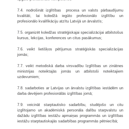
7.4. nodrošināt izglītības procesa un valsts pārbaudījumu
kvalitāti, lai koledžā iegūto profesionālo izglītību un
profesionālo kvalifikāciju atzītu Latvijā un ārvalstīs;
7.5. organizēt koledžas stratēģiskajai specializācijai atbilstošus
kursus, lekcijas, konferences un citus pasākumus;
7.6. veikt lietišķos pētījumus stratēģiskās specializācijas
jomās;
7.7. veikt metodiskā darba virsvadību Izglītības un zinātnes
ministrijas noteiktajās jomās un atbilstoši noteiktajiem
uzdevumiem;
7.8. sadarboties ar Latvijas un ārvalstu izglītības iestādēm un
darba devējiem profesionālās izglītības jomā;
7.9. veicināt starptautisko sadarbību, studējošo un citu
izglītojamo un akadēmiskā personāla dalību starpvalstu un
dažādu izglītības iestāžu apmaiņas programmās un izglītības
iestāžu starptautiskajās sadarbības programmās pētniecībā;