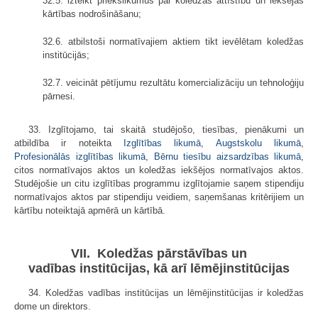
32.5. izteikt priekšlikumus par koledžas attīstību un iekšējās
kārtības nodrošināšanu;
32.6. atbilstoši normatīvajiem aktiem tikt ievēlētam koledžas
institūcijās;
32.7. veicināt pētījumu rezultātu komercializāciju un tehnoloģiju
pārnesi.
33. Izglītojamo, tai skaitā studējošo, tiesības, pienākumi un
atbildība ir noteikta
Izglītības likumā
,
Augstskolu likumā
,
Profesionālās izglītības likumā
,
Bērnu tiesību aizsardzības likumā
,
citos normatīvajos aktos un koledžas iekšējos normatīvajos aktos.
Studējošie un citu izglītības programmu izglītojamie saņem stipendiju
normatīvajos aktos par stipendiju veidiem, saņemšanas kritērijiem un
kārtību noteiktajā apmērā un kārtībā.
VII. Koledžas pārstāvības un
vadības institūcijas, kā arī lēmējinstitūcijas
34. Koledžas vadības institūcijas un lēmējinstitūcijas ir koledžas
dome un direktors.