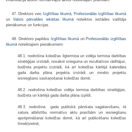
47. Direktors veic
Izglītības likumā
,
Profesionālās izglītības likumā
un
Valsts pārvaldes iekārtas likumā
noteiktos iestādes vadītāja
pienākumus un funkcijas.
48. Direktors papildus
Izglītības likumā
un
Profesionālās izglītības
likumā
noteiktajiem pienākumiem:
48.1. nodrošina koledžas ilgtermiņa un vidēja termiņa darbības
stratēģijas izstrādi, nosakot snieguma un rezultatīvos rādītājus,
budžeta projektu izstrādi, kā arī koledžas kārtējā kalendāra
gada darba plāna projekta izstrādi un minēto projektu
iesniegšanu saskaņošanai koledžas domē;
48.2. nodrošina koledžas vidēja termiņa darbības stratēģijas,
budžeta un kārtējā gada darba plāna izpildi;
48.3. nodrošina gada publiskā pārskata sagatavošanu, tā
satura atbilstību normatīvo aktu prasībām un iesniegšanu
apstiprināšanai koledžas domē, kā arī publicēšanu koledžas
tīmekļvietnē;