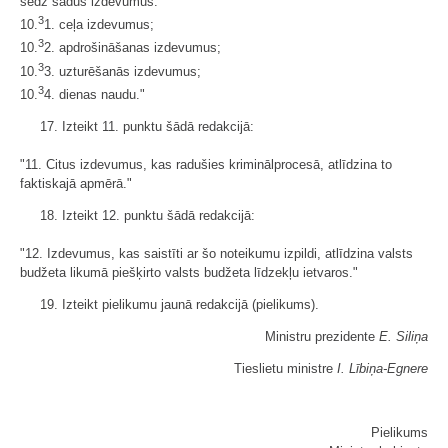
sedz šādus izdevumus:
3
10.
1. ceļa izdevumus;
3
10.
2. apdrošināšanas izdevumus;
3
10.
3. uzturēšanās izdevumus;
3
10.
4. dienas naudu."
17. Izteikt 11. punktu šādā redakcijā:
"11. Citus izdevumus, kas radušies kriminālprocesā, atlīdzina to
faktiskajā apmērā."
18. Izteikt 12. punktu šādā redakcijā:
"12. Izdevumus, kas saistīti ar šo noteikumu izpildi, atlīdzina valsts
budžeta likumā piešķirto valsts budžeta līdzekļu ietvaros."
19. Izteikt pielikumu jaunā redakcijā (
pielikums
).
Ministru prezidente
E. Siliņa
Tieslietu ministre
I. Lībiņa-Egnere
Pielikums