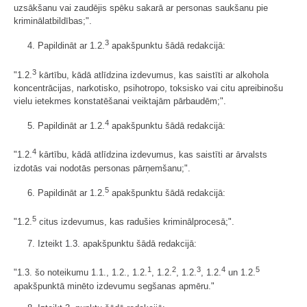
uzsākšanu vai zaudējis spēku sakarā ar personas saukšanu pie
kriminālatbildības;".
3
4. Papildināt ar 1.2.
apakšpunktu šādā redakcijā:
3
"1.2.
kārtību, kādā atlīdzina izdevumus, kas saistīti ar alkohola
koncentrācijas, narkotisko, psihotropo, toksisko vai citu apreibinošu
vielu ietekmes konstatēšanai veiktajām pārbaudēm;".
4
5. Papildināt ar 1.2.
apakšpunktu šādā redakcijā:
4
"1.2.
kārtību, kādā atlīdzina izdevumus, kas saistīti ar ārvalsts
izdotās vai nodotās personas pārņemšanu;".
5
6. Papildināt ar 1.2.
apakšpunktu šādā redakcijā:
5
"1.2.
citus izdevumus, kas radušies kriminālprocesā;".
7. Izteikt 1.3. apakšpunktu šādā redakcijā:
1
2
3
4
5
"1.3. šo noteikumu 1.1., 1.2.​​​​​​​, 1.2.
​​​​​​​, 1.2.
​​​​​​​, 1.2.
​​​​​​​, 1.2.
​​​​​​​ un 1.2.
apakšpunktā minēto izdevumu segšanas apmēru."