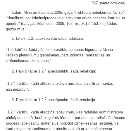
367. panta otro daļu
Izdarīt Ministru kabineta 2005. gada 4. oktobra noteikumos Nr. 754
"Noteikumi par kriminālprocesuālo izdevumu atlīdzināšanas kārtību un
apmēru" (Latvijas Vēstnesis, 2005, 162. nr.; 2013, 153. nr.) šādus
grozījumus:
1. Izteikt 1.2. apakšpunktu šādā redakcijā:
"1.2. kārtību, kādā pēc ieinteresētās personas lūguma atlīdzina
lietisko pierādījumu glabāšanas, pārsūtīšanas, realizācijas un
iznīcināšanas izdevumus;".
1
2. Papildināt ar 1.2.
apakšpunktu šādā redakcijā:
1
"1.2.
kārtību, kādā atlīdzina izdevumus, kas saistīti ar mantas
aizsardzību;".
2
3. Papildināt ar 1.2.
apakšpunktu šādā redakcijā:
2
"1.2.
kārtību, kādā atlīdzina izdevumus, kas radušies administratīvā
pārkāpuma lietā, kurā pieņemts lēmums par administratīvā pārkāpuma
procesa izbeigšanu, materiālus nododot izmeklēšanas iestādei, vai
kurā pieņemtais nolēmums ir atcelts sakarā ar kriminālprocesa