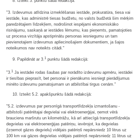
8. Izteikt 3. punktu šādā redakcijā:
"3. Izdevumus atlīdzina izmeklēšanas iestāde, prokuratūra, tiesa vai
iestāde, kas administrē tiesas budžetu, no valsts budžetā šim mērķim
paredzētajiem līdzekļiem, nodrošinot iespējami ekonomiskāko
risinājumu, saskaņā ar iestādes lēmumu, kas pieņemts, pamatojoties
uz procesa virzītāja apstiprinātu personas iesniegumu un tam
pievienotajiem izdevumus apliecinošajiem dokumentiem, ja šajos
noteikumos nav noteikts citādi."
1
9. Papildināt ar 3.
punktu šādā redakcijā:
1
"3.
Ja iestādei rodas šaubas par norādīto izdevumu apmēru, iestādei
ir tiesības pieprasīt, bet personai ir pienākums iesniegt pierādījumus
minēto izdevumu pamatojumam un atbilstībai tirgus cenām."
10. Izteikt 5.2. apakšpunktu šādā redakcijā:
"5.2. izdevumus par personīgā transportlīdzekļa izmantošanu -
atbilstoši patērētajai degvielai vai elektroenerģijai, ņemot vērā
brauciena maršrutu un kilometrāžu, kā arī attiecīgā transportlīdzekļa
degvielas vai elektroenerģijas patēriņu, ievērojot, ka degvielas
(izņemot gāzes degvielu) vidējais patēriņš nepārsniedz 10 litrus uz
100 km vai gāzes degvielas vidējais patēriņš nepārsniedz 11 litrus uz