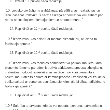
13. Izteikt 10. punktu šādā redakcijā:
"10. Lietisko pierādījumu glabāšanas, pārsūtīšanas, realizācijas un
iznīcināšanas izdevumus sedz saskaņā ar normatīvajiem aktiem par
rīcību ar lietiskajiem pierādījumiem un arestēto mantu."
1
14. Papildināt ar 10.
punktu šādā redakcijā:
1
"10.
Izdevumus, kas saistīti ar mantas aizsardzību, atlīdzina to
faktiskajā apmērā."
2
15. Papildināt ar 10.
punktu šādā redakcijā:
2
"10.
Izdevumus, kas radušies administratīvā pārkāpuma lietā, kurā
pieņemts lēmums par administratīvā pārkāpuma procesa izbeigšanu,
materiālus nododot izmeklēšanas iestādei, vai kurā pieņemtais
nolēmums ir atcelts sakarā ar kriminālprocesa uzsākšanu vai zaudējis
spēku sakarā ar personas saukšanu pie kriminālatbildības, atlīdzina to
faktiskajā apmērā."
3
16. Papildināt ar 10.
punktu šādā redakcijā:
3
"10.
Saistībā ar ārvalsts izdotās vai nodotās personas pārņemšanu