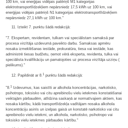
100 km, vai enerģijas vidējais patēriņš M1 kategorijas
elektrotransportlīdzekļiem nepārsniedz 17,5 kWh uz 100 km, vai
enerģijas vidējais patēriņš N1 kategorijas elektrotransportlīdzekļiem
nepārsniedz 27,1 kWh uz 100 km."
11. Izteikt 7. punktu šādā redakcijā:
"7. Ekspertam, revidentam, tulkam vai speciālistam samaksā par
procesa virzītāja uzdevumā paveikto darbu. Samaksas apmēru
nosaka izmeklēšanas iestāde, prokuratūra, tiesa vai iestāde, kas
administrē tiesas budžetu, ņemot vērā eksperta, revidenta, tulka vai
speciālista kvalifikāciju un pamatojoties uz procesa virzītāja uzziņu (​
pielikums)."
1
12. Papildināt ar 8.
punktu šādā redakcijā:
1
"8.
Izdevumus, kas saistīti ar alkohola koncentrācijas, narkotisko,
psihotropo, toksisko vai citu apreibinošu vielu ietekmes konstatēšanai
veiktajām pārbaudēm, atlīdzina saskaņā ar normatīvajiem aktiem, kas
nosaka kārtību, kādā transportlīdzekļa vadītājam nosaka alkohola
koncentrāciju asinīs un izelpas gaisā un konstatē narkotisko vai citu
apreibinošo vielu ietekmi, un alkohola, narkotisko, psihotropo vai
toksisko vielu ietekmes pārbaudes kārtību."