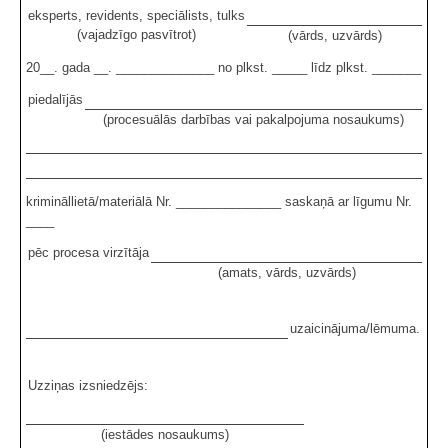
eksperts, revidents, speciālists, tulks
(vajadzīgo pasvītrot)
(vārds, uzvārds)
20__. gada __. ______________ no plkst. _____ līdz plkst. _______
piedalījās
(procesuālās darbības vai pakalpojuma nosaukums)
krimināllietā/materiālā Nr. _______________ saskaņā ar līgumu Nr.
____
pēc procesa virzītāja
(amats, vārds, uzvārds)
uzaicinājuma/lēmuma.
Uzziņas izsniedzējs:
(iestādes nosaukums)