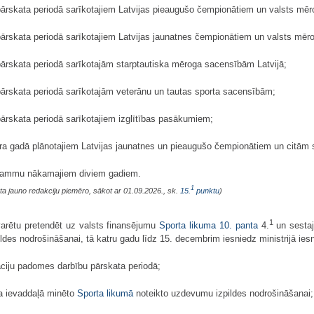
s pārskata periodā sarīkotajiem Latvijas pieaugušo čempionātiem un valsts m
s pārskata periodā sarīkotajiem Latvijas jaunatnes čempionātiem un valsts mē
 pārskata periodā sarīkotajām starptautiska mēroga sacensībām Latvijā;
s pārskata periodā sarīkotajām veterānu un tautas sporta sacensībām;
 pārskata periodā sarīkotajiem izglītības pasākumiem;
āra gadā plānotajiem Latvijas jaunatnes un pieaugušo čempionātiem un citām
rogrammu nākamajiem diviem gadiem.
1
ta jauno redakciju piemēro, sākot ar 01.09.2026., sk.
15.
punktu
)
1
varētu pretendēt uz valsts finansējumu
Sporta likuma
10. panta
4.
un sesta
ldes nodrošināšanai, tā katru gadu līdz 15. decembrim iesniedz ministrijā i
rāciju padomes darbību pārskata periodā;
ta ievaddaļā minēto
Sporta likumā
noteikto uzdevumu izpildes nodrošināšanai;