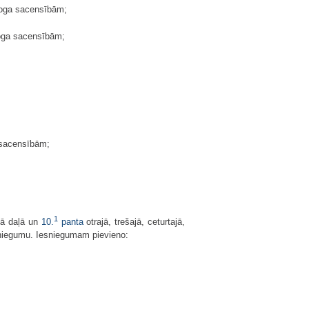
ēroga sacensībām;
roga sacensībām;
 sacensībām;
1
jā daļā un
10.
panta
otrajā, trešajā, ceturtajā,
esniegumu. Iesniegumam pievieno: