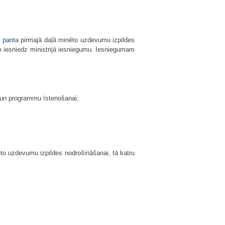
. panta
pirmajā daļā minēto uzdevumu izpildes
m iesniedz ministrijā iesniegumu. Iesniegumam
 un programmu īstenošanai;
to uzdevumu izpildes nodrošināšanai, tā katru