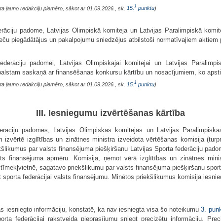
1
ta jauno redakciju piemēro, sākot ar 01.09.2026., sk.
15.
punktu
)
derāciju padome, Latvijas Olimpiskā komiteja un Latvijas Paralimpiskā komit
preču piegādātājus un pakalpojumu sniedzējus atbilstoši normatīvajiem aktiem
ederāciju padomei, Latvijas Olimpiskajai komitejai un Latvijas Paralimpisk
stam saskaņā ar finansēšanas konkursu kārtību un nosacījumiem, ko apstipri
1
ta jauno redakciju piemēro, sākot ar 01.09.2026., sk.
15.
punktu
)
III. Iesniegumu izvērtēšanas kārtība
ederāciju padomes, Latvijas Olimpiskās komitejas un Latvijas Paralimpisk
m izvērtē izglītības un zinātnes ministra izveidota vērtēšanas komisija (tur
likumus par valsts finansējuma piešķiršanu Latvijas Sporta federāciju padome
ts finansējuma apmēru. Komisija, ņemot vērā izglītības un zinātnes ministr
s tīmekļvietnē, sagatavo priekšlikumu par valsts finansējuma piešķiršanu spor
 sporta federācijai valsts finansējumu. Minētos priekšlikumus komisija iesnie
jas iesniegto informāciju, konstatē, ka nav iesniegta visa šo noteikumu
3. pun
porta federācijai rakstveida pieprasījumu sniegt precizētu informāciju. Pre