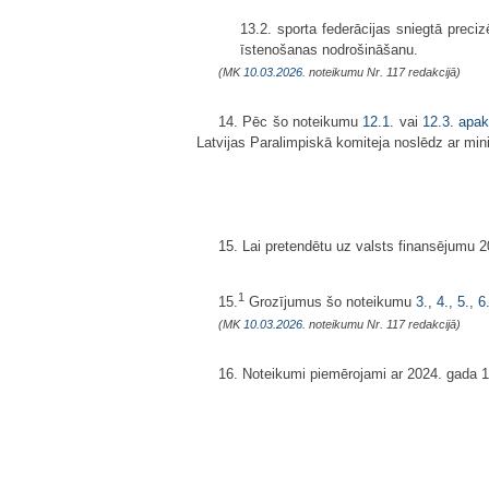
13.2. sporta federācijas sniegtā prec
īstenošanas nodrošināšanu.
(MK
10.03.2026.
noteikumu Nr. 117 redakcijā)
14. Pēc šo noteikumu
12.1.
vai
12.3. apa
Latvijas Paralimpiskā komiteja noslēdz ar mini
15. Lai pretendētu uz valsts finansējumu 
1
15.
Grozījumus šo noteikumu
3.
,
4.
,
5.
,
6
(MK
10.03.2026.
noteikumu Nr. 117 redakcijā)
16. Noteikumi piemērojami ar 2024. gada 1.