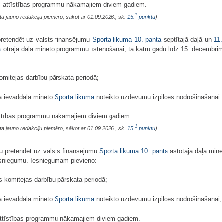
es attīstības programmu nākamajiem diviem gadiem.
1
ta jauno redakciju piemēro, sākot ar 01.09.2026., sk.
15.
punktu
)
 pretendēt uz valsts finansējumu
Sporta likuma
10. panta
septītajā daļā un
11
a
otrajā daļā minēto programmu īstenošanai, tā katru gadu līdz 15. decembri
komitejas darbību pārskata periodā;
ta ievaddaļā minēto
Sporta likumā
noteikto uzdevumu izpildes nodrošināšanai
tīstības programmu nākamajiem diviem gadiem.
1
ta jauno redakciju piemēro, sākot ar 01.09.2026., sk.
15.
punktu
)
tu pretendēt uz valsts finansējumu
Sporta likuma
10. panta
astotajā daļā minē
iesniegumu. Iesniegumam pievieno:
s komitejas darbību pārskata periodā;
ta ievaddaļā minēto
Sporta likumā
noteikto uzdevumu izpildes nodrošināšanai;
 attīstības programmu nākamajiem diviem gadiem.