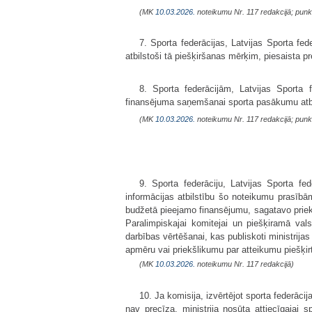
(MK
10.03.2026.
noteikumu Nr. 117 redakcijā; punk
7. Sporta federācijas, Latvijas Sporta fe
atbilstoši tā piešķiršanas mērķim, piesaista 
8. Sporta federācijām, Latvijas Sporta f
finansējuma saņemšanai sporta pasākumu atbal
(MK
10.03.2026.
noteikumu Nr. 117 redakcijā; punk
9. Sporta federāciju, Latvijas Sporta f
informācijas atbilstību šo noteikumu prasībā
budžetā pieejamo finansējumu, sagatavo priekš
Paralimpiskajai komitejai un piešķiramā vals
darbības vērtēšanai, kas publiskoti ministrija
apmēru vai priekšlikumu par atteikumu piešķirt
(MK
10.03.2026.
noteikumu Nr. 117 redakcijā)
10. Ja komisija, izvērtējot sporta federāci
nav precīza, ministrija nosūta attiecīgajai s