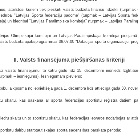
, atbilstoši kuriem tiek piešķirti valsts budžeta finanšu līdzekļi (turpmāk 
iedrībai "Latvijas Sporta federāciju padome" (turpmāk – Latvijas Sporta fed
ja) un biedrībai "Latvijas Paralimpiskā komiteja" (turpmāk – Latvijas Paralim
tvijas Olimpiskajai komitejai un Latvijas Paralimpiskajai komitejai pieejam
valsts budžeta apakšprogrammas 09.07.00 "Dotācijas sporta organizāciju, p
II. Valsts finansējuma piešķiršanas kritēriji
 uz valsts finansējumu, tā katru gadu līdz 15. decembrim iesniedz Izglītības
urpmāk – iesniegums). Iesniegumam pievieno:
arbību laikposmā no iepriekšējā gada 1. decembra līdz attiecīgā gada 30. nov
istu skaitu, kas saskaņā ar sporta federācijas sportistu reģistra datiem p
biedru skaitu un to sportistu skaitu, kas federācijas ietvaros nodarbojas ar att
 sportistu dalību starptautiskajās sporta sacensībās pārskata periodā;