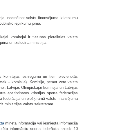
eja, nodrošinot valsts finansējuma izlietojumu
 publisko iepirkumu jomā.
ajai komitejai ir tiesības pieteikties valsts
na un izsludina ministrija.
ās komitejas iesniegumu un tiem pievienotās
pmāk – komisija). Komisija, ņemot vērā valsts
i, Latvijas Olimpiskajai komitejai un Latvijas
a apstiprinātos kritērijus sporta federācijas
ta federācijai un piešķiramā valsts finansējuma
dz ministrijas valsts sekretāram.
ktā
minētā informācija vai iesniegtā informācija
cizēto informāciju sporta federācija sniedz 10