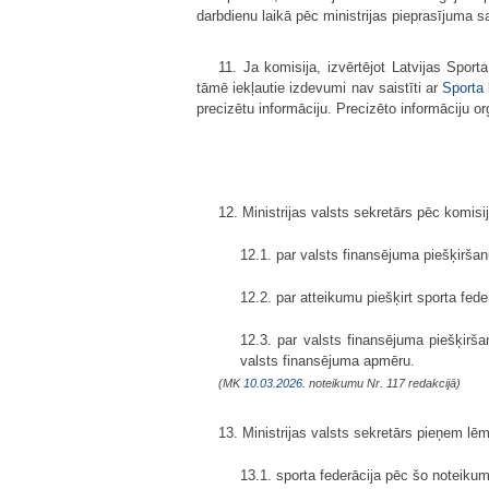
darbdienu laikā pēc ministrijas pieprasījuma
11. Ja komisija, izvērtējot Latvijas Spor
tāmē iekļautie izdevumi nav saistīti ar
Sporta
precizētu informāciju. Precizēto informāciju o
12. Ministrijas valsts sekretārs pēc kom
12.1. par valsts finansējuma piešķirša
12.2. par atteikumu piešķirt sporta fede
12.3. par valsts finansējuma piešķirša
valsts finansējuma apmēru.
(MK
10.03.2026.
noteikumu Nr. 117 redakcijā)
13. Ministrijas valsts sekretārs pieņem lē
13.1. sporta federācija pēc šo noteiku