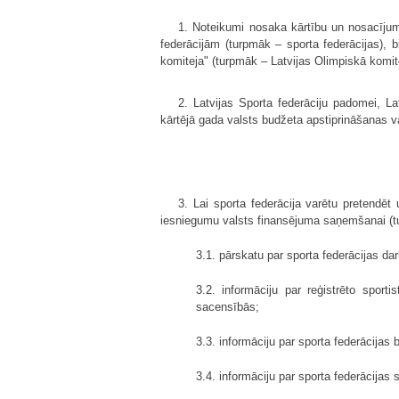
1. Noteikumi nosaka kārtību un nosacījumus
federācijām (turpmāk – sporta federācijas), b
komiteja" (turpmāk – Latvijas Olimpiskā komite
2. Latvijas Sporta federāciju padomei, La
kārtējā gada valsts budžeta apstiprināšanas 
3. Lai sporta federācija varētu pretendēt
iesniegumu valsts finansējuma saņemšanai (t
3.1. pārskatu par sporta federācijas d
3.2. informāciju par reģistrēto sport
sacensībās;
3.3. informāciju par sporta federācijas 
3.4. informāciju par sporta federācijas