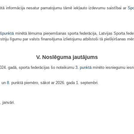
izētā informācija nesatur pamatojumu tāmē iekļauto izdevumu saistībai ar
Spo
kšpunktā
​​​​​​​minētā lēmuma pieņemšanas sporta federācija, Latvijas Sporta fe
striju līgumu par valsts finansējuma izlietojumu atbilstoši tā piešķiršanas mē
V. Noslēguma jautājums
2024. gadā, sporta federācijas šo noteikumu
3. punktā
minēto iesniegumu iesni
.
un
8.
punktā piemēro, sākot ar 2026. gada 1. septembri.
 janvāri.