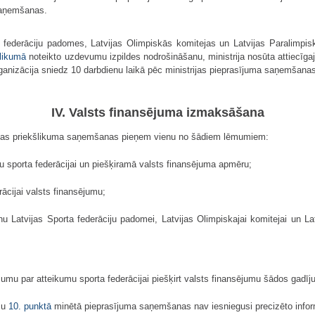
 saņemšanas.
ta federāciju padomes, Latvijas Olimpiskās komitejas un Latvijas Paralimpi
 likumā
noteikto uzdevumu izpildes nodrošināšanu, ministrija nosūta attiecīgaj
rganizācija sniedz 10 darbdienu laikā pēc ministrijas pieprasījuma saņemšana
IV. Valsts finansējuma izmaksāšana
isijas priekšlikuma saņemšanas pieņem vienu no šādiem lēmumiem:
nu sporta federācijai un piešķiramā valsts finansējuma apmēru;
rācijai valsts finansējumu;
nu Latvijas Sporta federāciju padomei, Latvijas Olimpiskajai komitejai un La
mumu par atteikumu sporta federācijai piešķirt valsts finansējumu šādos gadī
mu
10. punktā
minētā pieprasījuma saņemšanas nav iesniegusi precizēto inform