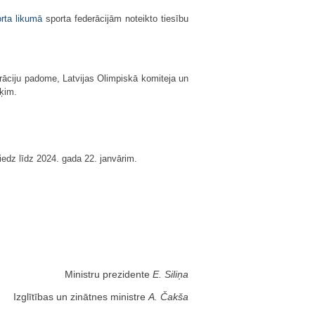
rta likumā
sporta federācijām noteikto tiesību
derāciju padome, Latvijas Olimpiskā komiteja un
rķim.
edz līdz 2024. gada 22. janvārim.
Ministru prezidente
E. Siliņa
Izglītības un zinātnes ministre
A. Čakša