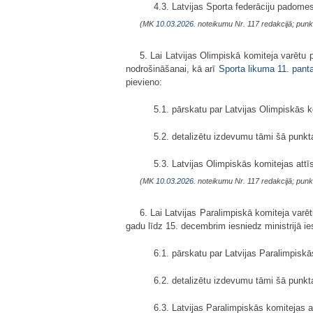
4.3. Latvijas Sporta federāciju padom
(MK
10.03.2026.
noteikumu Nr. 117 redakcijā; punk
5. Lai Latvijas Olimpiskā komiteja varētu
nodrošināšanai, kā arī
Sporta likuma
11. pant
pievieno:
5.1. pārskatu par Latvijas Olimpiskās 
5.2. detalizētu izdevumu tāmi šā punk
5.3. Latvijas Olimpiskās komitejas at
(MK
10.03.2026.
noteikumu Nr. 117 redakcijā; punk
6. Lai Latvijas Paralimpiskā komiteja varē
gadu līdz 15. decembrim iesniedz ministrijā 
6.1. pārskatu par Latvijas Paralimpiskā
6.2. detalizētu izdevumu tāmi šā punk
6.3. Latvijas Paralimpiskās komitejas