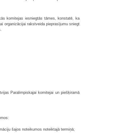
skās komitejas iesniegtās tāmes, konstatē, ka
ai organizācijai rakstveida pieprasījumu sniegt
s.
tvijas Paralimpiskajai komitejai un piešķiramā
jumos:
āciju šajos noteikumos noteiktajā termiņā;