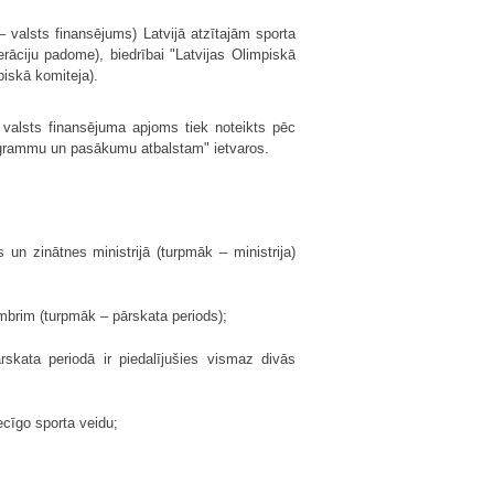
– valsts finansējums) Latvijā atzītajām sporta
erāciju padome), biedrībai "Latvijas Olimpiskā
piskā komiteja).
ā valsts finansējuma apjoms tiek noteikts pēc
rogrammu un pasākumu atbalstam" ietvaros.
 un zinātnes ministrijā (turpmāk – ministrija)
embrim (turpmāk – pārskata periods);
ārskata periodā ir piedalījušies vismaz divās
iecīgo sporta veidu;