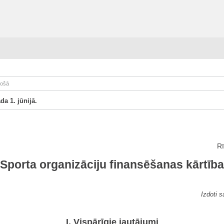
sošā
a 1. jūnijā.
Rī
Sporta organizāciju finansēšanas kārtība
Izdoti 
I. Vispārīgie jautājumi