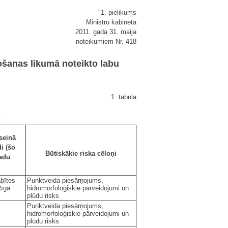
"1. pielikums
Ministru kabineta
2011. gada 31. maija
noteikumiem Nr. 418
ošanas likumā noteikto labu
1. tabula
seinā
i (šo
Būtiskākie riska cēloņi
adu
bītes
Punktveida piesārņojums,
Rīga
hidromorfoloģiskie pārveidojumi un
plūdu risks
Punktveida piesārņojums,
hidromorfoloģiskie pārveidojumi un
plūdu risks