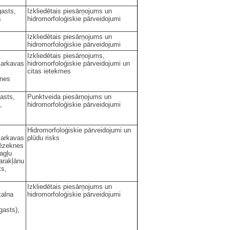
asts,
Izkliedētais piesārņojums un
s
hidromorfoloģiskie pārveidojumi
Izkliedētais piesārņojums un
hidromorfoloģiskie pārveidojumi
Izkliedētais piesārņojums,
Barkavas
hidromorfoloģiskie pārveidojumi un
citas ietekmes
enes
asts,
Punktveida piesārņojums un
,
hidromorfoloģiskie pārveidojumi
Hidromorfoloģiskie pārveidojumi un
Barkavas
plūdu risks
Rēzeknes
agļu
arakļānu
ts,
Izkliedētais piesārņojums un
kalna
hidromorfoloģiskie pārveidojumi
gasts),