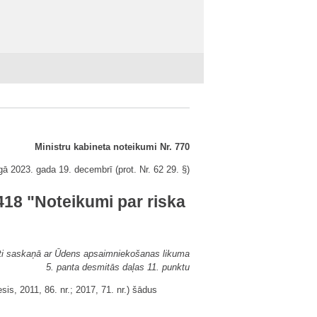
Ministru kabineta noteikumi Nr. 770
gā 2023. gada 19. decembrī (prot. Nr. 62 29. §)
418 "Noteikumi par riska
ti saskaņā ar Ūdens apsaimniekošanas likuma
5. panta desmitās daļas 11. punktu
is, 2011, 86. nr.; 2017, 71. nr.) šādus