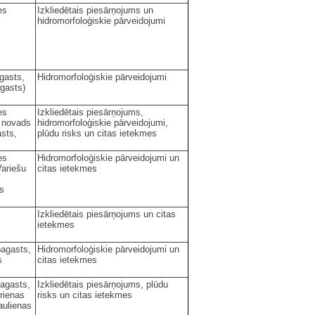
es
Izkliedētais piesārņojums un
hidromorfoloģiskie pārveidojumi
gasts,
Hidromorfoloģiskie pārveidojumi
gasts)
es
Izkliedētais piesārņojums,
s novads
hidromorfoloģiskie pārveidojumi,
asts,
plūdu risks un citas ietekmes
es
Hidromorfoloģiskie pārveidojumi un
Variešu
citas ietekmes
s
Izkliedētais piesārņojums un citas
ietekmes
agasts,
Hidromorfoloģiskie pārveidojumi un
s
citas ietekmes
agasts,
Izkliedētais piesārņojums, plūdu
rienas
risks un citas ietekmes
aulienas