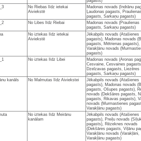
pagasts)
_3
No Riebas līdz ietekai
Madonas novads (Indrānu pag
Aiviekstē
Ļaudonas pagasts, Prauliena
pagasts, Sarkaņu pagasts)
_2
No Libes līdz Riebai
Madonas novads (Praulienas
pagasts, Sarkaņu pagasts)
na
No iztekas līdz ietekai
Jēkabpils novads (Atašienes
Aiviekstē
pagasts), Madonas novads (
pagasts, Mētrienas pagasts),
Varakļānu novads (Murmasti
pagasts)
_1
No iztekas līdz Libei
Madonas novads (Aronas pag
Cesvaine, Cesvaines pagasts
Dzelzavas pagasts, Liezēres
pagasts, Sarkaņu pagasts)
ānu kanāls
No Malmutas līdz Aiviekstei
Jēkabpils novads (Atašienes
pagasts), Madonas novads (
pagasts, Ošupes pagasts), 
novads (Dekšāres pagasts, N
pagasts, Rikavas pagasts), V
novads (Murmastienes pagas
Varakļānu pagasts)
muta
No iztekas līdz Meirānu
Jēkabpils novads (Atašienes
kanālam
pagasts), Preiļu novads (Sīļu
pagasts), Rēzeknes novads
(Dekšāres pagasts, Viļānu pa
Varakļānu novads (Varakļāni,
Varakļānu pagasts)