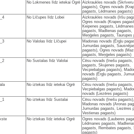
No Lokmenes līdz ietekai Ogrē
Aizkraukles novads (Skrīveru
pagasts), Ogres novads (Kra
pagasts, Lēdmanes pagasts)
_4
No Līčupes līdz Lobei
Aizkraukles novads (Iršu paga
Ogres novads (Krapes pagast
Ķeipenes pagasts, Lēdmanes
pagasts, Madlienas pagasts,
Meņģeles pagasts, Taurupes 
_3
No Valolas līdz Līčupei
Madonas novads (Ērgļu pagas
Jumurdas pagasts, Sausnēja
pagasts), Ogres novads (Maz
pagasts, Meņģeles pagasts)
_2
No Sustalas līdz Valolai
Cēsu novads (Inešu pagasts,
pagasts, Skujenes pagasts,
Vecpiebalgas pagasts), Mado
novads (Ērgļu pagasts, Jumu
pagasts)
ala
No iztekas līdz ietekai Ogrē
Cēsu novads (Inešu pagasts,
Vecpiebalgas pagasts), Mado
novads (Liezēres pagasts)
_1
No iztekas līdz Sustalai
Cēsu novads (Inešu pagasts)
Madonas novads (Aronas pag
Jumurdas pagasts, Liezēres 
Vestienas pagasts)
kste
No iztekas līdz ietekai Ogrē
Ogres novads (Lauberes paga
Lēdmanes pagasts, Madliena
pagasts, Rembates pagasts,
pagasts)