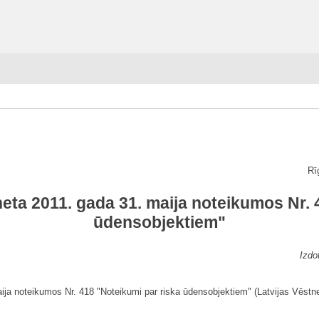
Rī
neta 2011. gada 31. maija noteikumos Nr. 
ūdensobjektiem"
Izdo
aija noteikumos Nr. 418 "Noteikumi par riska ūdensobjektiem" (Latvijas Vēstnes