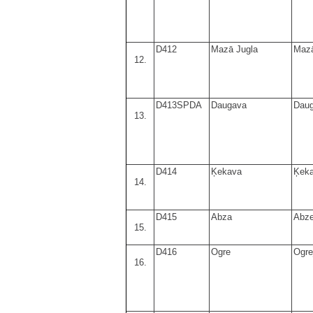
D412
Mazā Jugla
Mazā
12.
D413SPDA
Daugava
Dau
13.
D414
Ķekava
Ķek
14.
D415
Abza
Abz
15.
D416
Ogre
Ogre
16.