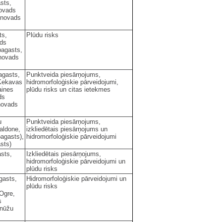
sts,
novads
s novads
ts,
Plūdu risks
ads
pagasts,
 novads
agasts,
Punktveida piesārņojums,
 Ķekavas
hidromorfoloģiskie pārveidojumi,
aines
plūdu risks un citas ietekmes
ds
 novads
u
Punktveida piesārņojums,
aldone,
izkliedētais piesārņojums un
agasts),
hidromorfoloģiskie pārveidojumi
sts)
sts,
Izkliedētais piesārņojums,
hidromorfoloģiskie pārveidojumi un
plūdu risks
gasts,
Hidromorfoloģiskie pārveidojumi un
plūdu risks
 Ogre,
s
īnūžu