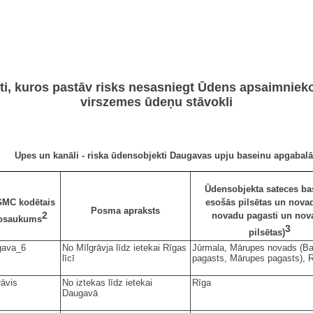
i, kuros pastāv risks nesasniegt Ūdens apsaimniek
virszemes ūdeņu stāvokli
Upes un kanāli - riska ūdensobjekti Daugavas upju baseinu apgabalā
Ūdensobjekta sateces ba
MC kodētais
esošās pilsētas un novad
Posma apraksts
2
novadu pagasti un nov
osaukums
3
pilsētas)
gava_6
No Mīlgrāvja līdz ietekai Rīgas
Jūrmala, Mārupes novads (Ba
līcī
pagasts, Mārupes pagasts), 
rāvis
No iztekas līdz ietekai
Rīga
Daugavā