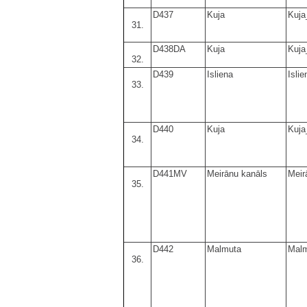
D437
Kuja
Kuja
31.
D438DA
Kuja
Kuja
32.
D439
Isliena
Islie
33.
D440
Kuja
Kuja
34.
D441MV
Meirānu kanāls
Meir
35.
D442
Malmuta
Mal
36.