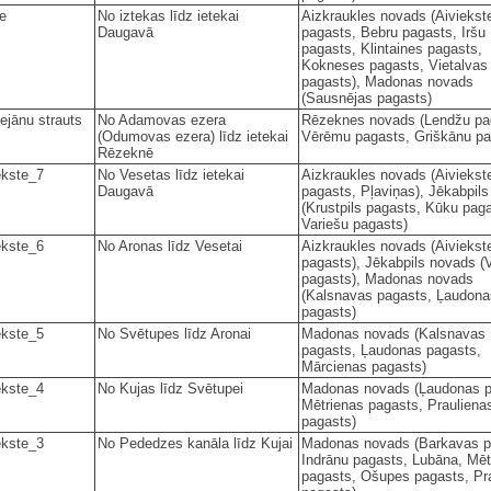
e
No iztekas līdz ietekai
Aizkraukles novads (Aiviekst
Daugavā
pagasts, Bebru pagasts, Iršu
pagasts, Klintaines pagasts,
Kokneses pagasts, Vietalvas
pagasts), Madonas novads
(Sausnējas pagasts)
ejānu strauts
No Adamovas ezera
Rēzeknes novads (Lendžu pa
(Odumovas ezera) līdz ietekai
Vērēmu pagasts, Griškānu pa
Rēzeknē
ekste_7
No Vesetas līdz ietekai
Aizkraukles novads (Aiviekst
Daugavā
pagasts, Pļaviņas), Jēkabpil
(Krustpils pagasts, Kūku pag
Variešu pagasts)
ekste_6
No Aronas līdz Vesetai
Aizkraukles novads (Aiviekst
pagasts), Jēkabpils novads (
pagasts), Madonas novads
(Kalsnavas pagasts, Ļaudona
pagasts)
ekste_5
No Svētupes līdz Aronai
Madonas novads (Kalsnavas
pagasts, Ļaudonas pagasts,
Mārcienas pagasts)
ekste_4
No Kujas līdz Svētupei
Madonas novads (Ļaudonas p
Mētrienas pagasts, Prauliena
pagasts)
ekste_3
No Pededzes kanāla līdz Kujai
Madonas novads (Barkavas p
Indrānu pagasts, Lubāna, Mēt
pagasts, Ošupes pagasts, Pr