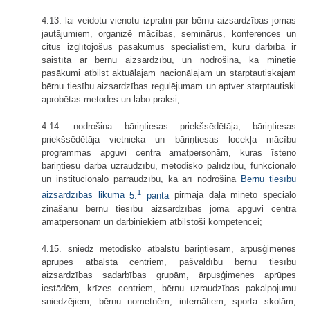
4.13. lai veidotu vienotu izpratni par bērnu aizsardzības jomas
jautājumiem, organizē mācības, seminārus, konferences un
citus izglītojošus pasākumus speciālistiem, kuru darbība ir
saistīta ar bērnu aizsardzību, un nodrošina, ka minētie
pasākumi atbilst aktuālajam nacionālajam un starptautiskajam
bērnu tiesību aizsardzības regulējumam un aptver starptautiski
aprobētas metodes un labo praksi;
4.14. nodrošina bāriņtiesas priekšsēdētāja, bāriņtiesas
priekšsēdētāja vietnieka un bāriņtiesas locekļa mācību
programmas apguvi centra amatpersonām, kuras īsteno
bāriņtiesu darba uzraudzību, metodisko palīdzību, funkcionālo
un institucionālo pārraudzību, kā arī nodrošina
Bērnu tiesību
1
aizsardzības likuma
5.
panta
pirmajā daļā minēto speciālo
zināšanu bērnu tiesību aizsardzības jomā apguvi centra
amatpersonām un darbiniekiem atbilstoši kompetencei;
4.15. sniedz metodisko atbalstu bāriņtiesām, ārpusģimenes
aprūpes atbalsta centriem, pašvaldību bērnu tiesību
aizsardzības sadarbības grupām, ārpusģimenes aprūpes
iestādēm, krīzes centriem, bērnu uzraudzības pakalpojumu
sniedzējiem, bērnu nometnēm, internātiem, sporta skolām,