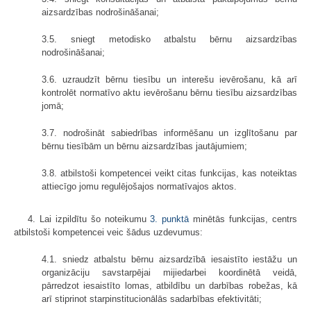
aizsardzības nodrošināšanai;
3.5. sniegt metodisko atbalstu bērnu aizsardzības
nodrošināšanai;
3.6. uzraudzīt bērnu tiesību un interešu ievērošanu, kā arī
kontrolēt normatīvo aktu ievērošanu bērnu tiesību aizsardzības
jomā;
3.7. nodrošināt sabiedrības informēšanu un izglītošanu par
bērnu tiesībām un bērnu aizsardzības jautājumiem;
3.8. atbilstoši kompetencei veikt citas funkcijas, kas noteiktas
attiecīgo jomu regulējošajos normatīvajos aktos.
4. Lai izpildītu šo noteikumu
3. punktā
minētās funkcijas, centrs
atbilstoši kompetencei veic šādus uzdevumus:
4.1. sniedz atbalstu bērnu aizsardzībā iesaistīto iestāžu un
organizāciju savstarpējai mijiedarbei koordinētā veidā,
pārredzot iesaistīto lomas, atbildību un darbības robežas, kā
arī stiprinot starpinstitucionālās sadarbības efektivitāti;