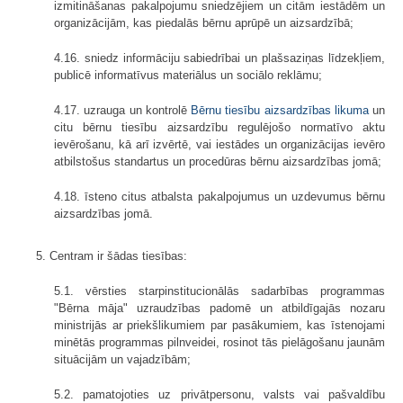
izmitināšanas pakalpojumu sniedzējiem un citām iestādēm un
organizācijām, kas piedalās bērnu aprūpē un aizsardzībā;
4.16. sniedz informāciju sabiedrībai un plašsaziņas līdzekļiem,
publicē informatīvus materiālus un sociālo reklāmu;
4.17. uzrauga un kontrolē
Bērnu tiesību aizsardzības likuma
un
citu bērnu tiesību aizsardzību regulējošo normatīvo aktu
ievērošanu, kā arī izvērtē, vai iestādes un organizācijas ievēro
atbilstošus standartus un procedūras bērnu aizsardzības jomā;
4.18. īsteno citus atbalsta pakalpojumus un uzdevumus bērnu
aizsardzības jomā.
5. Centram ir šādas tiesības:
5.1. vērsties starpinstitucionālās sadarbības programmas
"Bērna māja" uzraudzības padomē un atbildīgajās nozaru
ministrijās ar priekšlikumiem par pasākumiem, kas īstenojami
minētās programmas pilnveidei, rosinot tās pielāgošanu jaunām
situācijām un vajadzībām;
5.2. pamatojoties uz privātpersonu, valsts vai pašvaldību