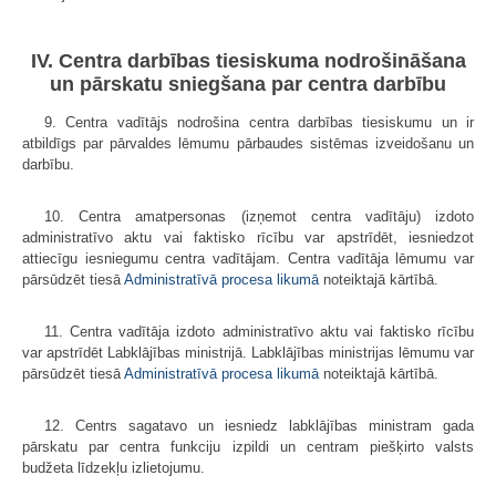
IV. Centra darbības tiesiskuma nodrošināšana
un pārskatu sniegšana par centra darbību
9. Centra vadītājs nodrošina centra darbības tiesiskumu un ir
atbildīgs par pārvaldes lēmumu pārbaudes sistēmas izveidošanu un
darbību.
10. Centra amatpersonas (izņemot centra vadītāju) izdoto
administratīvo aktu vai faktisko rīcību var apstrīdēt, iesniedzot
attiecīgu iesniegumu centra vadītājam. Centra vadītāja lēmumu var
pārsūdzēt tiesā
Administratīvā procesa likumā
noteiktajā kārtībā.
11. Centra vadītāja izdoto administratīvo aktu vai faktisko rīcību
var apstrīdēt Labklājības ministrijā. Labklājības ministrijas lēmumu var
pārsūdzēt tiesā
Administratīvā procesa likumā
noteiktajā kārtībā.
12. Centrs sagatavo un iesniedz labklājības ministram gada
pārskatu par centra funkciju izpildi un centram piešķirto valsts
budžeta līdzekļu izlietojumu.