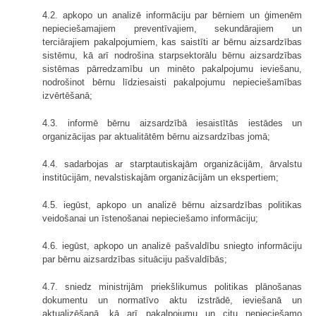
4.2. apkopo un analizē informāciju par bērniem un ģimenēm
nepieciešamajiem preventīvajiem, sekundārajiem un
terciārajiem pakalpojumiem, kas saistīti ar bērnu aizsardzības
sistēmu, kā arī nodrošina starpsektorālu bērnu aizsardzības
sistēmas pārredzamību un minēto pakalpojumu ieviešanu,
nodrošinot bērnu līdziesaisti pakalpojumu nepieciešamības
izvērtēšanā;
4.3. informē bērnu aizsardzībā iesaistītās iestādes un
organizācijas par aktualitātēm bērnu aizsardzības jomā;
4.4. sadarbojas ar starptautiskajām organizācijām, ārvalstu
institūcijām, nevalstiskajām organizācijām un ekspertiem;
4.5. iegūst, apkopo un analizē bērnu aizsardzības politikas
veidošanai un īstenošanai nepieciešamo informāciju;
4.6. iegūst, apkopo un analizē pašvaldību sniegto informāciju
par bērnu aizsardzības situāciju pašvaldībās;
4.7. sniedz ministrijām priekšlikumus politikas plānošanas
dokumentu un normatīvo aktu izstrādē, ieviešanā un
aktualizēšanā, kā arī pakalpojumu un citu nepieciešamo