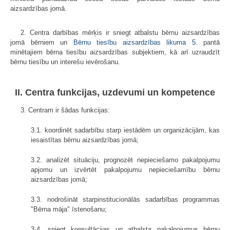
aizsardzības jomā.
2. Centra darbības mērķis ir sniegt atbalstu bērnu aizsardzības
jomā bērniem un
Bērnu tiesību aizsardzības likuma
5.
pantā
minētajiem bērna tiesību aizsardzības subjektiem, kā arī uzraudzīt
bērnu tiesību un interešu ievērošanu.
II. Centra funkcijas, uzdevumi un kompetence
3. Centram ir šādas funkcijas:
3.1. koordinēt sadarbību starp iestādēm un organizācijām, kas
iesaistītas bērnu aizsardzības jomā;
3.2. analizēt situāciju, prognozēt nepieciešamo pakalpojumu
apjomu un izvērtēt pakalpojumu nepieciešamību bērnu
aizsardzības jomā;
3.3. nodrošināt starpinstitucionālās sadarbības programmas
"Bērna māja" īstenošanu;
3.4. sniegt konsultācijas un atbalsta pakalpojumus bērnu