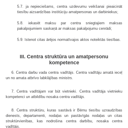
5.7. ja nepieciešams, centra uzdevumu veikšanai pieaicināt
tiesību aizsardzības institūciju amatpersonas un darbiniekus;
5.8. iekasēt maksu par centra sniegtajiem maksas
pakalpojumiem saskaņā ar maksas pakalpojumu cenrādi;
5.9. īstenot citas ārējos normatīvajos aktos noteiktās tiesības.
III. Centra struktūra un amatpersonu
kompetence
6. Centra darbu vada centra vadītājs. Centra vadītāju amatā ieceļ
un no amata atbrīvo labklājības ministrs.
7. Centra vadītājam var būt vietnieki. Centra vadītāja vietnieku
kompetenci un atbildību nosaka centra vadītājs.
8. Centra struktūru, kuras sastāvā ir Bērnu tiesību uzraudzības
dienests, departamenti, nodaļas un pastāvīgās nodaļas un citas
struktūrvienības, kas nodrošina centra darbību, nosaka centra
vadītājs.