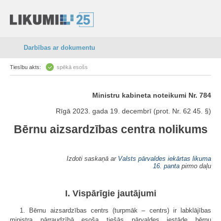
Darbības ar dokumentu
Tiesību akts:
spēkā esošs
Ministru kabineta noteikumi Nr. 784
Rīgā 2023. gada 19. decembrī (prot. Nr. 62 45. §)
Bērnu aizsardzības centra nolikums
Izdoti saskaņā ar
Valsts pārvaldes iekārtas likuma
16. panta
pirmo daļu
I. Vispārīgie jautājumi
1. Bērnu aizsardzības centrs (turpmāk – centrs) ir labklājības
ministra pārraudzībā esoša tiešās pārvaldes iestāde bērnu