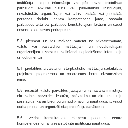
institūciju sniegto informāciju vai pēc savas iniciatīvas
pārbaudīt jebkuras valsts vai pašvaldības institūcijas,
nevalstiskās organizācijas vai citas fiziskās vai juridiskās
personas darbību centra kompetences jomā, sastādīt
pārbaudes aktu par pārbaudē konstatētajiem faktiem un uzdot
novērst konstatētos pārkāpumus;
5.3. pieprasīt un bez maksas saņemt no privātpersonām,
valsts vai pašvaldību institūcijām un nevalstiskajām
organizācijām uzdevumu veikšanai nepieciešamo informāciju
un dokumentus;
5.4. piedalīties ārvalstu un starptautisko institūciju sadarbības
projektos, programmās un pasākumos bērnu aizsardzības
jomā;
5.5. iesaistīt valsts pārvaldes jautājumu risināšanā ministriju,
citu valsts pārvaldes iestāžu, pašvaldību un citu institūciju
pārstāvjus, kā arī biedrību un nodibinājumu pārstāvjus, izveidot
darba grupas un organizēt starpinstitūciju sanāksmes;
5.6. veidot konsultatīvas ekspertu padomes centra
kompetences jomā, piesaistot citu institūciju pārstāvjus;