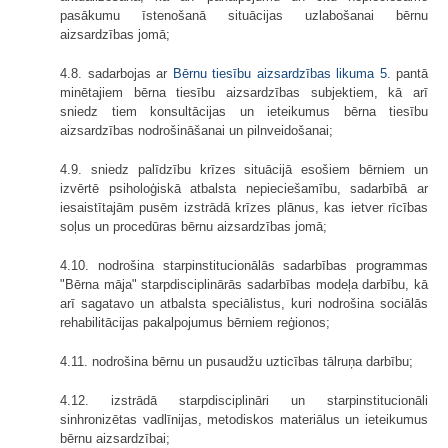
pasākumu īstenošanā situācijas uzlabošanai bērnu
aizsardzības jomā;
4.8. sadarbojas ar
Bērnu tiesību aizsardzības likuma
5.
pantā
minētajiem bērna tiesību aizsardzības subjektiem, kā arī
sniedz tiem konsultācijas un ieteikumus bērna tiesību
aizsardzības nodrošināšanai un pilnveidošanai;
4.9. sniedz palīdzību krīzes situācijā esošiem bērniem un
izvērtē psiholoģiskā atbalsta nepieciešamību, sadarbībā ar
iesaistītajām pusēm izstrādā krīzes plānus, kas ietver rīcības
soļus un procedūras bērnu aizsardzības jomā;
4.10. nodrošina starpinstitucionālās sadarbības programmas
"Bērna māja" starpdisciplinārās sadarbības modeļa darbību, kā
arī sagatavo un atbalsta speciālistus, kuri nodrošina sociālās
rehabilitācijas pakalpojumus bērniem reģionos;
4.11. nodrošina bērnu un pusaudžu uzticības tālruņa darbību;
4.12. izstrādā starpdisciplināri un starpinstitucionāli
sinhronizētas vadlīnijas, metodiskos materiālus un ieteikumus
bērnu aizsardzībai;