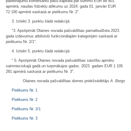
palielinājumu komersantu pašu kapitālā par summu EUR 88 801
apmērā, naudas līdzekļu atlikumu uz 2024. gada 01. janvāri EUR
72 100 apmērā saskaņā ar pielikumu Nr. 2".
3. Izteikt 3. punktu šādā redakcijā:
"3. Apstiprināt Olaines novada pašvaldības pamatbudžeta 2023.
gada izdevumus atbilstoši funkcionālajām kategorijām saskaņā ar
pielikumu Nr. 2/1".
4. Izteikt 5. punktu šādā redakcijā:
" 5. Apstiprināt Olaines novada pašvaldības saistību apmēru
saimnieciskajā gadā un turpmākajos gados. 2023. gadam EUR 1 105
281 apmērā saskaņā ar pielikumu Nr. 3".
Olaines novada pašvaldības domes priekšsēdētājs
A. Bergs
Pielikums Nr. 1
Pielikums Nr. 2
Pielikums Nr. 2/1
Pielikums Nr. 3