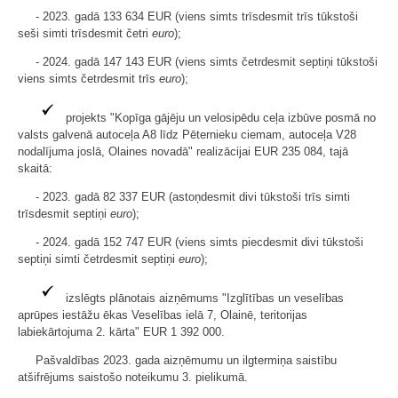
- 2023. gadā 133 634 EUR (viens simts trīsdesmit trīs tūkstoši
seši simti trīsdesmit četri
euro
);
- 2024. gadā 147 143 EUR (viens simts četrdesmit septiņi tūkstoši
viens simts četrdesmit trīs
euro
);
projekts "Kopīga gājēju un velosipēdu ceļa izbūve posmā no
valsts galvenā autoceļa A8 līdz Pēternieku ciemam, autoceļa V28
nodalījuma joslā, Olaines novadā" realizācijai EUR 235 084, tajā
skaitā:
- 2023. gadā 82 337 EUR (astoņdesmit divi tūkstoši trīs simti
trīsdesmit septiņi
euro
);
- 2024. gadā 152 747 EUR (viens simts piecdesmit divi tūkstoši
septiņi simti četrdesmit septiņi
euro
);
izslēgts plānotais aizņēmums "Izglītības un veselības
aprūpes iestāžu ēkas Veselības ielā 7, Olainē, teritorijas
labiekārtojuma 2. kārta" EUR 1 392 000.
Pašvaldības 2023. gada aizņēmumu un ilgtermiņa saistību
atšifrējums saistošo noteikumu 3. pielikumā.