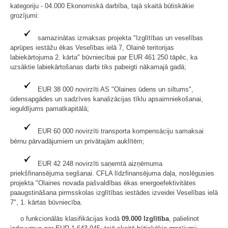
kategoriju - 04.000 Ekonomiskā darbība, tajā skaitā būtiskākie
grozījumi:
samazinātas izmaksas projekta "Izglītības un veselības
aprūpes iestāžu ēkas Veselības ielā 7, Olainē teritorijas
labiekārtojuma 2. kārta" būvniecībai par EUR 461 250 tāpēc, ka
uzsāktie labiekārtošanas darbi tiks pabeigti nākamajā gadā;
EUR 38 000 novirzīti AS "Olaines ūdens un siltums",
ūdensapgādes un sadzīves kanalizācijas tīklu apsaimniekošanai,
ieguldījums pamatkapitālā;
EUR 60 000 novirzīti transporta kompensāciju samaksai
bērnu pārvadājumiem un privātajām auklītēm;
EUR 42 248 novirzīti saņemtā aizņēmuma
priekšfinansējuma segšanai. CFLA līdzfinansējuma daļa, noslēgusies
projekta "Olaines novada pašvaldības ēkas energoefektivitātes
paaugstināšana pirmsskolas izglītības iestādes izveidei Veselības ielā
7", 1. kārtas būvniecība.
o funkcionālās klasifikācijas kodā
09.000
Izglītība
, palielinot