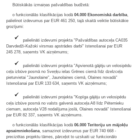
Būtiskākās izmaiņas pašvaldības budžetā:
o funkcionālās klasifikācijas kodā
04.000 Ekonomiskā darbība
,
palielinot izdevumus par EUR 461 250, tajā skaitā veiktie būtiskākie
grozījumi:
palielināti izdevumi projekta "Pašvaldības autoceļa CA035
Darvdedži-Kažoki virsmas apstrādes darbi" īstenošanai par EUR
245 278, saņemts VK aizņēmums;
palielināti izdevumi projekta "Apvienotā gājēju un velosipēdu
ceļa izbūve posmā no Sveņķu ielas Grēnes ciemā līdz dzelzceļa
pieturvietai "Jaunolaine", Jaunolaines ciemā, Olaines novadā"
īstenošanai par EUR 133 634, saņemts VK aizņēmums;
palielināti izdevumi projekta "Kopīga gājēju un velosipēdu
ceļa izbūve posmā no valsts galvenā autoceļa A8 līdz Pēternieku
ciemam, autoceļa V28 nodalījuma joslā, Olaines novadā" īstenošanai
par EUR 82 337, saņemts VK aizņēmums.
o funkcionālās klasifikācijas kodā
06.000 Teritoriju un mājokļu
apsaimniekošana
, samazinot izdevumus par EUR 740 668 -
precizētas projektu tāmes, pārceļot to uzskaiti uz funkcionālo