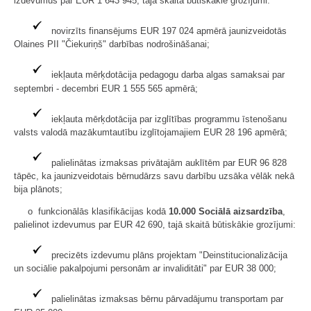
izdevumus par EUR 1 643 945, tajā skaitā būtiskākie grozījumi:
novirzīts finansējums EUR 197 024 apmērā jaunizveidotās
Olaines PII "Čiekuriņš" darbības nodrošināšanai;
iekļauta mērķdotācija pedagogu darba algas samaksai par
septembri - decembri EUR 1 555 565 apmērā;
iekļauta mērķdotācija par izglītības programmu īstenošanu
valsts valodā mazākumtautību izglītojamajiem EUR 28 196 apmērā;
palielinātas izmaksas privātajām auklītēm par EUR 96 828
tāpēc, ka jaunizveidotais bērnudārzs savu darbību uzsāka vēlāk nekā
bija plānots;
o funkcionālās klasifikācijas kodā
10.000
Sociālā aizsardzība
,
palielinot izdevumus par EUR 42 690, tajā skaitā būtiskākie grozījumi:
precizēts izdevumu plāns projektam "Deinstitucionalizācija
un sociālie pakalpojumi personām ar invaliditāti" par EUR 38 000;
palielinātas izmaksas bērnu pārvadājumu transportam par