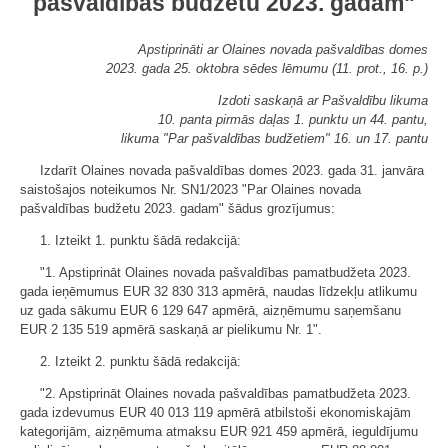
pašvaldības budžetu 2023. gadam"
Apstiprināti ar Olaines novada pašvaldības domes
2023. gada 25. oktobra sēdes lēmumu (11. prot., 16. p.)
Izdoti saskaņā ar Pašvaldību likuma
10. panta pirmās daļas 1. punktu un 44. pantu,
likuma "Par pašvaldības budžetiem" 16. un 17. pantu
Izdarīt Olaines novada pašvaldības domes 2023. gada 31. janvāra
saistošajos noteikumos Nr. SN1/2023 "Par Olaines novada
pašvaldības budžetu 2023. gadam" šādus grozījumus:
1. Izteikt 1. punktu šādā redakcijā:
"1. Apstiprināt Olaines novada pašvaldības pamatbudžeta 2023.
gada ieņēmumus EUR 32 830 313 apmērā, naudas līdzekļu atlikumu
uz gada sākumu EUR 6 129 647 apmērā, aizņēmumu saņemšanu
EUR 2 135 519 apmērā saskaņā ar pielikumu Nr. 1".
2. Izteikt 2. punktu šādā redakcijā:
"2. Apstiprināt Olaines novada pašvaldības pamatbudžeta 2023.
gada izdevumus EUR 40 013 119 apmērā atbilstoši ekonomiskajām
kategorijām, aizņēmuma atmaksu EUR 921 459 apmērā, ieguldījumu