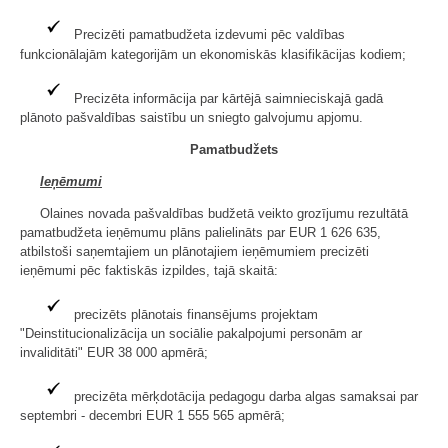
Precizēti pamatbudžeta izdevumi pēc valdības
funkcionālajām kategorijām un ekonomiskās klasifikācijas kodiem;
Precizēta informācija par kārtējā saimnieciskajā gadā
plānoto pašvaldības saistību un sniegto galvojumu apjomu.
Pamatbudžets
Ieņēmumi
Olaines novada pašvaldības budžetā veikto grozījumu rezultātā
pamatbudžeta ieņēmumu plāns palielināts par EUR 1 626 635,
atbilstoši saņemtajiem un plānotajiem ieņēmumiem precizēti
ieņēmumi pēc faktiskās izpildes, tajā skaitā:
precizēts plānotais finansējums projektam
"Deinstitucionalizācija un sociālie pakalpojumi personām ar
invaliditāti" EUR 38 000 apmērā;
precizēta mērķdotācija pedagogu darba algas samaksai par
septembri - decembri EUR 1 555 565 apmērā;