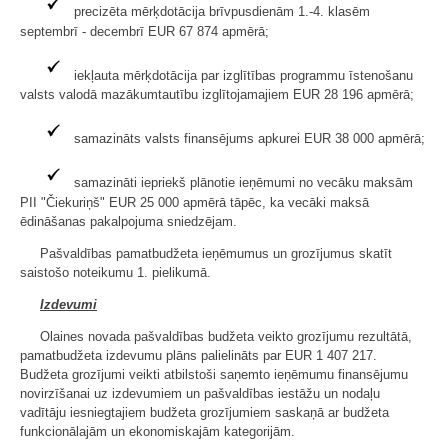
precizēta mērķdotācija brīvpusdienām 1.-4. klasēm
septembrī - decembrī EUR 67 874 apmērā;
iekļauta mērķdotācija par izglītības programmu īstenošanu
valsts valodā mazākumtautību izglītojamajiem EUR 28 196 apmērā;
samazināts valsts finansējums apkurei EUR 38 000 apmērā;
samazināti iepriekš plānotie ieņēmumi no vecāku maksām
PII "Čiekuriņš" EUR 25 000 apmērā tāpēc, ka vecāki maksā
ēdināšanas pakalpojuma sniedzējam.
Pašvaldības pamatbudžeta ieņēmumus un grozījumus skatīt
saistošo noteikumu 1. pielikumā.
Izdevumi
Olaines novada pašvaldības budžeta veikto grozījumu rezultātā,
pamatbudžeta izdevumu plāns palielināts par EUR 1 407 217.
Budžeta grozījumi veikti atbilstoši saņemto ieņēmumu finansējumu
novirzīšanai uz izdevumiem un pašvaldības iestāžu un nodaļu
vadītāju iesniegtajiem budžeta grozījumiem saskaņā ar budžeta
funkcionālajām un ekonomiskajām kategorijām.