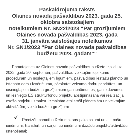
Paskaidrojuma raksts
Olaines novada pašvaldības 2023. gada 25.
oktobra saistošajiem
noteikumiem Nr. SN22/2023 "Par grozījumiem
Olaines novada pašvaldības 2023. gada
31. janvāra saistošajos noteikumos
Nr. SN1/2023 "Par Olaines novada pašvaldības
budžetu 2023. gadam""
Pamatojoties uz Olaines novada pašvaldības budžeta izpildi uz
2023. gada 30. septembri, pašvaldības veiktajām iepirkumu
procedūrām un noslēgtajiem līgumiem, pašvaldības iestāžu plānoto un
īstenoto darbu izvērtējumu, pārskatot veicamo darbu prioritātes, un
iesniegtajiem budžeta grozījumiem gan ieņēmumos, gan izdevumos
un iesniegto ES struktūrfondu projektu apstiprināšanā vai realizācijā
esošo projektu izmaksu izmaiņām atbilstoši plānotajām un veiktajām
aktivitātēm, veikti budžeta grozījumi:
Precizēti pamatbudžeta maksas pakalpojumi un citi pašu
ieņēmumi, transferti un saņemtie ieņēmumi dažādu projektu/aktivitāšu
īstenošanai;