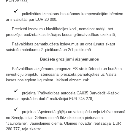
EUR 25 000;
palielinātas izmaksas braukšanas kompensācijām bērniem
ar invaliditāti par EUR 20 000.
Precizēti izdevumu klasifikācijas kodi, nemainot mērķi, bet
precizējot budžeta klasifikācijas kodus grāmatvedības uzskaitē;
Pašvaldības pamatbudžeta izdevumus un grozījumus skatīt
saistošo noteikumu 2. pielikumā un 2/1 pielikumā.
Budžeta grozījumi aizņēmumos
Pašvaldības aizņēmumu prognoze ES struktūrfondu un budžeta
investīciju projektu īstenošanai precizēta pamatojoties uz Valsts
kases noslēgtiem līgumiem. Iekļauti aizņēmumi:
projekta "Pašvaldības autoceļa CA035 Darvdedži-Kažoki
virsmas apstrādes darbi" realizācijai EUR 245 278;
projekta "Apvienotā gājēju un velosipēdu ceļa izbūve posmā
no Sveņķu ielas Grēnes ciemā līdz dzelzceļa pieturvietai
"Jaunolaine", Jaunolaines ciemā, Olaines novadā" realizācijai EUR
280 777, tajā skaitā: