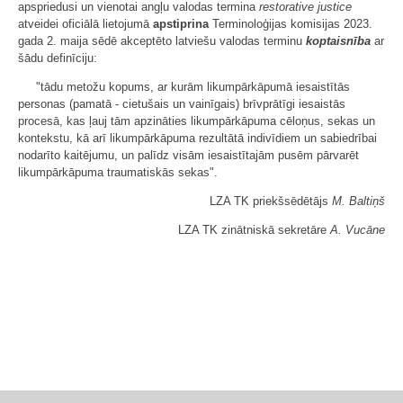
apspriedusi un vienotai angļu valodas termina
restorative justice
atveidei oficiālā lietojumā
apstiprina
Terminoloģijas komisijas 2023.
gada 2. maija sēdē akceptēto latviešu valodas terminu
koptaisnība
ar
šādu definīciju:
"tādu metožu kopums, ar kurām likumpārkāpumā iesaistītās
personas (pamatā - cietušais un vainīgais) brīvprātīgi iesaistās
procesā, kas ļauj tām apzināties likumpārkāpuma cēloņus, sekas un
kontekstu, kā arī likumpārkāpuma rezultātā indivīdiem un sabiedrībai
nodarīto kaitējumu, un palīdz visām iesaistītajām pusēm pārvarēt
likumpārkāpuma traumatiskās sekas".
LZA TK priekšsēdētājs
M. Baltiņš
LZA TK zinātniskā sekretāre
A. Vucāne