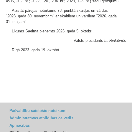
45.B, 202. nr.; 2022, 120., 204. nr.; 2023, 123. nr.) šādu grozījumu:
Aizstāt pārejas noteikumu 78. punktā skaitļus un vārdus
"2023. gada 30. novembrim" ar skaitļiem un vārdiem "2026. gada
31. maijam".
Likums Saeimā pieņemts 2023. gada 5. oktobrī.
Valsts prezidents
E. Rinkēvičs
Rīgā 2023. gada 19. oktobrī
Pašvaldību saistošie noteikumi
Administratīvās atbildības ceļvedis
Apmācības