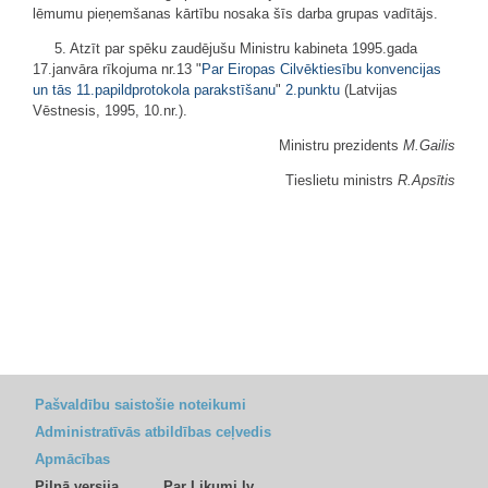
lēmumu pieņemšanas kārtību nosaka šīs darba grupas vadītājs.
5. Atzīt par spēku zaudējušu Ministru kabineta 1995.gada
17.janvāra rīkojuma nr.13 "
Par Eiropas Cilvēktiesību konvencijas
un tās 11.papildprotokola parakstīšanu
"
2.punktu
(Latvijas
Vēstnesis, 1995, 10.nr.).
Ministru prezidents
M.Gailis
Tieslietu ministrs
R.Apsītis
Pašvaldību saistošie noteikumi
Administratīvās atbildības ceļvedis
Apmācības
Pilnā versija
Par Likumi.lv