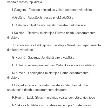
vadītāja vietas izpildītāja
I.Gaugers - Finansu ministrijas valsts sekretāra vietnieks
A.Guļāns - Augstākās tiesas priekšsēdētājs
G.Kalniņa - cilvēktiesību valsts ministra padomniece
I.Kalniņa - Tieslietu ministrijas Privāto tiesību departamenta
direktore
J.Karaškēvica - Labklājības ministrijas Veselības departamenta
direktora vietniece
G.Kusiņš - Saeimas Juridiskā biroja vadītājs
G.Kūtris - Ģenerālprokuratūras Metodikas nodaļas vadītājs
M.Ķimele - Labklājības ministrijas Darba departamenta
direktore
I.Odiņa-Laizāne - Tieslietu ministrijas Starptautisko un
salīdzinošo tiesību departamenta direktore
R.Puriņa - Labklājības ministrijas valsts sekretāra vietniece
N.Sakss - Izglītības un zinātnes ministrijas Stratēģiskās