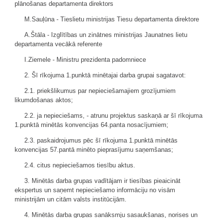
plānošanas departamenta direktors
M.Sauļūna - Tieslietu ministrijas Tiesu departamenta direktore
A.Štāla - Izglītības un zinātnes ministrijas Jaunatnes lietu
departamenta vecākā referente
I.Ziemele - Ministru prezidenta padomniece
2. Šī rīkojuma 1.punktā minētajai darba grupai sagatavot:
2.1. priekšlikumus par nepieciešamajiem grozījumiem
likumdošanas aktos;
2.2. ja nepieciešams, - atrunu projektus saskaņā ar šī rīkojuma
1.punktā minētās konvencijas 64.panta nosacījumiem;
2.3. paskaidrojumus pēc šī rīkojuma 1.punktā minētās
konvencijas 57.pantā minēto pieprasījumu saņemšanas;
2.4. citus nepieciešamos tiesību aktus.
3. Minētās darba grupas vadītājam ir tiesības pieaicināt
ekspertus un saņemt nepieciešamo informāciju no visām
ministrijām un citām valsts institūcijām.
4. Minētās darba grupas sanāksmju sasaukšanas, norises un