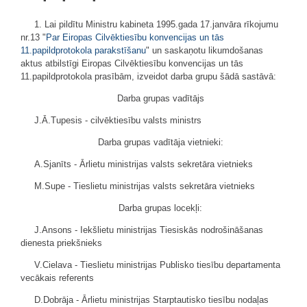
1. Lai pildītu Ministru kabineta 1995.gada 17.janvāra rīkojumu
nr.13 "
Par Eiropas Cilvēktiesību konvencijas un tās
11.papildprotokola parakstīšanu
" un saskaņotu likumdošanas
aktus atbilstīgi Eiropas Cilvēktiesību konvencijas un tās
11.papildprotokola prasībām, izveidot darba grupu šādā sastāvā:
Darba grupas vadītājs
J.Ā.Tupesis - cilvēktiesību valsts ministrs
Darba grupas vadītāja vietnieki:
A.Sjanīts - Ārlietu ministrijas valsts sekretāra vietnieks
M.Supe - Tieslietu ministrijas valsts sekretāra vietnieks
Darba grupas locekļi:
J.Ansons - Iekšlietu ministrijas Tiesiskās nodrošināšanas
dienesta priekšnieks
V.Cielava - Tieslietu ministrijas Publisko tiesību departamenta
vecākais referents
D.Dobrāja - Ārlietu ministrijas Starptautisko tiesību nodaļas