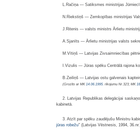
L.Račiņa — Satiksmes ministrijas Jūrniecī
N.Riekstiņš — Zemkopības ministrijas Vals
J.Ritenis — valsts ministrs Ārlietu ministri
A.Sjanīts — Ārlietu ministrijas valsts sekr
M.Vītiņš — Latvijas Zivsaimniecības pētnie
I.Vizulis — Jūras spēku Centrālā rajona k
B.Zeiliņš — Latvijas ostu galvenais kaptei
(Grozīts ar MK
14.06.1995.
rīkojumu Nr.323; MK
18
2. Latvijas Republikas delegācijai saskaņo
kabinetā.
3. Atzīt par spēku zaudējušu Ministru kabi
jūras robežu
" (Latvijas Vēstnesis, 1994, 36.nr.