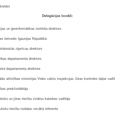
kretārs
Delegācijas locekļi:
jas un ģeoinformātikas institūta direktors
is lietvedis Igaunijas Republikā
hāniskās rūpnīcas direktors
ības departamenta direktors
iskā departamenta direktore
s attīstības ministrijas Vides valsts inspekcijas Jūras kontroles daļas vadīt
ības priekšsēdētājs
tisko un jūras tiesību zinātņu katedras vadītājs
utisko tiesību nodaļas vecākā referente