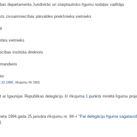
bas departamenta Juridiskās un starptautisko līgumu nodaļas vadītāja
ts zivsaimniecības pārvaldes priekšnieka vietnieks
jā
etāra vietnieks
cības institūta direktors
omandieris
nis
.10.1995.
rīkojumu Nr.590)
t ar Igaunijas Republikas delegāciju šī rīkojuma
1.punktā
minētā līguma projek
neta 1994.gada 25.janvāra rīkojumu nr. 84–r "
Par delegāciju līguma sagatavoša
).