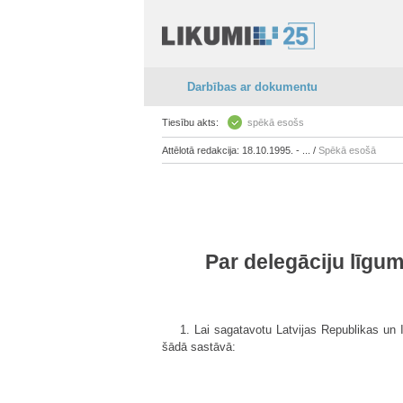
Darbības ar dokumentu
Tiesību akts:
spēkā esošs
Attēlotā redakcija: 18.10.1995. - ... /
Spēkā esošā
Par delegāciju līgum
1. Lai sagatavotu Latvijas Republikas un I
šādā sastāvā: