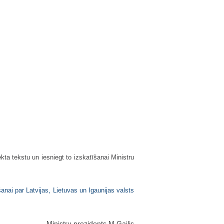
ta tekstu un iesniegt to izskatīšanai Ministru
nai par Latvijas, Lietuvas un Igaunijas valsts
Ministru prezidents M.Gailis