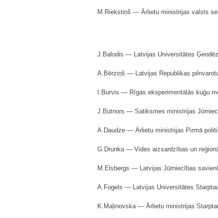
M.Riekstiņš — Ārlietu ministrijas valsts se
J.Balodis — Latvijas Universitātes Ģeodēzi
A.Bērziņš — Latvijas Republikas pilnvarota
I.Burvis — Rīgas eksperimentālās kuģu me
J.Butnors — Satiksmes ministrijas Jūrniec
A.Daudze — Ārlietu ministrijas Pirmā polit
G.Drunka — Vides aizsardzības un reģionālā
M.Elsbergs — Latvijas Jūrniecības savien
A.Fogels — Latvijas Universitātes Starptau
K.Maļinovska — Ārlietu ministrijas Starpta