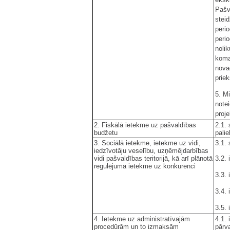
Pašv
stei
peri
peri
noli
koma
nova
prie
5. M
note
proje
2. Fiskālā ietekme uz pašvaldības
2.1.
budžetu
palie
3. Sociālā ietekme, ietekme uz vidi,
3.1.
iedzīvotāju veselību, uzņēmējdarbības
vidi pašvaldības teritorijā, kā arī plānotā
3.2. 
regulējuma ietekme uz konkurenci
3.3.
3.4. 
3.5.
4. Ietekme uz administratīvajām
4.1.
procedūrām un to izmaksām
pārv