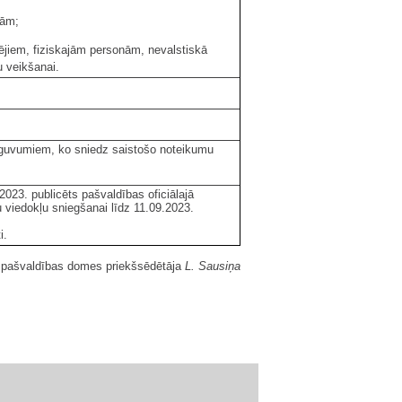
nām;
ējiem, fiziskajām personām, nevalstiskā
u veikšanai.
ieguvumiem, ko sniedz saistošo noteikumu
023. publicēts pašvaldības oficiālajā
 viedokļu sniegšanai līdz 11.09.2023.
i.
 pašvaldības domes priekšsēdētāja
L. Sausiņa