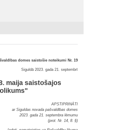
švaldības domes saistošie noteikumi Nr. 19
Siguldā 2023. gada 21. septembrī
. maija saistošajos
nolikums"
APSTIPRINĀTI
ar Siguldas novada pašvaldības domes
2023. gada 21. septembra lēmumu
(prot. Nr. 14, 8. §)
Izdoti, pamatojoties uz Pašvaldību likuma