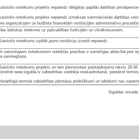
 saistošo noteikumu projekts neparedz obligātas papildu darbības privātperso
 saistošo noteikumu projekts neparedz izmaksas saimnieciskās darbības veic
ora organizācijām un budžeta finansētām institūcijām administratīvo procedūr
 Nav būtiskas ietekmes uz pašvaldības funkcijām un cilvēkresursiem.
Saistošo noteikumu izpildē jauno institūciju izveidi neparedz.
 Ar saistošajiem noteikumiem noteiktās prasības ir samērīgas attiecībā pret 
a sasniegšana.
 Saistošo noteikumu projekts un tam pievienotais paskaidrojuma raksts 28.08.2
kļvietnē www.sigulda.lv sabiedrības viedokļa noskaidrošanai, paredzot termiņu
Norādītajā termiņā sabiedrības pārstāvju priekšlikumi un iebildumi nav saņemt
Siguldas novada