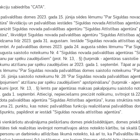
 akciju sabiedrība "CATA".
r pašvaldības domes 2023. gada 15. jūnija sēdes lēmumu "Par Siguldas novad
ūra" likvidāciju un pašvaldības iestādes "Siguldas novada Attīstības aģentūra" 
ganizēt Siguldas novada pašvaldības aģentūru "Siguldas Attīstības aģentūra" p
ūra", likvidējot Siguldas novada pašvaldības aģentūru "Siguldas Attīstības aģ
idzama līdz 2023. gada 31. augustam. Iestāde "Siguldas novada attīstības aģ
embri. Ar pašvaldības domes 2023. gada 24. augusta sēdes lēmumu "Par Si
augusta saistošo noteikumu Nr. 4 "Siguldas novada pašvaldības aģentūras "Si
anu par spēku zaudējušiem" (prot. Nr. 13, . §) (turpmāk - aģentūras saistošie
ikumu atzīšanu par spēku zaudējušies ar 2023. gada 1. septembri. Tāpat ar 
s lēmumu "Par Siguldas novada pašvaldības domes saistošo noteikumu "Par
 16. jūnija saistošo noteikumu Nr. 28 "Par Siguldas novada pašvaldības aģen
lpojumiem" atzīšanu par spēku zaudējušiem" apstiprināšanu" (turpmāk - aģe
ikumi (prot. Nr. 13, . §) lemts par aģentūras maksas pakalpojumu saistošo n
 gada 1. septembri. Attiecīgi, nepieciešams precizēt nolikumu, svītrojot tā 22
dota pašvaldības aģentūra "Siguldas Attīstības aģentūra", kuras struktūra note
kuma 21. punktu, kas noteic pašvaldības funkciju realizēšanai pašvaldības do
punktu, papildinot ar iestādi "Siguldas novada attīstības aģentūra".
ai vienkāršotu atvaļinājuma piešķiršanu domes priekšsēdētājam, domes priekš
itātes tiek realizētas ievērojot normatīvajos aktos noteikto kārtību, tai skaitā
personu un darbinieku atlīdzības likumā noteikto, kā arī to, ka Pašvaldību 
luzīvo kompetenci (kā jautājumus, par kuriem lēmums obligāti būtu jāpieņem d