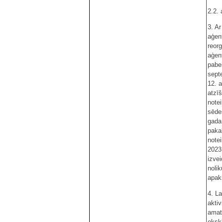
2.2.
3. A
aģent
reor
aģent
pabe
sept
12. 
atzīš
note
sēde
gada
paka
note
2023.
izvei
noli
apakš
4. L
aktiv
amat
eksk