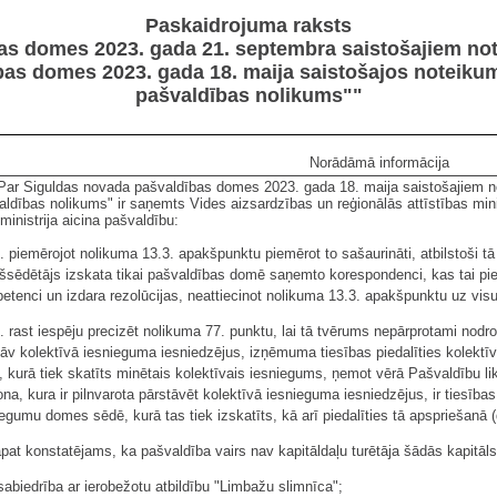
Paskaidrojuma raksts
as domes 2023. gada 21. septembra saistošajiem not
as domes 2023. gada 18. maija saistošajos noteiku
pašvaldības nolikums""
Norādāmā informācija
 Par Siguldas novada pašvaldības domes 2023. gada 18. maija saistošajiem 
aldības nolikums" ir saņemts Vides aizsardzības un reģionālās attīstības mini
ministrija aicina pašvaldību:
1. piemērojot nolikuma 13.3. apakšpunktu piemērot to sašaurināti, atbilstoši 
kšsēdētājs izskata tikai pašvaldības domē saņemto korespondenci, kas tai pi
etenci un izdara rezolūcijas, neattiecinot nolikuma 13.3. apakšpunktu uz vi
. rast iespēju precizēt nolikuma 77. punktu, lai tā tvērums nepārprotami nodr
tāv kolektīvā iesnieguma iesniedzējus, izņēmuma tiesības piedalīties kolekt
, kurā tiek skatīts minētais kolektīvais iesniegums, ņemot vērā Pašvaldību li
na, kura ir pilnvarota pārstāvēt kolektīvā iesnieguma iesniedzējus, ir tiesība
egumu domes sēdē, kurā tas tiek izskatīts, kā arī piedalīties tā apspriešanā 
āpat konstatējams, ka pašvaldība vairs nav kapitāldaļu turētāja šādās kapitāl
sabiedrība ar ierobežotu atbildību "Limbažu slimnīca";