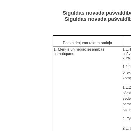
Siguldas novada pašvaldīb
Siguldas novada pašvaldīb
Paskaidrojuma raksta sadaļa
1. Mērķis un nepieciešamības
1.1.
pamatojums
pašv
kurā 
1.1.
prie
komp
1.1.2
pārs
sēdē
perso
iesni
2. T
2.1. 