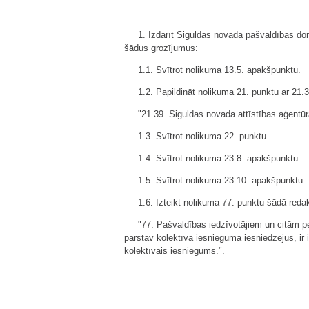
1. Izdarīt Siguldas novada pašvaldības do
šādus grozījumus:
1.1. Svītrot nolikuma 13.5. apakšpunktu.
1.2. Papildināt nolikuma 21. punktu ar 21.
"21.39. Siguldas novada attīstības aģentūr
1.3. Svītrot nolikuma 22. punktu.
1.4. Svītrot nolikuma 23.8. apakšpunktu.
1.5. Svītrot nolikuma 23.10. apakšpunktu.
1.6. Izteikt nolikuma 77. punktu šādā redak
"77. Pašvaldības iedzīvotājiem un citām pe
pārstāv kolektīvā iesnieguma iesniedzējus, ir
kolektīvais iesniegums.".