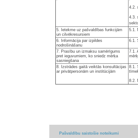
4.2.
4.3.
sekt
5. Ietekme uz pašvaldības funkcijām
5.1.
un cilvēkresursiem
6. Informācija par izpildes
6.1. 
nodrošināšanu
7. Prasību un izmaksu samērīgums
7.1.
pret ieguvumiem, ko sniedz mērķa
mērķ
sasniegšana
8. Izstrādes gaitā veiktās konsultācijas
8.1.
ar privātpersonām un institūcijām
tīme
8.2. 
Pašvaldību saistošie noteikumi