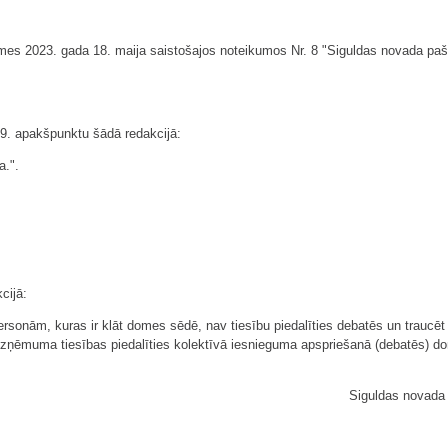
mes 2023. gada 18. maija saistošajos noteikumos Nr. 8 "Siguldas novada paš
39. apakšpunktu šādā redakcijā:
a.".
cijā:
rsonām, kuras ir klāt domes sēdē, nav tiesību piedalīties debatēs un traucēt
 izņēmuma tiesības piedalīties kolektīvā iesnieguma apspriešanā (debatēs) do
Siguldas novada