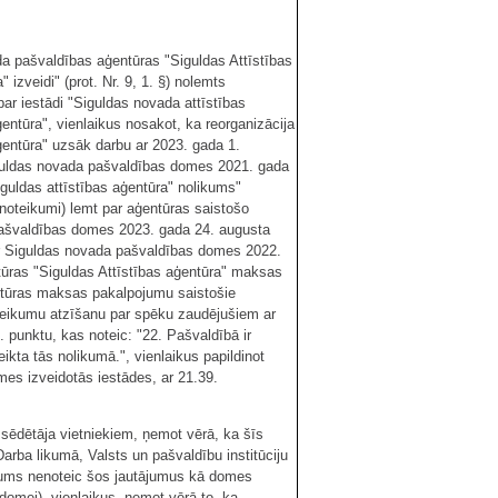
a pašvaldības aģentūras "Siguldas Attīstības
izveidi" (prot. Nr. 9, 1. §) nolemts
ar iestādi "Siguldas novada attīstības
entūra", vienlaikus nosakot, ka reorganizācija
entūra" uzsāk darbu ar 2023. gada 1.
guldas novada pašvaldības domes 2021. gada
guldas attīstības aģentūra" nolikums"
 noteikumi) lemt par aģentūras saistošo
pašvaldības domes 2023. gada 24. augusta
 Siguldas novada pašvaldības domes 2022.
tūras "Siguldas Attīstības aģentūra" maksas
ntūras maksas pakalpojumu saistošie
oteikumu atzīšanu par spēku zaudējušiem ar
. punktu, kas noteic: "22. Pašvaldībā ir
ikta tās nolikumā.", vienlaikus papildinot
mes izveidotās iestādes, ar 21.39.
sēdētāja vietniekiem, ņemot vērā, ka šīs
 Darba likumā, Valsts un pašvaldību institūciju
likums nenoteic šos jautājumus kā domes
omei), vienlaikus, ņemot vērā to, ka