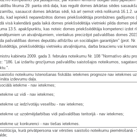
aldību likuma 29. panta otrā daļa, kas regulē domes ārkārtas sēdes sasaukša
dzamību, sasaucot domes ārkārtas sēdi, kā arī ņemot vērā nolikumā 16.1.2. un
odu, kad iepriekš neparedzētos domes priekšsēdētāja prombūtnes gadījumos (..
odā visā kalendārā gada laikā domes priekšsēdētāja vietnieki pilda domes pr
kuma 13.5. apakšpunktu, kas noteic domes priekšsēdētāja kompetenci izdot r
ndējumiem un atvaļinājumiem, vienlaikus precizējot pašvaldības domes 2023.
da pašvaldības domes deputātu atlīdzību un sociālajām garantijām" (prot. Nr.
kšsēdētāja, priekšsēdētāju vietnieku atvaļinājuma, darba braucienu vai koman
inistru kabineta 2009. gada 3. februāra noteikumu Nr. 108 "Normatīvo aktu p
ic: "186. Lai izdarītu grozījumus pašvaldību saistošajos noteikumos, sagata
ktu.".
 saistošo noteikumu īstenošanas fiskālās ietekmes prognoze nav ietekmes u
lināta izdevumu daļa.
 sociālā ietekme - nav ietekmes;
ietekme uz vidi - nav ietekmes;
 ietekme uz iedzīvotāju veselību - nav ietekmes;
ietekme uz uzņēmējdarbības vidi pašvaldības teritorijā - nav ietekmes;
 ietekme uz konkurenci - nav tiešas ietekmes.
 institūcija, kurā privātpersona var vērsties saistošo noteikumu piemērošanā 
alde;