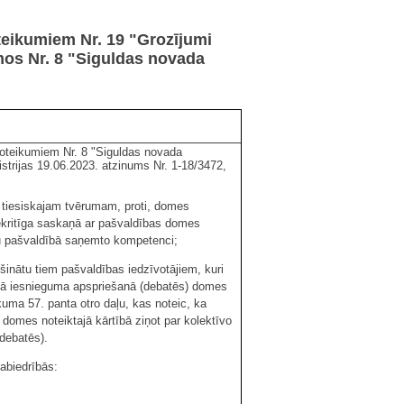
eikumiem Nr. 19 "Grozījumi
mos Nr. 8 "Siguldas novada
noteikumiem Nr. 8 "Siguldas novada
strijas 19.06.2023. atzinums Nr. 1-18/3472,
tā tiesiskajam tvērumam, proti, domes
ekritīga saskaņā ar pašvaldības domes
su pašvaldībā saņemto kompetenci;
ošinātu tiem pašvaldības iedzīvotājiem, kuri
īvā iesnieguma apspriešanā (debatēs) domes
kuma 57. panta otro daļu, kas noteic, ka
s domes noteiktajā kārtībā ziņot par kolektīvo
(debatēs).
sabiedrībās: