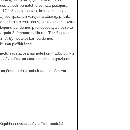
nu, paredz pamatot ierosinātā jautājuma
 17.1.2. apakšpunktu, kas noteic laika
) bez īpaša pilnvarojuma attiecīgajā laika
iekšsēdētāja pienākumus, nepieciešams svītrot
īkojumu par domes priekšsēdētāja vietnieka
 gada 2. februāra nolikumu "Par Siguldas
 2, 3. §), nosakot kārtību domes
dējumu piešķiršanai.
rojektu sagatavošanas noteikumi" 186. punkts
vo pašvaldību saistošo noteikumu grozījumu
z ieņēmumu daļu, netiek samazināta vai
- Siguldas novada pašvaldības centrālā