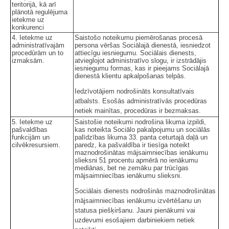
teritorijā, kā arī
plānotā regulējuma
ietekme uz
konkurenci
4. Ietekme uz
Saistošo noteikumu piemērošanas procesā
administratīvajām
persona vēršas Sociālajā dienestā, iesniedzot
procedūrām un to
attiecīgu iesniegumu. Sociālais dienests,
izmaksām.
atvieglojot administratīvo slogu, ir izstrādājis
iesniegumu formas, kas ir pieejams Sociālajā
dienestā klientu apkalpošanas telpās.
Iedzīvotājiem nodrošināts konsultatīvais
atbalsts. Esošās administratīvās procedūras
netiek mainītas, procedūras ir bezmaksas.
5. Ietekme uz
Saistošie noteikumi nodrošina likuma izpildi,
pašvaldības
kas noteikta Sociālo pakalpojumu un sociālās
funkcijām un
palīdzības likuma 33. panta ceturtajā daļā un
cilvēkresursiem.
paredz, ka pašvaldība ir tiesīga noteikt
maznodrošinātas mājsaimniecības ienākumu
slieksni 51 procentu apmērā no ienākumu
mediānas, bet ne zemāku par trūcīgas
mājsaimniecības ienākumu slieksni.
Sociālais dienests nodrošinās maznodrošinātas
mājsaimniecības ienākumu izvērtēšanu un
statusa piešķiršanu. Jauni pienākumi vai
uzdevumi esošajiem darbiniekiem netiek