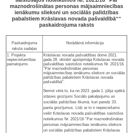
maznodrošinātas personas mājsaimniecības
ienākumu slieksni un sociālās palīdzības
pabalstiem Krāslavas novada pašvaldībā""
paskaidrojuma raksts
Paskaidrojuma
Norādāmā informācija
raksta sadaļas
1. Projekta
Krāslavas novada pašvaldības dome 2021.
nepieciešamības
gada 28. oktobrī apstiprināja Krāslavas novada
pamatojums
pašvaldības saistošos noteikumus Nr. 2021/16
"Par maznodrošinātas personas
mājsaimniecības ienākumu slieksni un sociālās
palīdzības pabalstiem Krāslavas novada
pašvaldībā".
Ņemot vērā to, ka no 2023. gada 1. jūlija spēkā
stāsies grozījumi Sociālo pakalpojumu un
sociālās palīdzības likumā, kuri paredz 33.
panta grozījumus. Līdz ar to ir nepieciešams
veikt Krāslavas novada pašvaldības saistošos
noteikumus Nr. 2021/16 "Par maznodrošinātas
personas mājsaimniecības ienākumu slieksni
un sociālās palīdzības pabalstiem Krāslavas