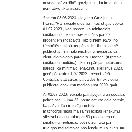
novada pašvaldībā" grozījumus, lai tie atbilstu
normatīvo aktu prasībām.
Saeima 08.03.2023. pieņēma Grozījumus
likumā "Par sociālo drošību", kas stājās spēkā
01.07.2023., kas paredz, ka minimālais
ienākumu slieksnis nav zemāks par 20
euro
procentiem (noapaļots līdz pilniem
) no
Centrālās statistikas pārvaldes tīmekļvietnē
publicētās minimālo ienākumu mediānas uz
vienu ekvivalento patērētāju mēnesī (turpmāk -
ienākumu mediāna), likuma pārejas noteikums
paredz, ka minimālo ienākumu sliekšņus 2023.
gadā pārskata 01.07.2023., ņemot vērā
Centrālās statistikas pārvaldes tīmekļvietnē
publicēto ienākumu mediānu par 2020. gadu.
Ar 01.07.2023. Sociālo pakalpojumu un sociālās
palīdzības likuma 33. panta ceturtā daļa paredz,
ka pašvaldība ir tiesīga noteikt
maznodrošinātas mājsaimniecības ienākumu
slieksni ne augstāku par 80 procentiem no
ienākumu mediānas, bet ne zemāku par
trūcīgas mājsaimniecības ienākumu slieksni un