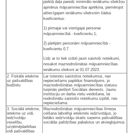
piektā daļa paredz minimālo ienākumu sliekšņu
apmērus mājsaimniecībai aprēķina, piemērojot
attiecīgajam ienākumu slieksnim šādus
koeficientus:
1) pirmajai vai vienīgajai personai
mājsaimniecībā - koeficientu 1;
2) pārējām personām mājsaimniecībā -
koeficientu 0,7.
Līdz ar to tiek izdoti jauni saistoši noteikumi,
nosakot maznodrošinātas mājsaimniecības
ienākumu slieksni ar 01.07.2023.
2. Fiskālā ietekme
Lai īstenotu saistošos noteikumus, nav
uz pašvaldības
nepieciešams papildus finansējums, jo
budžetu
maznodrošinātas mājsaimniecības statusu
turpinās piešķirt Sociālais dienests. Jaunu
institūciju un darba vietu veidošana, lai
nodrošinātu saistošo noteikumu izpildi, nav
nepieciešama.
3. Sociālā ietekme,
Maznodrošinātas mājsaimniecības līmeņa
ietekme uz vidi,
celšana labvēlīgi ietekmēs iedzīvotājus, jo
iedzīvotāju
lielāks iedzīvotāju skaits saņems pašvaldības
veselību,
sociālās palīdzības pabalstus un atvieglojumus.
uzņēmējdarbības
vidi pašvaldības