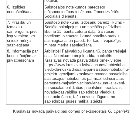
noteikti.
6. Izpildes
Saistošajos noteikumos paredzēto
nodrošināšana
mājsaimniecības ienākumu līmeni izvērtēs
Sociālais dienests.
7. Prasību un
Saistošo noteikumu izdošanu paredz likums -
izmaksu
Sociālo pakalpojumu un sociālās palīdzības
samērīgums pret
likuma 33. panta ceturtā daļa. Saistošie
ieguvumiem, ko
noteikumi piemēroti likumā noteikto mērķu
sniedz mērķa
sasniegšanai un paredz to, kas ir vajadzīgs
sasniegšana
minētā mērķa sasniegšanai.
8. Informācija par
Atbilstoši Pašvaldību likuma 46. panta trešajai
konsultācijām ar
daļai Noteikumu projekts tika publicēts
privātpersonām
Krāslavas novada pašvaldības tīmekļvietnē
https://www.kraslava.lv/lv/jaunums/sabiedribas-
viedokla-noskaidrosana-par-saistoso-noteikumu-
projektu-grozijumi-kraslavas-novada-pasvaldiba-
saistosajos-noteikumos-par-maznodrosinatas-
personas-majsaimniecibas-ienakumu-slieksni-
un-socialas-palidzibas-pabalstiem-kraslavas-
novada-pasvaldiba sabiedrības viedokļa
noskaidrošanai, taču neviens lūgums no
sabiedrības puses netika izteikts.
Krāslavas novada pašvaldības domes priekšsēdētājs
G. Upenieks