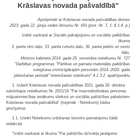
Krāslavas novada pašvaldībā"
Apstiprināti ar Krāslavas novada pašvaldības domes
2023. gada 22. jūnija sēdes lēmumu Nr. 691 (prot. Nr. 7, 1. § 1.4. p.)
Izdoti saskaņā ar Sociālo pakalpojumu un sociālās palīdzības
likuma
3. panta otro daļu, 33. panta ceturto daļu, 36. panta piekto un sesto
daļu,
Ministru kabineta 2014. gada 25. novembra noteikumu Nr. 727
"Darbības programmas "Pārtikas un pamata materiālās palīdzības
sniegšana vistrūcīgākajām personām 2014.-2020. gada
plānošanas periodā" īstenošanas noteikumi" 4.1.3.2. apakšpunktu
1. Izdarīt Krāslavas novada pašvaldības 2021. gada 28. oktobra
saistošajos noteikumos Nr. 2021/16 "Par maznodrošinātas personas
mājsaimniecības ienākumu slieksni un sociālās palīdzības pabalstiem
Krāslavas novada pašvaldībā" (turpmāk - Noteikumi) šādus
grozījumus:
1.1. Izteikt Noteikumu izdošanas tiesisko pamatojumu šādā
redakcijā:
"Izdoti saskaņā ar likuma "Par palīdzību dzīvokļa jautājumu