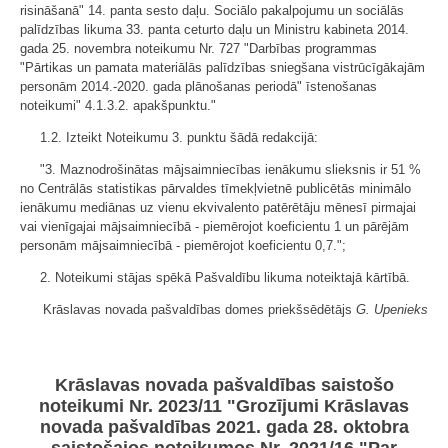
risināšanā" 14. panta sesto daļu. Sociālo pakalpojumu un sociālās
palīdzības likuma 33. panta ceturto daļu un Ministru kabineta 2014.
gada 25. novembra noteikumu Nr. 727 "Darbības programmas
"Pārtikas un pamata materiālās palīdzības sniegšana vistrūcīgākajām
personām 2014.-2020. gada plānošanas periodā" īstenošanas
noteikumi" 4.1.3.2. apakšpunktu."
1.2. Izteikt Noteikumu 3. punktu šādā redakcijā:
"3. Maznodrošinātas mājsaimniecības ienākumu slieksnis ir 51 %
no Centrālās statistikas pārvaldes tīmekļvietnē publicētās minimālo
ienākumu mediānas uz vienu ekvivalento patērētāju mēnesī pirmajai
vai vienīgajai mājsaimniecībā - piemērojot koeficientu 1 un pārējām
personām mājsaimniecībā - piemērojot koeficientu 0,7.";
2. Noteikumi stājas spēkā Pašvaldību likuma noteiktajā kārtībā.
Krāslavas novada pašvaldības domes priekšsēdētājs
G. Upenieks
Krāslavas novada pašvaldības saistošo
noteikumi Nr. 2023/11 "Grozījumi Krāslavas
novada pašvaldības 2021. gada 28. oktobra
saistošajos noteikumos Nr. 2021/16 "Par