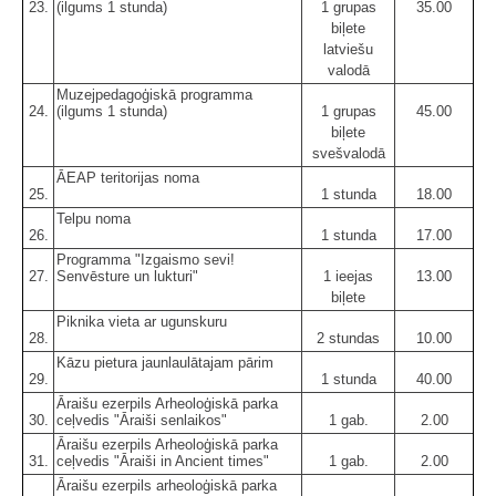
23.
(ilgums 1 stunda)
1 grupas
35.00
biļete
latviešu
valodā
Muzejpedagoģiskā programma
24.
(ilgums 1 stunda)
1 grupas
45.00
biļete
svešvalodā
ĀEAP teritorijas noma
25.
1 stunda
18.00
Telpu noma
26.
1 stunda
17.00
Programma "Izgaismo sevi!
27.
Senvēsture un lukturi"
1 ieejas
13.00
biļete
Piknika vieta ar ugunskuru
28.
2 stundas
10.00
Kāzu pietura jaunlaulātajam pārim
29.
1 stunda
40.00
Āraišu ezerpils Arheoloģiskā parka
30.
ceļvedis "Āraiši senlaikos"
1 gab.
2.00
Āraišu ezerpils Arheoloģiskā parka
31.
ceļvedis "Āraiši in Ancient times"
1 gab.
2.00
Āraišu ezerpils arheoloģiskā parka