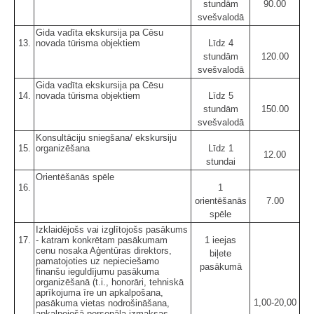
stundām
90.00
svešvalodā
Gida vadīta ekskursija pa Cēsu
13.
novada tūrisma objektiem
Līdz 4
stundām
120.00
svešvalodā
Gida vadīta ekskursija pa Cēsu
14.
novada tūrisma objektiem
Līdz 5
stundām
150.00
svešvalodā
Konsultāciju sniegšana/ ekskursiju
15.
organizēšana
Līdz 1
12.00
stundai
Orientēšanās spēle
16.
1
orientēšanās
7.00
spēle
Izklaidējošs vai izglītojošs pasākums
17.
- katram konkrētam pasākumam
1 ieejas
cenu nosaka Aģentūras direktors,
biļete
pamatojoties uz nepieciešamo
pasākumā
finanšu ieguldījumu pasākuma
organizēšanā (t.i., honorāri, tehniskā
aprīkojuma īre un apkalpošana,
1,00-20,00
pasākuma vietas nodrošināšana,
apkalpojošā personāla izmaksas,