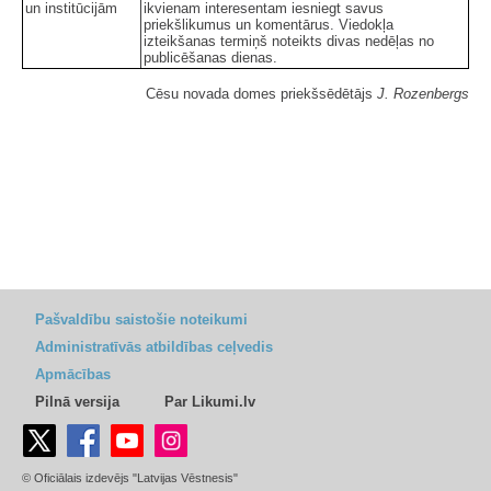
un institūcijām
ikvienam interesentam iesniegt savus
priekšlikumus un komentārus. Viedokļa
izteikšanas termiņš noteikts divas nedēļas no
publicēšanas dienas.
Cēsu novada domes priekšsēdētājs
J. Rozenbergs
Pašvaldību saistošie noteikumi
Administratīvās atbildības ceļvedis
Apmācības
Pilnā versija
Par Likumi.lv
© Oficiālais izdevējs "Latvijas Vēstnesis"