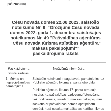
pašizmaksa).
Cēsu novada domes 22.06.2023. saistošo
noteikumu Nr. 9 "Grozījumi Cēsu novada
domes 2022. gada 1. decembra saistošajos
noteikumos Nr. 49 "Pašvaldības aģentūras
"Cēsu novada tūrisma attīstības aģentūra"
maksas pakalpojumi""
paskaidrojuma raksts
Paskaidrojuma
Norādāmā informācija
raksta sadaļas
1. Mērķis un
Saistošie noteikumi ir sagatavoti, pamatojoties uz
nepieciešamības
Publisko aģentūru likuma 2. panta otro daļu.
pamatojums
Publisko aģentūru likuma 17. panta otrā daļa
nosaka, ka pašvaldības uzdevumu īstenošana
tiek nodrošināta, sniedzot maksas pakalpojumus
saskaņā ar pašvaldības domes apstiprinātu
cenrādi, kurā nosaka maksāšanas kartību, likmes