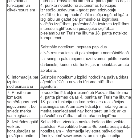
pašvaldības
īstenojot Pašvaldību likuma 4. panta pirmās daļas
funkcijām un
4. punktā noteikto no autonomās funkcijas
cilvēkresursiem
izrietošo uzdevumu - gādāt par iedzīvotāju
izglītību, tostarp nodrošināt iespēju iegūt obligāto
izglītību un gādāt par pirmsskolas izglītības,
vidējās izglītības, profesionālās ievirzes izglītības,
interešu izglītības un pieaugušo izglītības
pieejamību un Tūrisma likuma 18. pantā noteikto
kompetenci.
Saistošie noteikumi neprasa papildus
cilvēkresursu iesaisti pakalpojumu nodrošināšanā.
Lai sniegtu pakalpojumu, uzdevumus pildīs esošie
darbinieki, kuriem šīs funkcijas ir noteiktas amata
aprakstā.
6. Informācija par
Saistošo noteikumu izpildi nodrošina pašvaldības
izpildes
aģentūra "Cēsu novada tūrisma attīstības
nodrošināšanu
aģentūra".
7. Prasību un
Izraudzītie līdzekļi ir piemēroti Pašvaldību likuma
izmaksu
4. panta pirmās daļas 4. punkta un Tūrisma likuma
samērīgums pret
18. panta funkciju un kompetences realizācijas
ieguvumiem, ko
sasniegšanai. Alternatīvi līdzekļi minētā leģitīmā
sniedz mērķa
mērķa sasniegšanai nav konstatēti un līdz ar ko
sasniegšana
pašvaldības rīcība ir atbilstoša un leģitīma.
8. Izstrādes gaitā
Sabiedrības viedokļa noskaidrošana tiks veikta
veiktās
atbilstoši Pašvaldību likuma 46. panta trešajā daļā
konsultācijas ar
noteiktajam - informācija ievietota pašvaldības
privātpersonām
tīmekļvietnē www.cesis.lv un sniegta iespēja