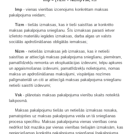
Imp
- vienas vienības izcenojums konkrētam maksas
pakalpojuma veidam;
Tizm
- tiešās izmaksas, kas ir tieši saistītas ar konkrēto
maksas pakalpojuma sniegšanu. Šīs izmaksas parasti ietver
izlietoto materiālu iegādes izmaksas, darba algas un valsts
sociālās apdrošināšanas obligātās iemaksas;
Nizm
- netiešās izmaksas jeb izmaksas, kas ir netieši
saistītas ar attiecīgā maksas pakalpojuma sniegšanu, piemēram,
pamatlīdzekļu remonta un ekspluatācijas izdevumi, telpu apkures
un apgaismošanas izdevumi, pamatlīdzekļu nolietojums, nomas
maksa un apdrošināšanas maksājumi, vispārējas nozīmes
palīgmateriāli un citi ar attiecīgā maksas pakalpojuma sniegšanu
netieši saistīti izdevumi;
Vsk
- plānotais maksas pakalpojuma vienību skaits noteiktā
laikposmā.
Maksas pakalpojumu tiešās un netiešās izmaksas nosaka,
pamatojoties uz maksas pakalpojuma veida un tā sniegšanas
procesa specifiku. Maksas pakalpojuma vienas vienības cena
nedrīkst būt mazāka par vienas vienības tiešajām izmaksām, kas
nepieciešamas konkrēta pakalpojuma sniegšanai (pakalpojuma