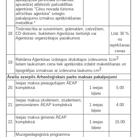
apsardze) atbilstoši pašvaldības
aģentūras "Cēsu novada tūrisma
attīstības aģentūra" sniegto
pakalpojumu izmaksu aprēķināšanas
metodikai *
Tirdzniecība ar suvenīriem, grāmatām, ceļvežiem,
18.
CD diskiem, bukletiem Aģentūras teritorijā vai
Līdz 30 %
Aģentūras organizētajos pasākumos
no
iepirkšanas
cenas
2
Reklāma Aģentūras izdotajos drukātajos izdevumos 1cm
19.
lielam laukumam cena tiek aprēķināta izdalot maketēšanas un
2
tipogrāfijas izmaksas ar izdevuma laukumu cm
Āraišu ezerpils Arheoloģiskais parks maksas pakalpojumi
Ieejas maksa pieaugušajam ĀEAP
20.
kompleksā
1 ieejas
5.00
biļete
Ieejas maksa skolēniem, studentiem,
21.
pensionāriem ĀEAP kompleksā
1 ieejas
4.00
biļete
Ieejas maksa ģimenei ĀEAP
22.
kompleksā
1 ieejas
15.00
biļete
Muzejpedagoģiskā programma