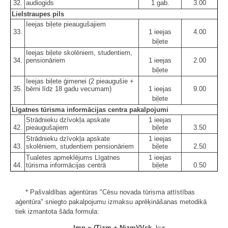
32.
audiogids
1 gab.
3.00
Lielstraupes pils
Ieejas biļete pieaugušajiem
33.
1 ieejas
4.00
biļete
Ieejas biļete skolēniem, studentiem,
34.
pensionāriem
1 ieejas
2.00
biļete
Ieejas biļete ģimenei (2 pieaugušie +
35.
bērni līdz 18 gadu vecumam)
1 ieejas
9.00
biļete
Līgatnes tūrisma informācijas centra pakalpojumi
Strādnieku dzīvokļa apskate
1 ieejas
42.
pieaugušajiem
biļete
3.50
Strādnieku dzīvokļa apskate
1 ieejas
43.
skolēniem, studentiem pensionāriem
biļete
2.50
Tualetes apmeklējums Līgatnes
1 ieejas
44.
tūrisma informācijas centrā
biļete
0.50
* Pašvaldības aģentūras "Cēsu novada tūrisma attīstības
aģentūra" sniegto pakalpojumu izmaksu aprēķināšanas metodikā
tiek izmantota šāda formula:
Imp = (Tizm + Nizm)/Vsk,
kur