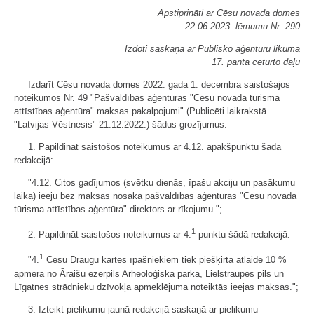
Apstiprināti ar Cēsu novada domes
22.06.2023. lēmumu Nr. 290
Izdoti saskaņā ar Publisko aģentūru likuma
17. panta ceturto daļu
Izdarīt Cēsu novada domes 2022. gada 1. decembra saistošajos
noteikumos Nr. 49 "Pašvaldības aģentūras "Cēsu novada tūrisma
attīstības aģentūra" maksas pakalpojumi" (Publicēti laikrakstā
"Latvijas Vēstnesis" 21.12.2022.) šādus grozījumus:
1. Papildināt saistošos noteikumus ar 4.12. apakšpunktu šādā
redakcijā:
"4.12. Citos gadījumos (svētku dienās, īpašu akciju un pasākumu
laikā) ieeju bez maksas nosaka pašvaldības aģentūras "Cēsu novada
tūrisma attīstības aģentūra" direktors ar rīkojumu.";
1
2. Papildināt saistošos noteikumus ar 4.
punktu šādā redakcijā:
1
"4.
Cēsu Draugu kartes īpašniekiem tiek piešķirta atlaide 10 %
apmērā no Āraišu ezerpils Arheoloģiskā parka, Lielstraupes pils un
Līgatnes strādnieku dzīvokļa apmeklējuma noteiktās ieejas maksas.";
3. Izteikt pielikumu jaunā redakcijā saskaņā ar pielikumu