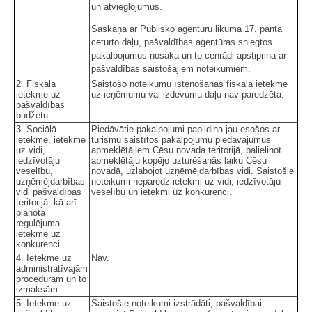
un atvieglojumus.
Saskaņā ar Publisko aģentūru likuma 17. panta
ceturto daļu, pašvaldības aģentūras sniegtos
pakalpojumus nosaka un to cenrādi apstiprina ar
pašvaldības saistošajiem noteikumiem.
2. Fiskālā
Saistošo noteikumu īstenošanas fiskālā ietekme
ietekme uz
uz ieņēmumu vai izdevumu daļu nav paredzēta.
pašvaldības
budžetu
3. Sociālā
Piedāvātie pakalpojumi papildina jau esošos ar
ietekme, ietekme
tūrismu saistītos pakalpojumu piedāvājumus
uz vidi,
apmeklētājiem Cēsu novada teritorijā, palielinot
iedzīvotāju
apmeklētāju kopējo uzturēšanās laiku Cēsu
veselību,
novadā, uzlabojot uzņēmējdarbības vidi. Saistošie
uzņēmējdarbības
noteikumi neparedz ietekmi uz vidi, iedzīvotāju
vidi pašvaldības
veselību un ietekmi uz konkurenci.
teritorijā, kā arī
plānotā
regulējuma
ietekme uz
konkurenci
4. Ietekme uz
Nav.
administratīvajām
procedūrām un to
izmaksām
5. Ietekme uz
Saistošie noteikumi izstrādāti, pašvaldībai