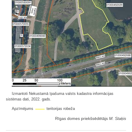
Izmantoti Nekustamā īpašuma valsts kadastra informācijas
sistēmas dati, 2022. gads.
Apzīmējums
teritorijas robeža
Rīgas domes priekšsēdētājs
M. Staķis