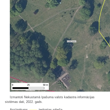
Izmantoti Nekustamā īpašuma valsts kadastra informācijas
sistēmas dati, 2022. gads.
Apzīmējums
teritorijas robeža