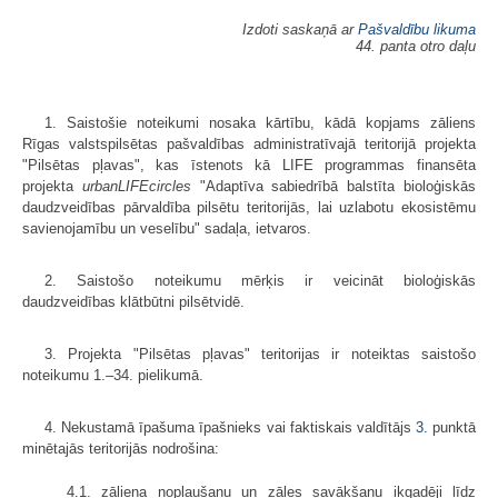
Izdoti saskaņā ar
Pašvaldību likuma
44. panta otro daļu
1. Saistošie noteikumi nosaka kārtību, kādā kopjams zāliens
Rīgas valstspilsētas pašvaldības administratīvajā teritorijā projekta
"Pilsētas pļavas", kas īstenots kā LIFE programmas finansēta
projekta
urbanLIFEcircles
"Adaptīva sabiedrībā balstīta bioloģiskās
daudzveidības pārvaldība pilsētu teritorijās, lai uzlabotu ekosistēmu
savienojamību un veselību" sadaļa, ietvaros.
2. Saistošo noteikumu mērķis ir veicināt bioloģiskās
daudzveidības klātbūtni pilsētvidē.
3. Projekta "Pilsētas pļavas" teritorijas ir noteiktas saistošo
noteikumu 1.–34. pielikumā.
4. Nekustamā īpašuma īpašnieks vai faktiskais valdītājs
3.
punktā
minētajās teritorijās nodrošina:
4.1. zāliena nopļaušanu un zāles savākšanu ikgadēji līdz