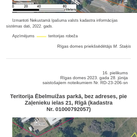
Izmantoti Nekustamā īpašuma valsts kadastra informācijas
sistēmas dati, 2022. gads.
Apzīmējums
teritorijas robeža
Rīgas domes priekšsēdētājs
M. Staķis
16. pielikums
Rīgas domes 2023. gada 28. jūnija
saistošajiem noteikumiem Nr. RD-23-206-sn
Teritorija Ēbelmuižas parkā, bez adreses, pie
Zaļenieku ielas 21, Rīgā (kadastra
Nr. 01000792057)