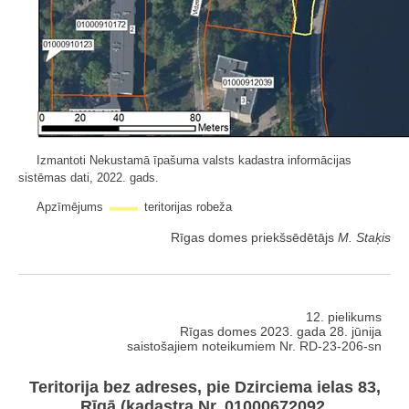
Izmantoti Nekustamā īpašuma valsts kadastra informācijas
sistēmas dati, 2022. gads.
Apzīmējums
teritorijas robeža
Rīgas domes priekšsēdētājs
M. Staķis
12. pielikums
Rīgas domes 2023. gada 28. jūnija
saistošajiem noteikumiem Nr. RD-23-206-sn
Teritorija bez adreses, pie Dzirciema ielas 83,
Rīgā (kadastra Nr. 01000672092,