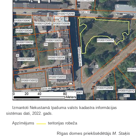
Izmantoti Nekustamā īpašuma valsts kadastra informācijas
sistēmas dati, 2022. gads.
Apzīmējums
teritorijas robeža
Rīgas domes priekšsēdētājs
M. Staķis