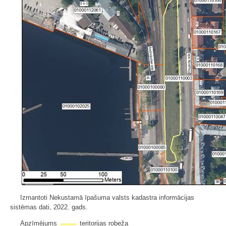
Izmantoti Nekustamā īpašuma valsts kadastra informācijas
sistēmas dati, 2022. gads.
Apzīmējums
teritorijas robeža