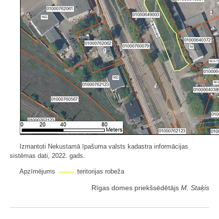
Izmantoti Nekustamā īpašuma valsts kadastra informācijas
sistēmas dati, 2022. gads.
Apzīmējums
teritorijas robeža
Rīgas domes priekšsēdētājs
M. Staķis