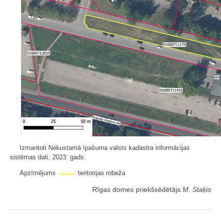
Izmantoti Nekustamā īpašuma valsts kadastra informācijas
sistēmas dati, 2023. gads.
Apzīmējums
teritorijas robeža
Rīgas domes priekšsēdētājs
M. Staķis