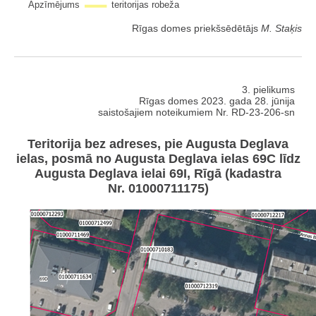
Apzīmējums
teritorijas robeža
Rīgas domes priekšsēdētājs
M. Staķis
3. pielikums
Rīgas domes 2023. gada 28. jūnija
saistošajiem noteikumiem Nr. RD-23-206-sn
Teritorija bez adreses, pie Augusta Deglava
ielas, posmā no Augusta Deglava ielas 69C līdz
Augusta Deglava ielai 69I, Rīgā (kadastra
Nr. 01000711175)