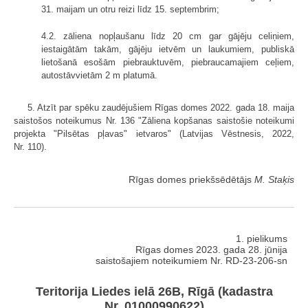
31. maijam un otru reizi līdz 15. septembrim;
4.2. zāliena nopļaušanu līdz 20 cm gar gājēju celiņiem,
iestaigātām takām, gājēju ietvēm un laukumiem, publiskā
lietošanā esošām piebrauktuvēm, piebraucamajiem ceļiem,
autostāvvietām 2 m platumā.
5. Atzīt par spēku zaudējušiem Rīgas domes 2022. gada 18. maija
saistošos noteikumus Nr. 136 "Zāliena kopšanas saistošie noteikumi
projekta "Pilsētas pļavas" ietvaros" (Latvijas Vēstnesis, 2022,
Nr. 110).
Rīgas domes priekšsēdētājs
M. Staķis
1. pielikums
Rīgas domes 2023. gada 28. jūnija
saistošajiem noteikumiem Nr. RD-23-206-sn
Teritorija Liedes ielā 26B, Rīgā (kadastra
Nr. 01000990622)