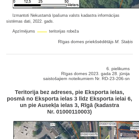
Izmantoti Nekustamā īpašuma valsts kadastra informācijas
sistēmas dati, 2022. gads.
Apzīmējums
teritorijas robeža
Rīgas domes priekšsēdētājs
M. Staķis
6. pielikums
Rīgas domes 2023. gada 28. jūnija
saistošajiem noteikumiem Nr. RD-23-206-sn
Teritorija bez adreses, pie Eksporta ielas,
posmā no Eksporta ielas 3 līdz Eksporta ielai 6,
un pie Ausekļa ielas 3, Rīgā (kadastra
Nr. 01000110003)