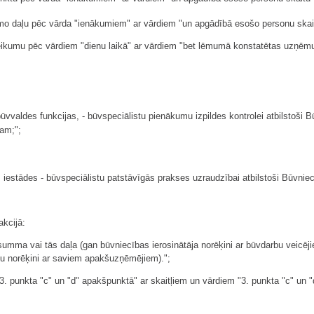
o daļu pēc vārda "ienākumiem" ar vārdiem "un apgādībā esošo personu skai
 teikumu pēc vārdiem "dienu laikā" ar vārdiem "bet lēmumā konstatētas uzņēm
būvvaldes funkcijas, - būvspeciālistu pienākumu izpildes kontrolei atbilstoši 
tam;";
iestādes - būvspeciālistu patstāvīgās prakses uzraudzībai atbilstoši Būvniec
akcijā:
umma vai tās daļa (gan būvniecības ierosinātāja norēķini ar būvdarbu veicēji
 norēķini ar saviem apakšuzņēmējiem).";
n 3. punkta "c" un "d" apakšpunktā" ar skaitļiem un vārdiem "3. punkta "c" un