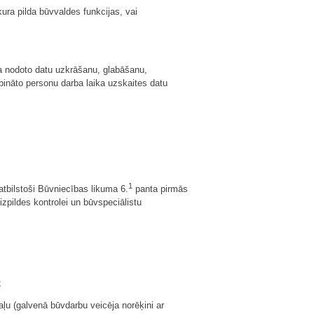
kura pilda būvvaldes funkcijas, vai
a nodoto datu uzkrāšanu, glabāšanu,
bināto personu darba laika uzskaites datu
1
atbilstoši Būvniecības likuma 6.
panta pirmās
izpildes kontrolei un būvspeciālistu
;
ļu (galvenā būvdarbu veicēja norēķini ar