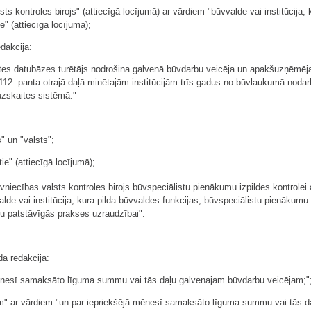
ts kontroles birojs" (attiecīgā locījumā) ar vārdiem "būvvalde vai institūcija, 
 (attiecīgā locījumā);
dakcijā:
ites datubāzes turētājs nodrošina galvenā būvdarbu veicēja un apakšuzņēmēj
 112. panta otrajā daļā minētajām institūcijām trīs gadus no būvlaukumā nodar
uzskaites sistēmā."
 un "valsts";
ie" (attiecīgā locījumā);
vniecības valsts kontroles birojs būvspeciālistu pienākumu izpildes kontrolei 
lde vai institūcija, kura pilda būvvaldes funkcijas, būvspeciālistu pienākumu 
u patstāvīgās prakses uzraudzībai".
dā redakcijā:
 mēnesī samaksāto līguma summu vai tās daļu galvenajam būvdarbu veicējam;"
em" ar vārdiem "un par iepriekšējā mēnesī samaksāto līguma summu vai tās da