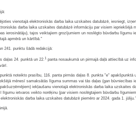
ijā:
ējoties vienotajā elektroniskās darba laika uzskaites datubāzē, iesniegt, izņ
ektroniskās darba laika uzskaites datubāzē informāciju par visiem iepriekšēj
s ierosinātāju), tajos veiktajiem grozījumiem un noslēgto būvdarbu līgumu i
tajā apmērā un kārtībā."
un 241. punktu šādā redakcijā:
1
s daļas 24. punktā un 22.
panta nosaukumā un pirmajā daļā attiecībā uz inf
vārī.
punktā noteikto prasību, 116. panta pirmās daļas 8. punkta "e" apakšpunktā 
priekšējā mēnesī samaksātās līguma summas vai tās daļas (gan būvniecības ier
apakšuzņēmējiem) iekļaušanu vienotajā elektroniskās darba laika uzskaites da
 līgumu ietvaros veikto norēķinu (par visiem noslēgtajiem būvdarbu līgumie
 elektroniskās darba laika uzskaites datubāzē piemēro ar 2024. gada 1. jūliju.
nijā.