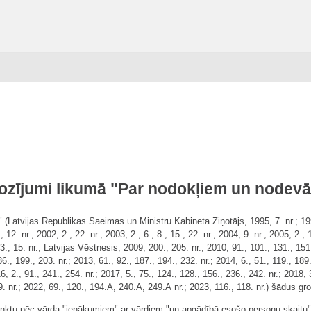
ozījumi likumā "Par nodokļiem un nodev
Latvijas Republikas Saeimas un Ministru Kabineta Ziņotājs, 1995, 7. nr.; 1996,
, 12. nr.; 2002, 2., 22. nr.; 2003, 2., 6., 8., 15., 22. nr.; 2004, 9. nr.; 2005, 2., 1
, 13., 15. nr.; Latvijas Vēstnesis, 2009, 200., 205. nr.; 2010, 91., 101., 131., 151
86., 199., 203. nr.; 2013, 61., 92., 187., 194., 232. nr.; 2014, 6., 51., 119., 189
6, 2., 91., 241., 254. nr.; 2017, 5., 75., 124., 128., 156., 236., 242. nr.; 2018, 
9. nr.; 2022, 69., 120., 194.A, 240.A, 249.A nr.; 2023, 116., 118. nr.) šādus gr
punktu pēc vārda "ienākumiem" ar vārdiem "un apgādībā esošo personu skaitu"