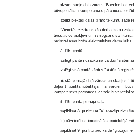
aizstāt otrajā daļā vārdus "Būvniecības vals
būvspeciālistu kompetences pārbaudes iestāde"
izteikt piektās daļas pirmo teikumu šādā re
"Vienotās elektroniskās darba laika uzska
tiešsaistes piekļuvi un izsniegšanu šā likuma
reģistrēšanas brīža elektroniskās darba laika 
7. 115. pantā:
izslēgt panta nosaukumā vārdus "sistēmas"
izslēgt visā pantā vārdus "sistēmā reģistrēt
aizstāt pirmajā daļā vārdus un skaitļus "Bū
daļas 1. punktā noteiktajam" ar vārdiem "būvva
kompetences pārbaudes iestāde būvspeciālist
8. 116. panta pirmajā daļā:
papildināt 8. punktu ar "e" apakšpunktu šā
"e) būvniecības ierosinātāja iepriekšējā
papildināt 9. punktu pēc vārda "grozījumi