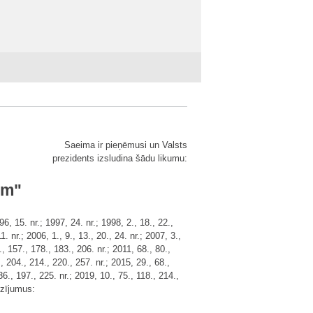
Saeima ir pieņēmusi un Valsts
prezidents izsludina šādu likumu:
ām"
 15. nr.; 1997, 24. nr.; 1998, 2., 18., 22.,
1. nr.; 2006, 1., 9., 13., 20., 24. nr.; 2007, 3.,
., 157., 178., 183., 206. nr.; 2011, 68., 80.,
., 204., 214., 220., 257. nr.; 2015, 29., 68.,
36., 197., 225. nr.; 2019, 10., 75., 118., 214.,
ozījumus:
.