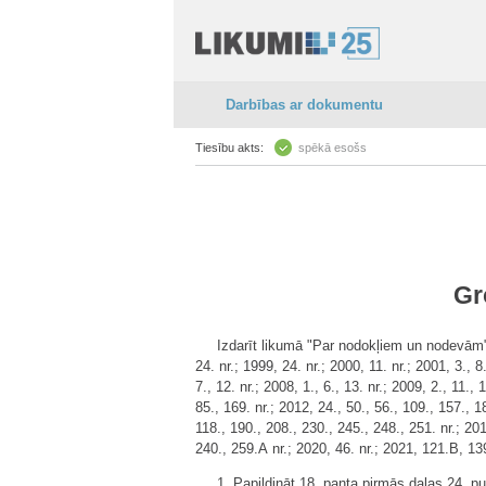
Darbības ar dokumentu
Tiesību akts:
spēkā esošs
Gr
Izdarīt likumā "Par nodokļiem un nodevām" (
24. nr.; 1999, 24. nr.; 2000, 11. nr.; 2001, 3., 8.
7., 12. nr.; 2008, 1., 6., 13. nr.; 2009, 2., 11.
85., 169. nr.; 2012, 24., 50., 56., 109., 157., 1
118., 190., 208., 230., 245., 248., 251. nr.; 201
240., 259.A nr.; 2020, 46. nr.; 2021, 121.B, 13
1. Papildināt 18. panta pirmās daļas 24. 