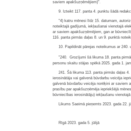
saviem apakšuzņēmējiem)".
9. Izteikt 117. panta 4. punktu šādā redakc
"4) katru mēnesi līdz 15. datumam, autoriz
noteiktajā gadījumā, iekļaušanai vienotajā el
ar saviem apakšuzņēmējiem, gan ar būvniecība
116. panta pirmās daļas 8. un 9. punktā noteik
10. Papildināt pārejas noteikumus ar 240. 
"240. Grozījumi šā likuma 18. panta pirmā
personu skaitu stājas spēkā 2025. gada 1. jan
241. Šā likuma 113. panta pirmās daļas 4. 
ierosinātāja vai galvenā būvdarbu veicēja ie
galvenā būvdarbu veicēja norēķini ar saviem 
prasību par apakšuzņēmēja iepriekšējā mēnesī
būvniecības ierosinātāju) iekļaušanu vienotajā
Likums Saeimā pieņemts 2023. gada 22. jū
Rīgā 2023. gada 5. jūlijā