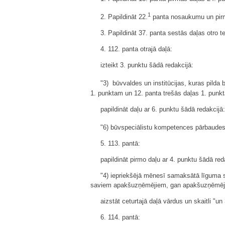
1
2. Papildināt 22.
panta nosaukumu un pirm
3. Papildināt 37. panta sestās daļas otro
4. 112. panta otrajā daļā:
izteikt 3. punktu šādā redakcijā:
"3) būvvaldes un institūcijas, kuras pilda 
1. punktam un 12. panta trešās daļas 1. punk
papildināt daļu ar 6. punktu šādā redakcijā:
"6) būvspeciālistu kompetences pārbaudes 
5. 113. pantā:
papildināt pirmo daļu ar 4. punktu šādā red
"4) iepriekšējā mēnesī samaksātā līguma s
saviem apakšuzņēmējiem, gan apakšuzņēmēju
aizstāt ceturtajā daļā vārdus un skaitli "u
6. 114. pantā: