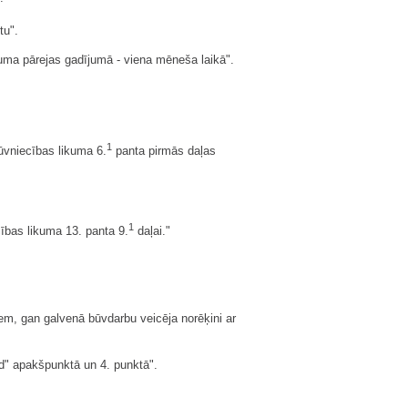
tu".
uma pārejas gadījumā - viena mēneša laikā".
1
Būvniecības likuma 6.
panta pirmās daļas
1
ības likuma 13. panta 9.
daļai."
em, gan galvenā būvdarbu veicēja norēķini ar
 "d" apakšpunktā un 4. punktā".