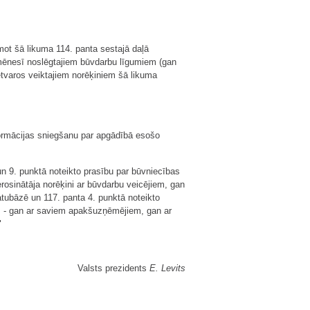
emot šā likuma 114. panta sestajā daļā
ā mēnesī noslēgtajiem būvdarbu līgumiem (gan
etvaros veiktajiem norēķiniem šā likuma
ormācijas sniegšanu par apgādībā esošo
un 9. punktā noteikto prasību par būvniecības
osinātāja norēķini ar būvdarbu veicējiem, gan
tubāzē un 117. panta 4. punktā noteikto
m - gan ar saviem apakšuzņēmējiem, gan ar
"
Valsts prezidents
E. Levits