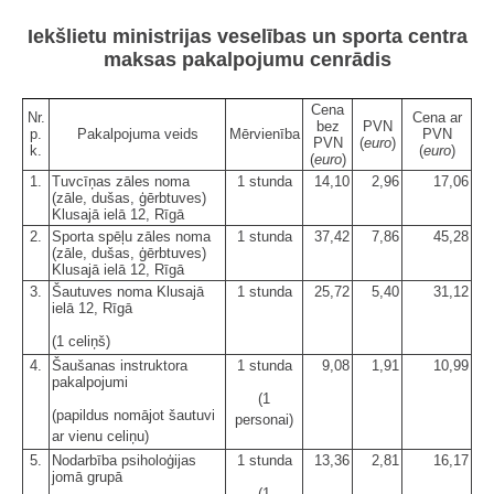
Iekšlietu ministrijas veselības un sporta centra
maksas pakalpojumu cenrādis
Cena
Nr.
Cena ar
bez
PVN
p.
Pakalpojuma veids
Mērvienība
PVN
PVN
(
euro
)
k.
(
euro
)
(
euro
)
1.
Tuvcīņas zāles noma
1 stunda
14,10
2,96
17,06
(zāle, dušas, ģērbtuves)
Klusajā ielā 12, Rīgā
2.
Sporta spēļu zāles noma
1 stunda
37,42
7,86
45,28
(zāle, dušas, ģērbtuves)
Klusajā ielā 12, Rīgā
3.
Šautuves noma Klusajā
1 stunda
25,72
5,40
31,12
ielā 12, Rīgā
(1 celiņš)
4.
Šaušanas instruktora
1 stunda
9,08
1,91
10,99
pakalpojumi
(1
(papildus nomājot šautuvi
personai)
ar vienu celiņu)
5.
Nodarbība psiholoģijas
1 stunda
13,36
2,81
16,17
jomā grupā
(1