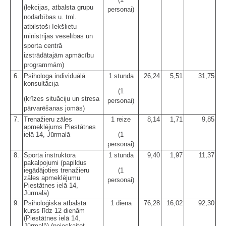
(lekcijas, atbalsta grupu
personai)
nodarbības u. tml.
atbilstoši Iekšlietu
ministrijas veselības un
sporta centrā
izstrādātajām apmācību
programmām)
6.
Psihologa individuālā
1 stunda
26,24
5,51
31,75
konsultācija
(1
(krīzes situāciju un stresa
personai)
pārvarēšanas jomās)
7.
Trenažieru zāles
1 reize
8,14
1,71
9,85
apmeklējums Piestātnes
ielā 14, Jūrmalā
(1
personai)
8.
Sporta instruktora
1 stunda
9,40
1,97
11,37
pakalpojumi (papildus
iegādājoties trenažieru
(1
zāles apmeklējumu
personai)
Piestātnes ielā 14,
Jūrmalā)
9.
Psiholoģiskā atbalsta
1 diena
76,28
16,02
92,30
kurss līdz 12 dienām
(Piestātnes ielā 14,
Jūrmalā) (neieskaitot