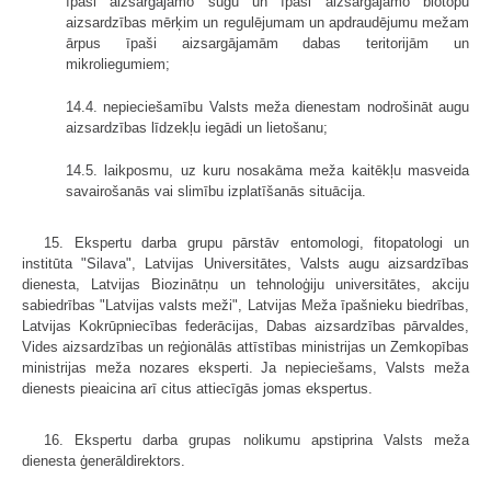
īpaši aizsargājamo sugu un īpaši aizsargājamo biotopu
aizsardzības mērķim un regulējumam un apdraudējumu mežam
ārpus īpaši aizsargājamām dabas teritorijām un
mikroliegumiem;
14.4. nepieciešamību Valsts meža dienestam nodrošināt augu
aizsardzības līdzekļu iegādi un lietošanu;
14.5. laikposmu, uz kuru nosakāma meža kaitēkļu masveida
savairošanās vai slimību izplatīšanās situācija.
15. Ekspertu darba grupu pārstāv entomologi, fitopatologi un
institūta "Silava", Latvijas Universitātes, Valsts augu aizsardzības
dienesta, Latvijas Biozinātņu un tehnoloģiju universitātes, akciju
sabiedrības "Latvijas valsts meži", Latvijas Meža īpašnieku biedrības,
Latvijas Kokrūpniecības federācijas, Dabas aizsardzības pārvaldes,
Vides aizsardzības un reģionālās attīstības ministrijas un Zemkopības
ministrijas meža nozares eksperti. Ja nepieciešams, Valsts meža
dienests pieaicina arī citus attiecīgās jomas ekspertus.
16. Ekspertu darba grupas nolikumu apstiprina Valsts meža
dienesta ģenerāldirektors.