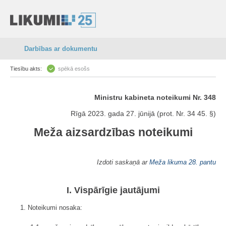
Darbības ar dokumentu
Tiesību akts:
spēkā esošs
Ministru kabineta noteikumi Nr. 348
Rīgā 2023. gada 27. jūnijā (prot. Nr. 34 45. §)
Meža aizsardzības noteikumi
Izdoti saskaņā ar
Meža likuma 28. pantu
I. Vispārīgie jautājumi
1. Noteikumi nosaka: