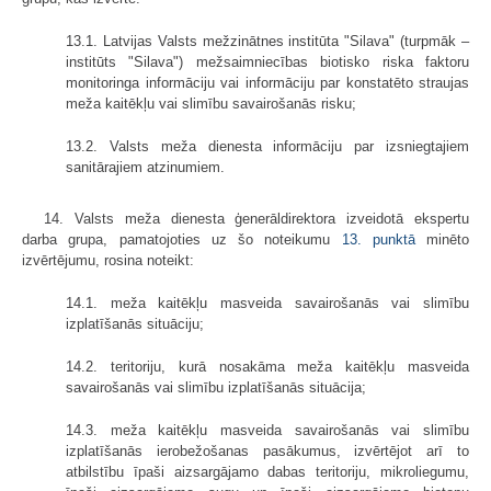
13.1. Latvijas Valsts mežzinātnes institūta "Silava" (turpmāk –
institūts "Silava") mežsaimniecības biotisko riska faktoru
monitoringa informāciju vai informāciju par konstatēto straujas
meža kaitēkļu vai slimību savairošanās risku;
13.2. Valsts meža dienesta informāciju par izsniegtajiem
sanitārajiem atzinumiem.
14. Valsts meža dienesta ģenerāldirektora izveidotā ekspertu
darba grupa, pamatojoties uz šo noteikumu
13. punktā
minēto
izvērtējumu, rosina noteikt:
14.1. meža kaitēkļu masveida savairošanās vai slimību
izplatīšanās situāciju;
14.2. teritoriju, kurā nosakāma meža kaitēkļu masveida
savairošanās vai slimību izplatīšanās situācija;
14.3. meža kaitēkļu masveida savairošanās vai slimību
izplatīšanās ierobežošanas pasākumus, izvērtējot arī to
atbilstību īpaši aizsargājamo dabas teritoriju, mikroliegumu,