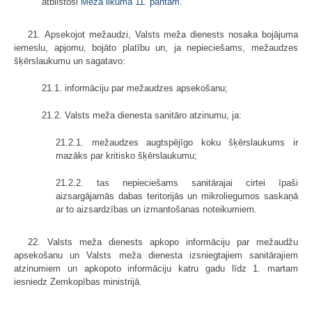
atbilstoši
Meža likuma 11. pantam
.
21. Apsekojot mežaudzi, Valsts meža dienests nosaka bojājuma
iemeslu, apjomu, bojāto platību un, ja nepieciešams, mežaudzes
šķērslaukumu un sagatavo:
21.1. informāciju par mežaudzes apsekošanu;
21.2. Valsts meža dienesta sanitāro atzinumu, ja:
21.2.1. mežaudzes augtspējīgo koku šķērslaukums ir
mazāks par kritisko šķērslaukumu;
21.2.2. tas nepieciešams sanitārajai cirtei īpaši
aizsargājamās dabas teritorijās un mikroliegumos saskaņā
ar to aizsardzības un izmantošanas noteikumiem.
22. Valsts meža dienests apkopo informāciju par mežaudžu
apsekošanu un Valsts meža dienesta izsniegtajiem sanitārajiem
atzinumiem un apkopoto informāciju katru gadu līdz 1. martam
iesniedz Zemkopības ministrijā.