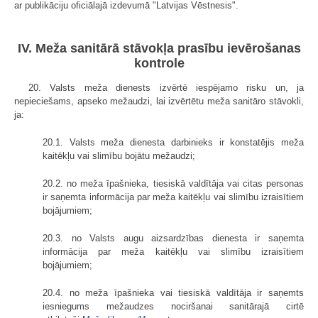
ar publikāciju oficiālajā izdevumā "Latvijas Vēstnesis".
IV. Meža sanitārā stāvokļa prasību ievērošanas
kontrole
20. Valsts meža dienests izvērtē iespējamo risku un, ja
nepieciešams, apseko mežaudzi, lai izvērtētu meža sanitāro stāvokli,
ja:
20.1. Valsts meža dienesta darbinieks ir konstatējis meža
kaitēkļu vai slimību bojātu mežaudzi;
20.2. no meža īpašnieka, tiesiskā valdītāja vai citas personas
ir saņemta informācija par meža kaitēkļu vai slimību izraisītiem
bojājumiem;
20.3. no Valsts augu aizsardzības dienesta ir saņemta
informācija par meža kaitēkļu vai slimību izraisītiem
bojājumiem;
20.4. no meža īpašnieka vai tiesiskā valdītāja ir saņemts
iesniegums mežaudzes nociršanai sanitārajā cirtē