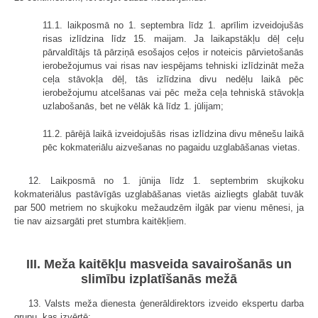
11.1. laikposmā no 1. septembra līdz 1. aprīlim izveidojušās
risas izlīdzina līdz 15. maijam. Ja laikapstākļu dēļ ceļu
pārvaldītājs tā pārziņā esošajos ceļos ir noteicis pārvietošanās
ierobežojumus vai risas nav iespējams tehniski izlīdzināt meža
ceļa stāvokļa dēļ, tās izlīdzina divu nedēļu laikā pēc
ierobežojumu atcelšanas vai pēc meža ceļa tehniskā stāvokļa
uzlabošanās, bet ne vēlāk kā līdz 1. jūlijam;
11.2. pārējā laikā izveidojušās risas izlīdzina divu mēnešu laikā
pēc kokmateriālu aizvešanas no pagaidu uzglabāšanas vietas.
12. Laikposmā no 1. jūnija līdz 1. septembrim skujkoku
kokmateriālus pastāvīgās uzglabāšanas vietās aizliegts glabāt tuvāk
par 500 metriem no skujkoku mežaudzēm ilgāk par vienu mēnesi, ja
tie nav aizsargāti pret stumbra kaitēkļiem.
III. Meža kaitēkļu masveida savairošanās un
slimību izplatīšanās mežā
13. Valsts meža dienesta ģenerāldirektors izveido ekspertu darba
grupu, kas izvērtē: