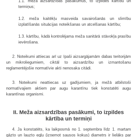
1.1. meža aizsardzības pasākumus, to izpildes kārtību un
termiņus;
1.2. meža kaitēkļu masveida savairošanās un slimību
izplatīšanās situācijas noteikšanas un atcelšanas kārtību;
1.3. kārtību, kādā kontrolējama meža sanitārā stāvokļa prasību
ievērošana.
2. Noteikumi attiecas arī uz īpaši aizsargājamām dabas teritorijām
un mikroliegumiem, ciktāl to aizsardzību un izmantošanu
reglamentējošie normatīvie akti nenosaka citādi.
3. Noteikumi neattiecas uz gadījumiem, ja mežā atbilstoši
normatīvajiem aktiem par augu karantīnu tiek konstatēti augu
karantīnas organismi.
II. Meža aizsardzības pasākumi, to izpildes
kārtība un termiņi
4. Ja konstatēts, ka laikposmā no 1. septembra līdz 1. martam
gāzto un lauzto egļu (izņemot sausos kokus) diametrs ir lielāks par