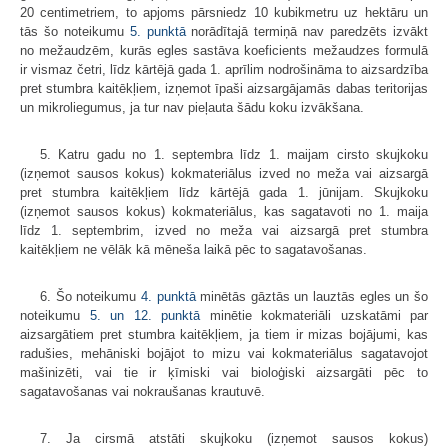
20 centimetriem, to apjoms pārsniedz 10 kubikmetru uz hektāru un
tās šo noteikumu
5. punktā
norādītajā termiņā nav paredzēts izvākt
no mežaudzēm, kurās egles sastāva koeficients mežaudzes formulā
ir vismaz četri, līdz kārtējā gada 1. aprīlim nodrošināma to aizsardzība
pret stumbra kaitēkļiem, izņemot īpaši aizsargājamās dabas teritorijas
un mikroliegumus, ja tur nav pieļauta šādu koku izvākšana.
5. Katru gadu no 1. septembra līdz 1. maijam cirsto skujkoku
(izņemot sausos kokus) kokmateriālus izved no meža vai aizsargā
pret stumbra kaitēkļiem līdz kārtējā gada 1. jūnijam. Skujkoku
(izņemot sausos kokus) kokmateriālus, kas sagatavoti no 1. maija
līdz 1. septembrim, izved no meža vai aizsargā pret stumbra
kaitēkļiem ne vēlāk kā mēneša laikā pēc to sagatavošanas.
6. Šo noteikumu
4. punktā
minētās gāztās un lauztās egles un šo
noteikumu
5. un
12. punktā
minētie kokmateriāli uzskatāmi par
aizsargātiem pret stumbra kaitēkļiem, ja tiem ir mizas bojājumi, kas
radušies, mehāniski bojājot to mizu vai kokmateriālus sagatavojot
mašinizēti, vai tie ir ķīmiski vai bioloģiski aizsargāti pēc to
sagatavošanas vai nokraušanas krautuvē.
7. Ja cirsmā atstāti skujkoku (izņemot sausos kokus)