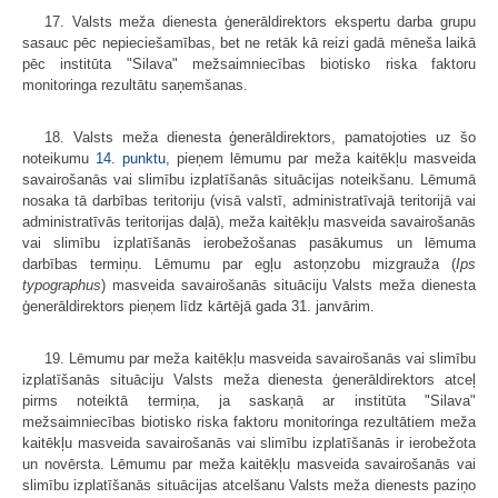
17. Valsts meža dienesta ģenerāldirektors ekspertu darba grupu
sasauc pēc nepieciešamības, bet ne retāk kā reizi gadā mēneša laikā
pēc institūta "Silava" mežsaimniecības biotisko riska faktoru
monitoringa rezultātu saņemšanas.
18. Valsts meža dienesta ģenerāldirektors, pamatojoties uz šo
noteikumu
14. punktu
, pieņem lēmumu par meža kaitēkļu masveida
savairošanās vai slimību izplatīšanās situācijas noteikšanu. Lēmumā
nosaka tā darbības teritoriju (visā valstī, administratīvajā teritorijā vai
administratīvās teritorijas daļā), meža kaitēkļu masveida savairošanās
vai slimību izplatīšanās ierobežošanas pasākumus un lēmuma
darbības termiņu. Lēmumu par egļu astoņzobu mizgrauža (
Ips
typographus
) masveida savairošanās situāciju Valsts meža dienesta
ģenerāldirektors pieņem līdz kārtējā gada 31. janvārim.
19. Lēmumu par meža kaitēkļu masveida savairošanās vai slimību
izplatīšanās situāciju Valsts meža dienesta ģenerāldirektors atceļ
pirms noteiktā termiņa, ja saskaņā ar institūta "Silava"
mežsaimniecības biotisko riska faktoru monitoringa rezultātiem meža
kaitēkļu masveida savairošanās vai slimību izplatīšanās ir ierobežota
un novērsta. Lēmumu par meža kaitēkļu masveida savairošanās vai
slimību izplatīšanās situācijas atcelšanu Valsts meža dienests paziņo