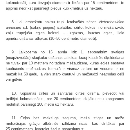
kokmateriāli, kuru tievgaļa diametrs ir lielāks par 15 centimetriem, to
apjoms nedrīkst pārsniegt piecus kubikmetrus uz hektāru.
8. Lai ierobežotu sakņu trupi izraisošās sēnes
Heterobasidion
annosum
s.l. (sakņu piepes) izplatību, cērtot kokus, no meža izvāc
zaļu trupējušu egles koksni – izgāztas, lauztas egles, liela
apmēra ciršanas atliekas (10–50 centimetru diametrā).
9. Laikposmā no 15. aprīļa līdz 1. septembrim svaigās
(neapžuvušās) skujkoku ciršanas atliekas krauj kaudzēs šķeldošanai
ne tuvāk par 10 metriem no tādām mežaudzēm, kurās egles sastāva
koeficients mežaudzes formulā ir vismaz astoņi un vecums ir ne
mazāk kā 50 gadu, ja vien starp krautuvi un mežaudzi neatrodas ceļš
vai grāvis.
10. Kopšanas cirtes un sanitārās cirtes cirsmā, pievedot vai
treilējot kokmateriālus, par 20 centimetriem dziļāku risu kopgarums
nedrīkst pārsniegt 100 metru uz hektāru.
11. Ceļos bez mākslīgā seguma, meža stigās un meža
meliorācijas grāvju atbērtnēs izlīdzina risas, kas dziļākas par
25 centimetriem, ievērojot šādus nosacījumus: