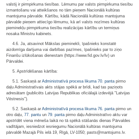
valstij ir pirmpirkuma tiesības. Lēmumu par valsts pirmpirkuma tiesību
izmantošanu vai atteikšanos no tām pieņem Nacionālā kultūras
mantojuma pārvalde. Kārtību, kādā Nacionālā kultūras mantojuma
pārvalde pieņem attiecīgo lēmumu, kā arī valsts nozīmes kultūras
pieminekļu pirmpirkuma tiesību realizācijas kārtību un termiņus
nosaka Ministru kabinets.
4.6. Ja, atsavinot Mākslas pieminekli, īpašnieks konstatē
aizdomīga darījuma vai darbības pazīmes, īpašnieks par to ziņo
Finanšu izlūkošanas dienestam (https://www.fid.gov.lv/lv) un
Pārvaldei.
5. Apstrīdēšanas kārtība:
5.1. Saskaņā ar
Administratīvā procesa likuma
70. panta
pirmo
daļu Administratīvais akts stājas spēkā ar brīdi, kad tas paziņots
adresātam (publicēts Latvijas Republikas oficiālajā izdevējā "Latvijas
Vēstnesis").
5.2. Saskaņā ar
Administratīvā procesa likuma
76. panta
pirmo un
otro daļu,
77. pantu
un
79. panta
pirmo daļu Administratīvo aktu var
apstrīdēt viena mēneša laikā no tā spēkā stāšanās dienas Pārvaldes
vadītājam, iesniedzot iesniegumu Nacionālā kultūras mantojuma
pārvaldē Mazajā Pils ielā 19, Rīgā, LV-1050; pasts@mantojums.lv.