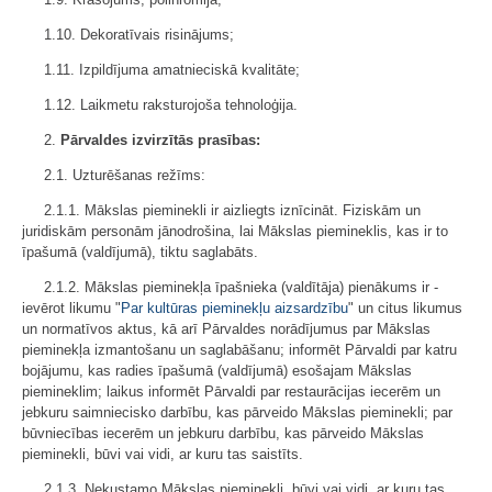
1.10. Dekoratīvais risinājums;
1.11. Izpildījuma amatnieciskā kvalitāte;
1.12. Laikmetu raksturojoša tehnoloģija.
2.
Pārvaldes izvirzītās prasības:
2.1. Uzturēšanas režīms:
2.1.1. Mākslas pieminekli ir aizliegts iznīcināt. Fiziskām un
juridiskām personām jānodrošina, lai Mākslas piemineklis, kas ir to
īpašumā (valdījumā), tiktu saglabāts.
2.1.2. Mākslas pieminekļa īpašnieka (valdītāja) pienākums ir -
ievērot likumu "
Par kultūras pieminekļu aizsardzību
" un citus likumus
un normatīvos aktus, kā arī Pārvaldes norādījumus par Mākslas
pieminekļa izmantošanu un saglabāšanu; informēt Pārvaldi par katru
bojājumu, kas radies īpašumā (valdījumā) esošajam Mākslas
piemineklim; laikus informēt Pārvaldi par restaurācijas iecerēm un
jebkuru saimniecisko darbību, kas pārveido Mākslas pieminekli; par
būvniecības iecerēm un jebkuru darbību, kas pārveido Mākslas
pieminekli, būvi vai vidi, ar kuru tas saistīts.
2.1.3. Nekustamo Mākslas pieminekli, būvi vai vidi, ar kuru tas