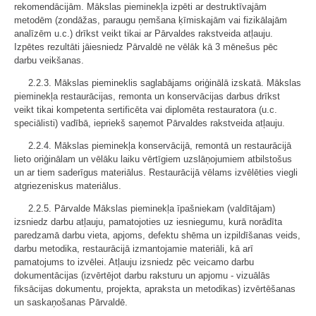
rekomendācijām. Mākslas pieminekļa izpēti ar destruktīvajām
metodēm (zondāžas, paraugu ņemšana ķīmiskajām vai fizikālajām
analīzēm u.c.) drīkst veikt tikai ar Pārvaldes rakstveida atļauju.
Izpētes rezultāti jāiesniedz Pārvaldē ne vēlāk kā 3 mēnešus pēc
darbu veikšanas.
2.2.3. Mākslas piemineklis saglabājams oriģinālā izskatā. Mākslas
pieminekļa restaurācijas, remonta un konservācijas darbus drīkst
veikt tikai kompetenta sertificēta vai diplomēta restauratora (u.c.
speciālisti) vadībā, iepriekš saņemot Pārvaldes rakstveida atļauju.
2.2.4. Mākslas pieminekļa konservācijā, remontā un restaurācijā
lieto oriģinālam un vēlāku laiku vērtīgiem uzslāņojumiem atbilstošus
un ar tiem saderīgus materiālus. Restaurācijā vēlams izvēlēties viegli
atgriezeniskus materiālus.
2.2.5. Pārvalde Mākslas pieminekļa īpašniekam (valdītājam)
izsniedz darbu atļauju, pamatojoties uz iesniegumu, kurā norādīta
paredzamā darbu vieta, apjoms, defektu shēma un izpildīšanas veids,
darbu metodika, restaurācijā izmantojamie materiāli, kā arī
pamatojums to izvēlei. Atļauju izsniedz pēc veicamo darbu
dokumentācijas (izvērtējot darbu raksturu un apjomu - vizuālās
fiksācijas dokumentu, projekta, apraksta un metodikas) izvērtēšanas
un saskaņošanas Pārvaldē.