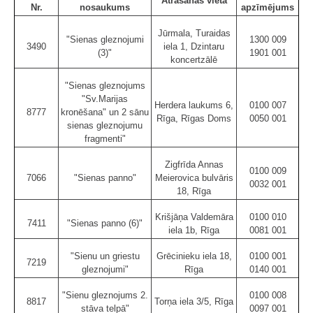
Atrašanās vieta
Nr.
nosaukums
apzīmējums
Jūrmala, Turaidas
"Sienas gleznojumi
1300 009
3490
iela 1, Dzintaru
(3)"
1901 001
koncertzālē
"Sienas gleznojums
"Sv.Marijas
Herdera laukums 6,
0100 007
8777
kronēšana" un 2 sānu
Rīga, Rīgas Doms
0050 001
sienas gleznojumu
fragmenti"
Zigfrīda Annas
0100 009
7066
"Sienas panno"
Meierovica bulvāris
0032 001
18, Rīga
Krišjāņa Valdemāra
0100 010
7411
"Sienas panno (6)"
iela 1b, Rīga
0081 001
"Sienu un griestu
Grēcinieku iela 18,
0100 001
7219
gleznojumi"
Rīga
0140 001
"Sienu gleznojums 2.
0100 008
8817
Torņa iela 3/5, Rīga
stāva telpā"
0097 001