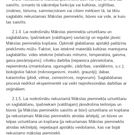
saistīts, izmanto tā sākotnējai funkcijai vai kultūras, izglītības,
zinātnes, tūrisma, saimnieciskiem vai citiem mērķiem tā, lai tiktu
saglabāts nekustamais Mākslas piemineklis, būves vai vide, ar kuru
tas saistīts.
2.1.4. Lai nodrošinātu Mākslas pieminekļa uzturēšanu un
saglabāšanu, īpašniekam (valdītajam) savlaicīgi un regulāri jāveic
Mākslas pieminekļa kopšana. Optimāli glabāšanas apstākļi paildzina
priekšmetu mūžu. Faktori, kas ietekmē materiālā kultūras mantojuma
saglabātību: vides ietekme (relatīvais mitrums, temperatūra, gaisma,
gaisa piesārņojums); cilvēku darbība (nepareiza pārvietošana,
nepiemērota izmantošana, ugunsgrēki, zādzības, vandālisms, u.c.);
bioloģiskie faktori (mikroorganismi, insekti, grauzēji); dabas
katastrofas (plūdi, vētras, zemestrīces, nogruvumi). Saglabāšanas
procesā nedrīkst eksperimentēt vai veikt neprofesionālas darbības ar
oriģināliem.
2.1.5. Lai nodrošinātu nekustamā Mākslas pieminekļa uzturēšanu
un saglabāšanu, īpašniekam (valdītajam) jānodrošina teritorijas un
būves (ja Mākslas piemineklis saistīts ar būvi) uzturēšana un kopšana
(ja nekustamais Mākslas piemineklis atrodas ārtelpā), un būves un
telpas uzturēšana un kopšana (ja nekustamais Mākslas piemineklis
atrodas iekštelpā), nepieļaujot apstākļu veidošanos, kas var bojāt
nekustamo mākslas pieminekli.