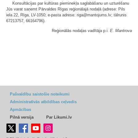
Konsultācijas par kultūras pieminekļa saglabāšanu un uzturēšanu
Jūs varat saņemt Pārvaldes Rīgas reģionālajā nodaļā (adrese: Pils
iela 22, Rīga, LV-1050; e-pasta adrese: riga@mantojums.lv; tālrunis
67213757, 66164796).
Reģionālās nodaļas vadītāja p.i.
E. Mantrova
Pašvaldību saistošie noteikumi
Administratīvās atbildības ceļvedis
Apmācības
Pilnā versija
Par Likumi.lv