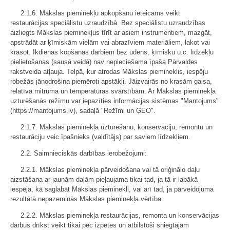
2.1.6. Mākslas pieminekļu apkopšanu ieteicams veikt
restaurācijas speciālistu uzraudzībā. Bez speciālistu uzraudzības
aizliegts Mākslas pieminekļus tīrīt ar asiem instrumentiem, mazgāt,
apstrādāt ar ķīmiskām vielām vai abrazīviem materiāliem, lakot vai
krāsot. Ikdienas kopšanas darbiem bez ūdens, ķīmisku u.c. līdzekļu
pielietošanas (sausā veidā) nav nepieciešama īpaša Pārvaldes
rakstveida atļauja. Telpā, kur atrodas Mākslas piemineklis, iespēju
robežās jānodrošina piemēroti apstākļi. Jāizvairās no krasām gaisa,
relatīvā mitruma un temperatūras svārstībām. Ar Mākslas pieminekļa
uzturēšanās režīmu var iepazīties informācijas sistēmas "Mantojums"
(https://mantojums.lv), sadaļā "Režīmi un ĢEO".
2.1.7. Mākslas pieminekļa uzturēšanu, konservāciju, remontu un
restaurāciju veic īpašnieks (valdītājs) par saviem līdzekļiem.
2.2. Saimnieciskās darbības ierobežojumi:
2.2.1. Mākslas pieminekļa pārveidošana vai tā oriģinālo daļu
aizstāšana ar jaunām daļām pieļaujama tikai tad, ja tā ir labākā
iespēja, kā saglabāt Mākslas pieminekli, vai arī tad, ja pārveidojuma
rezultātā nepazeminās Mākslas pieminekļa vērtība.
2.2.2. Mākslas pieminekļa restaurācijas, remonta un konservācijas
darbus drīkst veikt tikai pēc izpētes un atbilstoši sniegtajām