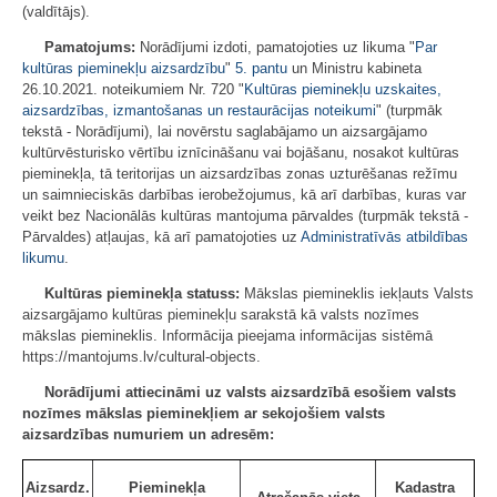
(valdītājs).
Pamatojums:
Norādījumi izdoti, pamatojoties uz likuma "
Par
kultūras pieminekļu aizsardzību
"
5. pantu
un Ministru kabineta
26.10.2021. noteikumiem Nr. 720 "
Kultūras pieminekļu uzskaites,
aizsardzības, izmantošanas un restaurācijas noteikumi
" (turpmāk
tekstā - Norādījumi), lai novērstu saglabājamo un aizsargājamo
kultūrvēsturisko vērtību iznīcināšanu vai bojāšanu, nosakot kultūras
pieminekļa, tā teritorijas un aizsardzības zonas uzturēšanas režīmu
un saimnieciskās darbības ierobežojumus, kā arī darbības, kuras var
veikt bez Nacionālās kultūras mantojuma pārvaldes (turpmāk tekstā -
Pārvaldes) atļaujas, kā arī pamatojoties uz
Administratīvās atbildības
likumu
.
Kultūras pieminekļa statuss:
Mākslas piemineklis iekļauts Valsts
aizsargājamo kultūras pieminekļu sarakstā kā valsts nozīmes
mākslas piemineklis. Informācija pieejama informācijas sistēmā
https://mantojums.lv/cultural-objects.
Norādījumi attiecināmi uz valsts aizsardzībā esošiem valsts
nozīmes mākslas pieminekļiem ar sekojošiem valsts
aizsardzības numuriem un adresēm:
Aizsardz.
Pieminekļa
Kadastra