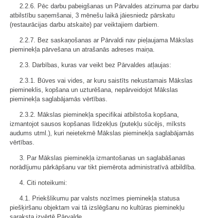
2.2.6. Pēc darbu pabeigšanas un Pārvaldes atzinuma par darbu
atbilstību saņemšanai, 3 mēnešu laikā jāiesniedz pārskatu
(restaurācijas darbu atskaite) par veiktajiem darbiem.
2.2.7. Bez saskaņošanas ar Pārvaldi nav pieļaujama Mākslas
pieminekļa pārvešana un atrašanās adreses maiņa.
2.3. Darbības, kuras var veikt bez Pārvaldes atļaujas:
2.3.1. Būves vai vides, ar kuru saistīts nekustamais Mākslas
piemineklis, kopšana un uzturēšana, nepārveidojot Mākslas
pieminekļa saglabājamās vērtības.
2.3.2. Mākslas pieminekļa specifikai atbilstoša kopšana,
izmantojot sausos kopšanas līdzekļus (putekļu sūcējs, mīksts
audums utml.), kuri neietekmē Mākslas pieminekļa saglabājamās
vērtības.
3. Par Mākslas pieminekļa izmantošanas un saglabāšanas
norādījumu pārkāpšanu var tikt piemērota administratīvā atbildība.
4. Citi noteikumi:
4.1. Priekšlikumu par valsts nozīmes pieminekļa statusa
piešķiršanu objektam vai tā izslēgšanu no kultūras pieminekļu
saraksta izvērtē Pārvalde.