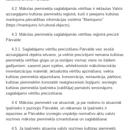
4.2. Mākslas pieminekļa saglabājamās vērtības ir iekļautas Valsts
aizsargājamo kultūras pieminekļu reģistrā, kurš ir pieejams kultūras
mantojuma pārvaldības informācijas sistēmā "Mantojums"
(https://mantojums.lv/cultural-objects).
4.3. Mākslas pieminekļa saglabājamās vērtības reģistrā precizē
Pārvalde:
4.3.1. Saglabājamo vērtību precizēšanu Pārvalde veic esošā
aizsargājamā objekta ietvaros, ja veiktie precizējumi nemaina kultūras
pieminekļa vērtības grupu un ja iestājies vismaz viens no šādiem
gadījumiem: saņemti jauni izpētes, arhitektoniski mākslinieciskās
inventarizācijas materiāli; aktualizēta vērtību apzināšana; veikta
kultūras pieminekļa atjaunošana, konservācija, restaurācija, pārbūve;
kultūras piemineklim konstatēti neatgriezeniski bojājumi; iesniegts
kultūras pieminekļa īpašnieka (valdītāja) pamatots ierosinājums
saglabājamo vērtību precizēšanai.
4.4. Mākslas pieminekli var atsavināt, ja par nodomu to atsavināt
īpašnieks ir paziņojis Pārvaldei, un nākamais tā īpašnieks ir
iepazinies ar Pārvaldes izsniegto vispārējo normatīvo aktu valsts
nozīmes mākslas pieminekļa izmantošanai un saglabāšanai.
4.5. Ja īpašnieks atsavina valsts nozīmes kultūras pieminekli,