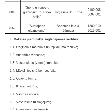
"Sienu un griestu
0100 008
8816
gleznojumi 2. stāva
Torņa iela 3/5, Rīga
0097 001
hallē"
"Supraporta
Baznīcas iela 4,
1300 010
8378
gleznojums"
Jūrmala
2015 001
1.
Mākslas pieminekļa saglabājamās vērtības:
1.1. Oriģinālais materiāls un izpildījuma tehnika;
1.2. Ansambļa vienotība;
1.3. Vēsturiskais (vietas) konteksts;
1.4. Mākslinieciskā kompozīcija;
1.5. Objekta forma;
1.6. Krāsa, kolorīts;
1.7. Virsmas apdare;
1.8. Vēsturiskie uzslāņojumi;
1.9. Krāsojums, polihromija;