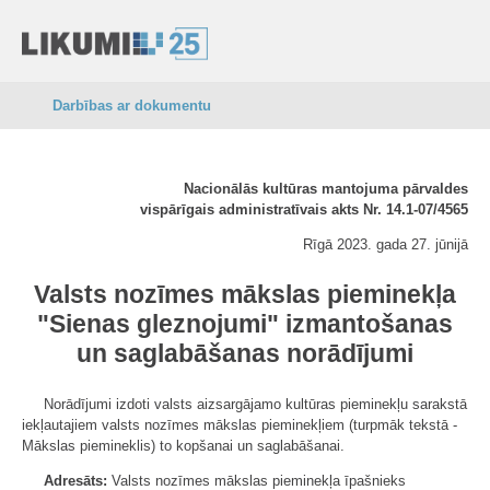
Darbības ar dokumentu
Nacionālās kultūras mantojuma pārvaldes
vispārīgais administratīvais akts Nr. 14.1-07/4565
Rīgā 2023. gada 27. jūnijā
Valsts nozīmes mākslas pieminekļa
"Sienas gleznojumi" izmantošanas
un saglabāšanas norādījumi
Norādījumi izdoti valsts aizsargājamo kultūras pieminekļu sarakstā
iekļautajiem valsts nozīmes mākslas pieminekļiem (turpmāk tekstā -
Mākslas piemineklis) to kopšanai un saglabāšanai.
Adresāts:
Valsts nozīmes mākslas pieminekļa īpašnieks