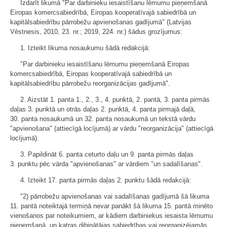
Izdarīt likumā "Par darbinieku iesaistīšanu lēmumu pieņemšanā
Eiropas komercsabiedrībā, Eiropas kooperatīvajā sabiedrībā un
kapitālsabiedrību pārrobežu apvienošanas gadījumā" (Latvijas
Vēstnesis, 2010, 23. nr.; 2019, 224. nr.) šādus grozījumus:
1. Izteikt likuma nosaukumu šādā redakcijā:
"Par darbinieku iesaistīšanu lēmumu pieņemšanā Eiropas
komercsabiedrībā, Eiropas kooperatīvajā sabiedrībā un
kapitālsabiedrību pārrobežu reorganizācijas gadījumā".
2. Aizstāt 1. panta 1., 2., 3., 4. punktā, 2. pantā, 3. panta pirmās
daļas 3. punktā un otrās daļas 2. punktā, 4. panta pirmajā daļā,
30. panta nosaukumā un 32. panta nosaukumā un tekstā vārdu
"apvienošana" (attiecīgā locījumā) ar vārdu "reorganizācija" (attiecīgā
locījumā).
3. Papildināt 6. panta ceturto daļu un 9. panta pirmās daļas
3. punktu pēc vārda "apvienošanas" ar vārdiem "un sadalīšanas".
4. Izteikt 17. panta pirmās daļas 2. punktu šādā redakcijā:
"2) pārrobežu apvienošanas vai sadalīšanas gadījumā šā likuma
11. pantā noteiktajā termiņā nevar panākt šā likuma 15. pantā minēto
vienošanos par noteikumiem, ar kādiem darbiniekus iesaista lēmumu
pieņemšanā, un katras dibinātājas sabiedrības vai reorganizējamās