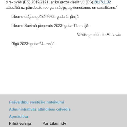
direktīvas (ES) 2019/2121, ar ko groza direktīvu (ES)
2017/1132
attiecībā uz pārrobežu reorganizāciju, apvienošanos un sadalīšanu."
Likums stājas spēkā 2023. gada 1. jūnijā.
Likums Saeimā pieņemts 2023. gada 11. maijā.
Valsts prezidents
E. Levits
Rīgā 2023. gada 24. maijā
Pašvaldību saistošie noteikumi
Administratīvās atbildības ceļvedis
Apmācības
Pilnā versija
Par Likumi.lv