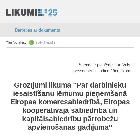
Darbības ar dokumentu
Tiesību akts:
spēkā esošs
Saeima ir pieņēmusi un Valsts
prezidents izsludina šādu likumu:
Grozījumi likumā "Par darbinieku
iesaistīšanu lēmumu pieņemšanā
Eiropas komercsabiedrībā, Eiropas
kooperatīvajā sabiedrībā un
kapitālsabiedrību pārrobežu
apvienošanas gadījumā"