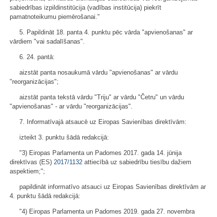
sabiedrības izpildinstitūcija (vadības institūcija) piekrīt
pamatnoteikumu piemērošanai."
5. Papildināt 18. panta 4. punktu pēc vārda "apvienošanas" ar
vārdiem "vai sadalīšanas".
6. 24. pantā:
aizstāt panta nosaukumā vārdu "apvienošanas" ar vārdu
"reorganizācijas";
aizstāt panta tekstā vārdu "Triju" ar vārdu "Četru" un vārdu
"apvienošanas" - ar vārdu "reorganizācijas".
7. Informatīvajā atsaucē uz Eiropas Savienības direktīvām:
izteikt 3. punktu šādā redakcijā:
"3) Eiropas Parlamenta un Padomes 2017. gada 14. jūnija
direktīvas (ES)
2017/1132
attiecībā uz sabiedrību tiesību dažiem
aspektiem;";
papildināt informatīvo atsauci uz Eiropas Savienības direktīvām ar
4. punktu šādā redakcijā:
"4) Eiropas Parlamenta un Padomes 2019. gada 27. novembra