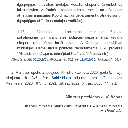
ilgtspējīgas attīstības nodaļas vecākā eksperte (prombūtnes
laikā aizvieto V. Puriņš – Viedās administrācijas un reģionālās
attīstības ministrijas Koordinācijas departamenta Stratēģijas un
ilgtspējīgas attīstības nodaļas vadītājs);
1.12. I. Veinberga – Labklājības ministrijas Sociālo
pakalpojumu un invaliditātes politikas departamenta vecākā
eksperte (prombūtnes laikā aizvieto A. Grobiņa – Labklājības
ministrijas Darba tirgus politikas departamenta ESF projekta
"Atbalsts sociālajai uzņēmējdarbībai" vecākā eksperte).
(Grozīts ar MK
03.10.2024.
rīkojumu Nr. 782; MK
11.07.2025.
rīkojumu Nr. 381)
2. Atzīt par spēku zaudējušu Ministru kabineta 2020. gada 5. maija
rīkojumu Nr. 246 "
Par Sabiedriskā labuma komisiju"
(Latvijas
Vēstnesis, 2020, 87. nr.; 2021, 69. nr.; 2022, 64. nr.; 2023, 44. nr.).
Ministru prezidents
A. K. Kariņš
Finanšu ministra pienākumu izpildītājs ‒ ārlietu ministrs
E. Rinkēvičs