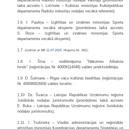
departamenta Radošo industriju nodaļas vadītāja (prombūtnes
laikā aizvieto I. Ločmele – Kultūras ministrijas Kultūrpolitikas
departamenta Radošo industriju nodaļas vecākā referente);
1.6. I. Pauliņa – Izglītības un zinātnes ministrijas Sporta
departamenta vecākā eksperte (prombūtnes laikā aizvieto
S. Roze – Izglītības un zinātnes ministrijas Sporta
departamenta vecākā eksperte);
1.7.
;
(svītrots ar MK
11.07.2025.
rīkojumu Nr. 381)
1.8. I. Šīna – nodibinājuma "Nākotnes Atbalsta
fonds" (reģistrācijas Nr. 40008114048) valdes priekšsēdētāja;
1.9. D. Šulmane – Rīgas vācu kultūras biedrības (reģistrācijas
Nr. 40008002669) valdes locekle;
1.10. Dz. Švarca – Latvijas Republikas Uzņēmumu reģistra
Juridiskās nodaļas juriskonsulte (prombūtnes laikā aizvieto
E. Buka – Latvijas Republikas Uzņēmumu reģistra Juridiskās
nodaļas juriskonsults);
1.11. I. Trušinska – Viedās administrācijas un reģionālās
attīstības ministrijas Koordinācijas departamenta Stratēģijas un