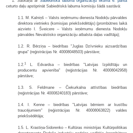
1. Saskaņā ar
Sabiedriskā labuma organizāciju likuma
6. panta
ceturto daļu apstiprināt Sabiedriskā labuma komisiju šādā sastāvā:
1.1. M. Kalniņš – Valsts ieņēmumu dienesta Nodokļu pārvaldes
direktora vietnieks (komisijas priekšsēdētājs) (prombūtnes laikā
aizvieto I. Šveicere – Valsts ieņēmumu dienesta Nodokļu
pārvaldes Nevalstisko organizāciju atbalsta daļas vadītāja);
1.2. R. Bērziņa – biedrības "Juglas Dzīvnieku aizsardzības
grupa" (reģistrācijas Nr. 40008048503) pārstāve;
1
1.2.
L. Edvardsa – biedrības "Latvijas Izpildītāju un
producentu apvienība" (reģistrācijas Nr. 40008042958)
pārstāve;
1.3. S. Feldmane – Čiekurkalna attīstības biedrības
(reģistrācijas Nr. 40008240183) pārstāve;
1.4. I. Kenne – biedrības "Latvijas bērniem ar kustību
traucējumiem" (reģistrācijas Nr. 40008063822) valdes
priekšsēdētāja;
1.5. L. Krastiņa-Sidorenko – Kultūras ministrijas Kultūrpolitikas