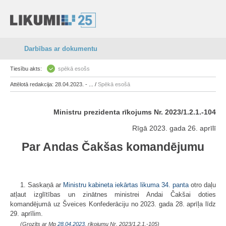
Darbības ar dokumentu
Tiesību akts:
spēkā esošs
Attēlotā redakcija: 28.04.2023. - ... /
Spēkā esošā
Ministru prezidenta rīkojums Nr. 2023/1.2.1.-104
Rīgā 2023. gada 26. aprīlī
Par Andas Čakšas komandējumu
1. Saskaņā ar
Ministru kabineta iekārtas likuma
34. panta
otro daļu
atļaut izglītības un zinātnes ministrei Andai Čakšai doties
komandējumā uz Šveices Konfederāciju no 2023. gada 28. aprīļa līdz
29. aprīlim.
(Grozīts ar Mp
28.04.2023.
rīkojumu Nr. 2023/1.2.1.-105)