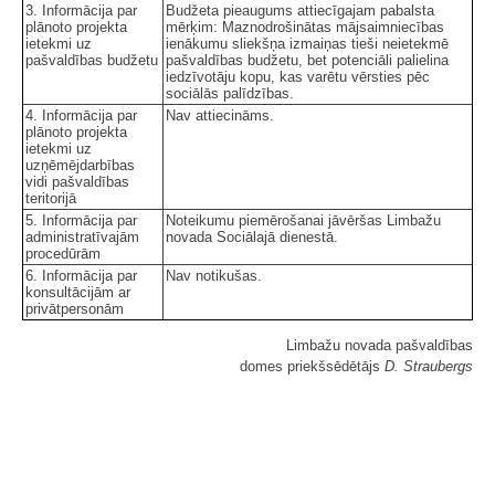
3. Informācija par
Budžeta pieaugums attiecīgajam pabalsta
plānoto projekta
mērķim: Maznodrošinātas mājsaimniecības
ietekmi uz
ienākumu sliekšņa izmaiņas tieši neietekmē
pašvaldības budžetu
pašvaldības budžetu, bet potenciāli palielina
iedzīvotāju kopu, kas varētu vērsties pēc
sociālās palīdzības.
4. Informācija par
Nav attiecināms.
plānoto projekta
ietekmi uz
uzņēmējdarbības
vidi pašvaldības
teritorijā
5. Informācija par
Noteikumu piemērošanai jāvēršas Limbažu
administratīvajām
novada Sociālajā dienestā.
procedūrām
6. Informācija par
Nav notikušas.
konsultācijām ar
privātpersonām
Limbažu novada pašvaldības
domes priekšsēdētājs
D. Straubergs