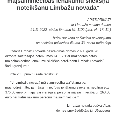
mājsaimniecības ienākumu sliekšņa
noteikšanu Limbažu novadā"
APSTIPRINĀTI
ar Limbažu novada domes
24.11.2022. sēdes lēmumu Nr. 1109 (prot. Nr. 17, 11.)
Izdoti saskaņā ar Sociālo pakalpojumu
un sociālās palīdzības likuma 33. panta trešo daļu
Izdarīt Limbažu novada pašvaldības domes 2021. gada 28.
oktobra saistošajos noteikumos Nr. 15 "Par maznodrošinātas
mājsaimniecības ienākumu sliekšņa noteikšanu Limbažu novadā"
šādu grozījumu:
izteikt 3. punktu šādā redakcijā:
"3. Limbažu novadā mājsaimniecība atzīstama par
maznodrošinātu, ja mājsaimniecības ienākumu slieksnis nepārsniedz
376,00
euro
pirmajai vai vienīgajai personai mājsaimniecībā un 263,00
euro
par katru nākamo personu mājsaimniecībā."
Limbažu novada pašvaldības
domes priekšsēdētājs
D. Straubergs