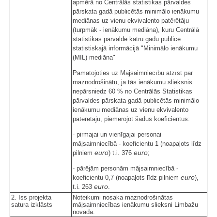
apmērā no Centrālās statistikas pārvaldes
pārskata gadā publicētās minimālo ienākumu
mediānas uz vienu ekvivalento patērētāju
(turpmāk - ienākumu mediāna), kuru Centrālā
statistikas pārvalde katru gadu publicē
statistiskajā informācijā "Minimālo ienākumu
(MIL) mediāna"
Pamatojoties uz Mājsaimniecību atzīst par
maznodrošinātu, ja tās ienākumu slieksnis
nepārsniedz 60 % no Centrālās Statistikas
pārvaldes pārskata gadā publicētās minimālo
ienākumu mediānas uz vienu ekvivalento
patērētāju, piemērojot šādus koeficientus:
- pirmajai un vienīgajai personai
mājsaimniecībā - koeficientu 1 (noapaļots līdz
euro
euro
pilniem
) t.i. 376
;
- pārējām personām mājsaimniecībā -
euro
koeficientu 0,7 (noapaļots līdz pilniem
),
euro
t.i. 263
.
2. Īss projekta
Noteikumi nosaka maznodrošinātas
satura izklāsts
mājsaimniecības ienākumu slieksni Limbažu
novadā.