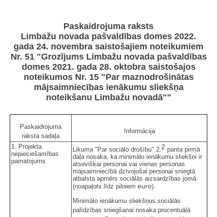
Paskaidrojuma raksts
Limbažu novada pašvaldības domes 2022.
gada 24. novembra saistošajiem noteikumiem
Nr. 51 "Grozījums Limbažu novada pašvaldības
domes 2021. gada 28. oktobra saistošajos
noteikumos Nr. 15 "Par maznodrošinātas
mājsaimniecības ienākumu sliekšņa
noteikšanu Limbažu novadā""
Paskaidrojuma
Informācija
raksta sadaļa
1. Projekta
2
Likuma "Par sociālo drošību" 2.
panta pirmā
nepieciešamības
daļa nosaka, ka minimālo ienākumu sliekšņi ir
pamatojums
atsevišķai personai vai vienas personas
mājsaimniecībā dzīvojošai personai sniegtā
atbalsta apmērs sociālās aizsardzības jomā
euro
(noapaļots līdz pilniem
).
Minimālo ienākumu sliekšņus sociālās
palīdzības sniegšanai nosaka procentuālā