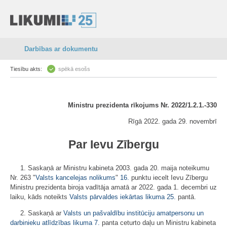
Darbības ar dokumentu
Tiesību akts:
spēkā esošs
Ministru prezidenta rīkojums Nr. 2022/1.2.1.-330
Rīgā 2022. gada 29. novembrī
Par Ievu Zībergu
1. Saskaņā ar Ministru kabineta 2003. gada 20. maija noteikumu
Nr. 263 "
Valsts kancelejas nolikums
"
16.
punktu iecelt Ievu Zībergu
Ministru prezidenta biroja vadītāja amatā ar 2022. gada 1. decembri uz
laiku, kāds noteikts
Valsts pārvaldes iekārtas likuma
25.
pantā.
2. Saskaņā ar
Valsts un pašvaldību institūciju amatpersonu un
darbinieku atlīdzības likuma
7.
panta ceturto daļu un Ministru kabineta