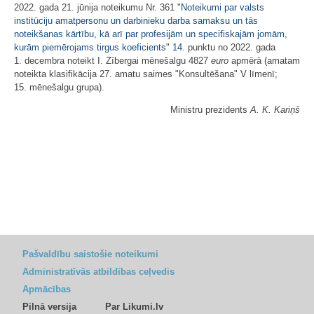
2022. gada 21. jūnija noteikumu Nr. 361 "
Noteikumi par valsts
institūciju amatpersonu un darbinieku darba samaksu un tās
noteikšanas kārtību, kā arī par profesijām un specifiskajām jomām,
kurām piemērojams tirgus koeficients
"
14.
punktu no 2022. gada
1. decembra noteikt I. Zībergai mēnešalgu 4827
euro
apmērā (amatam
noteikta klasifikācija 27. amatu saimes "Konsultēšana" V līmenī;
15. mēnešalgu grupa).
Ministru prezidents
A. K. Kariņš
Pašvaldību saistošie noteikumi
Administratīvās atbildības ceļvedis
Apmācības
Pilnā versija
Par Likumi.lv