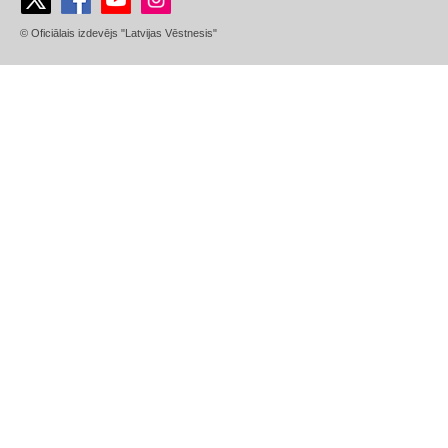
© Oficiālais izdevējs "Latvijas Vēstnesis"