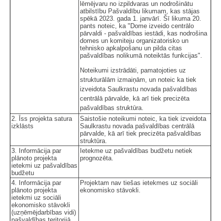
lēmējvaru no izpildvaras un nodrošinātu
atbilstību Pašvaldību likumam, kas stājas
spēkā 2023. gada 1. janvārī. Šī likuma 20.
pants noteic, ka "Dome izveido centrālo
pārvaldi - pašvaldības iestādi, kas nodrošina
domes un komiteju organizatorisko un
tehnisko apkalpošanu un pilda citas
pašvaldības nolikumā noteiktās funkcijas".
Noteikumi izstrādāti, pamatojoties uz
strukturālām izmaiņām, un noteic ka tiek
izveidota Saulkrastu novada pašvaldības
centrālā pārvalde, kā arī tiek precizēta
pašvaldības struktūra.
2. Īss projekta satura
Saistošie noteikumi noteic, ka tiek izveidota
izklāsts
Saulkrastu novada pašvaldības centrālā
pārvalde, kā arī tiek precizēta pašvaldības
struktūra.
3. Informācija par
Ietekme uz pašvaldības budžetu netiek
plānoto projekta
prognozēta.
ietekmi uz pašvaldības
budžetu
4. Informācija par
Projektam nav tiešas ietekmes uz sociāli
plānoto projekta
ekonomisko stāvokli.
ietekmi uz sociāli
ekonomisko stāvokli
(uzņēmējdarbības vidi)
pašvaldības teritorijā