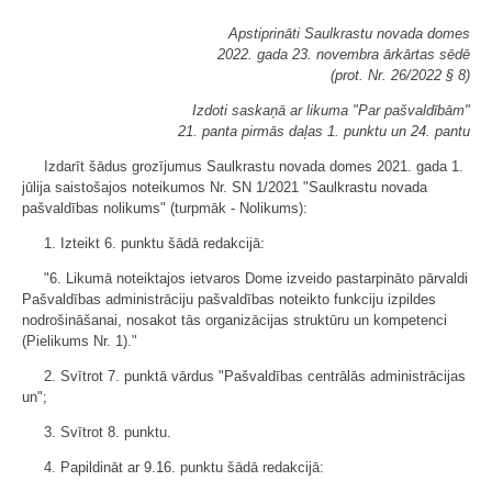
Apstiprināti Saulkrastu novada domes
2022. gada 23. novembra ārkārtas sēdē
(prot. Nr. 26/2022 § 8)
Izdoti saskaņā ar likuma "Par pašvaldībām"
21. panta pirmās daļas 1. punktu un 24. pantu
Izdarīt šādus grozījumus Saulkrastu novada domes 2021. gada 1.
jūlija saistošajos noteikumos Nr. SN 1/2021 "Saulkrastu novada
pašvaldības nolikums" (turpmāk - Nolikums):
1. Izteikt 6. punktu šādā redakcijā:
"6. Likumā noteiktajos ietvaros Dome izveido pastarpināto pārvaldi
Pašvaldības administrāciju pašvaldības noteikto funkciju izpildes
nodrošināšanai, nosakot tās organizācijas struktūru un kompetenci
(Pielikums Nr. 1)."
2. Svītrot 7. punktā vārdus "Pašvaldības centrālās administrācijas
un";
3. Svītrot 8. punktu.
4. Papildināt ar 9.16. punktu šādā redakcijā: