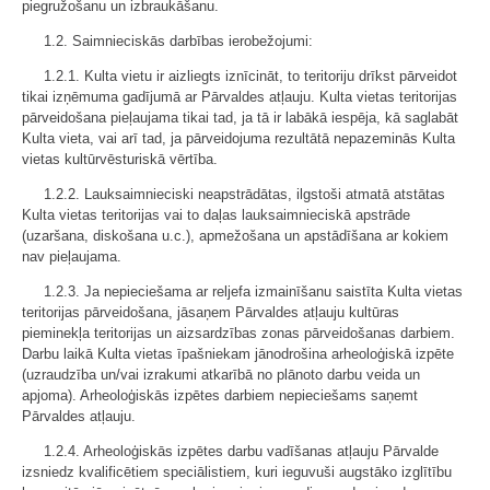
piegružošanu un izbraukāšanu.
1.2. Saimnieciskās darbības ierobežojumi:
1.2.1. Kulta vietu ir aizliegts iznīcināt, to teritoriju drīkst pārveidot
tikai izņēmuma gadījumā ar Pārvaldes atļauju. Kulta vietas teritorijas
pārveidošana pieļaujama tikai tad, ja tā ir labākā iespēja, kā saglabāt
Kulta vieta, vai arī tad, ja pārveidojuma rezultātā nepazeminās Kulta
vietas kultūrvēsturiskā vērtība.
1.2.2. Lauksaimnieciski neapstrādātas, ilgstoši atmatā atstātas
Kulta vietas teritorijas vai to daļas lauksaimnieciskā apstrāde
(uzaršana, diskošana u.c.), apmežošana un apstādīšana ar kokiem
nav pieļaujama.
1.2.3. Ja nepieciešama ar reljefa izmainīšanu saistīta Kulta vietas
teritorijas pārveidošana, jāsaņem Pārvaldes atļauju kultūras
pieminekļa teritorijas un aizsardzības zonas pārveidošanas darbiem.
Darbu laikā Kulta vietas īpašniekam jānodrošina arheoloģiskā izpēte
(uzraudzība un/vai izrakumi atkarībā no plānoto darbu veida un
apjoma). Arheoloģiskās izpētes darbiem nepieciešams saņemt
Pārvaldes atļauju.
1.2.4. Arheoloģiskās izpētes darbu vadīšanas atļauju Pārvalde
izsniedz kvalificētiem speciālistiem, kuri ieguvuši augstāko izglītību