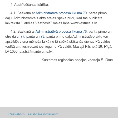
4.
Apstrīdēšanas kārtība:
4.1. Saskaņā ar
Administratīvā procesa likuma
70.
panta pirmo
daļu, Administratīvais akts stājas spēkā brīdī, kad tas publicēts
laikraksta "Latvijas Vēstnesis" mājas lapā www.vestnesis.lv.
4.2. Saskaņā ar
Administratīvā procesa likuma
76.
panta pirmo un
otro daļu,
77.
pantu un
79.
panta pirmo daļu Administratīvo aktu var
apstrīdēt viena mēneša laikā no tā spēkā stāšanās dienas Pārvaldes
vadītājam, iesniedzot iesniegumu Pārvaldē, Mazajā Pils ielā 19, Rīgā,
LV-1050; pasts@mantojums.lv.
Kurzemes reģionālās nodaļas vadītāja
E. Orna
Pašvaldību saistošie noteikumi