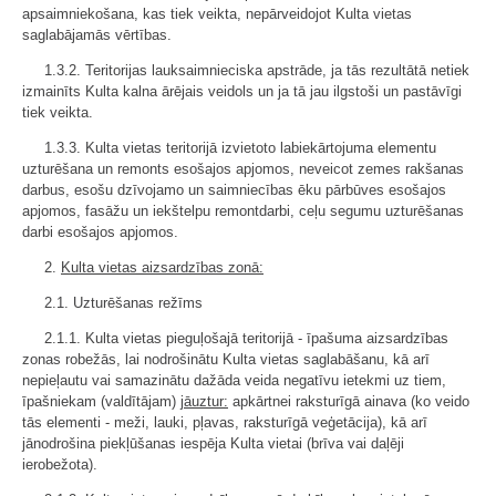
apsaimniekošana, kas tiek veikta, nepārveidojot Kulta vietas
saglabājamās vērtības.
1.3.2. Teritorijas lauksaimnieciska apstrāde, ja tās rezultātā netiek
izmainīts Kulta kalna ārējais veidols un ja tā jau ilgstoši un pastāvīgi
tiek veikta.
1.3.3. Kulta vietas teritorijā izvietoto labiekārtojuma elementu
uzturēšana un remonts esošajos apjomos, neveicot zemes rakšanas
darbus, esošu dzīvojamo un saimniecības ēku pārbūves esošajos
apjomos, fasāžu un iekštelpu remontdarbi, ceļu segumu uzturēšanas
darbi esošajos apjomos.
2.
Kulta vietas aizsardzības zonā:
2.1. Uzturēšanas režīms
2.1.1. Kulta vietas pieguļošajā teritorijā - īpašuma aizsardzības
zonas robežās, lai nodrošinātu Kulta vietas saglabāšanu, kā arī
nepieļautu vai samazinātu dažāda veida negatīvu ietekmi uz tiem,
īpašniekam (valdītājam)
jāuztur:
apkārtnei raksturīgā ainava (ko veido
tās elementi - meži, lauki, pļavas, raksturīgā veģetācija), kā arī
jānodrošina piekļūšanas iespēja Kulta vietai (brīva vai daļēji
ierobežota).