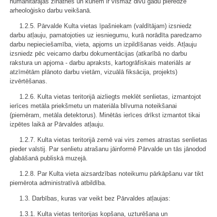
humanitārajās zinātnēs un kuriem ir vismaz divu gadu pieredze
arheoloģisko darbu veikšanā.
1.2.5. Pārvalde Kulta vietas īpašniekam (valdītājam) izsniedz
darbu atļauju, pamatojoties uz iesniegumu, kurā norādīta paredzamo
darbu nepieciešamība, vieta, apjoms un izpildīšanas veids. Atļauju
izsniedz pēc veicamo darbu dokumentācijas (atkarībā no darbu
rakstura un apjoma - darbu apraksts, kartogrāfiskais materiāls ar
atzīmētām plānoto darbu vietām, vizuālā fiksācija, projekts)
izvērtēšanas.
1.2.6. Kulta vietas teritorijā aizliegts meklēt senlietas, izmantojot
ierīces metāla priekšmetu un materiāla blīvuma noteikšanai
(piemēram, metāla detektorus). Minētās ierīces drīkst izmantot tikai
izpētes laikā ar Pārvaldes atļauju.
1.2.7. Kulta vietas teritorijā zemē vai virs zemes atrastas senlietas
pieder valstij. Par senlietu atrašanu jāinformē Pārvalde un tās jānodod
glabāšanā publiskā muzejā.
1.2.8. Par Kulta vieta aizsardzības noteikumu pārkāpšanu var tikt
piemērota administratīvā atbildība.
1.3. Darbības, kuras var veikt bez Pārvaldes atļaujas:
1.3.1. Kulta vietas teritorijas kopšana, uzturēšana un