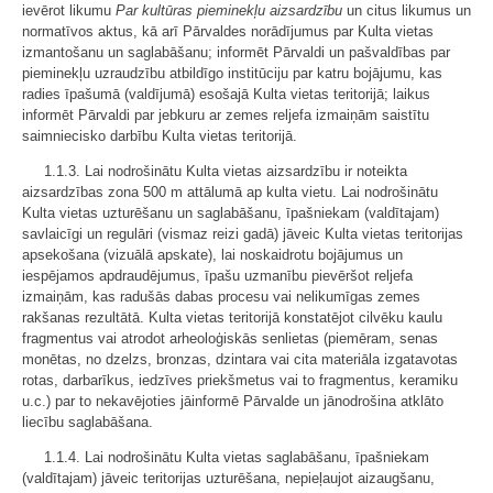
ievērot likumu
Par kultūras pieminekļu aizsardzību
un citus likumus un
normatīvos aktus, kā arī Pārvaldes norādījumus par Kulta vietas
izmantošanu un saglabāšanu; informēt Pārvaldi un pašvaldības par
pieminekļu uzraudzību atbildīgo institūciju par katru bojājumu, kas
radies īpašumā (valdījumā) esošajā Kulta vietas teritorijā; laikus
informēt Pārvaldi par jebkuru ar zemes reljefa izmaiņām saistītu
saimniecisko darbību Kulta vietas teritorijā.
1.1.3. Lai nodrošinātu Kulta vietas aizsardzību ir noteikta
aizsardzības zona 500 m attālumā ap kulta vietu. Lai nodrošinātu
Kulta vietas uzturēšanu un saglabāšanu, īpašniekam (valdītajam)
savlaicīgi un regulāri (vismaz reizi gadā) jāveic Kulta vietas teritorijas
apsekošana (vizuālā apskate), lai noskaidrotu bojājumus un
iespējamos apdraudējumus, īpašu uzmanību pievēršot reljefa
izmaiņām, kas radušās dabas procesu vai nelikumīgas zemes
rakšanas rezultātā. Kulta vietas teritorijā konstatējot cilvēku kaulu
fragmentus vai atrodot arheoloģiskās senlietas (piemēram, senas
monētas, no dzelzs, bronzas, dzintara vai cita materiāla izgatavotas
rotas, darbarīkus, iedzīves priekšmetus vai to fragmentus, keramiku
u.c.) par to nekavējoties jāinformē Pārvalde un jānodrošina atklāto
liecību saglabāšana.
1.1.4. Lai nodrošinātu Kulta vietas saglabāšanu, īpašniekam
(valdītajam) jāveic teritorijas uzturēšana, nepieļaujot aizaugšanu,