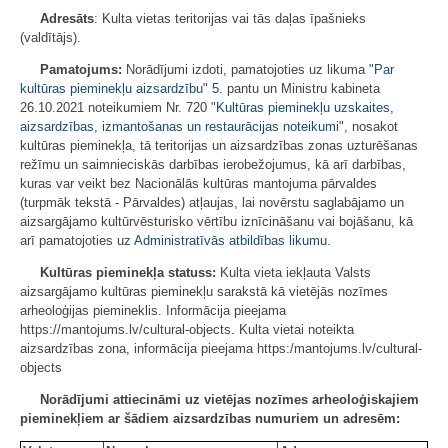
Adresāts
: Kulta vietas teritorijas vai tās daļas īpašnieks
(valdītājs).
Pamatojums:
Norādījumi izdoti, pamatojoties uz likuma "
Par
kultūras pieminekļu aizsardzību
"
5.
pantu un Ministru kabineta
26.10.2021 noteikumiem Nr. 720 "
Kultūras pieminekļu uzskaites,
aizsardzības, izmantošanas un restaurācijas noteikumi
", nosakot
kultūras pieminekļa, tā teritorijas un aizsardzības zonas uzturēšanas
režīmu un saimnieciskās darbības ierobežojumus, kā arī darbības,
kuras var veikt bez Nacionālās kultūras mantojuma pārvaldes
(turpmāk tekstā - Pārvaldes) atļaujas, lai novērstu saglabājamo un
aizsargājamo kultūrvēsturisko vērtību iznīcināšanu vai bojāšanu, kā
arī pamatojoties uz
Administratīvās atbildības likumu
.
Kultūras pieminekļa statuss:
Kulta vieta iekļauta Valsts
aizsargājamo kultūras pieminekļu sarakstā kā vietējās nozīmes
arheoloģijas piemineklis. Informācija pieejama
https://mantojums.lv/cultural-objects. Kulta vietai noteikta
aizsardzības zona, informācija pieejama https:/mantojums.lv/cultural-
objects
Norādījumi attiecināmi uz vietējas nozīmes arheoloģiskajiem
pieminekļiem ar šādiem aizsardzības numuriem un adresēm: