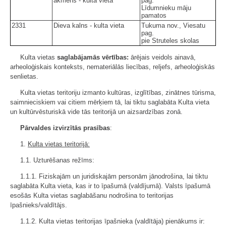
akmens - kulta vieta
pag.
Līdumnieku māju
pamatos
2331
Dieva kalns - kulta vieta
Tukuma nov., Viesatu
pag.
pie Struteles skolas
Kulta vietas
saglabājamās vērtības:
ārējais veidols ainavā,
arheoloģiskais konteksts, nemateriālās liecības, reljefs, arheoloģiskās
senlietas.
Kulta vietas teritoriju izmanto kultūras, izglītības, zinātnes tūrisma,
saimnieciskiem vai citiem mērķiem tā, lai tiktu saglabāta Kulta vieta
un kultūrvēsturiskā vide tās teritorijā un aizsardzības zonā.
Pārvaldes izvirzītās prasības
:
1.
Kulta vietas teritorijā:
1.1. Uzturēšanas režīms:
1.1.1. Fiziskajām un juridiskajām personām jānodrošina, lai tiktu
saglabāta Kulta vieta, kas ir to īpašumā (valdījumā). Valsts īpašumā
esošās Kulta vietas saglabāšanu nodrošina to teritorijas
īpašnieks/valdītājs.
1.1.2. Kulta vietas teritorijas īpašnieka (valdītāja) pienākums ir: