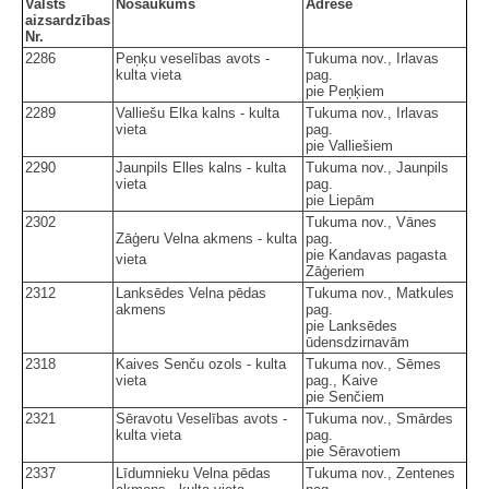
Valsts
Nosaukums
Adrese
aizsardzības
Nr.
2286
Peņķu veselības avots -
Tukuma nov., Irlavas
kulta vieta
pag.
pie Peņķiem
2289
Valliešu Elka kalns - kulta
Tukuma nov., Irlavas
vieta
pag.
pie Valliešiem
2290
Jaunpils Elles kalns - kulta
Tukuma nov., Jaunpils
vieta
pag.
pie Liepām
2302
Tukuma nov., Vānes
Zāģeru Velna akmens - kulta
pag.
pie Kandavas pagasta
vieta
Zāģeriem
2312
Lanksēdes Velna pēdas
Tukuma nov., Matkules
akmens
pag.
pie Lanksēdes
ūdensdzirnavām
2318
Kaives Senču ozols - kulta
Tukuma nov., Sēmes
vieta
pag., Kaive
pie Senčiem
2321
Sēravotu Veselības avots -
Tukuma nov., Smārdes
kulta vieta
pag.
pie Sēravotiem
2337
Līdumnieku Velna pēdas
Tukuma nov., Zentenes