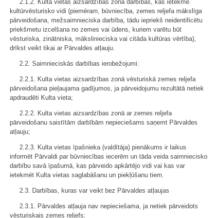
2.1.2. Kulta vietas aizsardzības zonā darbības, kas ietekmē
kultūrvēsturisko vidi (piemēram, būvniecība, zemes reljefa mākslīga
pārveidošana, mežsaimnieciska darbība, tādu iepriekš neidentificētu
priekšmetu izcelšana no zemes vai ūdens, kuriem varētu būt
vēsturiska, zinātniska, mākslinieciska vai citāda kultūras vērtība),
drīkst veikt tikai ar Pārvaldes atļauju.
2.2. Saimnieciskās darbības ierobežojumi:
2.2.1. Kulta vietas aizsardzības zonā vēsturiskā zemes reljefa
pārveidošana pieļaujama gadījumos, ja pārveidojumu rezultātā netiek
apdraudēti Kulta vieta;
2.2.2. Kulta vietas aizsardzības zonā ar zemes reljefa
pārveidošanu saistītām darbībām nepieciešams saņemt Pārvaldes
atļauju;
2.2.3. Kulta vietas īpašnieka (valdītāja) pienākums ir laikus
informēt Pārvaldi par būvniecības iecerēm un tāda veida saimniecisko
darbību savā īpašumā, kas pārveido apkārtējo vidi vai kas var
ietekmēt Kulta vietas saglabāšanu un piekļūšanu tiem.
2.3. Darbības, kuras var veikt bez Pārvaldes atļaujas
2.3.1. Pārvaldes atļauja nav nepieciešama, ja netiek pārveidots
vēsturiskais zemes reljefs;