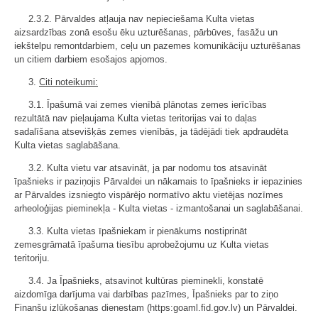
2.3.2. Pārvaldes atļauja nav nepieciešama Kulta vietas
aizsardzības zonā esošu ēku uzturēšanas, pārbūves, fasāžu un
iekštelpu remontdarbiem, ceļu un pazemes komunikāciju uzturēšanas
un citiem darbiem esošajos apjomos.
3.
Citi noteikumi:
3.1. Īpašumā vai zemes vienībā plānotas zemes ierīcības
rezultātā nav pieļaujama Kulta vietas teritorijas vai to daļas
sadalīšana atsevišķās zemes vienībās, ja tādējādi tiek apdraudēta
Kulta vietas saglabāšana.
3.2. Kulta vietu var atsavināt, ja par nodomu tos atsavināt
īpašnieks ir paziņojis Pārvaldei un nākamais to īpašnieks ir iepazinies
ar Pārvaldes izsniegto vispārējo normatīvo aktu vietējas nozīmes
arheoloģijas pieminekļa - Kulta vietas - izmantošanai un saglabāšanai.
3.3. Kulta vietas īpašniekam ir pienākums nostiprināt
zemesgrāmatā īpašuma tiesību aprobežojumu uz Kulta vietas
teritoriju.
3.4. Ja Īpašnieks, atsavinot kultūras pieminekli, konstatē
aizdomīga darījuma vai darbības pazīmes, Īpašnieks par to ziņo
Finanšu izlūkošanas dienestam (https:goaml.fid.gov.lv) un Pārvaldei.